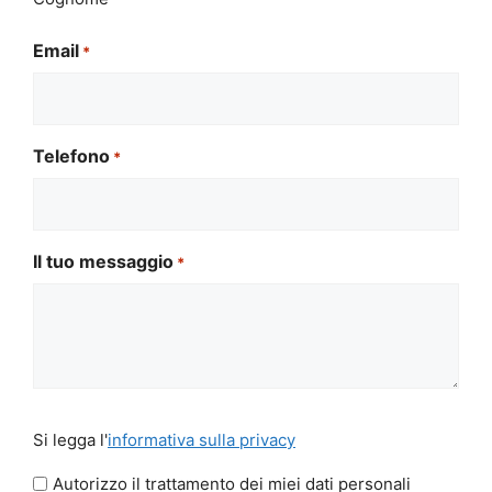
Email
*
Telefono
*
Il tuo messaggio
*
Si
Si legga l'
informativa sulla privacy
legga
l'informativa
Autorizzo il trattamento dei miei dati personali