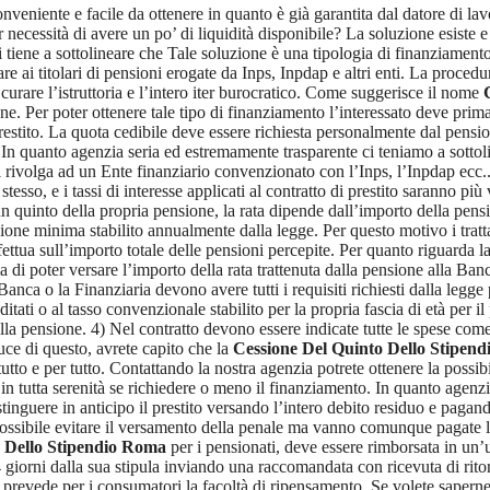
veniente e facile da ottenere in quanto è già garantita dal datore di la
er necessità di avere un po’ di liquidità disponibile? La soluzione esiste 
tiene a sottolineare che Tale soluzione è una tipologia di finanziamento 
e ai titolari di pensioni erogate da Inps, Inpdap e altri enti. La procedur
curare l’istruttoria e l’intero iter burocratico. Come suggerisce il nome
. Per poter ottenere tale tipo di finanziamento l’interessato deve prima
estito. La quota cedibile deve essere richiesta personalmente dal pensi
 In quanto agenzia seria ed estremamente trasparente ci teniamo a sottolin
i rivolga ad un Ente finanziario convenzionato con l’Inps, l’Inpdap ecc..
tesso, e i tassi di interesse applicati al contratto di prestito saranno p
 quinto della propria pensione, la rata dipende dall’importo della pensio
sione minima stabilito annualmente dalla legge. Per questo motivo i trat
 effettua sull’importo totale delle pensioni percepite. Per quanto riguarda l
ima di poter versare l’importo della rata trattenuta dalla pensione alla Ban
Banca o la Finanziaria devono avere tutti i requisiti richiesti dalla legge 
editati o al tasso convenzionale stabilito per la propria fascia di età per 
a pensione. 4) Nel contratto devono essere indicate tutte le spese come: 
ce di questo, avrete capito che la
Cessione Del Quinto Dello Stipen
tutto e per tutto. Contattando la nostra agenzia potrete ottenere la possi
in tutta serenità se richiedere o meno il finanziamento. In quanto agenzi
 estinguere in anticipo il prestito versando l’intero debito residuo e p
è possibile evitare il versamento della penale ma vanno comunque pagate le 
o Dello Stipendio Roma
per i pensionati, deve essere rimborsata in un’
 giorni dalla sua stipula inviando una raccomandata con ricevuta di ritor
he prevede per i consumatori la facoltà di ripensamento. Se volete sapern