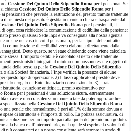
voro.
Cessione Del Quinto Dello Stipendio Roma
per i pensionati Se
e si chiama
Cessione Del Quinto Dello Stipendio Roma
per i
ai pensionati che prevede la restituzione del prestito tramite trattenute
a di richiesta del prestito è gestita in maniera chiara e trasparente dal
Cessione Del Quinto Dello Stipendio Roma
per i pensionati, il
 di ogni cosa richiedere la comunicazione di cedibilità della pensione:
onato presso qualsiasi Sede Inps e va consegnata alla nostra agenzia
eare che nel caso in cui il pensionato, per la stipula del contratto
, la comunicazione di cedibilità verrà elaborata direttamente dalla
iù vantaggiosi. Detto questo, se vi state chiedendo come viene calcolata
ne stessa. L’importo cedibile è calcolato al netto delle trattenute
tamenti pensionistici integrati al minimo non possono essere oggetto di
a tutela della persona per la
Cessione Del Quinto Dello Stipendio
ca o alla Società finanziaria, l’Inps verifica la presenza di alcune
per questo tipo di operazione. 2) Il tasso applicato al prestito deve
il prestito erogato da Ente finanziario convenzionato. 3) la rata
istruttoria, estinzione anticipata, premio assicurativo per
dio Roma
per i pensionati è una soluzione sicura, estremamente
bilità di avere una consulenza in maniera tale da poter approfondire
a specializzata nella
Cessione Del Quinto Dello Stipendio Roma
agando una penale che normalmente è pari all’1% della somma dovuta a
spese di istruttoria e l’imposta di bollo. La polizza assicurativa, di
unica soluzione per un importo pari alla quota del premio non goduto.
no alla banca o all’intermediario, nella quale si esprime la volontà di
e di più contattateci e un nostro consulente sarà sempre in grado di