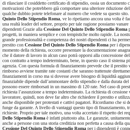
di rilasciare il cosiddetto certificato di stipendio, ossia un documento 
motivazioni che potrebbero già comportare una ulteriore riduzione dell
qualche dubbio potete telefonare al numero che vedete su questo sito. 
Quinto Dello Stipendio Roma
, ve lo ripetiamo ancora una volta è fa
una realtà leader del settore, proprio per tale ragione possiamo vanare
dipendenti Grazie alla
Cessione Del Quinto Dello Stipendio Roma
p
progetti, in maniera semplice e con tempistiche molto rapide. La nostra 
grande professionalità e competenza dei nostri dipendenti ci ha permesso 
prestito con
Cessione Del Quinto Dello Stipendio Roma
per i dipend
momento della richiesta, occorre presentare la documentazione anagrafic
che il datore di lavoro in alcun caso potrà opporsi alla concessione del
con contratto a tempo indeterminato, bene, in questo caso il sistema p
agenzia. Con questa formula di finanziamento prevede che il prestito v
rimborso avviene tramite rate costanti che saranno trattenute direttamen
finanziamenti in corso ma si dovesse avere bisogno di liquidità aggiu
finanziabile dipende dall’ammontare dello stipendio e dalla durata del
possono essere rimborsati in un massimo di 120 rate. Nel caso di prest
richiesta l’assunzione a tempo indeterminato. La richiesta di cessione v
lavoratore, quindi, non deve far altro che richiedere il prestito e utilizz
anche disponibile per protestati e cattivi pagatori. Ricordiamo che si de
funge da garante. A livello di vantaggi questo tipo di finanziamento, tra
richieste. Proprio per tale motivo, una volta accertato il rispetto dei re
Dello Stipendio Roma
è infatti piuttosto alta. Le garanzie, unitamen
anche a persone con una storia creditizia non perfetta a causa della q
Cessione Del Quinto Dello Stipendio Roma
per i dipendenti è connes