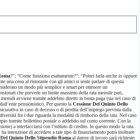
 Roma
?”; “Come funziona esattamente?”; “Potrei farla anche io oppure
e una cena al ristorante con gli amici si sente parlare di questa
considerato un modo più semplice e smart per ottenere un
pensionati che prevede un limite massimo della rata mensile pari,
mensili avviene tramite addebito diretto in busta paga (sia nel caso di
 dall’ente pensionistico. Per questo la
Cessione Del Quinto Dello
icurativa in caso di decesso o di perdita dell’impiego prevista dalla
diversità fra i due riguarda la modalità di rimborso della rata. Nel caso
mpio tramite bollettino postale o addebito sul conto corrente. Con la
ione) a interfacciarsi con l’istituto di credito. In questo modo la rata
ha intenzione di accedere a tale tipo di finanziamento potrà inoltrare
 Del Quinto Dello Stipendio Roma
al datore di lavoro sarà richiesto