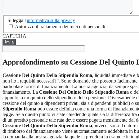
Si
Si legga l'
informativa sulla privacy
legga
Autorizzo il trattamento dei miei dati personali
l'informativa
CAPTCHA
sulla
privacy
*
Approfondimento su
Cessione Del Quinto 
Cessione Del Quinto Dello Stipendio Roma
, liquidità immediata e 
non ho i requisiti necessari?”. Sono domande che possono facilmente ven
particolare forma di finanziamento. La nostra agenzia, da sempre specia
finanziamento. La
Cessione Del Quinto Dello Stipendio Roma
o del
appunto, a un quinto dello stipendio o della pensione. Diversamente da 
cessione del quinto a dipendenti privati, sia a dipendenti pubblici) o s
Stipendio Roma
può essere definita come una forma di finanziamento ch
legge. Se a questo punto vi state chiedendo quale sia la differenza fra q
di un prestito personale tale rata deve essere pagata mensilmente dal d
Cessione Del Quinto Dello Stipendio Roma
, invece, sono il datore 
di rimborso del finanziamento viene automaticamente addebitata in bust
la domanda alla nostra agenzia, la quale la prenderà in esame e in tem