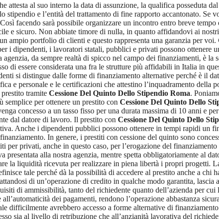
che attesta al suo interno la data di assunzione, la qualifica posseduta d
o stipendio e l’entità del trattamento di fine rapporto accantonato. Se 
Così facendo sarà possibile organizzare un incontro entro breve tempo e
cile e sicuro. Non abbiate timore di nulla, in quanto affidandovi ai nostr
 un ampio portfolio di clienti e questo rappresenta una garanzia per voi.
er i dipendenti, i lavoratori statali, pubblici e privati possono ottenere 
agenzia, da sempre realtà di spicco nel campo dei finanziamenti, è la sol
di essere considerata una fra le strutture più affidabili in Italia in ques
enti si distingue dalle forme di finanziamento alternative perché è il dato
a e personale e le certificazioni che attestino l’inquadramento della po
 prestito tramite
Cessione Del Quinto Dello Stipendio Roma
. Poniamo
iù semplice per ottenere un prestito con
Cessione Del Quinto Dello St
enga concesso a un tasso fisso per una durata massima di 10 anni e per u
te dal datore di lavoro. Il prestito con
Cessione Del Quinto Dello St
ntiva. Anche i dipendenti pubblici possono ottenere in tempi rapidi un 
 finanziamento. In genere, i prestiti con cessione del quinto sono conces
iti per privati, anche in questo caso, per l’erogazione del finanziament
a presentata alla nostra agenzia, mentre spetta obbligatoriamente al dator
are la liquidità ricevuta per realizzare in piena libertà i propri progetti. 
finisce tale perché dà la possibilità di accedere al prestito anche a chi ha
ttandosi di un’operazione di credito in qualche modo garantita, lascia all
quisiti di ammissibilità, tanto del richiedente quanto dell’azienda per cui
te all’automaticità dei pagamenti, rendono l’operazione abbastanza sicur
uale difficilmente avrebbero accesso a forme alternative di finanziamen
so sia al livello di retribuzione che all’anzianità lavorativa del richied