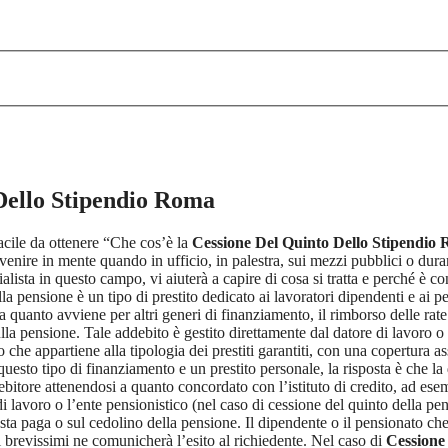
Dello Stipendio Roma
facile da ottenere “Che cos’è la
Cessione Del Quinto Dello Stipendio
ire in mente quando in ufficio, in palestra, sui mezzi pubblici o durant
lista in questo campo, vi aiuterà a capire di cosa si tratta e perché è 
la pensione è un tipo di prestito dedicato ai lavoratori dipendenti e ai 
quanto avviene per altri generi di finanziamento, il rimborso delle rate 
ulla pensione. Tale addebito è gestito direttamente dal datore di lavoro o
e appartiene alla tipologia dei prestiti garantiti, con una copertura ass
uesto tipo di finanziamento e un prestito personale, la risposta è che la 
ebitore attenendosi a quanto concordato con l’istituto di credito, ad ese
di lavoro o l’ente pensionistico (nel caso di cessione del quinto della pens
a paga o sul cedolino della pensione. Il dipendente o il pensionato che 
i brevissimi ne comunicherà l’esito al richiedente. Nel caso di
Cessione