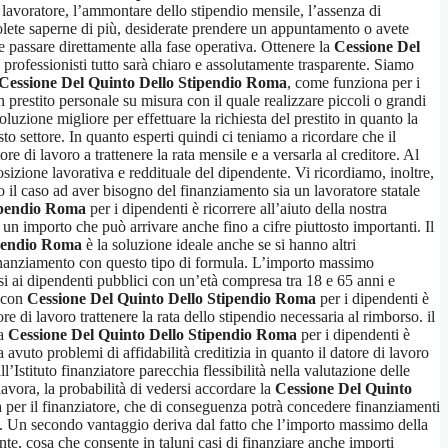
al lavoratore, l’ammontare dello stipendio mensile, l’assenza di
volete saperne di più, desiderate prendere un appuntamento o avete
 passare direttamente alla fase operativa. Ottenere la
Cessione Del
i professionisti tutto sarà chiaro e assolutamente trasparente. Siamo
Cessione Del Quinto Dello Stipendio Roma
, come funziona per i
un prestito personale su misura con il quale realizzare piccoli o grandi
uzione migliore per effettuare la richiesta del prestito in quanto la
to settore. In quanto esperti quindi ci teniamo a ricordare che il
re di lavoro a trattenere la rata mensile e a versarla al creditore. Al
sizione lavorativa e reddituale del dipendente. Vi ricordiamo, inoltre,
 il caso ad aver bisogno del finanziamento sia un lavoratore statale
ipendio Roma
per i dipendenti è ricorrere all’aiuto della nostra
n importo che può arrivare anche fino a cifre piuttosto importanti. Il
ipendio Roma
è la soluzione ideale anche se si hanno altri
finanziamento con questo tipo di formula. L’importo massimo
si ai dipendenti pubblici con un’età compresa tra 18 e 65 anni e
o con
Cessione Del Quinto Dello Stipendio Roma
per i dipendenti è
e di lavoro trattenere la rata dello stipendio necessaria al rimborso. il
La
Cessione Del Quinto Dello Stipendio Roma
per i dipendenti è
 avuto problemi di affidabilità creditizia in quanto il datore di lavoro
’Istituto finanziatore parecchia flessibilità nella valutazione delle
 lavora, la probabilità di vedersi accordare la
Cessione Del Quinto
a per il finanziatore, che di conseguenza potrà concedere finanziamenti
to. Un secondo vantaggio deriva dal fatto che l’importo massimo della
ente, cosa che consente in taluni casi di finanziare anche importi