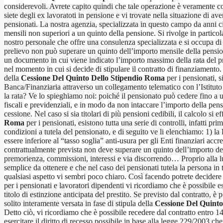
considerevoli. Avrete capito quindi che tale operazione è veramente con
siete degli ex lavoratoti in pensione e vi trovate nella situazione di av
pensionati. La nostra agenzia, specializzata in questo campo da anni ci 
mensili non superiori a un quinto della pensione. Si rivolge in particolar
nostro personale che offre una consulenza specializzata e si occupa di 
prelievo non può superare un quinto dell’importo mensile della pensione
un documento in cui viene indicato l’importo massimo della rata del pr
nel momento in cui si decide di stipulare il contratto di finanziamento.
della
Cessione Del Quinto Dello Stipendio Roma
per i pensionati, s
Banca/Finanziaria attraverso un collegamento telematico con l’Istituto s
la rata? Ve lo spieghiamo noi: poiché il pensionato può cedere fino a un
fiscali e previdenziali, e in modo da non intaccare l’importo della pen
cessione. Nel caso si sia titolari di più pensioni cedibili, il calcolo si
Roma
per i pensionati, esistono tutta una serie di controlli, infatti pr
condizioni a tutela del pensionato, e di seguito ve li elenchiamo: 1) la 
essere inferiore al “tasso soglia” anti-usura per gli Enti finanziari accr
contrattualmente prevista non deve superare un quinto dell’importo dell
premorienza, commissioni, interessi e via discorrendo… Proprio alla lu
semplice da ottenere e che nel caso dei pensionati tutela la persona in 
qualsiasi aspetto vi sembri poco chiaro. Così facendo potrete decidere 
per i pensionati e lavoratori dipendenti vi ricordiamo che è possibile
titolo di estinzione anticipata del prestito. Se previsto dal contratto, 
solito interamente versata in fase di stipula della
Cessione Del Quint
Detto ciò, vi ricordiamo che è possibile recedere dal contratto entro 14
esercitare il diritto di recesso possibile in base alla legge 229/2003 c