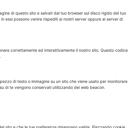
agine di questo sito e salvati dal tuo browser sul disco rigido del tuo
 in essi possono venire rispediti ai nostri server oppure ai server di
onare correttamente ed interattivamente il nostro sito. Questo codice
.
 pezzo di testo o immagine su un sito che viene usato per monitorare 
ti su di te vengono conservati utilizzando dei web beacon.
del sito e che le tue preferenze rimangano valide. Piazzando cookie