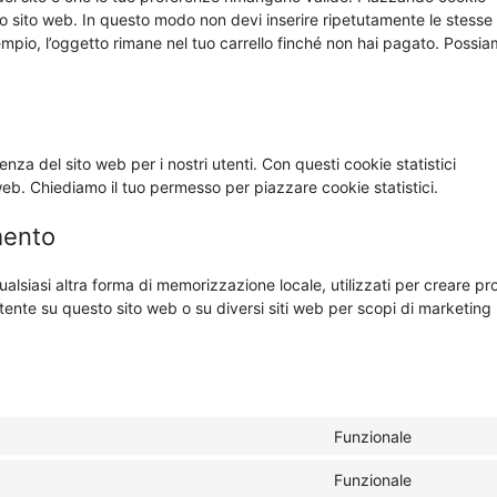
stro sito web. In questo modo non devi inserire ripetutamente le stesse
sempio, l’oggetto rimane nel tuo carrello finché non hai pagato. Possi
ienza del sito web per i nostri utenti. Con questi cookie statistici
web. Chiediamo il tuo permesso per piazzare cookie statistici.
mento
lsiasi altra forma di memorizzazione locale, utilizzati per creare prof
utente su questo sito web o su diversi siti web per scopi di marketing
Funzionale
Consent
to
Funzionale
Consent
service