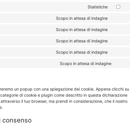
to
cleantalk
Statistiche
Consent
service
spam-
to
wordpres
protect
Scopo in attesa di indagine
Consent
service
to
google-
Scopo in attesa di indagine
Consent
service
analytics
to
google-
Scopo in attesa di indagine
Consent
service
fonts
to
google-
Scopo in attesa di indagine
Consent
service
recaptch
to
google-
Scopo in attesa di indagine
Consen
service
maps
to
youtube
service
varie
ostreremo un popup con una spiegazione dei cookie. Appena clicchi su
e categorie di cookie e plugin come descritto in questa dichiarazione
e attraverso il tuo browser, ma prendi in considerazione, che il nostro
e.
di consenso