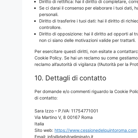
Diritto di rettifica: hai il diritto di completare, c
Se ci darai il consenso per elaborare i tuoi dati, h
personali.
Diritto di trasferire i tuoi dati: hai il diritto di rich
controllore.
Diritto di opposizione: hai il diritto ad opporti a
non ci siano delle motivazioni valide per trattarli.
Per esercitare questi diritti, non esitate a contattar
Cookie Policy. Se hai un reclamo su come gestiamo i 
reclamo all’autorità di vigilanza (l’Autorità per la Pro
10. Dettagli di contatto
Per domande e/o commenti riguardo la Cookie Policy
di contatto:
Sara Izzo – P.IVA: 11754771001
Via Martino V, 8 00167 Roma
Italia
Sito web:
https://www.cessionedelquintoroma.com
Email:
info@
debitoeliminato.it