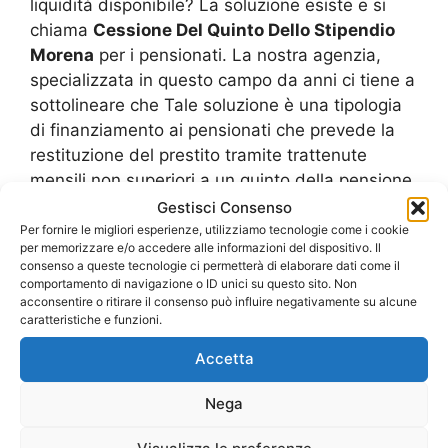
liquidità disponibile? La soluzione esiste e si
chiama
Cessione Del Quinto Dello Stipendio
Morena
per i pensionati. La nostra agenzia,
specializzata in questo campo da anni ci tiene a
sottolineare che Tale soluzione è una tipologia
di finanziamento ai pensionati che prevede la
restituzione del prestito tramite trattenute
mensili non superiori a un quinto della pensione.
Si rivolge in particolare ai titolari di pensioni
Gestisci Consenso
erogate da Inps, Inpdap e altri enti. La
Per fornire le migliori esperienze, utilizziamo tecnologie come i cookie
per memorizzare e/o accedere alle informazioni del dispositivo. Il
procedura di richiesta del prestito è gestita in
consenso a queste tecnologie ci permetterà di elaborare dati come il
maniera chiara e trasparente dal nostro
comportamento di navigazione o ID unici su questo sito. Non
acconsentire o ritirare il consenso può influire negativamente su alcune
personale che offre una consulenza
caratteristiche e funzioni.
specializzata e si occupa di curare l’istruttoria e
l’intero iter burocratico. Come suggerisce il
Accetta
nome
Cessione Del Quinto Dello Stipendio
Nega
Morena
per i pensionati, il prelievo non può
superare un quinto dell’importo mensile della