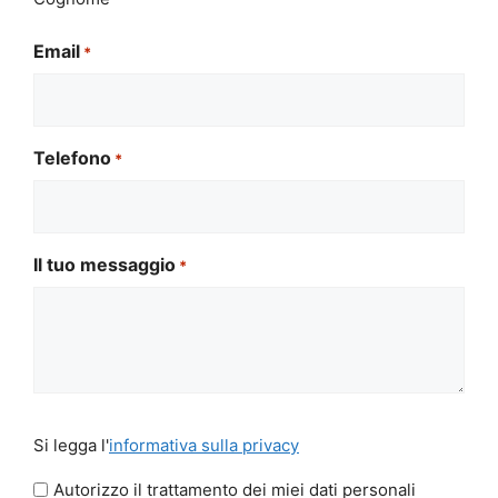
Email
*
Telefono
*
Il tuo messaggio
*
Si
Si legga l'
informativa sulla privacy
legga
l'informativa
Autorizzo il trattamento dei miei dati personali