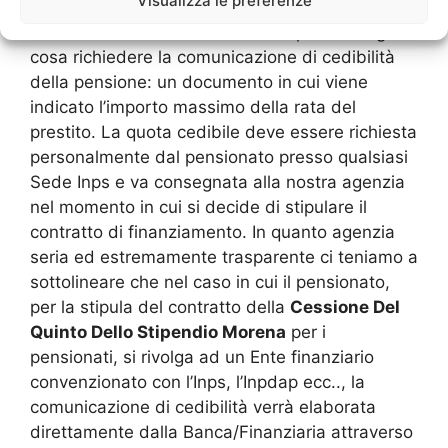
Visualizza le preferenze
pensione. Per poter ottenere tale tipo di
finanziamento l’interessato deve prima di ogni
cosa richiedere la comunicazione di cedibilità
della pensione: un documento in cui viene
indicato l’importo massimo della rata del
prestito. La quota cedibile deve essere richiesta
personalmente dal pensionato presso qualsiasi
Sede Inps e va consegnata alla nostra agenzia
nel momento in cui si decide di stipulare il
contratto di finanziamento. In quanto agenzia
seria ed estremamente trasparente ci teniamo a
sottolineare che nel caso in cui il pensionato,
per la stipula del contratto della
Cessione Del
Quinto Dello Stipendio Morena
per i
pensionati, si rivolga ad un Ente finanziario
convenzionato con l’Inps, l’Inpdap ecc.., la
comunicazione di cedibilità verrà elaborata
direttamente dalla Banca/Finanziaria attraverso