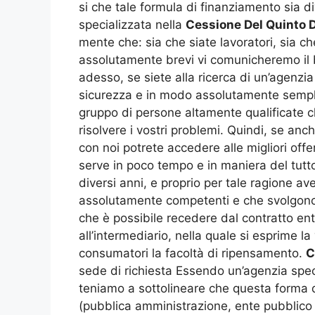
si che tale formula di finanziamento sia d
specializzata nella
Cessione Del Quinto D
mente che: sia che siate lavoratori, sia c
assolutamente brevi vi comunicheremo il b
adesso, se siete alla ricerca di un’agenzia
sicurezza e in modo assolutamente semplice,
gruppo di persone altamente qualificate ch
risolvere i vostri problemi. Quindi, se an
con noi potrete accedere alle migliori off
serve in poco tempo e in maniera del tutt
diversi anni, e proprio per tale ragione ave
assolutamente competenti e che svolgono 
che è possibile recedere dal contratto ent
all’intermediario, nella quale si esprime l
consumatori la facoltà di ripensamento.
C
sede di richiesta Essendo un’agenzia speci
teniamo a sottolineare che questa forma d
(pubblica amministrazione, ente pubblico 