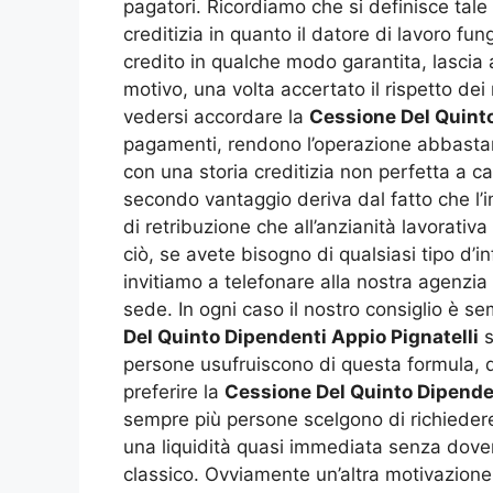
pagatori. Ricordiamo che si definisce tale 
creditizia in quanto il datore di lavoro fu
credito in qualche modo garantita, lascia al
motivo, una volta accertato il rispetto dei 
vedersi accordare la
Cessione Del Quinto
pagamenti, rendono l’operazione abbastan
con una storia creditizia non perfetta a 
secondo vantaggio deriva dal fatto che l
di retribuzione che all’anzianità lavorativ
ciò, se avete bisogno di qualsiasi tipo d’i
invitiamo a telefonare alla nostra agenzi
sede. In ogni caso il nostro consiglio è s
Del Quinto Dipendenti Appio Pignatelli
s
persone usufruiscono di questa formula, qu
preferire la
Cessione Del Quinto Dipenden
sempre più persone scelgono di richieder
una liquidità quasi immediata senza dover 
classico. Ovviamente un’altra motivazione è