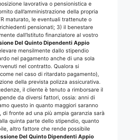
 posizione lavorativa o pensionistica e
 fornito dall’amministrazione della propria
FR maturato, le eventuali trattenute o
richiedenti pensionati; 3) il benestare
nte dall’Istituto finanziatore al vostro
ione Del Quinto Dipendenti Appio
relevare mensilmente dallo stipendio
itardo nel pagamento anche di una sola
nvenuti nel contratto. Qualora si
sì come nel caso di ritardato pagamento),
zione della prevista polizza assicurativa.
edenze, il cliente è tenuto a rimborsare il
pende da diversi fattori, ossia: anni di
diamo questo in quanto maggiori saranno
io, di fronte ad una più ampia garanzia sarà
alla quinta parte dello stipendio, quanto
le, altro fattore che rende possibile
ssione Del Quinto Dipendenti Appio