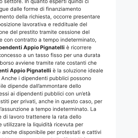
o settore. In quanto esperti quindi ci
ngue dalle forme di finanziamento
omento della richiesta, occorre presentare
osizione lavorativa e reddituale del
ione del prestito tramite cessione del
le con contratto a tempo indeterminato,
pendenti Appio Pignatelli
è ricorrere
 concesso a un tasso fisso per una durata
mborso avviene tramite rate costanti che
nti Appio Pignatelli
è la soluzione ideale
. Anche i dipendenti pubblici possono
bile dipende dall’ammontare dello
essi ai dipendenti pubblici con un’età
iti per privati, anche in questo caso, per
 l’assunzione a tempo indeterminato. La
di lavoro trattenere la rata dello
 utilizzare la liquidità ricevuta per
 anche disponibile per protestati e cattivi