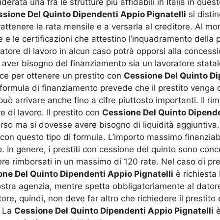
rata una fra le strutture più affidabili in Italia in quest
sione Del Quinto Dipendenti Appio Pignatelli
si disti
trattenere la rata mensile e a versarla al creditore. Al m
 le certificazioni che attestino l’inquadramento della p
datore di lavoro in alcun caso potrà opporsi alla concess
d aver bisogno del finanziamento sia un lavoratore stata
ice per ottenere un prestito con
Cessione Del Quinto Di
a formula di finanziamento prevede che il prestito venga
ò arrivare anche fino a cifre piuttosto importanti. Il ri
 di lavoro. Il prestito con
Cessione Del Quinto Dipende
orso ma si dovesse avere bisogno di liquidità aggiuntiva
 con questo tipo di formula. L’importo massimo finanzia
. In genere, i prestiti con cessione del quinto sono conc
 rimborsati in un massimo di 120 rate. Nel caso di prest
ne Del Quinto Dipendenti Appio Pignatelli
è richiesta
ostra agenzia, mentre spetta obbligatoriamente al datore 
ore, quindi, non deve far altro che richiedere il prestito e
. La
Cessione Del Quinto Dipendenti Appio Pignatelli
è