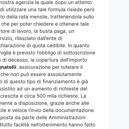
a nostra agenzia la quale dopo un attento
i utilizzare una tale formula risiede però
to della rata mensile, trattenendola sullo
 che per poter chiedere e ottenere tale
atore di lavoro, la busta paga, un
izio, rilasciato dall’ente di
chiarazione di quota cedibile. In quanto
lia è previsto l’obbligo di sottoscrizione
 di decesso, la copertura dell’importo
natelli
: assicurazione per tutelare il
 e che non può essere assolutamente
zzo di questo tipo di finanziamento è già
assistito ad un aumento di richieste del
 crescita e circa 500 mila richieste. La
almente a disposizione, grazie anche alle
acile e veloce l’invio della documentazione
risposta da parte delle Amministrazioni
utto facilità nell’ottenimento hanno fatto