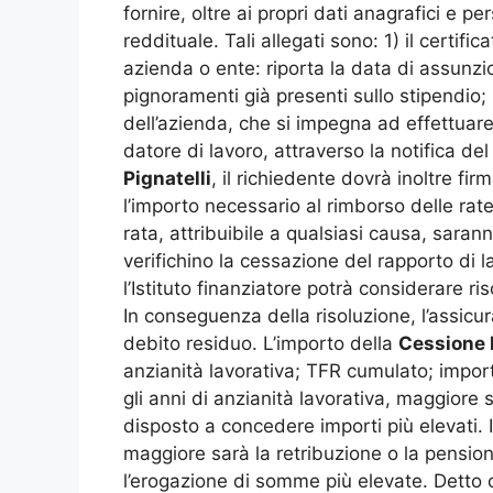
fornire, oltre ai propri dati anagrafici e p
reddituale. Tali allegati sono: 1) il certif
azienda o ente: riporta la data di assunzio
pignoramenti già presenti sullo stipendio; 
dell’azienda, che si impegna ad effettuare
datore di lavoro, attraverso la notifica d
Pignatelli
, il richiedente dovrà inoltre f
l’importo necessario al rimborso delle rat
rata, attribuibile a qualsiasi causa, saran
verifichino la cessazione del rapporto di 
l’Istituto finanziatore potrà considerare r
In conseguenza della risoluzione, l’assicur
debito residuo. L’importo della
Cessione 
anzianità lavorativa; TFR cumulato; impor
gli anni di anzianità lavorativa, maggiore 
disposto a concedere importi più elevati. I
maggiore sarà la retribuzione o la pension
l’erogazione di somme più elevate. Detto c