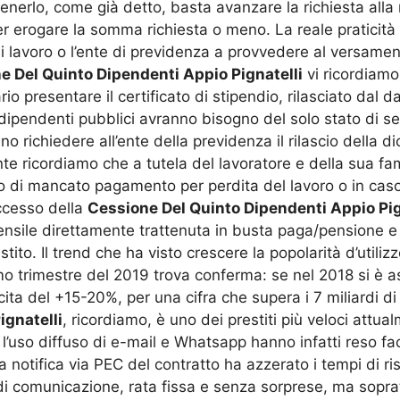
tenerlo, come già detto, basta avanzare la richiesta all
r erogare la somma richiesta o meno. La reale praticità d
di lavoro o l’ente di previdenza a provvedere al versamen
e Del Quinto Dipendenti Appio Pignatelli
vi ricordiamo
io presentare il certificato di stipendio, rilasciato dal d
dipendenti pubblici avranno bisogno del solo stato di serv
 richiedere all’ente della previdenza il rilascio della di
ricordiamo che a tutela del lavoratore e della sua famig
so di mancato pagamento per perdita del lavoro o in caso
ccesso della
Cessione Del Quinto Dipendenti Appio Pig
 mensile direttamente trattenuta in busta paga/pensione
stito. Il trend che ha visto crescere la popolarità d’utili
rimo trimestre del 2019 trova conferma: se nel 2018 si è 
cita del +15-20%, per una cifra che supera i 7 miliardi di
ignatelli
, ricordiamo, è uno dei prestiti più veloci attu
i: l’uso diffuso di e-mail e Whatsapp hanno infatti reso f
 la notifica via PEC del contratto ha azzerato i tempi di 
i comunicazione, rata fissa e senza sorprese, ma sopratt