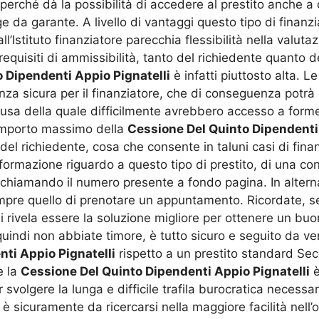
perché dà la possibilità di accedere al prestito anche a 
nge da garante. A livello di vantaggi questo tipo di finan
l’Istituto finanziatore parecchia flessibilità nella valutaz
requisiti di ammissibilità, tanto del richiedente quanto de
 Dipendenti Appio Pignatelli
è infatti piuttosto alta. L
za sicura per il finanziatore, che di conseguenza potr
causa della quale difficilmente avrebbero accesso a form
’importo massimo della
Cessione Del Quinto Dipendenti 
a del richiedente, cosa che consente in taluni casi di fin
nformazione riguardo a questo tipo di prestito, di una co
a chiamando il numero presente a fondo pagina. In altern
empre quello di prenotare un appuntamento. Ricordate, se
i rivela essere la soluzione migliore per ottenere un buon 
indi non abbiate timore, è tutto sicuro e seguito da veri
ti Appio Pignatelli
rispetto a un prestito standard Seco
e la
Cessione Del Quinto Dipendenti Appio Pignatelli
è
svolgere la lunga e difficile trafila burocratica necess
 sicuramente da ricercarsi nella maggiore facilità nell’o