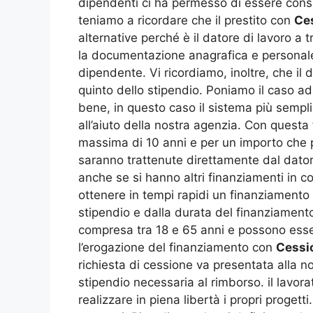
dipendenti ci ha permesso di essere conside
teniamo a ricordare che il prestito con
Ces
alternative perché è il datore di lavoro a 
la documentazione anagrafica e personale e
dipendente. Vi ricordiamo, inoltre, che il 
quinto dello stipendio. Poniamo il caso a
bene, in questo caso il sistema più sempl
all’aiuto della nostra agenzia. Con quest
massima di 10 anni e per un importo che pu
saranno trattenute direttamente dal datore
anche se si hanno altri finanziamenti in c
ottenere in tempi rapidi un finanziamento
stipendio e dalla durata del finanziamento
compresa tra 18 e 65 anni e possono essere
l’erogazione del finanziamento con
Cessio
richiesta di cessione va presentata alla n
stipendio necessaria al rimborso. il lavorat
realizzare in piena libertà i propri progetti