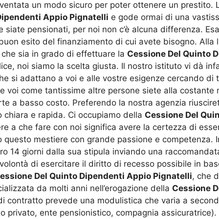
iventata un modo sicuro per poter ottenere un prestito. 
ipendenti Appio Pignatelli
e gode ormai di una vastiss
he siate pensionati, per noi non c’è alcuna differenza. Es
uon esito del finanziamento di cui avete bisogno. Alla 
 che sia in grado di effettuare la
Cessione Del Quinto D
 noi siamo la scelta giusta. Il nostro istituto vi dà infa
e si adattano a voi e alle vostre esigenze cercando di t
che voi come tantissime altre persone siete alla costante 
erte a basso costo. Preferendo la nostra agenzia riusci
o chiara e rapida. Ci occupiamo della
Cessione Del Quin
re a che fare con noi significa avere la certezza di essere
questo mestiere con grande passione e competenza. In 
ro 14 giorni dalla sua stipula inviando una raccomandata
a volontà di esercitare il diritto di recesso possibile in 
essione Del Quinto Dipendenti Appio Pignatelli
, che 
alizzata da molti anni nell’erogazione della
Cessione De
i contratto prevede una modulistica che varia a seconda 
o privato, ente pensionistico, compagnia assicuratrice).