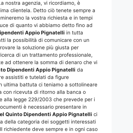
La nostra agenzia, vi ricordiamo, è
ima clientela. Detto ciò tenete sempre a
amineremo la vostra richiesta e in tempi
luce di quanto vi abbiamo detto fino ad
ipendenti Appio Pignatelli
in tutta
tti la possibilità di comunicare con un
rovare la soluzione più giusta per
ricerca di un trattamento professionale,
rete ad ottenere la somma di denaro che vi
to Dipendenti Appio Pignatelli
da
 assistiti e tutelati da figure
ultima battuta ci teniamo a sottolineare
 con ricevuta di ritorno alla banca o
base alla legge 229/2003 che prevede per i
documenti è necessario presentare in
l Quinto Dipendenti Appio Pignatelli
ci
della categoria dei soggetti interessati
 Il richiedente deve sempre e in ogni caso