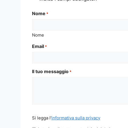
Nome
*
Nome
Email
*
Il tuo messaggio
*
Si
Si legga l'
informativa sulla privacy
legga
l'informativa