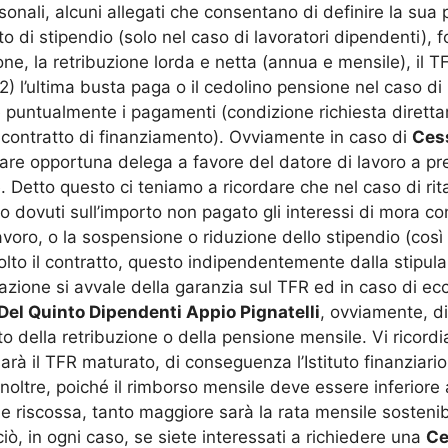
ersonali, alcuni allegati che consentano di definire la sua
icato di stipendio (solo nel caso di lavoratori dipendenti),
ne, la retribuzione lorda e netta (annua e mensile), il T
2) l’ultima busta paga o il cedolino pensione nel caso di 
 puntualmente i pagamenti (condizione richiesta direttame
el contratto di finanziamento). Ovviamente in caso di
Cess
irmare opportuna delega a favore del datore di lavoro a p
e. Detto questo ci teniamo a ricordare che nel caso di r
no dovuti sull’importo non pagato gli interessi di mora co
lavoro, o la sospensione o riduzione dello stipendio (co
isolto il contratto, questo indipendentemente dalla stipula
azione si avvale della garanzia sul TFR ed in caso di ecc
Del Quinto Dipendenti Appio Pignatelli
, ovviamente, di
to della retribuzione o della pensione mensile. Vi ricor
sarà il TFR maturato, di conseguenza l’Istituto finanziar
noltre, poiché il rimborso mensile deve essere inferiore 
e riscossa, tanto maggiore sarà la rata mensile sostenibi
iò, in ogni caso, se siete interessati a richiedere una
Ce