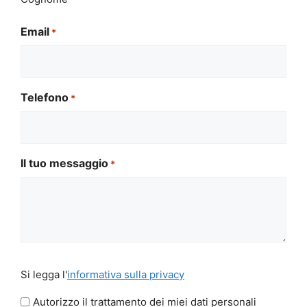
Email
*
Telefono
*
Il tuo messaggio
*
Si
Si legga l'
informativa sulla privacy
legga
l'informativa
Autorizzo il trattamento dei miei dati personali