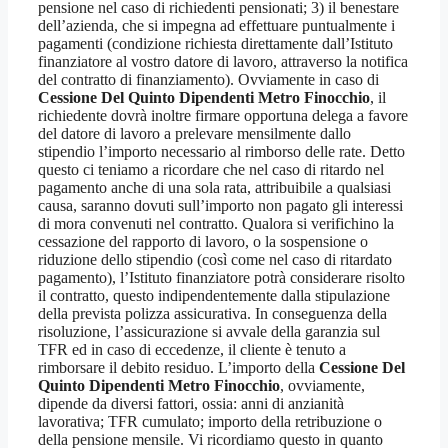
pensione nel caso di richiedenti pensionati; 3) il benestare
dell’azienda, che si impegna ad effettuare puntualmente i
pagamenti (condizione richiesta direttamente dall’Istituto
finanziatore al vostro datore di lavoro, attraverso la notifica
del contratto di finanziamento). Ovviamente in caso di
Cessione Del Quinto Dipendenti Metro Finocchio
, il
richiedente dovrà inoltre firmare opportuna delega a favore
del datore di lavoro a prelevare mensilmente dallo
stipendio l’importo necessario al rimborso delle rate. Detto
questo ci teniamo a ricordare che nel caso di ritardo nel
pagamento anche di una sola rata, attribuibile a qualsiasi
causa, saranno dovuti sull’importo non pagato gli interessi
di mora convenuti nel contratto. Qualora si verifichino la
cessazione del rapporto di lavoro, o la sospensione o
riduzione dello stipendio (così come nel caso di ritardato
pagamento), l’Istituto finanziatore potrà considerare risolto
il contratto, questo indipendentemente dalla stipulazione
della prevista polizza assicurativa. In conseguenza della
risoluzione, l’assicurazione si avvale della garanzia sul
TFR ed in caso di eccedenze, il cliente è tenuto a
rimborsare il debito residuo. L’importo della
Cessione Del
Quinto Dipendenti Metro Finocchio
, ovviamente,
dipende da diversi fattori, ossia: anni di anzianità
lavorativa; TFR cumulato; importo della retribuzione o
della pensione mensile. Vi ricordiamo questo in quanto