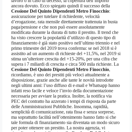
lavoro o in caso di decesso, la copertura dell’importo
ancora dovuto. Ecco spiegato quindi il successo della
Cessione Del Quinto Dipendenti Metro Finocchio
:
assicurazione per tutelare il richiedente, velocità
d’erogazione, rata mensile direttamente trattenuta in busta
paga/pensione e che non può essere assolutamente
modificata durante la durata di tutto il prestito. Il trend che
ha visto crescere la popolarità d’utilizzo di questo tipo di
finanziamento è già stato positivo nell’ultimo triennio e nel
primo trimestre del 2019 trova conferma: se nel 2018 si è
assistito ad un aumento di richieste del +11,5%, nel 2019 si
stima un’ulteriore crescita del +15-20%, per una cifra che
supera i 7 miliardi di crescita e circa 500 mila richieste. La
Cessione Del Quinto Dipendenti Metro Finocchio
,
ricordiamo, è uno dei prestiti più veloci attualmente a
disposizione, grazie anche alle tante le novità introdotte
negli ultimi anni: l’uso diffuso di e-mail e Whatsapp hanno
infatti reso facile e veloce l’invio della documentazione
necessaria per avviare la pratica. Inoltre, la notifica via
PEC del contratto ha azzerato i tempi di risposta da parte
delle Amministrazioni Pubbliche. Insomma, rapidità,
semplicità di comunicazione, rata fissa e senza sorprese,
ma soprattutto facilità nell’ottenimento hanno fatto si che
tale formula di finanziamento sia diventata un modo sicuro
per poter ottenere un prestito. La nostra agenzia, vi