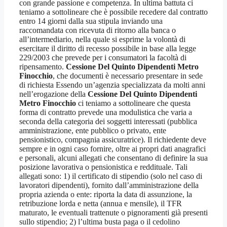
con grande passione e competenza. In ultima battuta ci
teniamo a sottolineare che è possibile recedere dal contratto
entro 14 giorni dalla sua stipula inviando una
raccomandata con ricevuta di ritorno alla banca o
all’intermediario, nella quale si esprime la volontà di
esercitare il diritto di recesso possibile in base alla legge
229/2003 che prevede per i consumatori la facoltà di
ripensamento.
Cessione Del Quinto Dipendenti Metro
Finocchio
, che documenti è necessario presentare in sede
di richiesta Essendo un’agenzia specializzata da molti anni
nell’erogazione della
Cessione Del Quinto Dipendenti
Metro Finocchio
ci teniamo a sottolineare che questa
forma di contratto prevede una modulistica che varia a
seconda della categoria dei soggetti interessati (pubblica
amministrazione, ente pubblico o privato, ente
pensionistico, compagnia assicuratrice). Il richiedente deve
sempre e in ogni caso fornire, oltre ai propri dati anagrafici
e personali, alcuni allegati che consentano di definire la sua
posizione lavorativa o pensionistica e reddituale. Tali
allegati sono: 1) il certificato di stipendio (solo nel caso di
lavoratori dipendenti), fornito dall’amministrazione della
propria azienda o ente: riporta la data di assunzione, la
retribuzione lorda e netta (annua e mensile), il TFR
maturato, le eventuali trattenute o pignoramenti già presenti
sullo stipendio; 2) l’ultima busta paga o il cedolino