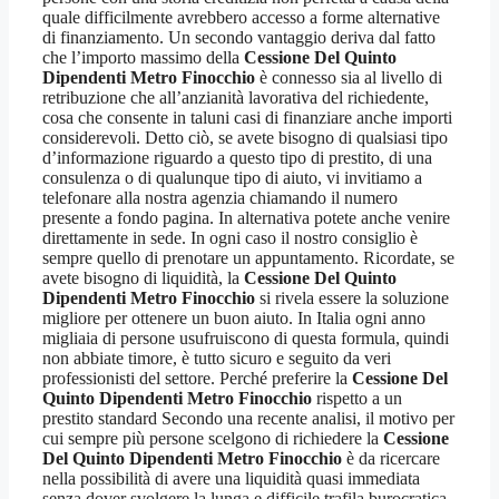
quale difficilmente avrebbero accesso a forme alternative
di finanziamento. Un secondo vantaggio deriva dal fatto
che l’importo massimo della
Cessione Del Quinto
Dipendenti Metro Finocchio
è connesso sia al livello di
retribuzione che all’anzianità lavorativa del richiedente,
cosa che consente in taluni casi di finanziare anche importi
considerevoli. Detto ciò, se avete bisogno di qualsiasi tipo
d’informazione riguardo a questo tipo di prestito, di una
consulenza o di qualunque tipo di aiuto, vi invitiamo a
telefonare alla nostra agenzia chiamando il numero
presente a fondo pagina. In alternativa potete anche venire
direttamente in sede. In ogni caso il nostro consiglio è
sempre quello di prenotare un appuntamento. Ricordate, se
avete bisogno di liquidità, la
Cessione Del Quinto
Dipendenti Metro Finocchio
si rivela essere la soluzione
migliore per ottenere un buon aiuto. In Italia ogni anno
migliaia di persone usufruiscono di questa formula, quindi
non abbiate timore, è tutto sicuro e seguito da veri
professionisti del settore. Perché preferire la
Cessione Del
Quinto Dipendenti Metro Finocchio
rispetto a un
prestito standard Secondo una recente analisi, il motivo per
cui sempre più persone scelgono di richiedere la
Cessione
Del Quinto Dipendenti Metro Finocchio
è da ricercare
nella possibilità di avere una liquidità quasi immediata
senza dover svolgere la lunga e difficile trafila burocratica