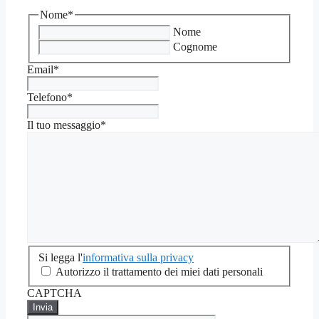
Nome
*
Nome
Cognome
Email
*
Telefono
*
Il tuo messaggio
*
Si
Si legga l'
informativa sulla privacy
legga
Autorizzo il trattamento dei miei dati personali
l'informativa
CAPTCHA
sulla
privacy
*