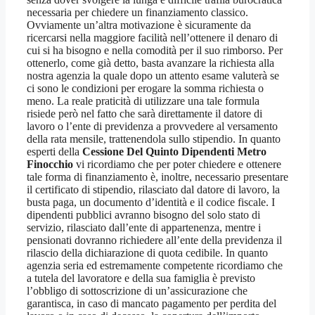
necessaria per chiedere un finanziamento classico.
Ovviamente un’altra motivazione è sicuramente da
ricercarsi nella maggiore facilità nell’ottenere il denaro di
cui si ha bisogno e nella comodità per il suo rimborso. Per
ottenerlo, come già detto, basta avanzare la richiesta alla
nostra agenzia la quale dopo un attento esame valuterà se
ci sono le condizioni per erogare la somma richiesta o
meno. La reale praticità di utilizzare una tale formula
risiede però nel fatto che sarà direttamente il datore di
lavoro o l’ente di previdenza a provvedere al versamento
della rata mensile, trattenendola sullo stipendio. In quanto
esperti della
Cessione Del Quinto Dipendenti Metro
Finocchio
vi ricordiamo che per poter chiedere e ottenere
tale forma di finanziamento è, inoltre, necessario presentare
il certificato di stipendio, rilasciato dal datore di lavoro, la
busta paga, un documento d’identità e il codice fiscale. I
dipendenti pubblici avranno bisogno del solo stato di
servizio, rilasciato dall’ente di appartenenza, mentre i
pensionati dovranno richiedere all’ente della previdenza il
rilascio della dichiarazione di quota cedibile. In quanto
agenzia seria ed estremamente competente ricordiamo che
a tutela del lavoratore e della sua famiglia è previsto
l’obbligo di sottoscrizione di un’assicurazione che
garantisca, in caso di mancato pagamento per perdita del