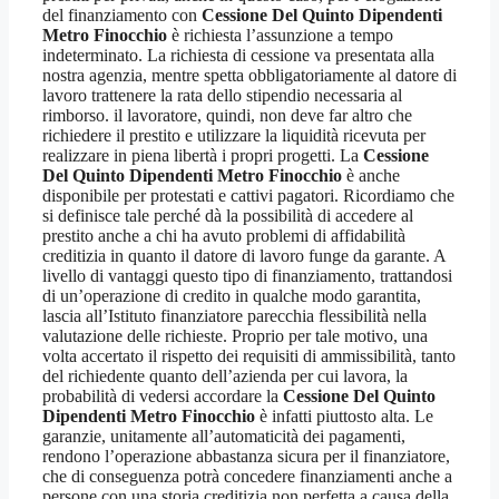
del finanziamento con
Cessione Del Quinto Dipendenti
Metro Finocchio
è richiesta l’assunzione a tempo
indeterminato. La richiesta di cessione va presentata alla
nostra agenzia, mentre spetta obbligatoriamente al datore di
lavoro trattenere la rata dello stipendio necessaria al
rimborso. il lavoratore, quindi, non deve far altro che
richiedere il prestito e utilizzare la liquidità ricevuta per
realizzare in piena libertà i propri progetti. La
Cessione
Del Quinto Dipendenti Metro Finocchio
è anche
disponibile per protestati e cattivi pagatori. Ricordiamo che
si definisce tale perché dà la possibilità di accedere al
prestito anche a chi ha avuto problemi di affidabilità
creditizia in quanto il datore di lavoro funge da garante. A
livello di vantaggi questo tipo di finanziamento, trattandosi
di un’operazione di credito in qualche modo garantita,
lascia all’Istituto finanziatore parecchia flessibilità nella
valutazione delle richieste. Proprio per tale motivo, una
volta accertato il rispetto dei requisiti di ammissibilità, tanto
del richiedente quanto dell’azienda per cui lavora, la
probabilità di vedersi accordare la
Cessione Del Quinto
Dipendenti Metro Finocchio
è infatti piuttosto alta. Le
garanzie, unitamente all’automaticità dei pagamenti,
rendono l’operazione abbastanza sicura per il finanziatore,
che di conseguenza potrà concedere finanziamenti anche a
persone con una storia creditizia non perfetta a causa della