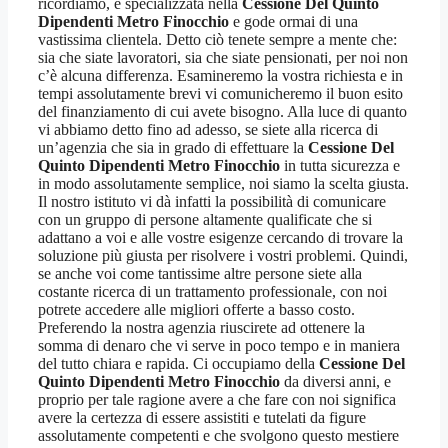
ricordiamo, è specializzata nella
Cessione Del Quinto
Dipendenti Metro Finocchio
e gode ormai di una
vastissima clientela. Detto ciò tenete sempre a mente che:
sia che siate lavoratori, sia che siate pensionati, per noi non
c’è alcuna differenza. Esamineremo la vostra richiesta e in
tempi assolutamente brevi vi comunicheremo il buon esito
del finanziamento di cui avete bisogno. Alla luce di quanto
vi abbiamo detto fino ad adesso, se siete alla ricerca di
un’agenzia che sia in grado di effettuare la
Cessione Del
Quinto Dipendenti Metro Finocchio
in tutta sicurezza e
in modo assolutamente semplice, noi siamo la scelta giusta.
Il nostro istituto vi dà infatti la possibilità di comunicare
con un gruppo di persone altamente qualificate che si
adattano a voi e alle vostre esigenze cercando di trovare la
soluzione più giusta per risolvere i vostri problemi. Quindi,
se anche voi come tantissime altre persone siete alla
costante ricerca di un trattamento professionale, con noi
potrete accedere alle migliori offerte a basso costo.
Preferendo la nostra agenzia riuscirete ad ottenere la
somma di denaro che vi serve in poco tempo e in maniera
del tutto chiara e rapida. Ci occupiamo della
Cessione Del
Quinto Dipendenti Metro Finocchio
da diversi anni, e
proprio per tale ragione avere a che fare con noi significa
avere la certezza di essere assistiti e tutelati da figure
assolutamente competenti e che svolgono questo mestiere