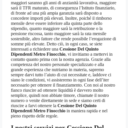
maggiori saranno gli anni di anzianità lavorativa, maggiore
sarà il TFR maturato, di conseguenza l’Istituto finanziario,
di fronte ad una più ampia garanzia sarà disposto a
concedere importi più elevati. Inoltre, poiché il rimborso
mensile deve essere inferiore alla quinta parte dello
stipendio, quanto maggiore sarà la retribuzione o la
pensione riscossa, tanto maggiore sarà la rata mensile
sostenibile, altro fattore che rende possibile l’erogazione di
somme più elevate. Detto ciò, in ogni caso, se siete
interessati a richiedere una
Cessione Del Quinto
Dipendenti Metro Finocchio
, vi invitiamo a mettervi in
contatto quanto prima con la nostra agenzia. Grazie alla
competenza del nostro personale specializzato e alla
grande esperienza che nutriamo in materia, sapremo
sempre darvi tutto l’aiuto di cui necessitate e, laddove ci
siano le condizioni, vi assisteremo in ogni fase dell’iter
necessario per ottenere il finanziamento. Con noi al nostro
fianco riuscire ad ottenere liquidità è davvero molto
semplice, quindi non abbiate timore, chiamate il nostro
numero o venite direttamente in sede e siamo certi di
riuscire a farvi ottenere la
Cessione Del Quinto
Dipendenti Metro Finocchio
in maniera rapida e nel
pieno rispetto delle regole.
I nostri servizi per
Cessione Del