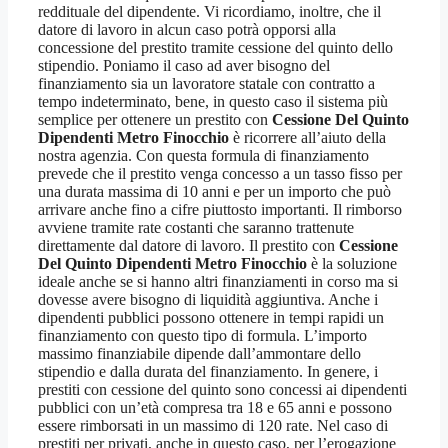
reddituale del dipendente. Vi ricordiamo, inoltre, che il
datore di lavoro in alcun caso potrà opporsi alla
concessione del prestito tramite cessione del quinto dello
stipendio. Poniamo il caso ad aver bisogno del
finanziamento sia un lavoratore statale con contratto a
tempo indeterminato, bene, in questo caso il sistema più
semplice per ottenere un prestito con
Cessione Del Quinto
Dipendenti Metro Finocchio
è ricorrere all’aiuto della
nostra agenzia. Con questa formula di finanziamento
prevede che il prestito venga concesso a un tasso fisso per
una durata massima di 10 anni e per un importo che può
arrivare anche fino a cifre piuttosto importanti. Il rimborso
avviene tramite rate costanti che saranno trattenute
direttamente dal datore di lavoro. Il prestito con
Cessione
Del Quinto Dipendenti Metro Finocchio
è la soluzione
ideale anche se si hanno altri finanziamenti in corso ma si
dovesse avere bisogno di liquidità aggiuntiva. Anche i
dipendenti pubblici possono ottenere in tempi rapidi un
finanziamento con questo tipo di formula. L’importo
massimo finanziabile dipende dall’ammontare dello
stipendio e dalla durata del finanziamento. In genere, i
prestiti con cessione del quinto sono concessi ai dipendenti
pubblici con un’età compresa tra 18 e 65 anni e possono
essere rimborsati in un massimo di 120 rate. Nel caso di
prestiti per privati, anche in questo caso, per l’erogazione