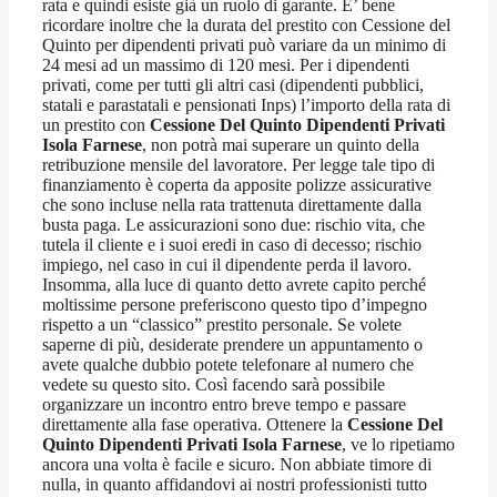
rata e quindi esiste già un ruolo di garante. E’ bene
ricordare inoltre che la durata del prestito con Cessione del
Quinto per dipendenti privati può variare da un minimo di
24 mesi ad un massimo di 120 mesi. Per i dipendenti
privati, come per tutti gli altri casi (dipendenti pubblici,
statali e parastatali e pensionati Inps) l’importo della rata di
un prestito con
Cessione Del Quinto Dipendenti Privati
Isola Farnese
, non potrà mai superare un quinto della
retribuzione mensile del lavoratore. Per legge tale tipo di
finanziamento è coperta da apposite polizze assicurative
che sono incluse nella rata trattenuta direttamente dalla
busta paga. Le assicurazioni sono due: rischio vita, che
tutela il cliente e i suoi eredi in caso di decesso; rischio
impiego, nel caso in cui il dipendente perda il lavoro.
Insomma, alla luce di quanto detto avrete capito perché
moltissime persone preferiscono questo tipo d’impegno
rispetto a un “classico” prestito personale. Se volete
saperne di più, desiderate prendere un appuntamento o
avete qualche dubbio potete telefonare al numero che
vedete su questo sito. Così facendo sarà possibile
organizzare un incontro entro breve tempo e passare
direttamente alla fase operativa. Ottenere la
Cessione Del
Quinto Dipendenti Privati Isola Farnese
, ve lo ripetiamo
ancora una volta è facile e sicuro. Non abbiate timore di
nulla, in quanto affidandovi ai nostri professionisti tutto