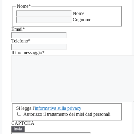
Nome
*
Nome
Cognome
Email
*
Telefono
*
Il tuo messaggio
*
Si
Si legga l'
informativa sulla privacy
legga
Autorizzo il trattamento dei miei dati personali
l'informativa
CAPTCHA
sulla
privacy
*