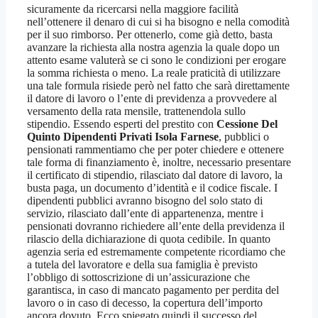
sicuramente da ricercarsi nella maggiore facilità
nell’ottenere il denaro di cui si ha bisogno e nella comodità
per il suo rimborso. Per ottenerlo, come già detto, basta
avanzare la richiesta alla nostra agenzia la quale dopo un
attento esame valuterà se ci sono le condizioni per erogare
la somma richiesta o meno. La reale praticità di utilizzare
una tale formula risiede però nel fatto che sarà direttamente
il datore di lavoro o l’ente di previdenza a provvedere al
versamento della rata mensile, trattenendola sullo
stipendio. Essendo esperti del prestito con
Cessione Del
Quinto Dipendenti Privati Isola Farnese
, pubblici o
pensionati rammentiamo che per poter chiedere e ottenere
tale forma di finanziamento è, inoltre, necessario presentare
il certificato di stipendio, rilasciato dal datore di lavoro, la
busta paga, un documento d’identità e il codice fiscale. I
dipendenti pubblici avranno bisogno del solo stato di
servizio, rilasciato dall’ente di appartenenza, mentre i
pensionati dovranno richiedere all’ente della previdenza il
rilascio della dichiarazione di quota cedibile. In quanto
agenzia seria ed estremamente competente ricordiamo che
a tutela del lavoratore e della sua famiglia è previsto
l’obbligo di sottoscrizione di un’assicurazione che
garantisca, in caso di mancato pagamento per perdita del
lavoro o in caso di decesso, la copertura dell’importo
ancora dovuto. Ecco spiegato quindi il successo del