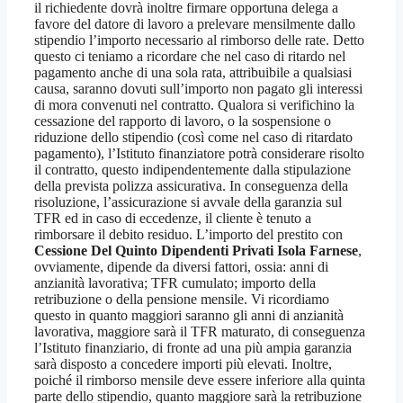
il richiedente dovrà inoltre firmare opportuna delega a
favore del datore di lavoro a prelevare mensilmente dallo
stipendio l’importo necessario al rimborso delle rate. Detto
questo ci teniamo a ricordare che nel caso di ritardo nel
pagamento anche di una sola rata, attribuibile a qualsiasi
causa, saranno dovuti sull’importo non pagato gli interessi
di mora convenuti nel contratto. Qualora si verifichino la
cessazione del rapporto di lavoro, o la sospensione o
riduzione dello stipendio (così come nel caso di ritardato
pagamento), l’Istituto finanziatore potrà considerare risolto
il contratto, questo indipendentemente dalla stipulazione
della prevista polizza assicurativa. In conseguenza della
risoluzione, l’assicurazione si avvale della garanzia sul
TFR ed in caso di eccedenze, il cliente è tenuto a
rimborsare il debito residuo. L’importo del prestito con
Cessione Del Quinto Dipendenti Privati Isola Farnese
,
ovviamente, dipende da diversi fattori, ossia: anni di
anzianità lavorativa; TFR cumulato; importo della
retribuzione o della pensione mensile. Vi ricordiamo
questo in quanto maggiori saranno gli anni di anzianità
lavorativa, maggiore sarà il TFR maturato, di conseguenza
l’Istituto finanziario, di fronte ad una più ampia garanzia
sarà disposto a concedere importi più elevati. Inoltre,
poiché il rimborso mensile deve essere inferiore alla quinta
parte dello stipendio, quanto maggiore sarà la retribuzione