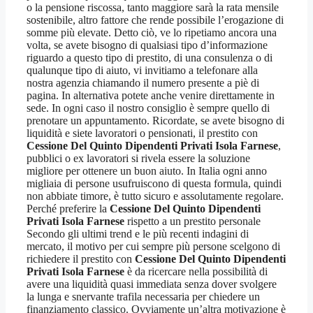
o la pensione riscossa, tanto maggiore sarà la rata mensile
sostenibile, altro fattore che rende possibile l’erogazione di
somme più elevate. Detto ciò, ve lo ripetiamo ancora una
volta, se avete bisogno di qualsiasi tipo d’informazione
riguardo a questo tipo di prestito, di una consulenza o di
qualunque tipo di aiuto, vi invitiamo a telefonare alla
nostra agenzia chiamando il numero presente a piè di
pagina. In alternativa potete anche venire direttamente in
sede. In ogni caso il nostro consiglio è sempre quello di
prenotare un appuntamento. Ricordate, se avete bisogno di
liquidità e siete lavoratori o pensionati, il prestito con
Cessione Del Quinto Dipendenti Privati Isola Farnese
,
pubblici o ex lavoratori si rivela essere la soluzione
migliore per ottenere un buon aiuto. In Italia ogni anno
migliaia di persone usufruiscono di questa formula, quindi
non abbiate timore, è tutto sicuro e assolutamente regolare.
Perché preferire la
Cessione Del Quinto Dipendenti
Privati Isola Farnese
rispetto a un prestito personale
Secondo gli ultimi trend e le più recenti indagini di
mercato, il motivo per cui sempre più persone scelgono di
richiedere il prestito con
Cessione Del Quinto Dipendenti
Privati Isola Farnese
è da ricercare nella possibilità di
avere una liquidità quasi immediata senza dover svolgere
la lunga e snervante trafila necessaria per chiedere un
finanziamento classico. Ovviamente un’altra motivazione è