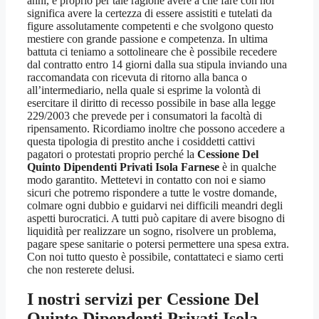
anni, e proprio per tale ragione avere a che fare con noi
significa avere la certezza di essere assistiti e tutelati da
figure assolutamente competenti e che svolgono questo
mestiere con grande passione e competenza. In ultima
battuta ci teniamo a sottolineare che è possibile recedere
dal contratto entro 14 giorni dalla sua stipula inviando una
raccomandata con ricevuta di ritorno alla banca o
all’intermediario, nella quale si esprime la volontà di
esercitare il diritto di recesso possibile in base alla legge
229/2003 che prevede per i consumatori la facoltà di
ripensamento. Ricordiamo inoltre che possono accedere a
questa tipologia di prestito anche i cosiddetti cattivi
pagatori o protestati proprio perché la
Cessione Del
Quinto Dipendenti Privati Isola Farnese
è in qualche
modo garantito. Mettetevi in contatto con noi e siamo
sicuri che potremo rispondere a tutte le vostre domande,
colmare ogni dubbio e guidarvi nei difficili meandri degli
aspetti burocratici. A tutti può capitare di avere bisogno di
liquidità per realizzare un sogno, risolvere un problema,
pagare spese sanitarie o potersi permettere una spesa extra.
Con noi tutto questo è possibile, contattateci e siamo certi
che non resterete delusi.
I nostri servizi per
Cessione Del
Quinto Dipendenti Privati Isola