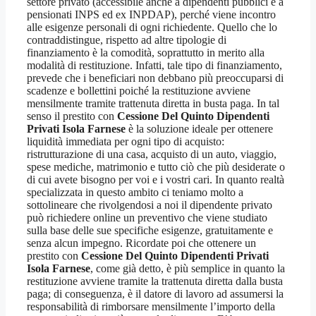
settore privato (accessibile anche a dipendenti pubblici e a
pensionati INPS ed ex INPDAP), perché viene incontro
alle esigenze personali di ogni richiedente. Quello che lo
contraddistingue, rispetto ad altre tipologie di
finanziamento è la comodità, soprattutto in merito alla
modalità di restituzione. Infatti, tale tipo di finanziamento,
prevede che i beneficiari non debbano più preoccuparsi di
scadenze e bollettini poiché la restituzione avviene
mensilmente tramite trattenuta diretta in busta paga. In tal
senso il prestito con
Cessione Del Quinto Dipendenti
Privati Isola Farnese
è la soluzione ideale per ottenere
liquidità immediata per ogni tipo di acquisto:
ristrutturazione di una casa, acquisto di un auto, viaggio,
spese mediche, matrimonio e tutto ciò che più desiderate o
di cui avete bisogno per voi e i vostri cari. In quanto realtà
specializzata in questo ambito ci teniamo molto a
sottolineare che rivolgendosi a noi il dipendente privato
può richiedere online un preventivo che viene studiato
sulla base delle sue specifiche esigenze, gratuitamente e
senza alcun impegno. Ricordate poi che ottenere un
prestito con
Cessione Del Quinto Dipendenti Privati
Isola Farnese
, come già detto, è più semplice in quanto la
restituzione avviene tramite la trattenuta diretta dalla busta
paga; di conseguenza, è il datore di lavoro ad assumersi la
responsabilità di rimborsare mensilmente l’importo della