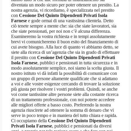
diventata un modo sicuro per poter ottenere un prestito. La
nostra agenzia, vi ricordiamo, è specializzata nel prestito
con
Cessione Del Quinto Dipendenti Privati Isola
Farnese
e gode ormai di una vastissima clientela. Detto
ciò tenete sempre a mente che: sia che siate lavoratori, sia
che siate pensionati, per noi non c’è alcuna differenza.
Esamineremo la vostra richiesta e in tempi assolutamente
brevi vi comunicheremo il buon esito del finanziamento di
cui avete bisogno. Alla luce di quanto vi abbiamo detto, se
siete alla ricerca di un’agenzia che sia in grado di effettuare
il prestito con
Cessione Del Quinto Dipendenti Privati
Isola Farnese
, pubblici e pensionati in tutta sicurezza e in
modo assolutamente semplice, noi siamo la scelta giusta. Il
nostro istituto vi dà infatti la possibilità di comunicare con
un gruppo di persone altamente qualificate che si adattano
a voi e alle vostre esigenze cercando di trovare la soluzione
più giusta per risolvere i vostri problemi. Quindi, se anche
voi come tantissime altre persone siete alla costante ricerca
di un trattamento professionale, con noi potrete accedere
alle migliori offerte a basso costo. Preferendo la nostra
agenzia riuscirete ad ottenere la somma di denaro che vi
serve in poco tempo e in maniera del tutto chiara e rapida.
Ci occupiamo della
Cessione Del Quinto Dipendenti
Privati Isola Farnese
, pubblici e pensionati da diversi