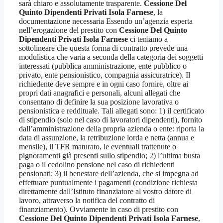
sarà chiaro e assolutamente trasparente.
Cessione Del
Quinto Dipendenti Privati Isola Farnese
, la
documentazione necessaria Essendo un’agenzia esperta
nell’erogazione del prestito con
Cessione Del Quinto
Dipendenti Privati Isola Farnese
ci teniamo a
sottolineare che questa forma di contratto prevede una
modulistica che varia a seconda della categoria dei soggetti
interessati (pubblica amministrazione, ente pubblico o
privato, ente pensionistico, compagnia assicuratrice). Il
richiedente deve sempre e in ogni caso fornire, oltre ai
propri dati anagrafici e personali, alcuni allegati che
consentano di definire la sua posizione lavorativa o
pensionistica e reddituale. Tali allegati sono: 1) il certificato
di stipendio (solo nel caso di lavoratori dipendenti), fornito
dall’amministrazione della propria azienda o ente: riporta la
data di assunzione, la retribuzione lorda e netta (annua e
mensile), il TFR maturato, le eventuali trattenute o
pignoramenti già presenti sullo stipendio; 2) l’ultima busta
paga o il cedolino pensione nel caso di richiedenti
pensionati; 3) il benestare dell’azienda, che si impegna ad
effettuare puntualmente i pagamenti (condizione richiesta
direttamente dall’Istituto finanziatore al vostro datore di
lavoro, attraverso la notifica del contratto di
finanziamento). Ovviamente in caso di prestito con
Cessione Del Quinto Dipendenti Privati Isola Farnese
,