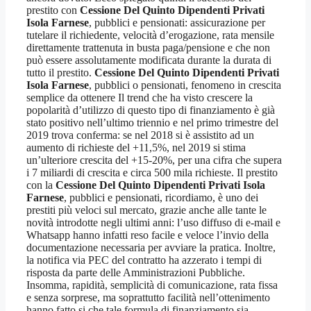
prestito con
Cessione Del Quinto Dipendenti Privati
Isola Farnese
, pubblici e pensionati: assicurazione per
tutelare il richiedente, velocità d’erogazione, rata mensile
direttamente trattenuta in busta paga/pensione e che non
può essere assolutamente modificata durante la durata di
tutto il prestito.
Cessione Del Quinto Dipendenti Privati
Isola Farnese
, pubblici o pensionati, fenomeno in crescita
semplice da ottenere Il trend che ha visto crescere la
popolarità d’utilizzo di questo tipo di finanziamento è già
stato positivo nell’ultimo triennio e nel primo trimestre del
2019 trova conferma: se nel 2018 si è assistito ad un
aumento di richieste del +11,5%, nel 2019 si stima
un’ulteriore crescita del +15-20%, per una cifra che supera
i 7 miliardi di crescita e circa 500 mila richieste. Il prestito
con la
Cessione Del Quinto Dipendenti Privati Isola
Farnese
, pubblici e pensionati, ricordiamo, è uno dei
prestiti più veloci sul mercato, grazie anche alle tante le
novità introdotte negli ultimi anni: l’uso diffuso di e-mail e
Whatsapp hanno infatti reso facile e veloce l’invio della
documentazione necessaria per avviare la pratica. Inoltre,
la notifica via PEC del contratto ha azzerato i tempi di
risposta da parte delle Amministrazioni Pubbliche.
Insomma, rapidità, semplicità di comunicazione, rata fissa
e senza sorprese, ma soprattutto facilità nell’ottenimento
hanno fatto si che tale formula di finanziamento sia