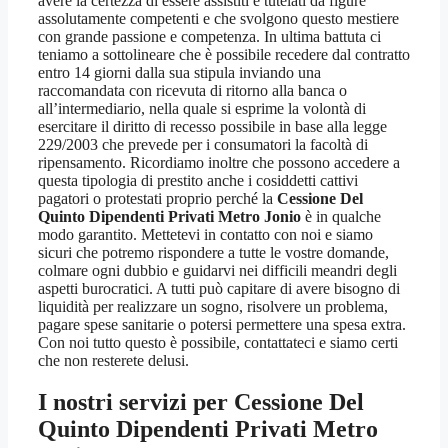
avere la certezza di essere assistiti e tutelati da figure
assolutamente competenti e che svolgono questo mestiere
con grande passione e competenza. In ultima battuta ci
teniamo a sottolineare che è possibile recedere dal contratto
entro 14 giorni dalla sua stipula inviando una
raccomandata con ricevuta di ritorno alla banca o
all’intermediario, nella quale si esprime la volontà di
esercitare il diritto di recesso possibile in base alla legge
229/2003 che prevede per i consumatori la facoltà di
ripensamento. Ricordiamo inoltre che possono accedere a
questa tipologia di prestito anche i cosiddetti cattivi
pagatori o protestati proprio perché la
Cessione Del
Quinto Dipendenti Privati Metro Jonio
è in qualche
modo garantito. Mettetevi in contatto con noi e siamo
sicuri che potremo rispondere a tutte le vostre domande,
colmare ogni dubbio e guidarvi nei difficili meandri degli
aspetti burocratici. A tutti può capitare di avere bisogno di
liquidità per realizzare un sogno, risolvere un problema,
pagare spese sanitarie o potersi permettere una spesa extra.
Con noi tutto questo è possibile, contattateci e siamo certi
che non resterete delusi.
I nostri servizi per
Cessione Del
Quinto Dipendenti Privati Metro