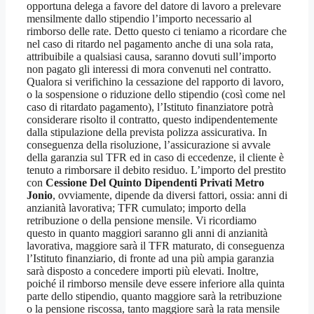
opportuna delega a favore del datore di lavoro a prelevare
mensilmente dallo stipendio l’importo necessario al
rimborso delle rate. Detto questo ci teniamo a ricordare che
nel caso di ritardo nel pagamento anche di una sola rata,
attribuibile a qualsiasi causa, saranno dovuti sull’importo
non pagato gli interessi di mora convenuti nel contratto.
Qualora si verifichino la cessazione del rapporto di lavoro,
o la sospensione o riduzione dello stipendio (così come nel
caso di ritardato pagamento), l’Istituto finanziatore potrà
considerare risolto il contratto, questo indipendentemente
dalla stipulazione della prevista polizza assicurativa. In
conseguenza della risoluzione, l’assicurazione si avvale
della garanzia sul TFR ed in caso di eccedenze, il cliente è
tenuto a rimborsare il debito residuo. L’importo del prestito
con
Cessione Del Quinto Dipendenti Privati Metro
Jonio
, ovviamente, dipende da diversi fattori, ossia: anni di
anzianità lavorativa; TFR cumulato; importo della
retribuzione o della pensione mensile. Vi ricordiamo
questo in quanto maggiori saranno gli anni di anzianità
lavorativa, maggiore sarà il TFR maturato, di conseguenza
l’Istituto finanziario, di fronte ad una più ampia garanzia
sarà disposto a concedere importi più elevati. Inoltre,
poiché il rimborso mensile deve essere inferiore alla quinta
parte dello stipendio, quanto maggiore sarà la retribuzione
o la pensione riscossa, tanto maggiore sarà la rata mensile