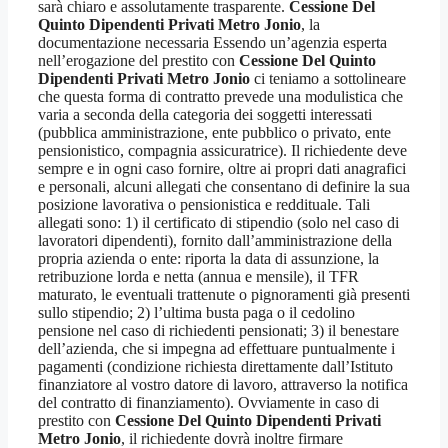
sarà chiaro e assolutamente trasparente.
Cessione Del
Quinto Dipendenti Privati Metro Jonio
, la
documentazione necessaria Essendo un’agenzia esperta
nell’erogazione del prestito con
Cessione Del Quinto
Dipendenti Privati Metro Jonio
ci teniamo a sottolineare
che questa forma di contratto prevede una modulistica che
varia a seconda della categoria dei soggetti interessati
(pubblica amministrazione, ente pubblico o privato, ente
pensionistico, compagnia assicuratrice). Il richiedente deve
sempre e in ogni caso fornire, oltre ai propri dati anagrafici
e personali, alcuni allegati che consentano di definire la sua
posizione lavorativa o pensionistica e reddituale. Tali
allegati sono: 1) il certificato di stipendio (solo nel caso di
lavoratori dipendenti), fornito dall’amministrazione della
propria azienda o ente: riporta la data di assunzione, la
retribuzione lorda e netta (annua e mensile), il TFR
maturato, le eventuali trattenute o pignoramenti già presenti
sullo stipendio; 2) l’ultima busta paga o il cedolino
pensione nel caso di richiedenti pensionati; 3) il benestare
dell’azienda, che si impegna ad effettuare puntualmente i
pagamenti (condizione richiesta direttamente dall’Istituto
finanziatore al vostro datore di lavoro, attraverso la notifica
del contratto di finanziamento). Ovviamente in caso di
prestito con
Cessione Del Quinto Dipendenti Privati
Metro Jonio
, il richiedente dovrà inoltre firmare