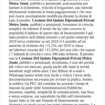
Metro Jonio
, pubblici e pensionati: assicurazione per
tutelare il richiedente, velocità d’erogazione, rata mensile
direttamente trattenuta in busta paga/pensione e che non
può essere assolutamente modificata durante la durata di
tutto il prestito.
Cessione Del Quinto Dipendenti Privati
Metro Jonio
, pubblici o pensionati, fenomeno in crescita
semplice da ottenere Il trend che ha visto crescere la
popolarità d’utilizzo di questo tipo di finanziamento è già
stato positivo nell’ultimo triennio e nel primo trimestre del
2019 trova conferma: se nel 2018 si è assistito ad un
aumento di richieste del +11,5%, nel 2019 si stima
un’ulteriore crescita del +15-20%, per una cifra che supera
i 7 miliardi di crescita e circa 500 mila richieste. Il prestito
con la
Cessione Del Quinto Dipendenti Privati Metro
Jonio
, pubblici e pensionati, ricordiamo, è uno dei prestiti
più veloci sul mercato, grazie anche alle tante le novità
introdotte negli ultimi anni: l’uso diffuso di e-mail e
Whatsapp hanno infatti reso facile e veloce l’invio della
documentazione necessaria per avviare la pratica. Inoltre,
la notifica via PEC del contratto ha azzerato i tempi di
risposta da parte delle Amministrazioni Pubbliche.
Insomma, rapidità, semplicità di comunicazione, rata fissa
e senza sorprese, ma soprattutto facilità nell’ottenimento
hanno fatto si che tale formula di finanziamento sia
diventata un modo sicuro per poter ottenere un prestito. La