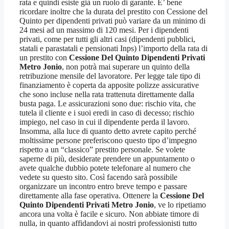
rata e quindi esiste già un ruolo di garante. E’ bene
ricordare inoltre che la durata del prestito con Cessione del
Quinto per dipendenti privati può variare da un minimo di
24 mesi ad un massimo di 120 mesi. Per i dipendenti
privati, come per tutti gli altri casi (dipendenti pubblici,
statali e parastatali e pensionati Inps) l’importo della rata di
un prestito con
Cessione Del Quinto Dipendenti Privati
Metro Jonio
, non potrà mai superare un quinto della
retribuzione mensile del lavoratore. Per legge tale tipo di
finanziamento è coperta da apposite polizze assicurative
che sono incluse nella rata trattenuta direttamente dalla
busta paga. Le assicurazioni sono due: rischio vita, che
tutela il cliente e i suoi eredi in caso di decesso; rischio
impiego, nel caso in cui il dipendente perda il lavoro.
Insomma, alla luce di quanto detto avrete capito perché
moltissime persone preferiscono questo tipo d’impegno
rispetto a un “classico” prestito personale. Se volete
saperne di più, desiderate prendere un appuntamento o
avete qualche dubbio potete telefonare al numero che
vedete su questo sito. Così facendo sarà possibile
organizzare un incontro entro breve tempo e passare
direttamente alla fase operativa. Ottenere la
Cessione Del
Quinto Dipendenti Privati Metro Jonio
, ve lo ripetiamo
ancora una volta è facile e sicuro. Non abbiate timore di
nulla, in quanto affidandovi ai nostri professionisti tutto