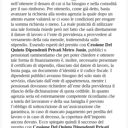
nell’ottenere il denaro di cui si ha bisogno e nella comodità
per il suo rimborso. Per ottenerlo, come già detto, basta
avanzare la richiesta alla nostra agenzia la quale dopo un
attento esame valuterà se ci sono le condizioni per erogare
la somma richiesta o meno. La reale praticità di utilizzare
una tale formula risiede però nel fatto che sarà direttamente
il datore di lavoro o l’ente di previdenza a provvedere al
versamento della rata mensile, trattenendola sullo
stipendio. Essendo esperti del prestito con
Cessione Del
Quinto Dipendenti Privati Metro Jonio
, pubblici o
pensionati rammentiamo che per poter chiedere e ottenere
tale forma di finanziamento è, inoltre, necessario presentare
il certificato di stipendio, rilasciato dal datore di lavoro, la
busta paga, un documento d’identità e il codice fiscale. I
dipendenti pubblici avranno bisogno del solo stato di
servizio, rilasciato dall’ente di appartenenza, mentre i
pensionati dovranno richiedere all’ente della previdenza il
rilascio della dichiarazione di quota cedibile. In quanto
agenzia seria ed estremamente competente ricordiamo che
a tutela del lavoratore e della sua famiglia è previsto
l’obbligo di sottoscrizione di un’assicurazione che
garantisca, in caso di mancato pagamento per perdita del
lavoro o in caso di decesso, la copertura dell’importo
ancora dovuto. Ecco spiegato quindi il successo del
prestito con
Cessione Del Quinto Dipendenti Privati