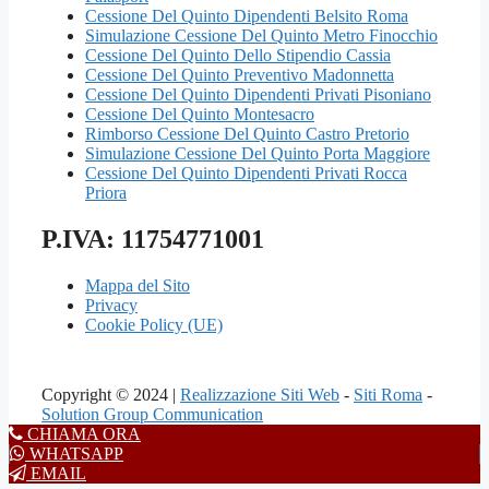
Cessione Del Quinto Dipendenti Belsito Roma
Simulazione Cessione Del Quinto Metro Finocchio
Cessione Del Quinto Dello Stipendio Cassia
Cessione Del Quinto Preventivo Madonnetta
Cessione Del Quinto Dipendenti Privati Pisoniano
Cessione Del Quinto Montesacro
Rimborso Cessione Del Quinto Castro Pretorio
Simulazione Cessione Del Quinto Porta Maggiore
Cessione Del Quinto Dipendenti Privati Rocca
Priora
P.IVA: 11754771001
Mappa del Sito
Privacy
Cookie Policy (UE)
Copyright © 2024 |
Realizzazione Siti Web
-
Siti Roma
-
Solution Group Communication
CHIAMA ORA
WHATSAPP
EMAIL