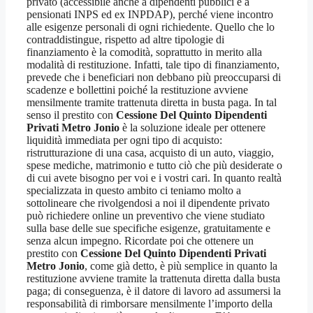
privato (accessibile anche a dipendenti pubblici e a
pensionati INPS ed ex INPDAP), perché viene incontro
alle esigenze personali di ogni richiedente. Quello che lo
contraddistingue, rispetto ad altre tipologie di
finanziamento è la comodità, soprattutto in merito alla
modalità di restituzione. Infatti, tale tipo di finanziamento,
prevede che i beneficiari non debbano più preoccuparsi di
scadenze e bollettini poiché la restituzione avviene
mensilmente tramite trattenuta diretta in busta paga. In tal
senso il prestito con
Cessione Del Quinto Dipendenti
Privati Metro Jonio
è la soluzione ideale per ottenere
liquidità immediata per ogni tipo di acquisto:
ristrutturazione di una casa, acquisto di un auto, viaggio,
spese mediche, matrimonio e tutto ciò che più desiderate o
di cui avete bisogno per voi e i vostri cari. In quanto realtà
specializzata in questo ambito ci teniamo molto a
sottolineare che rivolgendosi a noi il dipendente privato
può richiedere online un preventivo che viene studiato
sulla base delle sue specifiche esigenze, gratuitamente e
senza alcun impegno. Ricordate poi che ottenere un
prestito con
Cessione Del Quinto Dipendenti Privati
Metro Jonio
, come già detto, è più semplice in quanto la
restituzione avviene tramite la trattenuta diretta dalla busta
paga; di conseguenza, è il datore di lavoro ad assumersi la
responsabilità di rimborsare mensilmente l’importo della