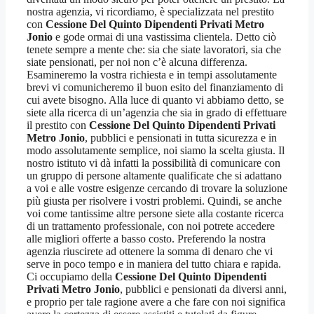
nostra agenzia, vi ricordiamo, è specializzata nel prestito
con
Cessione Del Quinto Dipendenti Privati Metro
Jonio
e gode ormai di una vastissima clientela. Detto ciò
tenete sempre a mente che: sia che siate lavoratori, sia che
siate pensionati, per noi non c’è alcuna differenza.
Esamineremo la vostra richiesta e in tempi assolutamente
brevi vi comunicheremo il buon esito del finanziamento di
cui avete bisogno. Alla luce di quanto vi abbiamo detto, se
siete alla ricerca di un’agenzia che sia in grado di effettuare
il prestito con
Cessione Del Quinto Dipendenti Privati
Metro Jonio
, pubblici e pensionati in tutta sicurezza e in
modo assolutamente semplice, noi siamo la scelta giusta. Il
nostro istituto vi dà infatti la possibilità di comunicare con
un gruppo di persone altamente qualificate che si adattano
a voi e alle vostre esigenze cercando di trovare la soluzione
più giusta per risolvere i vostri problemi. Quindi, se anche
voi come tantissime altre persone siete alla costante ricerca
di un trattamento professionale, con noi potrete accedere
alle migliori offerte a basso costo. Preferendo la nostra
agenzia riuscirete ad ottenere la somma di denaro che vi
serve in poco tempo e in maniera del tutto chiara e rapida.
Ci occupiamo della
Cessione Del Quinto Dipendenti
Privati Metro Jonio
, pubblici e pensionati da diversi anni,
e proprio per tale ragione avere a che fare con noi significa