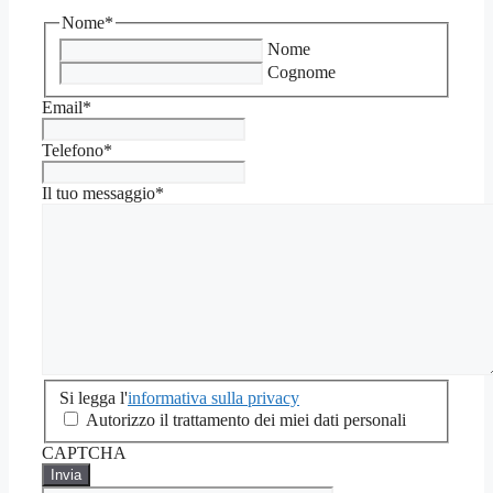
Nome
*
Nome
Cognome
Email
*
Telefono
*
Il tuo messaggio
*
Si
Si legga l'
informativa sulla privacy
legga
Autorizzo il trattamento dei miei dati personali
l'informativa
CAPTCHA
sulla
privacy
*