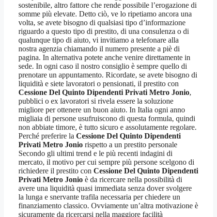
sostenibile, altro fattore che rende possibile l’erogazione di
somme più elevate. Detto ciò, ve lo ripetiamo ancora una
volta, se avete bisogno di qualsiasi tipo d’informazione
riguardo a questo tipo di prestito, di una consulenza o di
qualunque tipo di aiuto, vi invitiamo a telefonare alla
nostra agenzia chiamando il numero presente a piè di
pagina. In alternativa potete anche venire direttamente in
sede. In ogni caso il nostro consiglio è sempre quello di
prenotare un appuntamento. Ricordate, se avete bisogno di
liquidità e siete lavoratori o pensionati, il prestito con
Cessione Del Quinto Dipendenti Privati Metro Jonio
,
pubblici o ex lavoratori si rivela essere la soluzione
migliore per ottenere un buon aiuto. In Italia ogni anno
migliaia di persone usufruiscono di questa formula, quindi
non abbiate timore, è tutto sicuro e assolutamente regolare.
Perché preferire la
Cessione Del Quinto Dipendenti
Privati Metro Jonio
rispetto a un prestito personale
Secondo gli ultimi trend e le più recenti indagini di
mercato, il motivo per cui sempre più persone scelgono di
richiedere il prestito con
Cessione Del Quinto Dipendenti
Privati Metro Jonio
è da ricercare nella possibilità di
avere una liquidità quasi immediata senza dover svolgere
la lunga e snervante trafila necessaria per chiedere un
finanziamento classico. Ovviamente un’altra motivazione è
sicuramente da ricercarsi nella maggiore facilità