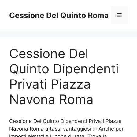
Vai
al
Cessione Del Quinto Roma
Menu
contenuto
Cessione Del
Quinto Dipendenti
Privati Piazza
Navona Roma
Cessione Del Quinto Dipendenti Privati Piazza
Navona Roma a tassi vantaggiosi ✅ Anche per
importi elevati e lunghe durate. Trova la