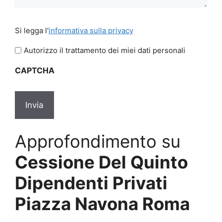
Si
Si legga l'
informativa sulla privacy
legga
l'informativa
Autorizzo il trattamento dei miei dati personali
sulla
CAPTCHA
privacy
*
Approfondimento su
Cessione Del Quinto
Dipendenti Privati
Piazza Navona Roma