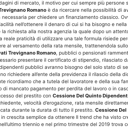
ndagini di mercato, il motivo per cui sempre più persone s
i Trevignano Romano
è da ricercare nella possibilità di 
la necessaria per chiedere un finanziamento classico. O
cilità nell’ottenere il denaro di cui si ha bisogno e nell
la richiesta alla nostra agenzia la quale dopo un attent
reale praticità di utilizzare una tale formula risiede per
ere al versamento della rata mensile, trattenendola sullo
ivati Trevignano Romano
, pubblici o pensionati rammen
essario presentare il certificato di stipendio, rilasciato 
dipendenti pubblici avranno bisogno del solo stato di serv
 richiedere all’ente della previdenza il rilascio della di
ricordiamo che a tutela del lavoratore e della sua famig
so di mancato pagamento per perdita del lavoro o in caso
ccesso del prestito con
Cessione Del Quinto Dipendent
richiedente, velocità d’erogazione, rata mensile direttam
ta durante la durata di tutto il prestito.
Cessione Del 
in crescita semplice da ottenere Il trend che ha visto cre
nell’ultimo triennio e nel primo trimestre del 2019 trova 