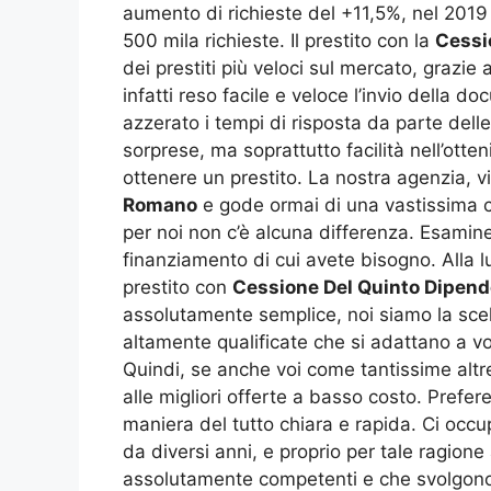
aumento di richieste del +11,5%, nel 2019 s
500 mila richieste. Il prestito con la
Cessi
dei prestiti più veloci sul mercato, grazie
infatti reso facile e veloce l’invio della d
azzerato i tempi di risposta da parte del
sorprese, ma soprattutto facilità nell’ott
ottenere un prestito. La nostra agenzia, v
Romano
e gode ormai di una vastissima cl
per noi non c’è alcuna differenza. Esamin
finanziamento di cui avete bisogno. Alla lu
prestito con
Cessione Del Quinto Dipend
assolutamente semplice, noi siamo la scelta
altamente qualificate che si adattano a voi
Quindi, se anche voi come tantissime altr
alle migliori offerte a basso costo. Prefe
maniera del tutto chiara e rapida. Ci occ
da diversi anni, e proprio per tale ragione 
assolutamente competenti e che svolgono 