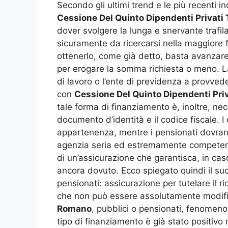
Secondo gli ultimi trend e le più recenti i
Cessione Del Quinto Dipendenti Privat
dover svolgere la lunga e snervante trafi
sicuramente da ricercarsi nella maggiore fa
ottenerlo, come già detto, basta avanzare 
per erogare la somma richiesta o meno. La 
di lavoro o l’ente di previdenza a provved
con
Cessione Del Quinto Dipendenti Pr
tale forma di finanziamento è, inoltre, nec
documento d’identità e il codice fiscale. I 
appartenenza, mentre i pensionati dovranno
agenzia seria ed estremamente competente 
di un’assicurazione che garantisca, in ca
ancora dovuto. Ecco spiegato quindi il su
pensionati: assicurazione per tutelare il 
che non può essere assolutamente modifica
Romano
, pubblici o pensionati, fenomeno 
tipo di finanziamento è già stato positivo 