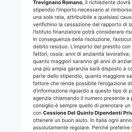
Trevignano Romano
, il richiedente dovr
stipendio l’importo necessario al rimborso
una sola rata, attribuibile a qualsiasi cau
verifichino la cessazione del rapporto di 
l’Istituto finanziatore potrà considerare r
In conseguenza della risoluzione, l’assicur
debito residuo. L’importo del prestito con
fattori, ossia: anni di anzianità lavorativ
quanto maggiori saranno gli anni di anziani
una più ampia garanzia sarà disposto a con
parte dello stipendio, quanto maggiore sar
fattore che rende possibile l’erogazione d
d’informazione riguardo a questo tipo di pr
agenzia chiamando il numero presente a piè
consiglio è sempre quello di prenotare un 
con
Cessione Del Quinto Dipendenti Pr
ottenere un buon aiuto. In Italia ogni ann
assolutamente regolare. Perché preferire