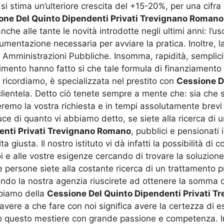
i stima un’ulteriore crescita del +15-20%, per una cifra c
one Del Quinto Dipendenti Privati Trevignano Romano
 anche alle tante le novità introdotte negli ultimi anni: l
ocumentazione necessaria per avviare la pratica. Inoltre, l
le Amministrazioni Pubbliche. Insomma, rapidità, semplic
enimento hanno fatto si che tale formula di finanziament
i ricordiamo, è specializzata nel prestito con
Cessione D
ientela. Detto ciò tenete sempre a mente che: sia che sia
eremo la vostra richiesta e in tempi assolutamente brevi
ce di quanto vi abbiamo detto, se siete alla ricerca di un
enti Privati Trevignano Romano
, pubblici e pensionati
 giusta. Il nostro istituto vi dà infatti la possibilità d
 e alle vostre esigenze cercando di trovare la soluzione p
e persone siete alla costante ricerca di un trattamento 
rendo la nostra agenzia riuscirete ad ottenere la somma 
upiamo della
Cessione Del Quinto Dipendenti Privati 
avere a che fare con noi significa avere la certezza di ess
questo mestiere con grande passione e competenza. In 