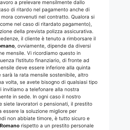
 lavoro a prelevare mensilmente dallo
 caso di ritardo nel pagamento anche di
i mora convenuti nel contratto. Qualora si
sì come nel caso di ritardato pagamento),
zione della prevista polizza assicurativa.
edenze, il cliente è tenuto a rimborsare il
Romano
, ovviamente, dipende da diversi
one mensile. Vi ricordiamo questo in
nza l’Istituto finanziario, di fronte ad
ensile deve essere inferiore alla quinta
sarà la rata mensile sostenibile, altro
a volta, se avete bisogno di qualsiasi tipo
i invitiamo a telefonare alla nostra
nte in sede. In ogni caso il nostro
iete lavoratori o pensionati, il prestito
ela essere la soluzione migliore per
ndi non abbiate timore, è tutto sicuro e
o Romano
rispetto a un prestito personale