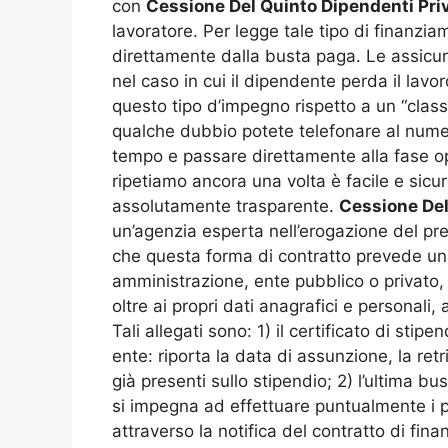
con
Cessione Del Quinto Dipendenti Pr
lavoratore. Per legge tale tipo di finanzi
direttamente dalla busta paga. Le assicuraz
nel caso in cui il dipendente perda il lav
questo tipo d’impegno rispetto a un “clas
qualche dubbio potete telefonare al nume
tempo e passare direttamente alla fase o
ripetiamo ancora una volta è facile e sicur
assolutamente trasparente.
Cessione Del
un’agenzia esperta nell’erogazione del pr
che questa forma di contratto prevede una
amministrazione, ente pubblico o privato, 
oltre ai propri dati anagrafici e personali,
Tali allegati sono: 1) il certificato di sti
ente: riporta la data di assunzione, la re
già presenti sullo stipendio; 2) l’ultima b
si impegna ad effettuare puntualmente i pa
attraverso la notifica del contratto di fi