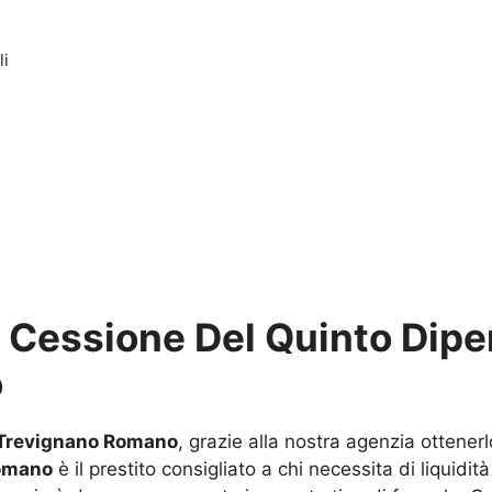
li
u
Cessione Del Quinto Dipen
o
i Trevignano Romano
, grazie alla nostra agenzia ottener
Romano
è il prestito consigliato a chi necessita di liquidi