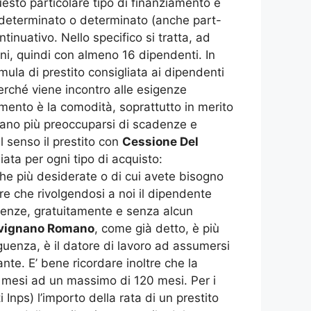
esto particolare tipo di finanziamento è
indeterminato o determinato (anche part-
nuativo. Nello specifico si tratta, ad
ni, quindi con almeno 16 dipendenti. In
mula di prestito consigliata ai dipendenti
erché viene incontro alle esigenze
iamento è la comodità, soprattutto in merito
ebbano più preoccuparsi di scadenze e
l senso il prestito con
Cessione Del
ata per ogni tipo di acquisto:
che più desiderate o di cui avete bisogno
are che rivolgendosi a noi il dipendente
igenze, gratuitamente e senza alcun
revignano Romano
, come già detto, è più
guenza, è il datore di lavoro ad assumersi
nte. E’ bene ricordare inoltre che la
4 mesi ad un massimo di 120 mesi. Per i
i Inps) l’importo della rata di un prestito