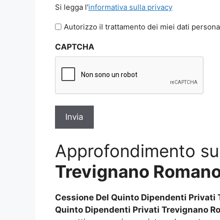
Si
Si legga l'
informativa sulla privacy
legga
l'informativa
Autorizzo il trattamento dei miei dati persona
sulla
CAPTCHA
privacy
*
Approfondimento s
Trevignano Roman
Cessione Del Quinto Dipendenti Privat
Quinto Dipendenti Privati Trevignano 