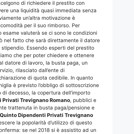
celgono di richiedere il prestito con
avere una liquidità quasi immediata senza
vviamente un’altra motivazione è
a comodità per il suo rimborso. Per
o esame valuterà se ci sono le condizioni
ò nel fatto che sarà direttamente il datore
 stipendio. Essendo esperti del prestito
tiamo che per poter chiedere e ottenere
dal datore di lavoro, la busta paga, un
izio, rilasciato dall’ente di
chiarazione di quota cedibile. In quanto
lia è previsto l’obbligo di sottoscrizione
 di decesso, la copertura dell’importo
i Privati Trevignano Romano
, pubblici e
ente trattenuta in busta paga/pensione e
Quinto Dipendenti Privati Trevignano
scere la popolarità d’utilizzo di questo
conferma: se nel 2018 si è assistito ad un