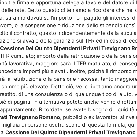
à inoltre firmare opportuna delega a favore del datore di
 delle rate. Detto questo ci teniamo a ricordare che nel
sa, saranno dovuti sull’importo non pagato gli interessi d
lavoro, o la sospensione o riduzione dello stipendio (co
isolto il contratto, questo indipendentemente dalla stipula
azione si avvale della garanzia sul TFR ed in caso di ecc
Cessione Del Quinto Dipendenti Privati Trevignano 
a; TFR cumulato; importo della retribuzione o della pensi
tà lavorativa, maggiore sarà il TFR maturato, di consegue
cedere importi più elevati. Inoltre, poiché il rimborso m
à la retribuzione o la pensione riscossa, tanto maggiore 
i somme più elevate. Detto ciò, ve lo ripetiamo ancora un
estito, di una consulenza o di qualunque tipo di aiuto, v
 di pagina. In alternativa potete anche venire direttame
appuntamento. Ricordate, se avete bisogno di liquidità e s
ivati Trevignano Romano
, pubblici o ex lavoratori si riv
o migliaia di persone usufruiscono di questa formula, qui
 la
Cessione Del Quinto Dipendenti Privati Trevignan