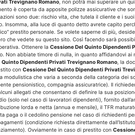
ivati Trevignano Romano
, non potrà mai superare un qui
amento è coperta da apposite polizze assicurative che son
ioni sono due: rischio vita, che tutela il cliente e i suo
oro. Insomma, alla luce di quanto detto avrete capito pe
sico” prestito personale. Se volete saperne di più, des
ro che vedete su questo sito. Così facendo sarà possibi
perativa. Ottenere la
Cessione Del Quinto Dipendenti 
o. Non abbiate timore di nulla, in quanto affidandovi ai n
 Quinto Dipendenti Privati Trevignano Romano
, la d
estito con
Cessione Del Quinto Dipendenti Privati Tr
 modulistica che varia a seconda della categoria dei sog
ente pensionistico, compagnia assicuratrice). Il richied
 alcuni allegati che consentano di definire la sua posizio
pendio (solo nel caso di lavoratori dipendenti), fornito dal
tribuzione lorda e netta (annua e mensile), il TFR maturat
usta paga o il cedolino pensione nel caso di richiedenti pe
gamenti (condizione richiesta direttamente dall’Istituto 
nanziamento). Ovviamente in caso di prestito con
Cessione