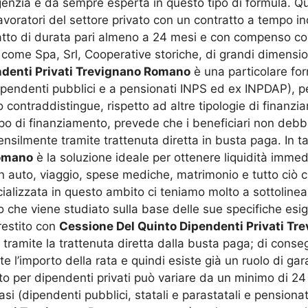
genzia è da sempre esperta in questo tipo di formula. Qu
lavoratori del settore privato con un contratto a tempo 
tto di durata pari almeno a 24 mesi e con compenso conti
 come Spa, Srl, Cooperative storiche, di grandi dimensio
ndenti Privati Trevignano Romano
è una particolare for
dipendenti pubblici e a pensionati INPS ed ex INPDAP), p
o contraddistingue, rispetto ad altre tipologie di finanz
le tipo di finanziamento, prevede che i beneficiari non d
ensilmente tramite trattenuta diretta in busta paga. In ta
Romano
è la soluzione ideale per ottenere liquidità immedi
un auto, viaggio, spese mediche, matrimonio e tutto ciò 
pecializzata in questo ambito ci teniamo molto a sottoline
vo che viene studiato sulla base delle sue specifiche es
restito con
Cessione Del Quinto Dipendenti Privati T
 tramite la trattenuta diretta dalla busta paga; di conse
 l’importo della rata e quindi esiste già un ruolo di gara
to per dipendenti privati può variare da un minimo di 2
casi (dipendenti pubblici, statali e parastatali e pensionat