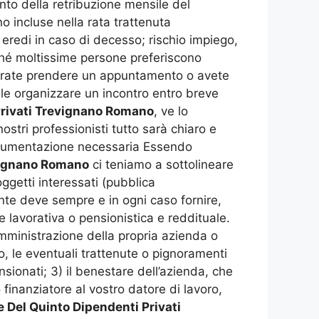
nto della retribuzione mensile del
o incluse nella rata trattenuta
i eredi in caso di decesso; rischio impiego,
rché moltissime persone preferiscono
iderate prendere un appuntamento o avete
le organizzare un incontro entro breve
Privati Trevignano Romano
, ve lo
ostri professionisti tutto sarà chiaro e
ocumentazione necessaria Essendo
evignano Romano
ci teniamo a sottolineare
getti interessati (pubblica
ente deve sempre e in ogni caso fornire,
ne lavorativa o pensionistica e reddituale.
l’amministrazione della propria azienda o
o, le eventuali trattenute o pignoramenti
nsionati; 3) il benestare dell’azienda, che
finanziatore al vostro datore di lavoro,
 Del Quinto Dipendenti Privati