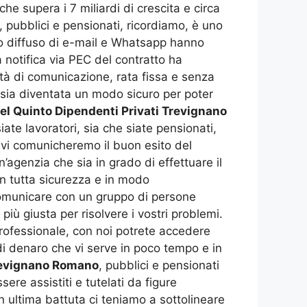
he supera i 7 miliardi di crescita e circa
, pubblici e pensionati, ricordiamo, è uno
’uso diffuso di e-mail e Whatsapp hanno
a notifica via PEC del contratto ha
ità di comunicazione, rata fissa e senza
o sia diventata un modo sicuro per poter
el Quinto Dipendenti Privati Trevignano
te lavoratori, sia che siate pensionati,
 vi comunicheremo il buon esito del
’agenzia che sia in grado di effettuare il
 in tutta sicurezza e in modo
i comunicare con un gruppo di persone
iù giusta per risolvere i vostri problemi.
professionale, con noi potrete accedere
di denaro che vi serve in poco tempo e in
Trevignano Romano
, pubblici e pensionati
ere assistiti e tutelati da figure
ultima battuta ci teniamo a sottolineare