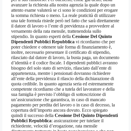
avanzare la richiesta alla nostra agenzia la quale dopo un
attento esame valuterà se ci sono le condizioni per erogare
la somma richiesta o meno. La reale praticità di utilizzare
una tale formula risiede però nel fatto che sarà direttamente
il datore di lavoro o l’ente di previdenza a provvedere al
versamento della rata mensile, trattenendola sullo
stipendio. In quanto esperti della
Cessione Del Quinto
Dipendenti Pubblici Repubblica
vi ricordiamo che per
poter chiedere e ottenere tale forma di finanziamento è,
inoltre, necessario presentare il certificato di stipendio,
rilasciato dal datore di lavoro, la busta paga, un documento
d’identità e il codice fiscale. I dipendenti pubblici avranno
bisogno del solo stato di servizio, rilasciato dall’ente di
appartenenza, mentre i pensionati dovranno richiedere
all’ente della previdenza il rilascio della dichiarazione di
quota cedibile. In quanto agenzia seria ed estremamente
competente ricordiamo che a tutela del lavoratore e della
sua famiglia è previsto l’obbligo di sottoscrizione di
un’assicurazione che garantisca, in caso di mancato
pagamento per perdita del lavoro o in caso di decesso, la
copertura dell’importo ancora dovuto. Ecco spiegato
quindi il successo della
Cessione Del Quinto Dipendenti
Pubblici Repubblica
: assicurazione per tutelare il
richiedente, velocità d’erogazione, rata mensile