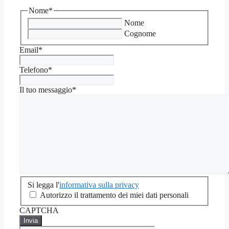
Nome
*
Nome
Cognome
Email
*
Telefono
*
Il tuo messaggio
*
Si
Si legga l'
informativa sulla privacy
legga
Autorizzo il trattamento dei miei dati personali
l'informativa
CAPTCHA
sulla
privacy
*