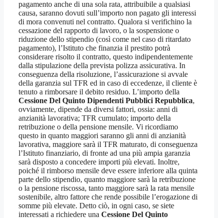
pagamento anche di una sola rata, attribuibile a qualsiasi
causa, saranno dovuti sull’importo non pagato gli interessi
di mora convenuti nel contratto. Qualora si verifichino la
cessazione del rapporto di lavoro, o la sospensione o
riduzione dello stipendio (così come nel caso di ritardato
pagamento), l’Istituto che finanzia il prestito potrà
considerare risolto il contratto, questo indipendentemente
dalla stipulazione della prevista polizza assicurativa. In
conseguenza della risoluzione, l’assicurazione si avvale
della garanzia sul TFR ed in caso di eccedenze, il cliente è
tenuto a rimborsare il debito residuo. L’importo della
Cessione Del Quinto Dipendenti Pubblici Repubblica
,
ovviamente, dipende da diversi fattori, ossia: anni di
anzianità lavorativa; TFR cumulato; importo della
retribuzione o della pensione mensile. Vi ricordiamo
questo in quanto maggiori saranno gli anni di anzianità
lavorativa, maggiore sarà il TFR maturato, di conseguenza
l’Istituto finanziario, di fronte ad una più ampia garanzia
sarà disposto a concedere importi più elevati. Inoltre,
poiché il rimborso mensile deve essere inferiore alla quinta
parte dello stipendio, quanto maggiore sarà la retribuzione
o la pensione riscossa, tanto maggiore sarà la rata mensile
sostenibile, altro fattore che rende possibile l’erogazione di
somme più elevate. Detto ciò, in ogni caso, se siete
interessati a richiedere una
Cessione Del Quinto