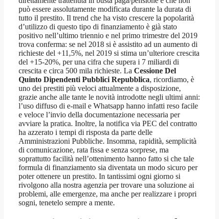
direttamente trattenuta in busta paga/pensione e che non
può essere assolutamente modificata durante la durata di
tutto il prestito. Il trend che ha visto crescere la popolarità
d’utilizzo di questo tipo di finanziamento è già stato
positivo nell’ultimo triennio e nel primo trimestre del 2019
trova conferma: se nel 2018 si è assistito ad un aumento di
richieste del +11,5%, nel 2019 si stima un’ulteriore crescita
del +15-20%, per una cifra che supera i 7 miliardi di
crescita e circa 500 mila richieste. La
Cessione Del
Quinto Dipendenti Pubblici Repubblica
, ricordiamo, è
uno dei prestiti più veloci attualmente a disposizione,
grazie anche alle tante le novità introdotte negli ultimi anni:
l’uso diffuso di e-mail e Whatsapp hanno infatti reso facile
e veloce l’invio della documentazione necessaria per
avviare la pratica. Inoltre, la notifica via PEC del contratto
ha azzerato i tempi di risposta da parte delle
Amministrazioni Pubbliche. Insomma, rapidità, semplicità
di comunicazione, rata fissa e senza sorprese, ma
soprattutto facilità nell’ottenimento hanno fatto si che tale
formula di finanziamento sia diventata un modo sicuro per
poter ottenere un prestito. In tantissimi ogni giorno si
rivolgono alla nostra agenzia per trovare una soluzione ai
problemi, alle emergenze, ma anche per realizzare i propri
sogni, tenetelo sempre a mente.