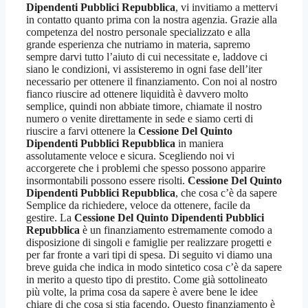
Dipendenti Pubblici Repubblica
, vi invitiamo a mettervi
in contatto quanto prima con la nostra agenzia. Grazie alla
competenza del nostro personale specializzato e alla
grande esperienza che nutriamo in materia, sapremo
sempre darvi tutto l’aiuto di cui necessitate e, laddove ci
siano le condizioni, vi assisteremo in ogni fase dell’iter
necessario per ottenere il finanziamento. Con noi al nostro
fianco riuscire ad ottenere liquidità è davvero molto
semplice, quindi non abbiate timore, chiamate il nostro
numero o venite direttamente in sede e siamo certi di
riuscire a farvi ottenere la
Cessione Del Quinto
Dipendenti Pubblici Repubblica
in maniera
assolutamente veloce e sicura. Scegliendo noi vi
accorgerete che i problemi che spesso possono apparire
insormontabili possono essere risolti.
Cessione Del Quinto
Dipendenti Pubblici Repubblica
, che cosa c’è da sapere
Semplice da richiedere, veloce da ottenere, facile da
gestire. La
Cessione Del Quinto Dipendenti Pubblici
Repubblica
è un finanziamento estremamente comodo a
disposizione di singoli e famiglie per realizzare progetti e
per far fronte a vari tipi di spesa. Di seguito vi diamo una
breve guida che indica in modo sintetico cosa c’è da sapere
in merito a questo tipo di prestito. Come già sottolineato
più volte, la prima cosa da sapere è avere bene le idee
chiare di che cosa si stia facendo. Questo finanziamento è