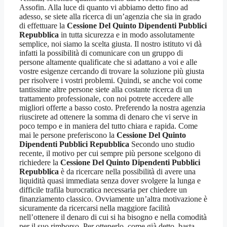
Assofin. Alla luce di quanto vi abbiamo detto fino ad
adesso, se siete alla ricerca di un’agenzia che sia in grado
di effettuare la
Cessione Del Quinto Dipendenti Pubblici
Repubblica
in tutta sicurezza e in modo assolutamente
semplice, noi siamo la scelta giusta. Il nostro istituto vi dà
infatti la possibilità di comunicare con un gruppo di
persone altamente qualificate che si adattano a voi e alle
vostre esigenze cercando di trovare la soluzione più giusta
per risolvere i vostri problemi. Quindi, se anche voi come
tantissime altre persone siete alla costante ricerca di un
trattamento professionale, con noi potrete accedere alle
migliori offerte a basso costo. Preferendo la nostra agenzia
riuscirete ad ottenere la somma di denaro che vi serve in
poco tempo e in maniera del tutto chiara e rapida. Come
mai le persone preferiscono la
Cessione Del Quinto
Dipendenti Pubblici Repubblica
Secondo uno studio
recente, il motivo per cui sempre più persone scelgono di
richiedere la
Cessione Del Quinto Dipendenti Pubblici
Repubblica
è da ricercare nella possibilità di avere una
liquidità quasi immediata senza dover svolgere la lunga e
difficile trafila burocratica necessaria per chiedere un
finanziamento classico. Ovviamente un’altra motivazione è
sicuramente da ricercarsi nella maggiore facilità
nell’ottenere il denaro di cui si ha bisogno e nella comodità
per il suo rimborso. Per ottenerlo, come già detto, basta