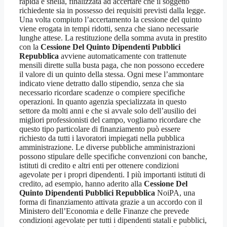
rapida e snella, finalizzata ad accertare che il soggetto
richiedente sia in possesso dei requisiti previsti dalla legge.
Una volta compiuto l’accertamento la cessione del quinto
viene erogata in tempi ridotti, senza che siano necessarie
lunghe attese. La restituzione della somma avuta in prestito
con la
Cessione Del Quinto Dipendenti Pubblici
Repubblica
avviene automaticamente con trattenute
mensili dirette sulla busta paga, che non possono eccedere
il valore di un quinto della stessa. Ogni mese l’ammontare
indicato viene detratto dallo stipendio, senza che sia
necessario ricordare scadenze o compiere specifiche
operazioni. In quanto agenzia specializzata in questo
settore da molti anni e che si avvale solo dell’ausilio dei
migliori professionisti del campo, vogliamo ricordare che
questo tipo particolare di finanziamento può essere
richiesto da tutti i lavoratori impiegati nella pubblica
amministrazione. Le diverse pubbliche amministrazioni
possono stipulare delle specifiche convenzioni con banche,
istituti di credito e altri enti per ottenere condizioni
agevolate per i propri dipendenti. I più importanti istituti di
credito, ad esempio, hanno aderito alla
Cessione Del
Quinto Dipendenti Pubblici Repubblica
NoiPA, una
forma di finanziamento attivata grazie a un accordo con il
Ministero dell’Economia e delle Finanze che prevede
condizioni agevolate per tutti i dipendenti statali e pubblici,