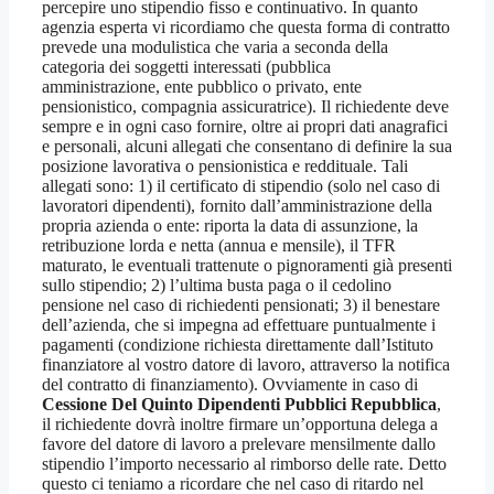
percepire uno stipendio fisso e continuativo. In quanto
agenzia esperta vi ricordiamo che questa forma di contratto
prevede una modulistica che varia a seconda della
categoria dei soggetti interessati (pubblica
amministrazione, ente pubblico o privato, ente
pensionistico, compagnia assicuratrice). Il richiedente deve
sempre e in ogni caso fornire, oltre ai propri dati anagrafici
e personali, alcuni allegati che consentano di definire la sua
posizione lavorativa o pensionistica e reddituale. Tali
allegati sono: 1) il certificato di stipendio (solo nel caso di
lavoratori dipendenti), fornito dall’amministrazione della
propria azienda o ente: riporta la data di assunzione, la
retribuzione lorda e netta (annua e mensile), il TFR
maturato, le eventuali trattenute o pignoramenti già presenti
sullo stipendio; 2) l’ultima busta paga o il cedolino
pensione nel caso di richiedenti pensionati; 3) il benestare
dell’azienda, che si impegna ad effettuare puntualmente i
pagamenti (condizione richiesta direttamente dall’Istituto
finanziatore al vostro datore di lavoro, attraverso la notifica
del contratto di finanziamento). Ovviamente in caso di
Cessione Del Quinto Dipendenti Pubblici Repubblica
,
il richiedente dovrà inoltre firmare un’opportuna delega a
favore del datore di lavoro a prelevare mensilmente dallo
stipendio l’importo necessario al rimborso delle rate. Detto
questo ci teniamo a ricordare che nel caso di ritardo nel