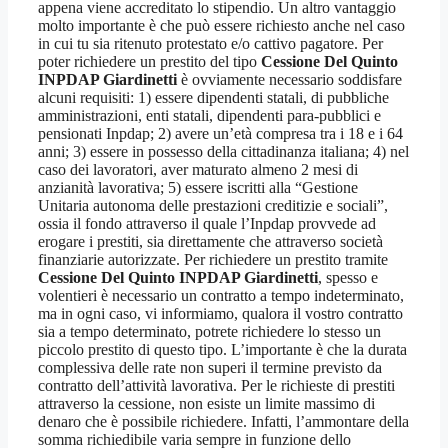
appena viene accreditato lo stipendio. Un altro vantaggio
molto importante è che può essere richiesto anche nel caso
in cui tu sia ritenuto protestato e/o cattivo pagatore. Per
poter richiedere un prestito del tipo
Cessione Del Quinto
INPDAP Giardinetti
è ovviamente necessario soddisfare
alcuni requisiti: 1) essere dipendenti statali, di pubbliche
amministrazioni, enti statali, dipendenti para-pubblici e
pensionati Inpdap; 2) avere un’età compresa tra i 18 e i 64
anni; 3) essere in possesso della cittadinanza italiana; 4) nel
caso dei lavoratori, aver maturato almeno 2 mesi di
anzianità lavorativa; 5) essere iscritti alla “Gestione
Unitaria autonoma delle prestazioni creditizie e sociali”,
ossia il fondo attraverso il quale l’Inpdap provvede ad
erogare i prestiti, sia direttamente che attraverso società
finanziarie autorizzate. Per richiedere un prestito tramite
Cessione Del Quinto INPDAP Giardinetti
, spesso e
volentieri è necessario un contratto a tempo indeterminato,
ma in ogni caso, vi informiamo, qualora il vostro contratto
sia a tempo determinato, potrete richiedere lo stesso un
piccolo prestito di questo tipo. L’importante è che la durata
complessiva delle rate non superi il termine previsto da
contratto dell’attività lavorativa. Per le richieste di prestiti
attraverso la cessione, non esiste un limite massimo di
denaro che è possibile richiedere. Infatti, l’ammontare della
somma richiedibile varia sempre in funzione dello