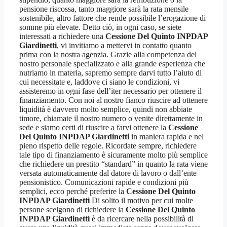
pensione riscossa, tanto maggiore sarà la rata mensile
sostenibile, altro fattore che rende possibile l’erogazione di
somme più elevate. Detto ciò, in ogni caso, se siete
interessati a richiedere una
Cessione Del Quinto INPDAP
Giardinetti
, vi invitiamo a mettervi in contatto quanto
prima con la nostra agenzia. Grazie alla competenza del
nostro personale specializzato e alla grande esperienza che
nutriamo in materia, sapremo sempre darvi tutto l’aiuto di
cui necessitate e, laddove ci siano le condizioni, vi
assisteremo in ogni fase dell’iter necessario per ottenere il
finanziamento. Con noi al nostro fianco riuscire ad ottenere
liquidità è davvero molto semplice, quindi non abbiate
timore, chiamate il nostro numero o venite direttamente in
sede e siamo certi di riuscire a farvi ottenere la
Cessione
Del Quinto INPDAP Giardinetti
in maniera rapida e nel
pieno rispetto delle regole. Ricordate sempre, richiedere
tale tipo di finanziamento è sicuramente molto più semplice
che richiedere un prestito “standard” in quanto la rata viene
versata automaticamente dal datore di lavoro o dall’ente
pensionistico. Comunicazioni rapide e condizioni più
semplici, ecco perché preferire la
Cessione Del Quinto
INPDAP Giardinetti
Di solito il motivo per cui molte
persone scelgono di richiedere la
Cessione Del Quinto
INPDAP Giardinetti
è da ricercare nella possibilità di