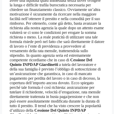
avere una liquidità quasi immediata senza dover svolgere
la lunga e difficile trafila burocratica necessaria per
chiedere un finanziamento classico. Ovviamente un’altra
motivazione è sicuramente da ricercare nella maggiore
facilità nell’ottenere il prestito e nella comodità per il suo
rimborso. Per ottenerlo, come già detto, basta avanzare la
richiesta alla nostra agenzia la quale dopo un attento esame
valuterà se ci sono le condizioni per erogare la somma
richiesta o meno. La reale praticità di utilizzare una tale
formula risiede però nel fatto che sarà direttamente il datore
di lavoro o l’ente di previdenza a provvedere al
versamento della rata mensile, trattenendola sullo
stipendio. In quanto agenzia seria ed estremamente
competente ricordiamo che in caso di
Cessione Del
Quinto INPDAP Giardinetti
a tutela del lavoratore e
della sua famiglia è previsto l’obbligo di sottoscrizione di
un’assicurazione che garantisca, in caso di mancato
pagamento per perdita del lavoro o in caso di decesso, la
copertura dell’importo ancora dovuto. Ecco spiegato
perché tale formula è così richiesta: assicurazione per
tutelare il richiedente, velocità d’erogazione, rata mensile
direttamente trattenuta in busta paga/pensione e che non
può essere assolutamente modificata durante la durata di
tutto il prestito. Il trend che ha visto crescere la popolarità
d’utilizzo della
Cessione Del Quinto INPDAP