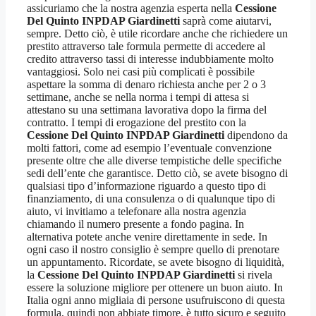
assicuriamo che la nostra agenzia esperta nella
Cessione
Del Quinto INPDAP Giardinetti
saprà come aiutarvi,
sempre. Detto ciò, è utile ricordare anche che richiedere un
prestito attraverso tale formula permette di accedere al
credito attraverso tassi di interesse indubbiamente molto
vantaggiosi. Solo nei casi più complicati è possibile
aspettare la somma di denaro richiesta anche per 2 o 3
settimane, anche se nella norma i tempi di attesa si
attestano su una settimana lavorativa dopo la firma del
contratto. I tempi di erogazione del prestito con la
Cessione Del Quinto INPDAP Giardinetti
dipendono da
molti fattori, come ad esempio l’eventuale convenzione
presente oltre che alle diverse tempistiche delle specifiche
sedi dell’ente che garantisce. Detto ciò, se avete bisogno di
qualsiasi tipo d’informazione riguardo a questo tipo di
finanziamento, di una consulenza o di qualunque tipo di
aiuto, vi invitiamo a telefonare alla nostra agenzia
chiamando il numero presente a fondo pagina. In
alternativa potete anche venire direttamente in sede. In
ogni caso il nostro consiglio è sempre quello di prenotare
un appuntamento. Ricordate, se avete bisogno di liquidità,
la
Cessione Del Quinto INPDAP Giardinetti
si rivela
essere la soluzione migliore per ottenere un buon aiuto. In
Italia ogni anno migliaia di persone usufruiscono di questa
formula, quindi non abbiate timore, è tutto sicuro e seguito