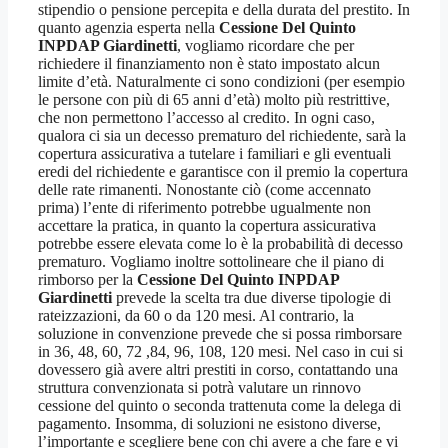
stipendio o pensione percepita e della durata del prestito. In
quanto agenzia esperta nella
Cessione Del Quinto
INPDAP Giardinetti
, vogliamo ricordare che per
richiedere il finanziamento non è stato impostato alcun
limite d’età. Naturalmente ci sono condizioni (per esempio
le persone con più di 65 anni d’età) molto più restrittive,
che non permettono l’accesso al credito. In ogni caso,
qualora ci sia un decesso prematuro del richiedente, sarà la
copertura assicurativa a tutelare i familiari e gli eventuali
eredi del richiedente e garantisce con il premio la copertura
delle rate rimanenti. Nonostante ciò (come accennato
prima) l’ente di riferimento potrebbe ugualmente non
accettare la pratica, in quanto la copertura assicurativa
potrebbe essere elevata come lo è la probabilità di decesso
prematuro. Vogliamo inoltre sottolineare che il piano di
rimborso per la
Cessione Del Quinto INPDAP
Giardinetti
prevede la scelta tra due diverse tipologie di
rateizzazioni, da 60 o da 120 mesi. Al contrario, la
soluzione in convenzione prevede che si possa rimborsare
in 36, 48, 60, 72 ,84, 96, 108, 120 mesi. Nel caso in cui si
dovessero già avere altri prestiti in corso, contattando una
struttura convenzionata si potrà valutare un rinnovo
cessione del quinto o seconda trattenuta come la delega di
pagamento. Insomma, di soluzioni ne esistono diverse,
l’importante e scegliere bene con chi avere a che fare e vi