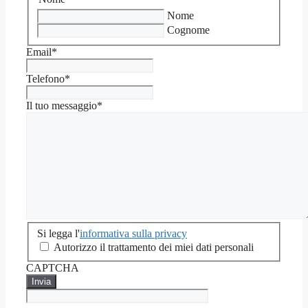
Nome
Cognome
Email
*
Telefono
*
Il tuo messaggio
*
Si
Si legga l'
informativa sulla privacy
legga
Autorizzo il trattamento dei miei dati personali
l'informativa
CAPTCHA
sulla
privacy
*