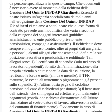
da persone specializzate in questo campo. Che documenti
è necessario avere al momento della richiesta della
Cessione Del Quinto INPDAP Giardinetti
Essendo il
nostro istituto un’agenzia specializzata da molti anni
nell’erogazione della
Cessione Del Quinto INPDAP
Giardinetti
ci teniamo a sottolineare che questa forma di
contratto prevede una modulistica che varia a seconda
della categoria dei soggetti interessati (pubblica
amministrazione, ente pubblico o privato, ente
pensionistico, compagnia assicuratrice). Il richiedente deve
sempre e in ogni caso fornire, oltre ai propri dati anagrafici
e personali, alcuni allegati che consentano di definire la sua
posizione lavorativa o pensionistica e reddituale. Tali
allegati sono: 1) il certificato di stipendio (solo nel caso di
lavoratori dipendenti), fornito dall’amministrazione della
propria azienda o ente: riporta la data di assunzione, la
retribuzione lorda e netta (annua e mensile), il TFR
maturato, le eventuali trattenute o pignoramenti già presenti
sullo stipendio; 2) l’ultima busta paga o il cedolino
pensione nel caso di richiedenti pensionati; 3) il benestare
dell’azienda, che si impegna ad effettuare puntualmente i
pagamenti (condizione richiesta direttamente dall’Istituto
finanziatore al vostro datore di lavoro, attraverso la notifica
del contratto di finanziamento). Ovviamente in caso di
Cessione Del Quinto INPDAP Giardinetti
, il richiedente