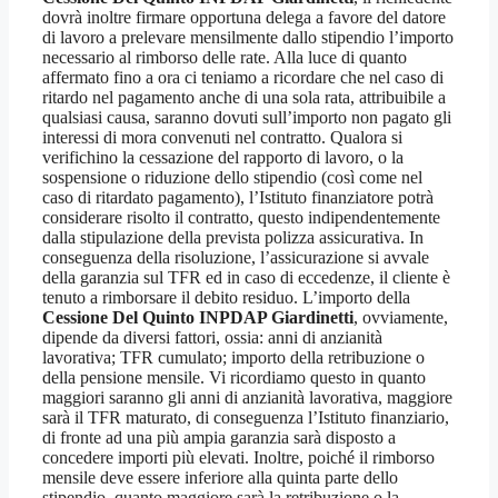
dovrà inoltre firmare opportuna delega a favore del datore
di lavoro a prelevare mensilmente dallo stipendio l’importo
necessario al rimborso delle rate. Alla luce di quanto
affermato fino a ora ci teniamo a ricordare che nel caso di
ritardo nel pagamento anche di una sola rata, attribuibile a
qualsiasi causa, saranno dovuti sull’importo non pagato gli
interessi di mora convenuti nel contratto. Qualora si
verifichino la cessazione del rapporto di lavoro, o la
sospensione o riduzione dello stipendio (così come nel
caso di ritardato pagamento), l’Istituto finanziatore potrà
considerare risolto il contratto, questo indipendentemente
dalla stipulazione della prevista polizza assicurativa. In
conseguenza della risoluzione, l’assicurazione si avvale
della garanzia sul TFR ed in caso di eccedenze, il cliente è
tenuto a rimborsare il debito residuo. L’importo della
Cessione Del Quinto INPDAP Giardinetti
, ovviamente,
dipende da diversi fattori, ossia: anni di anzianità
lavorativa; TFR cumulato; importo della retribuzione o
della pensione mensile. Vi ricordiamo questo in quanto
maggiori saranno gli anni di anzianità lavorativa, maggiore
sarà il TFR maturato, di conseguenza l’Istituto finanziario,
di fronte ad una più ampia garanzia sarà disposto a
concedere importi più elevati. Inoltre, poiché il rimborso
mensile deve essere inferiore alla quinta parte dello
stipendio, quanto maggiore sarà la retribuzione o la