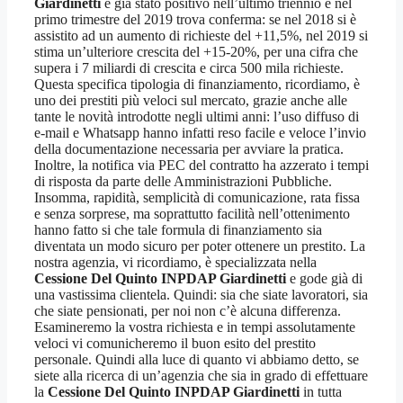
Giardinetti
è già stato positivo nell’ultimo triennio e nel
primo trimestre del 2019 trova conferma: se nel 2018 si è
assistito ad un aumento di richieste del +11,5%, nel 2019 si
stima un’ulteriore crescita del +15-20%, per una cifra che
supera i 7 miliardi di crescita e circa 500 mila richieste.
Questa specifica tipologia di finanziamento, ricordiamo, è
uno dei prestiti più veloci sul mercato, grazie anche alle
tante le novità introdotte negli ultimi anni: l’uso diffuso di
e-mail e Whatsapp hanno infatti reso facile e veloce l’invio
della documentazione necessaria per avviare la pratica.
Inoltre, la notifica via PEC del contratto ha azzerato i tempi
di risposta da parte delle Amministrazioni Pubbliche.
Insomma, rapidità, semplicità di comunicazione, rata fissa
e senza sorprese, ma soprattutto facilità nell’ottenimento
hanno fatto si che tale formula di finanziamento sia
diventata un modo sicuro per poter ottenere un prestito. La
nostra agenzia, vi ricordiamo, è specializzata nella
Cessione Del Quinto INPDAP Giardinetti
e gode già di
una vastissima clientela. Quindi: sia che siate lavoratori, sia
che siate pensionati, per noi non c’è alcuna differenza.
Esamineremo la vostra richiesta e in tempi assolutamente
veloci vi comunicheremo il buon esito del prestito
personale. Quindi alla luce di quanto vi abbiamo detto, se
siete alla ricerca di un’agenzia che sia in grado di effettuare
la
Cessione Del Quinto INPDAP Giardinetti
in tutta