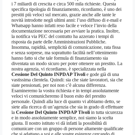
i 7 miliardi di crescita e circa 500 mila richieste. Questa
specifica tipologia di finanziamento, ricordiamo, è uno dei
prestiti più veloci sul mercato, grazie anche alle tante le
novità introdotte negli ultimi anni: l’uso diffuso di e-mail e
Whatsapp hanno infatti reso facile e veloce l’invio della
documentazione necessaria per avviare la pratica. Inoltre,
la notifica via PEC del contratto ha azzerato i tempi di
risposta da parte delle Amministrazioni Pubbliche.
Insomma, rapidità, semplicità di comunicazione, rata fissa
e senza sorprese, ma soprattutto facilità nell’ottenimento
hanno fatto si che tale formula di finanziamento sia
diventata un modo sicuro per poter ottenere un prestito. La
nostra agenzia, vi ricordiamo, è specializzata nella
Cessione Del Quinto INPDAP Tivoli
e gode già di una
vastissima clientela. Quindi: sia che siate lavoratori, sia che
siate pensionati, per noi non c’è alcuna differenza.
Esamineremo la vostra richiesta e in tempi assolutamente
veloci vi comunicheremo il buon esito del prestito
personale. Quindi alla luce di quanto vi abbiamo detto, se
siete alla ricerca di un’agenzia che sia in grado di effettuare
la
Cessione Del Quinto INPDAP Tivoli
in tutta sicurezza
e in modo assolutamente semplice, noi siamo la scelta
giusta. Il nostro istituto vi dà infatti la possibilità di
comunicare con un gruppo di persone altamente qualificate
che si adattano a voi e alle vostre esigenze cercando di