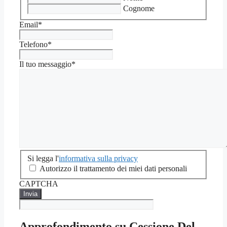
Cognome
Email
*
Telefono
*
Il tuo messaggio
*
Si
Si legga l'
informativa sulla privacy
legga
Autorizzo il trattamento dei miei dati personali
l'informativa
CAPTCHA
sulla
privacy
*
Approfondimento su
Cessione Del