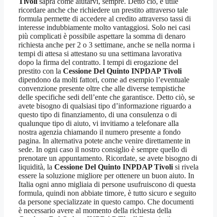
Tivoli
saprà come aiutarvi, sempre. Detto ciò, è utile
ricordare anche che richiedere un prestito attraverso tale
formula permette di accedere al credito attraverso tassi di
interesse indubbiamente molto vantaggiosi. Solo nei casi
più complicati è possibile aspettare la somma di denaro
richiesta anche per 2 o 3 settimane, anche se nella norma i
tempi di attesa si attestano su una settimana lavorativa
dopo la firma del contratto. I tempi di erogazione del
prestito con la
Cessione Del Quinto INPDAP Tivoli
dipendono da molti fattori, come ad esempio l’eventuale
convenzione presente oltre che alle diverse tempistiche
delle specifiche sedi dell’ente che garantisce. Detto ciò, se
avete bisogno di qualsiasi tipo d’informazione riguardo a
questo tipo di finanziamento, di una consulenza o di
qualunque tipo di aiuto, vi invitiamo a telefonare alla
nostra agenzia chiamando il numero presente a fondo
pagina. In alternativa potete anche venire direttamente in
sede. In ogni caso il nostro consiglio è sempre quello di
prenotare un appuntamento. Ricordate, se avete bisogno di
liquidità, la
Cessione Del Quinto INPDAP Tivoli
si rivela
essere la soluzione migliore per ottenere un buon aiuto. In
Italia ogni anno migliaia di persone usufruiscono di questa
formula, quindi non abbiate timore, è tutto sicuro e seguito
da persone specializzate in questo campo. Che documenti
è necessario avere al momento della richiesta della