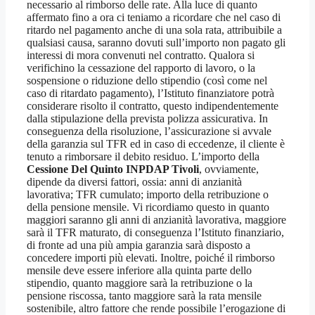
necessario al rimborso delle rate. Alla luce di quanto
affermato fino a ora ci teniamo a ricordare che nel caso di
ritardo nel pagamento anche di una sola rata, attribuibile a
qualsiasi causa, saranno dovuti sull’importo non pagato gli
interessi di mora convenuti nel contratto. Qualora si
verifichino la cessazione del rapporto di lavoro, o la
sospensione o riduzione dello stipendio (così come nel
caso di ritardato pagamento), l’Istituto finanziatore potrà
considerare risolto il contratto, questo indipendentemente
dalla stipulazione della prevista polizza assicurativa. In
conseguenza della risoluzione, l’assicurazione si avvale
della garanzia sul TFR ed in caso di eccedenze, il cliente è
tenuto a rimborsare il debito residuo. L’importo della
Cessione Del Quinto INPDAP Tivoli
, ovviamente,
dipende da diversi fattori, ossia: anni di anzianità
lavorativa; TFR cumulato; importo della retribuzione o
della pensione mensile. Vi ricordiamo questo in quanto
maggiori saranno gli anni di anzianità lavorativa, maggiore
sarà il TFR maturato, di conseguenza l’Istituto finanziario,
di fronte ad una più ampia garanzia sarà disposto a
concedere importi più elevati. Inoltre, poiché il rimborso
mensile deve essere inferiore alla quinta parte dello
stipendio, quanto maggiore sarà la retribuzione o la
pensione riscossa, tanto maggiore sarà la rata mensile
sostenibile, altro fattore che rende possibile l’erogazione di