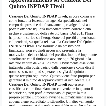
Quinto INPDAP Tivoli
Cessione Del Quinto INPDAP Tivoli
, in cosa consiste e
come funziona Essendo un’agenzia specializzata nel
campo dei prestiti e dei finanziamenti, rivolgendovi a noi
potrete ottenere liquidità immediata senza correre alcun
rischio e usufruendo delle rate più basse. Dal 2011 l’Inps
ha preso in carico sia l’erogazione dei prestiti ai pensionati
e dipendenti, sia quella relativa alla
Cessione Del Quinto
INPDAP Tivoli
. Tale formula è un prestito non
finalizzato, non è quindi necessario presentare la
motivazione della richiesta del prestito. Inoltre è importante
sottolineare che il rimborso avviene ogni 30 giorni, e la
rata può variare da 24 a 120 mesi. Ovviamente essa viene
trattenuta dalla busta paga o dalla pensione e come dice il
nome stesso, non può superare la soglia del quinto di
quanto recepito ogni mese. Questo viene fatto proprio per
garantire il minimo di sopravvivenza al richiedente. La
Cessione Del Quinto INPDAP Tivoli
può essere
classificata come finanziamento conveniente in quanto il
beneficiario, non potrà dimenticarsi di pagare la rata
proprio perché il processo avviene automaticamente non
appena viene accreditato lo stipendio. Un altro vantaggio
molto importante è che può essere richiesto anche nel caso