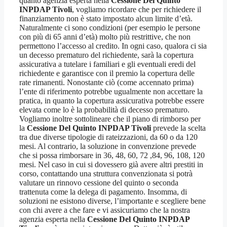
quanto agenzia esperta nella
Cessione Del Quinto
INPDAP Tivoli
, vogliamo ricordare che per richiedere il
finanziamento non è stato impostato alcun limite d’età.
Naturalmente ci sono condizioni (per esempio le persone
con più di 65 anni d’età) molto più restrittive, che non
permettono l’accesso al credito. In ogni caso, qualora ci sia
un decesso prematuro del richiedente, sarà la copertura
assicurativa a tutelare i familiari e gli eventuali eredi del
richiedente e garantisce con il premio la copertura delle
rate rimanenti. Nonostante ciò (come accennato prima)
l’ente di riferimento potrebbe ugualmente non accettare la
pratica, in quanto la copertura assicurativa potrebbe essere
elevata come lo è la probabilità di decesso prematuro.
Vogliamo inoltre sottolineare che il piano di rimborso per
la
Cessione Del Quinto INPDAP Tivoli
prevede la scelta
tra due diverse tipologie di rateizzazioni, da 60 o da 120
mesi. Al contrario, la soluzione in convenzione prevede
che si possa rimborsare in 36, 48, 60, 72 ,84, 96, 108, 120
mesi. Nel caso in cui si dovessero già avere altri prestiti in
corso, contattando una struttura convenzionata si potrà
valutare un rinnovo cessione del quinto o seconda
trattenuta come la delega di pagamento. Insomma, di
soluzioni ne esistono diverse, l’importante e scegliere bene
con chi avere a che fare e vi assicuriamo che la nostra
agenzia esperta nella
Cessione Del Quinto INPDAP