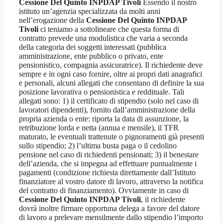
Cessione Del Quinto INPDAP Tivoli
Essendo il nostro
istituto un’agenzia specializzata da molti anni
nell’erogazione della
Cessione Del Quinto INPDAP
Tivoli
ci teniamo a sottolineare che questa forma di
contratto prevede una modulistica che varia a seconda
della categoria dei soggetti interessati (pubblica
amministrazione, ente pubblico o privato, ente
pensionistico, compagnia assicuratrice). Il richiedente deve
sempre e in ogni caso fornire, oltre ai propri dati anagrafici
e personali, alcuni allegati che consentano di definire la sua
posizione lavorativa o pensionistica e reddituale. Tali
allegati sono: 1) il certificato di stipendio (solo nel caso di
lavoratori dipendenti), fornito dall’amministrazione della
propria azienda o ente: riporta la data di assunzione, la
retribuzione lorda e netta (annua e mensile), il TFR
maturato, le eventuali trattenute o pignoramenti già presenti
sullo stipendio; 2) l’ultima busta paga o il cedolino
pensione nel caso di richiedenti pensionati; 3) il benestare
dell’azienda, che si impegna ad effettuare puntualmente i
pagamenti (condizione richiesta direttamente dall’Istituto
finanziatore al vostro datore di lavoro, attraverso la notifica
del contratto di finanziamento). Ovviamente in caso di
Cessione Del Quinto INPDAP Tivoli
, il richiedente
dovrà inoltre firmare opportuna delega a favore del datore
di lavoro a prelevare mensilmente dallo stipendio l’importo