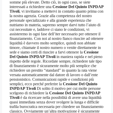
somme più elevate. Detto ciò, in ogni caso, se siete
interessati a richiedere una
Cessione Del Quinto INPDAP
Tivoli
, vi invitiamo a mettervi in contatto quanto prima con
la nostra agenzia. Grazie alla competenza del nostro
personale specializzato e alla grande esperienza che
nutriamo in materia, sapremo sempre darvi tutto l’aiuto di
cui necessitate e, laddove ci siano le condizioni, vi
assisteremo in ogni fase dell’iter necessario per ottenere il
finanziamento. Con noi al nostro fianco riuscire ad ottenere
liquidità è davvero molto semplice, quindi non abbiate
timore, chiamate il nostro numero o venite direttamente in
sede e siamo certi di riuscire a farvi ottenere la
Cessione
Del Quinto INPDAP Tivoli
in maniera rapida e nel pieno
rispetto delle regole. Ricordate sempre, richiedere tale tipo
di finanziamento è sicuramente molto più semplice che
richiedere un prestito “standard” in quanto la rata viene
versata automaticamente dal datore di lavoro o dall’ente
pensionistico. Comunicazioni rapide e condizioni più
semplici, ecco perché preferire la
Cessione Del Quinto
INPDAP Tivoli
Di solito il motivo per cui molte persone
scelgono di richiedere la
Cessione Del Quinto INPDAP
Tivoli
è da ricercare nella possibilità di avere una liquidità
quasi immediata senza dover svolgere la lunga e difficile
trafila burocratica necessaria per chiedere un finanziamento
classico. Ovviamente un’altra motivazione è sicuramente