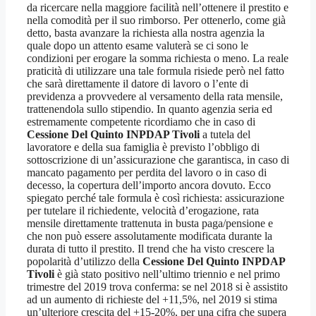
da ricercare nella maggiore facilità nell’ottenere il prestito e
nella comodità per il suo rimborso. Per ottenerlo, come già
detto, basta avanzare la richiesta alla nostra agenzia la
quale dopo un attento esame valuterà se ci sono le
condizioni per erogare la somma richiesta o meno. La reale
praticità di utilizzare una tale formula risiede però nel fatto
che sarà direttamente il datore di lavoro o l’ente di
previdenza a provvedere al versamento della rata mensile,
trattenendola sullo stipendio. In quanto agenzia seria ed
estremamente competente ricordiamo che in caso di
Cessione Del Quinto INPDAP Tivoli
a tutela del
lavoratore e della sua famiglia è previsto l’obbligo di
sottoscrizione di un’assicurazione che garantisca, in caso di
mancato pagamento per perdita del lavoro o in caso di
decesso, la copertura dell’importo ancora dovuto. Ecco
spiegato perché tale formula è così richiesta: assicurazione
per tutelare il richiedente, velocità d’erogazione, rata
mensile direttamente trattenuta in busta paga/pensione e
che non può essere assolutamente modificata durante la
durata di tutto il prestito. Il trend che ha visto crescere la
popolarità d’utilizzo della
Cessione Del Quinto INPDAP
Tivoli
è già stato positivo nell’ultimo triennio e nel primo
trimestre del 2019 trova conferma: se nel 2018 si è assistito
ad un aumento di richieste del +11,5%, nel 2019 si stima
un’ulteriore crescita del +15-20%, per una cifra che supera