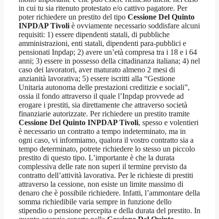
in cui tu sia ritenuto protestato e/o cattivo pagatore. Per
poter richiedere un prestito del tipo
Cessione Del Quinto
INPDAP Tivoli
è ovviamente necessario soddisfare alcuni
requisiti: 1) essere dipendenti statali, di pubbliche
amministrazioni, enti statali, dipendenti para-pubblici e
pensionati Inpdap; 2) avere un’età compresa tra i 18 e i 64
anni; 3) essere in possesso della cittadinanza italiana; 4) nel
caso dei lavoratori, aver maturato almeno 2 mesi di
anzianità lavorativa; 5) essere iscritti alla “Gestione
Unitaria autonoma delle prestazioni creditizie e sociali”,
ossia il fondo attraverso il quale l’Inpdap provvede ad
erogare i prestiti, sia direttamente che attraverso società
finanziarie autorizzate. Per richiedere un prestito tramite
Cessione Del Quinto INPDAP Tivoli
, spesso e volentieri
è necessario un contratto a tempo indeterminato, ma in
ogni caso, vi informiamo, qualora il vostro contratto sia a
tempo determinato, potrete richiedere lo stesso un piccolo
prestito di questo tipo. L’importante è che la durata
complessiva delle rate non superi il termine previsto da
contratto dell’attività lavorativa. Per le richieste di prestiti
attraverso la cessione, non esiste un limite massimo di
denaro che è possibile richiedere. Infatti, l’ammontare della
somma richiedibile varia sempre in funzione dello
stipendio o pensione percepita e della durata del prestito. In