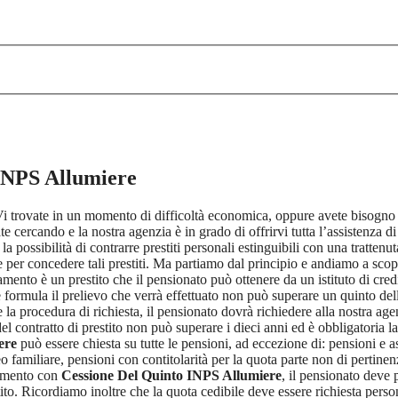
INPS Allumiere
 Vi trovate in un momento di difficoltà economica, oppure avete bisogno 
te cercando e la nostra agenzia è in grado di offrirvi tutta l’assistenza d
a possibilità di contrarre prestiti personali estinguibili con una trattenut
rie per concedere tali prestiti. Ma partiamo dal principio e andiamo a sco
amento è un prestito che il pensionato può ottenere da un istituto di cre
formula il prelievo che verrà effettuato non può superare un quinto dell
e la procedura di richiesta, il pensionato dovrà richiedere alla nostra ag
el contratto di prestito non può superare i dieci anni ed è obbligatoria la
ere
può essere chiesta su tutte le pensioni, ad eccezione di: pensioni e ass
eo familiare, pensioni con contitolarità per la quota parte non di pertinen
iamento con
Cessione Del Quinto INPS Allumiere
, il pensionato deve 
ito. Ricordiamo inoltre che la quota cedibile deve essere richiesta per