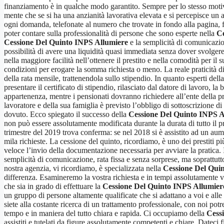
finanziamento è in qualche modo garantito. Sempre per lo stesso moti
mente che se si ha una anzianità lavorativa elevata e si percepisce un 
ogni domanda, telefonate al numero che trovate in fondo alla pagina, f
poter contare sulla professionalità di persone che sono esperte nella
Ce
Cessione Del Quinto INPS Allumiere
e la semplicità di comunicazi
possibilità di avere una liquidità quasi immediata senza dover svolger
nella maggiore facilità nell’ottenere il prestito e nella comodità per il
condizioni per erogare la somma richiesta o meno. La reale praticità di
della rata mensile, trattenendola sullo stipendio. In quanto esperti dell
presentare il certificato di stipendio, rilasciato dal datore di lavoro, l
appartenenza, mentre i pensionati dovranno richiedere all’ente della p
lavoratore e della sua famiglia è previsto l’obbligo di sottoscrizione 
dovuto. Ecco spiegato il successo della
Cessione Del Quinto INPS A
non può essere assolutamente modificata durante la durata di tutto il pre
trimestre del 2019 trova conferma: se nel 2018 si è assistito ad un aume
mila richieste. La cessione del quinto, ricordiamo, è uno dei prestiti pi
veloce l’invio della documentazione necessaria per avviare la pratica. 
semplicità di comunicazione, rata fissa e senza sorprese, ma soprattutt
nostra agenzia, vi ricordiamo, è specializzata nella
Cessione Del Qui
differenza. Esamineremo la vostra richiesta e in tempi assolutamente ve
che sia in grado di effettuare la
Cessione Del Quinto INPS Allumier
un gruppo di persone altamente qualificate che si adattano a voi e alle
siete alla costante ricerca di un trattamento professionale, con noi pot
tempo e in maniera del tutto chiara e rapida. Ci occupiamo della
Cess
assistiti e tutelati da figure assolutamente competenti e chiare. Dateci 