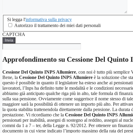
Si
Si legga l'
informativa sulla privacy
legga
Autorizzo il trattamento dei miei dati personali
l'informativa
CAPTCHA
sulla
privacy
*
Approfondimento su
Cessione Del Quinto 
Cessione Del Quinto INPS Allumiere
, con noi è tutto più semplice
Bene, la
Cessione Del Quinto INPS Allumiere
è la soluzione che sta
questo è possibile in quanto il legislatore ha esteso anche ai pensionati l
lavoratori, l’Inps ha definito tutte le modalità e le condizioni necessa
abbiamo già anticipato qualche riga più in alto, tale formula di finanzi
sulla sua pensione. Ovviamente come suggerisce il nome stesso di tale 
maggiore sarà la possibilità di ottenere un importo più alto. Per attivar
la quota stabilita trattenendola direttamente dalla pensione. La durata d
prestazione. Vi ricordiamo che la
Cessione Del Quinto INPS Allumi
pensionati per inabilità, assegni di sostegno al reddito, assegni al nucl
commi da 1 a 7 – ter, della Legge n. 92/2012. Per ottenere un finanz
documento in cui viene indicato l’importo massimo della rata del prest