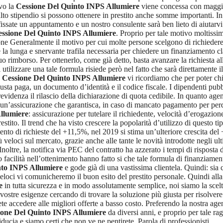
vo la
Cessione Del Quinto INPS Allumiere
viene concessa con maggior
alto stipendio si possono ottenere in prestito anche somme importanti. In
issate un appuntamento e un nostro consulente sarà ben lieto di aiutarvi.
ssione Del Quinto INPS Allumiere
. Proprio per tale motivo moltissim
one Generalmente il motivo per cui molte persone scelgono di richieder
e la lunga e snervante trafila necessaria per chiedere un finanziamento 
 suo rimborso. Per ottenerlo, come già detto, basta avanzare la richiesta 
 utilizzare una tale formula risiede però nel fatto che sarà direttamente 
a
Cessione Del Quinto INPS Allumiere
vi ricordiamo che per poter chi
a busta paga, un documento d’identità e il codice fiscale. I dipendenti pubb
revidenza il rilascio della dichiarazione di quota cedibile. In quanto ag
di un’assicurazione che garantisca, in caso di mancato pagamento per perd
llumiere
: assicurazione per tutelare il richiedente, velocità d’erogazio
stito. Il trend che ha visto crescere la popolarità d’utilizzo di questo ti
nto di richieste del +11,5%, nel 2019 si stima un’ulteriore crescita del 
ù veloci sul mercato, grazie anche alle tante le novità introdotte negli ul
Inoltre, la notifica via PEC del contratto ha azzerato i tempi di rispost
o facilità nell’ottenimento hanno fatto si che tale formula di finanziamen
nto INPS Allumiere
e gode già di una vastissima clientela. Quindi: sia c
loci vi comunicheremo il buon esito del prestito personale. Quindi alla 
e
in tutta sicurezza e in modo assolutamente semplice, noi siamo la scelta g
 vostre esigenze cercando di trovare la soluzione più giusta per risolver
rete accedere alle migliori offerte a basso costo. Preferendo la nostra ag
ione Del Quinto INPS Allumiere
da diversi anni, e proprio per tale ra
fiducia e siamo certi che non ve ne pentirete. Parola di professionisti.