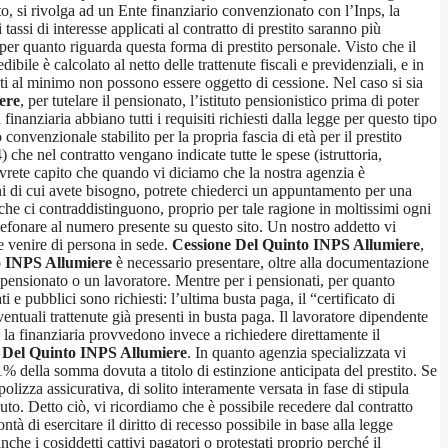
tto, si rivolga ad un Ente finanziario convenzionato con l’Inps, la
assi di interesse applicati al contratto di prestito saranno più
per quanto riguarda questa forma di prestito personale. Visto che il
ile è calcolato al netto delle trattenute fiscali e previdenziali, e in
ti al minimo non possono essere oggetto di cessione. Nel caso si sia
ere
, per tutelare il pensionato, l’istituto pensionistico prima di poter
inanziaria abbiano tutti i requisiti richiesti dalla legge per questo tipo
 convenzionale stabilito per la propria fascia di età per il prestito
che nel contratto vengano indicate tutte le spese (istruttoria,
avrete capito che quando vi diciamo che la nostra agenzia è
oni di cui avete bisogno, potrete chiederci un appuntamento per una
che ci contraddistinguono, proprio per tale ragione in moltissimi ogni
telefonare al numero presente su questo sito. Un nostro addetto vi
te venire di persona in sede.
Cessione Del Quinto INPS Allumiere
,
o INPS Allumiere
è necessario presentare, oltre alla documentazione
n pensionato o un lavoratore. Mentre per i pensionati, per quanto
ti e pubblici sono richiesti: l’ultima busta paga, il “certificato di
entuali trattenute già presenti in busta paga. Il lavoratore dipendente
o la finanziaria provvedono invece a richiedere direttamente il
 Del Quinto INPS Allumiere
. In quanto agenzia specializzata vi
% della somma dovuta a titolo di estinzione anticipata del prestito. Se
lizza assicurativa, di solito interamente versata in fase di stipula
to. Detto ciò, vi ricordiamo che è possibile recedere dal contratto
à di esercitare il diritto di recesso possibile in base alla legge
he i cosiddetti cattivi pagatori o protestati proprio perché il