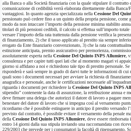
alla Banca o alla Società finanziaria con la quale stipulare il contratto
comunicazione di cedibilità verrà elaborata direttamente dalla Banca/Fina
vantaggiosi. In quanto agenzia specializzata nella
Cessione Del Quin
pensionato può cedere fino a un quinto della propria pensione, come già 
modo da non intaccare l’importo della pensione minima stabilito annual
titolari di più pensioni cedibili, il calcolo si effettua sull’importo total
versare l’importo della rata trattenuta dalla pensione verifica la presenz
di finanziamento, 2) che il tasso applicato al prestito sia sempre inferior
erogato da Ente finanziario convenzionato, 3) che la rata contrattualme
estinzione anticipata, premio assicurativo per premorienza, commission
assolutamente esperta nella
Cessione Del Quinto INPS Allumiere
, 
consulenza e per capire tutti quei lati che al momento magari vi appai
giorno si affidano a noi e richiedono tale tipo di prestito personale. S
risponderà e sarà sempre in grado di darvi tutte le informazioni di cui n
quali sono i documenti necessari per avviare la richiesta di finanziame
anagrafica e personale, anche le certificazioni necessarie all’inquadra
riguarda i documenti per richiedere la
Cessione Del Quinto INPS Al
stipendio” contenente la data di assunzione, la retribuzione annua e men
deve firmare una delega che autorizzi il datore di lavoro a pagare mensi
benestare del datore di lavoro che si impegna così al versamento puntual
ricordiamo che è possibile estinguere in anticipo il prestito versando 
previsto dal contratto, è possibile evitare il versamento della penale m
della
Cessione Del Quinto INPS Allumiere
, deve essere rimborsata 
entro 14 giorni dalla sua stipula inviando una raccomandata con ricevuta 
229/2003 che prevede per i consumatori la facoltà di ripensamento. Sott