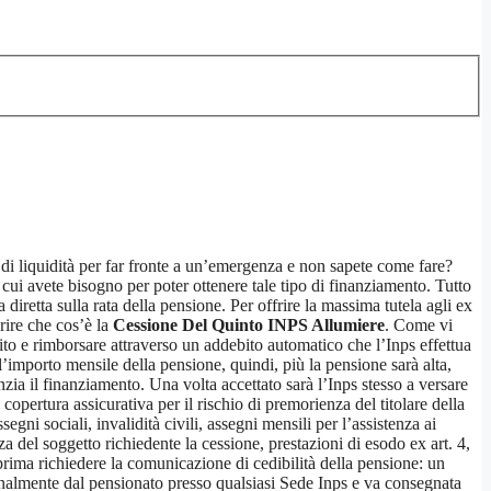
di liquidità per far fronte a un’emergenza e non sapete come fare?
i cui avete bisogno per poter ottenere tale tipo di finanziamento. Tutto
a diretta sulla rata della pensione. Per offrire la massima tutela agli ex
prire che cos’è la
Cessione Del Quinto INPS Allumiere
. Come vi
dito e rimborsare attraverso un addebito automatico che l’Inps effettua
’importo mensile della pensione, quindi, più la pensione sarà alta,
enzia il finanziamento. Una volta accettato sarà l’Inps stesso a versare
 copertura assicurativa per il rischio di premorienza del titolare della
egni sociali, invalidità civili, assegni mensili per l’assistenza ai
za del soggetto richiedente la cessione, prestazioni di esodo ex art. 4,
prima richiedere la comunicazione di cedibilità della pensione: un
sonalmente dal pensionato presso qualsiasi Sede Inps e va consegnata