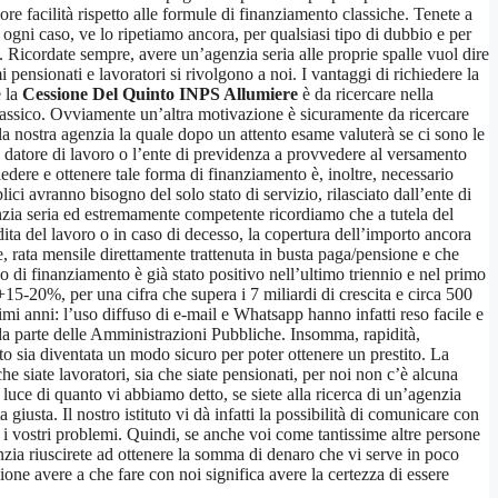
e facilità rispetto alle formule di finanziamento classiche. Tenete a
 ogni caso, ve lo ripetiamo ancora, per qualsiasi tipo di dubbio e per
 Ricordate sempre, avere un’agenzia seria alle proprie spalle vuol dire
i pensionati e lavoratori si rivolgono a noi. I vantaggi di richiedere la
e la
Cessione Del Quinto INPS Allumiere
è da ricercare nella
classico. Ovviamente un’altra motivazione è sicuramente da ricercare
alla nostra agenzia la quale dopo un attento esame valuterà se ci sono le
il datore di lavoro o l’ente di previdenza a provvedere al versamento
edere e ottenere tale forma di finanziamento è, inoltre, necessario
lici avranno bisogno del solo stato di servizio, rilasciato dall’ente di
enzia seria ed estremamente competente ricordiamo che a tutela del
ita del lavoro o in caso di decesso, la copertura dell’importo ancora
ne, rata mensile direttamente trattenuta in busta paga/pensione e che
po di finanziamento è già stato positivo nell’ultimo triennio e nel primo
+15-20%, per una cifra che supera i 7 miliardi di crescita e circa 500
timi anni: l’uso diffuso di e-mail e Whatsapp hanno infatti reso facile e
a da parte delle Amministrazioni Pubbliche. Insomma, rapidità,
to sia diventata un modo sicuro per poter ottenere un prestito. La
he siate lavoratori, sia che siate pensionati, per noi non c’è alcuna
luce di quanto vi abbiamo detto, se siete alla ricerca di un’agenzia
iusta. Il nostro istituto vi dà infatti la possibilità di comunicare con
e i vostri problemi. Quindi, se anche voi come tantissime altre persone
enzia riuscirete ad ottenere la somma di denaro che vi serve in poco
gione avere a che fare con noi significa avere la certezza di essere