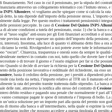
 di finanziamento. Nel caso in cui il pensionato, per la stipula del contra
nziaria attraverso un collegamento telematico con l’Istituto stesso, e i t
to INPS Allumiere
, vi vogliamo anche spiegare come si calcola la rata 
detto, la rata dipende dall’importo della pensione stessa. L’importo cedib
mente dalla legge. Per questo motivo i trattamenti pensionistici integra
e delle pensioni percepite. In caso di
Cessione Del Quinto INPS Allumi
a di alcune condizioni a tutela del pensionato, ossia: 1) che la banca o a f
e al “tasso soglia” anti-usura per gli Enti finanziari accreditati o al tasso
nte prevista non deve superare un quinto dell’importo della pensione, 4) 
i, interessi). Insomma, alla luce di quanto vi abbiamo detto fino a ora 
vi diciamo la verità. Rivolgendovi a noi potrete avere tutte le informazi
ono “oscuri”. Chiarezza, trasparenza e onestà sono da sempre le qualità 
e desiderate mettervi in contatto con noi, tutto quello che dovete fare è 
ecessitate o di trovare il giorno e l’orario migliore per far si che possia
nto Quando si decide di avviare la richiesta per la
Cessione Del Quint
mento della posizione lavorativa e reddituale del richiedente, sia esso u
lumiere
, basta il cedolino della pensione, per i prestiti a dipendenti priva
sile (sia lorda sia netta), l’importo relativo al TFR sin lì maturato ed ev
lmente la rata del prestito tramite trattenuta dallo stipendio. La banca 
e delle rate, attraverso la notifica allo stesso del contratto di
Cessione
l’intero debito residuo e pagando una penale che normalmente è pari all’1
a vanno comunque pagate le spese di istruttoria e l’imposta di bollo. La po
in un’unica soluzione per un importo pari alla quota del premio non godu
di ritorno alla banca o all’intermediario, nella quale si esprime la volont
olineiamo inoltre che possono accedere a questa tipologia di prestito anc