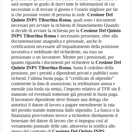
sarà sempre in grado di darvi tutte le informazioni di cui
necessitate o di trovare il giorno e l’orario migliore per far
si che possiate venire di persona in sede.
Cessione Del
Quinto INPS Tiburtina Roma
, quali sono i documenti
necessari per avviare la richiesta di finanziamento Quando
si decide di avviare la richiesta per la
Cessione Del Quinto
INPS Tiburtina Roma
è necessario presentare, oltre alla
documentazione anagrafica e personale, anche le
certificazioni necessarie all’inquadramento della posizione
lavorativa e reddituale del richiedente, sia esso un
pensionato o un lavoratore. Mentre per i pensionati, per
quanto riguarda i documenti per richiedere la
Cessione Del
Quinto INPS Tiburtina Roma
, basta il cedolino della
pensione, per i prestiti a dipendenti privati e pubblici sono
richiesti: l’ultima busta paga, il “certificato di stipendio”
contenente la data di assunzione, la retribuzione annua e
mensile (sia lorda sia netta), l’importo relativo al TFR sin lì
maturato ed eventuali trattenute già presenti in busta paga.
Il lavoratore dipendente deve firmare una delega che
autorizzi il datore di lavoro a pagare mensilmente la rata
del prestito tramite trattenuta dallo stipendio. La banca o la
finanziaria provvedono invece a richiedere direttamente il
benestare del datore di lavoro che si impegna così al
versamento puntuale delle rate, attraverso la notifica allo
stesso del contratto di
Cessione Del Quinto INPS