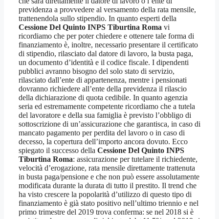
che sarà direttamente il datore di lavoro o l’ente di
previdenza a provvedere al versamento della rata mensile,
trattenendola sullo stipendio. In quanto esperti della
Cessione Del Quinto INPS Tiburtina Roma
vi
ricordiamo che per poter chiedere e ottenere tale forma di
finanziamento è, inoltre, necessario presentare il certificato
di stipendio, rilasciato dal datore di lavoro, la busta paga,
un documento d’identità e il codice fiscale. I dipendenti
pubblici avranno bisogno del solo stato di servizio,
rilasciato dall’ente di appartenenza, mentre i pensionati
dovranno richiedere all’ente della previdenza il rilascio
della dichiarazione di quota cedibile. In quanto agenzia
seria ed estremamente competente ricordiamo che a tutela
del lavoratore e della sua famiglia è previsto l’obbligo di
sottoscrizione di un’assicurazione che garantisca, in caso di
mancato pagamento per perdita del lavoro o in caso di
decesso, la copertura dell’importo ancora dovuto. Ecco
spiegato il successo della
Cessione Del Quinto INPS
Tiburtina Roma
: assicurazione per tutelare il richiedente,
velocità d’erogazione, rata mensile direttamente trattenuta
in busta paga/pensione e che non può essere assolutamente
modificata durante la durata di tutto il prestito. Il trend che
ha visto crescere la popolarità d’utilizzo di questo tipo di
finanziamento è già stato positivo nell’ultimo triennio e nel
primo trimestre del 2019 trova conferma: se nel 2018 si è