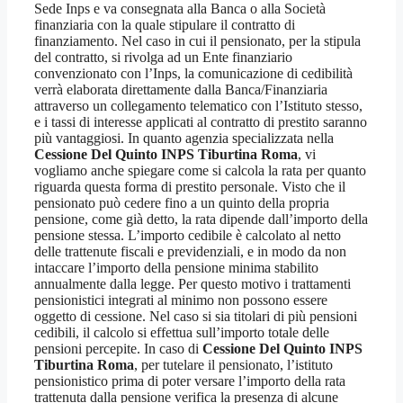
Sede Inps e va consegnata alla Banca o alla Società
finanziaria con la quale stipulare il contratto di
finanziamento. Nel caso in cui il pensionato, per la stipula
del contratto, si rivolga ad un Ente finanziario
convenzionato con l’Inps, la comunicazione di cedibilità
verrà elaborata direttamente dalla Banca/Finanziaria
attraverso un collegamento telematico con l’Istituto stesso,
e i tassi di interesse applicati al contratto di prestito saranno
più vantaggiosi. In quanto agenzia specializzata nella
Cessione Del Quinto INPS Tiburtina Roma
, vi
vogliamo anche spiegare come si calcola la rata per quanto
riguarda questa forma di prestito personale. Visto che il
pensionato può cedere fino a un quinto della propria
pensione, come già detto, la rata dipende dall’importo della
pensione stessa. L’importo cedibile è calcolato al netto
delle trattenute fiscali e previdenziali, e in modo da non
intaccare l’importo della pensione minima stabilito
annualmente dalla legge. Per questo motivo i trattamenti
pensionistici integrati al minimo non possono essere
oggetto di cessione. Nel caso si sia titolari di più pensioni
cedibili, il calcolo si effettua sull’importo totale delle
pensioni percepite. In caso di
Cessione Del Quinto INPS
Tiburtina Roma
, per tutelare il pensionato, l’istituto
pensionistico prima di poter versare l’importo della rata
trattenuta dalla pensione verifica la presenza di alcune