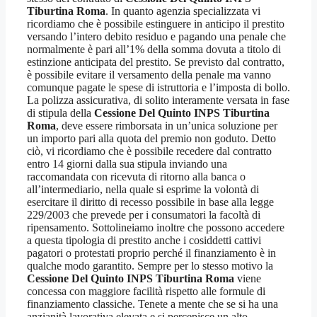
Tiburtina Roma
. In quanto agenzia specializzata vi
ricordiamo che è possibile estinguere in anticipo il prestito
versando l’intero debito residuo e pagando una penale che
normalmente è pari all’1% della somma dovuta a titolo di
estinzione anticipata del prestito. Se previsto dal contratto,
è possibile evitare il versamento della penale ma vanno
comunque pagate le spese di istruttoria e l’imposta di bollo.
La polizza assicurativa, di solito interamente versata in fase
di stipula della
Cessione Del Quinto INPS Tiburtina
Roma
, deve essere rimborsata in un’unica soluzione per
un importo pari alla quota del premio non goduto. Detto
ciò, vi ricordiamo che è possibile recedere dal contratto
entro 14 giorni dalla sua stipula inviando una
raccomandata con ricevuta di ritorno alla banca o
all’intermediario, nella quale si esprime la volontà di
esercitare il diritto di recesso possibile in base alla legge
229/2003 che prevede per i consumatori la facoltà di
ripensamento. Sottolineiamo inoltre che possono accedere
a questa tipologia di prestito anche i cosiddetti cattivi
pagatori o protestati proprio perché il finanziamento è in
qualche modo garantito. Sempre per lo stesso motivo la
Cessione Del Quinto INPS Tiburtina Roma
viene
concessa con maggiore facilità rispetto alle formule di
finanziamento classiche. Tenete a mente che se si ha una
anzianità lavorativa elevata e si percepisce un alto