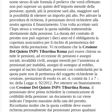
nome stesso di tale formula il prelievo che verrà effettuato
non può superare un quinto dell’importo mensile della
pensione, quindi, più la pensione sarà alta, maggiore sarà
la possibilità di ottenere un importo più alto. Per attivare la
procedura di richiesta, il pensionato dovrà richiedere alla
nostra agenzia il finanziamento. Una volta accettato sarà
l’Inps stesso a versare la quota stabilita trattenendola
direttamente dalla pensione. La durata del contratto di
prestito non può superare i dieci anni ed è obbligatoria la
copertura assicurativa per il rischio di premorienza del
titolare della prestazione. Vi ricordiamo che la
Cessione
Del Quinto INPS Tiburtina Roma
può essere chiesta su
tutte le pensioni, ad eccezione di: pensioni e assegni
sociali, invalidità civili, assegni mensili per l’assistenza ai
pensionati per inabilità, assegni di sostegno al reddito,
assegni al nucleo familiare, pensioni con contitolarità per la
quota parte non di pertinenza del soggetto richiedente la
cessione, prestazioni di esodo ex art. 4, commi da 1 a 7 –
ter, della Legge n. 92/2012. Per ottenere un finanziamento
con
Cessione Del Quinto INPS Tiburtina Roma
, il
pensionato deve prima richiedere la comunicazione di
cedibilità della pensione: un documento in cui viene
indicato l’importo massimo della rata del prestito.
Ricordiamo inoltre che la quota cedibile deve essere
richiesta personalmente dal pensionato presso qualsiasi