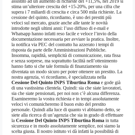
assistito ad un aumento di richieste del +11,5%, nel 2019 si
stima un’ulteriore crescita del +15-20%, per una cifra che
supera i 7 miliardi di crescita e circa 500 mila richieste. La
cessione del quinto, ricordiamo, è uno dei prestiti più
veloci sul mercato, grazie anche alle tante le novità
introdotte negli ultimi anni: l’uso diffuso di e-mail e
Whatsapp hanno infatti reso facile e veloce l’invio della
documentazione necessaria per avviare la pratica. Inoltre,
la notifica via PEC del contratto ha azzerato i tempi di
risposta da parte delle Amministrazioni Pubbliche.
Insomma, rapidità, semplicità di comunicazione, rata fissa
e senza sorprese, ma soprattutto facilità nell’ottenimento
hanno fatto si che tale formula di finanziamento sia
diventata un modo sicuro per poter ottenere un prestito. La
nostra agenzia, vi ricordiamo, è specializzata nella
Cessione Del Quinto INPS Tiburtina Roma
e gode già
di una vastissima clientela. Quindi: sia che siate lavoratori,
sia che siate pensionati, per noi non c’è alcuna differenza.
Esamineremo la vostra richiesta e in tempi assolutamente
veloci vi comunicheremo il buon esito del prestito
personale. Quindi alla luce di quanto vi abbiamo detto, se
siete alla ricerca di un’agenzia che sia in grado di effettuare
la
Cessione Del Quinto INPS Tiburtina Roma
in tutta
sicurezza e in modo assolutamente semplice, noi siamo la
scelta giusta. Il nostro istituto vi dà infatti la possibilità di