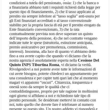
condizioni a tutela del pensionato, ossia: 1) che la banca o
a finanziaria abbiano tutti i requisiti richiesti dalla legge per
questo tipo di finanziamento, 2) che il tasso applicato al
prestito sia sempre inferiore al “tasso soglia” anti-usura per
gli Enti finanziari accreditati o al tasso convenzionale
stabilito per la propria fascia di età per il prestito erogato da
Ente finanziario convenzionato, 3) che la rata
contrattualmente prevista non deve superare un quinto
dell’importo della pensione, 4) che nel contratto vengano
indicate tutte le spese (istruttoria, estinzione anticipata,
premio assicurativo per premorienza, commissioni,
interessi). Insomma, alla luce di quanto vi abbiamo detto
fino a ora avrete capito che quando vi diciamo che la
nostra agenzia è assolutamente esperta nella
Cessione Del
Quinto INPS Tiburtina Roma
, vi diciamo la verità.
Rivolgendovi a noi potrete avere tutte le informazioni di
cui avete bisogno, potrete chiederci un appuntamento per
una consulenza e per capire tutti quei lati che al momento
magari vi appaiono “oscuri”. Chiarezza, trasparenza e
onestà sono da sempre le qualità che ci
contraddistinguono, proprio per tale ragione in moltissimi
ogni giorno si affidano a noi e richiedono tale tipo di
prestito personale. Se desiderate mettervi in contatto con
noi, tutto quello che dovete fare è telefonare al numero
presente su questo sito. Un nostro addetto vi risponderà e