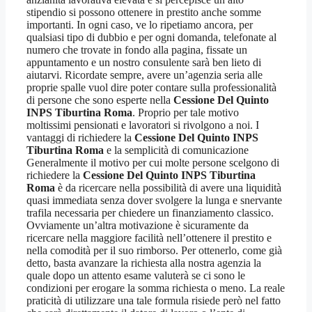
stipendio si possono ottenere in prestito anche somme
importanti. In ogni caso, ve lo ripetiamo ancora, per
qualsiasi tipo di dubbio e per ogni domanda, telefonate al
numero che trovate in fondo alla pagina, fissate un
appuntamento e un nostro consulente sarà ben lieto di
aiutarvi. Ricordate sempre, avere un’agenzia seria alle
proprie spalle vuol dire poter contare sulla professionalità
di persone che sono esperte nella
Cessione Del Quinto
INPS Tiburtina Roma
. Proprio per tale motivo
moltissimi pensionati e lavoratori si rivolgono a noi. I
vantaggi di richiedere la
Cessione Del Quinto INPS
Tiburtina Roma
e la semplicità di comunicazione
Generalmente il motivo per cui molte persone scelgono di
richiedere la
Cessione Del Quinto INPS Tiburtina
Roma
è da ricercare nella possibilità di avere una liquidità
quasi immediata senza dover svolgere la lunga e snervante
trafila necessaria per chiedere un finanziamento classico.
Ovviamente un’altra motivazione è sicuramente da
ricercare nella maggiore facilità nell’ottenere il prestito e
nella comodità per il suo rimborso. Per ottenerlo, come già
detto, basta avanzare la richiesta alla nostra agenzia la
quale dopo un attento esame valuterà se ci sono le
condizioni per erogare la somma richiesta o meno. La reale
praticità di utilizzare una tale formula risiede però nel fatto