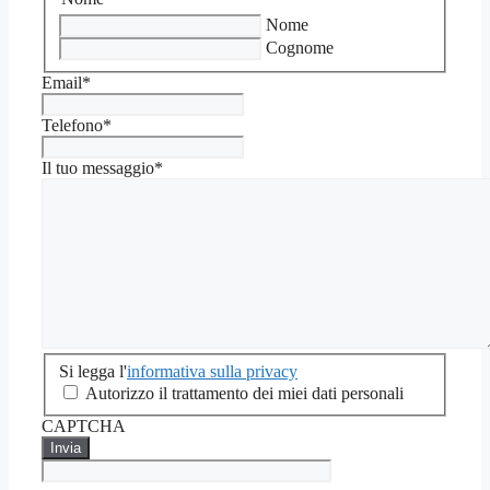
Nome
Cognome
Email
*
Telefono
*
Il tuo messaggio
*
Si
Si legga l'
informativa sulla privacy
legga
Autorizzo il trattamento dei miei dati personali
l'informativa
CAPTCHA
sulla
privacy
*