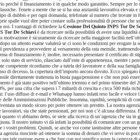
roprio perché il finanziamento è in qualche modo garantito. Sempre per lo
lassiche. Tenete a mente che se si ha una anzianità lavorativa elevata e s
tipo di dubbio e per ogni domanda, telefonate al numero che trovate in 
prie spalle vuol dire poter contare sulla professionalità di persone che s
a noi. I vantaggi di richiedere la
Cessione Del Quinto INPS Tor De S
S Tor De Schiavi
è da ricercare nella possibilità di avere una liquidit
motivazione è sicuramente da ricercare nella maggiore facilità nell’otten
e dopo un attento esame valuterà se ci sono le condizioni per erogare la s
e di previdenza a provvedere al versamento della rata mensile, trattenendo
rma di finanziamento è, inoltre, necessario presentare il certificato di s
 solo stato di servizio, rilasciato dall’ente di appartenenza, mentre i pen
e competente ricordiamo che a tutela del lavoratore e della sua famiglia
aso di decesso, la copertura dell’importo ancora dovuto. Ecco spiegato 
ensile direttamente trattenuta in busta paga/pensione e che non può essere 
amento è già stato positivo nell’ultimo triennio e nel primo trimestre del
%, per una cifra che supera i 7 miliardi di crescita e circa 500 mila richi
ni: l’uso diffuso di e-mail e Whatsapp hanno infatti reso facile e veloce 
rte delle Amministrazioni Pubbliche. Insomma, rapidità, semplicità di comu
iventata un modo sicuro per poter ottenere un prestito. La nostra agenzia
e lavoratori, sia che siate pensionati, per noi non c’è alcuna differenza.
quanto vi abbiamo detto, se siete alla ricerca di un’agenzia che sia in g
sta. Il nostro istituto vi dà infatti la possibilità di comunicare con un 
e i vostri problemi. Quindi, se anche voi come tantissime altre persone s
tra agenzia riuscirete ad ottenere la somma di denaro che vi serve in poc
 per tale ragione avere a che fare con noi significa avere la certezza di e