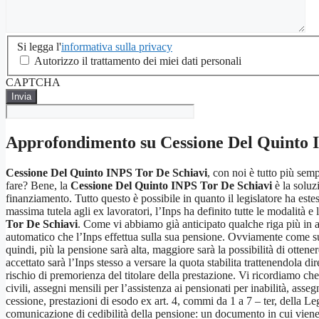
Si
Si legga l'
informativa sulla privacy
legga
Autorizzo il trattamento dei miei dati personali
l'informativa
CAPTCHA
sulla
privacy
*
Approfondimento su
Cessione Del Quinto 
Cessione Del Quinto INPS Tor De Schiavi
, con noi è tutto più se
fare? Bene, la
Cessione Del Quinto INPS Tor De Schiavi
è la soluzi
finanziamento. Tutto questo è possibile in quanto il legislatore ha esteso
massima tutela agli ex lavoratori, l’Inps ha definito tutte le modalità 
Tor De Schiavi
. Come vi abbiamo già anticipato qualche riga più in al
automatico che l’Inps effettua sulla sua pensione. Ovviamente come sug
quindi, più la pensione sarà alta, maggiore sarà la possibilità di ottene
accettato sarà l’Inps stesso a versare la quota stabilita trattenendola d
rischio di premorienza del titolare della prestazione. Vi ricordiamo ch
civili, assegni mensili per l’assistenza ai pensionati per inabilità, asse
cessione, prestazioni di esodo ex art. 4, commi da 1 a 7 – ter, della 
comunicazione di cedibilità della pensione: un documento in cui viene 