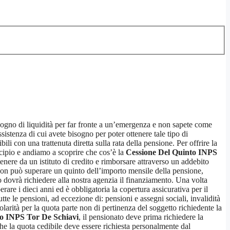
sogno di liquidità per far fronte a un’emergenza e non sapete come
ssistenza di cui avete bisogno per poter ottenere tale tipo di
ili con una trattenuta diretta sulla rata della pensione. Per offrire la
incipio e andiamo a scoprire che cos’è la
Cessione Del Quinto INPS
enere da un istituto di credito e rimborsare attraverso un addebito
 non può superare un quinto dell’importo mensile della pensione,
ato dovrà richiedere alla nostra agenzia il finanziamento. Una volta
rare i dieci anni ed è obbligatoria la copertura assicurativa per il
tte le pensioni, ad eccezione di: pensioni e assegni sociali, invalidità
tolarità per la quota parte non di pertinenza del soggetto richiedente la
to INPS Tor De Schiavi
, il pensionato deve prima richiedere la
he la quota cedibile deve essere richiesta personalmente dal