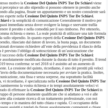
 stesso motivo la
Cessione Del Quinto INPS Tor De Schiavi
viene
i percepisce un alto stipendio si possono ottenere in prestito anche
fondo alla pagina, fissate un appuntamento e un nostro consulente sarà
ono esperte nella
Cessione Del Quinto INPS Tor De Schiavi
.
chiavi
e la semplicità di comunicazione Generalmente il motivo per
à quasi immediata senza dover svolgere la lunga e snervante trafila
ere il prestito e nella comodità per il suo rimborso. Per ottenerlo,
omma richiesta o meno. La reale praticità di utilizzare una tale formula
la sullo stipendio. In quanto esperti della
Cessione Del Quinto INPS
tipendio, rilasciato dal datore di lavoro, la busta paga, un documento
sionati dovranno richiedere all’ente della previdenza il rilascio della
 è previsto l’obbligo di sottoscrizione di un’assicurazione che
il successo della
Cessione Del Quinto INPS Tor De Schiavi
:
assolutamente modificata durante la durata di tutto il prestito. Il trend
 2019 trova conferma: se nel 2018 si è assistito ad un aumento di
este. La cessione del quinto, ricordiamo, è uno dei prestiti più veloci
l’invio della documentazione necessaria per avviare la pratica. Inoltre,
nicazione, rata fissa e senza sorprese, ma soprattutto facilità
, vi ricordiamo, è specializzata nella
Cessione Del Quinto INPS Tor
 Esamineremo la vostra richiesta e in tempi assolutamente veloci vi
rado di effettuare la
Cessione Del Quinto INPS Tor De Schiavi
in
gruppo di persone altamente qualificate che si adattano a voi e alle
iete alla costante ricerca di un trattamento professionale, con noi
o tempo e in maniera del tutto chiara e rapida. Ci occupiamo della
ssere assistiti e tutelati da figure assolutamente competenti e chiare.