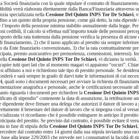
ocietà finanziaria con la quale stipulare il contratto di finanziamento. N
lità verrà elaborata direttamente dalla Banca/Finanziaria attraverso un c
enzia specializzata nella
Cessione Del Quinto INPS Tor De Schiavi
, 
fino a un quinto della propria pensione, come già detto, la rata dipende 
are l’importo della pensione minima stabilito annualmente dalla legge. Per
ni cedibili, il calcolo si effettua sull’importo totale delle pensioni perce
importo della rata trattenuta dalla pensione verifica la presenza di alcune
 di finanziamento, 2) che il tasso applicato al prestito sia sempre inferiore
ogato da Ente finanziario convenzionato, 3) che la rata contrattualmente p
nticipata, premio assicurativo per premorienza, commissioni, interessi). 
nella
Cessione Del Quinto INPS Tor De Schiavi
, vi diciamo la verità
apire tutti quei lati che al momento magari vi appaiono “oscuri”. Chiare
i affidano a noi e richiedono tale tipo di prestito personale. Se desidera
derà e sarà sempre in grado di darvi tutte le informazioni di cui necessit
i
, quali sono i documenti necessari per avviare la richiesta di finanzia
mentazione anagrafica e personale, anche le certificazioni necessarie al
uanto riguarda i documenti per richiedere la
Cessione Del Quinto INPS
tificato di stipendio” contenente la data di assunzione, la retribuzione an
re dipendente deve firmare una delega che autorizzi il datore di lavoro a 
ttamente il benestare del datore di lavoro che si impegna così al versame
ecializzata vi ricordiamo che è possibile estinguere in anticipo il presti
icipata del prestito. Se previsto dal contratto, è possibile evitare il v
ta in fase di stipula della
Cessione Del Quinto INPS Tor De Schiavi
ecedere dal contratto entro 14 giorni dalla sua stipula inviando una rac
le in base alla legge 229/2003 che prevede per i consumatori la facoltà d