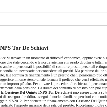
INPS Tor De Schiavi
mplice Vi trovate in un momento di difficoltà economica, oppure avete bi
one che state cercando e la nostra agenzia è in grado di offrirvi tutta l’a
 anche ai pensionati la possibilità di contrarre prestiti personali estinguib
e le condizioni necessarie per concedere tali prestiti. Ma partiamo dal pr
to, tale formula di finanziamento è un prestito che il pensionato può ott
gerisce il nome stesso di tale formula il prelievo che verrà effettuato
re un importo più alto. Per attivare la procedura di richiesta, il pension
irettamente dalla pensione. La durata del contratto di prestito non può supe
e la
Cessione Del Quinto INPS Tor De Schiavi
può essere chiesta su tu
gni di sostegno al reddito, assegni al nucleo familiare, pensioni con conti
Legge n. 92/2012. Per ottenere un finanziamento con
Cessione Del Quin
indicato l’importo massimo della rata del prestito. Ricordiamo inoltre c