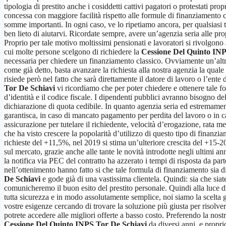
tipologia di prestito anche i cosiddetti cattivi pagatori o protestati p
concessa con maggiore facilità rispetto alle formule di finanziamento c
somme importanti. In ogni caso, ve lo ripetiamo ancora, per qualsiasi 
ben lieto di aiutarvi. Ricordate sempre, avere un’agenzia seria alle pro
Proprio per tale motivo moltissimi pensionati e lavoratori si rivolgono 
cui molte persone scelgono di richiedere la
Cessione Del Quinto INP
necessaria per chiedere un finanziamento classico. Ovviamente un’altra 
come già detto, basta avanzare la richiesta alla nostra agenzia la qual
risiede però nel fatto che sarà direttamente il datore di lavoro o l’ent
Tor De Schiavi
vi ricordiamo che per poter chiedere e ottenere tale fo
d’identità e il codice fiscale. I dipendenti pubblici avranno bisogno del
dichiarazione di quota cedibile. In quanto agenzia seria ed estremament
garantisca, in caso di mancato pagamento per perdita del lavoro o in c
assicurazione per tutelare il richiedente, velocità d’erogazione, rata m
che ha visto crescere la popolarità d’utilizzo di questo tipo di finanzi
richieste del +11,5%, nel 2019 si stima un’ulteriore crescita del +15-20
sul mercato, grazie anche alle tante le novità introdotte negli ultimi an
la notifica via PEC del contratto ha azzerato i tempi di risposta da pa
nell’ottenimento hanno fatto si che tale formula di finanziamento sia d
De Schiavi
e gode già di una vastissima clientela. Quindi: sia che siat
comunicheremo il buon esito del prestito personale. Quindi alla luce di 
tutta sicurezza e in modo assolutamente semplice, noi siamo la scelta giu
vostre esigenze cercando di trovare la soluzione più giusta per risolver
potrete accedere alle migliori offerte a basso costo. Preferendo la nos
Cessione Del Quinto INPS Tor De Schiavi
da diversi anni, e proprio