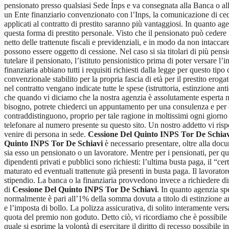
pensionato presso qualsiasi Sede Inps e va consegnata alla Banca o alla S
un Ente finanziario convenzionato con l’Inps, la comunicazione di cedibi
applicati al contratto di prestito saranno più vantaggiosi. In quanto ag
questa forma di prestito personale. Visto che il pensionato può cedere 
netto delle trattenute fiscali e previdenziali, e in modo da non intacc
possono essere oggetto di cessione. Nel caso si sia titolari di più pensio
tutelare il pensionato, l’istituto pensionistico prima di poter versare l’
finanziaria abbiano tutti i requisiti richiesti dalla legge per questo tipo
convenzionale stabilito per la propria fascia di età per il prestito er
nel contratto vengano indicate tutte le spese (istruttoria, estinzione a
che quando vi diciamo che la nostra agenzia è assolutamente esperta 
bisogno, potrete chiederci un appuntamento per una consulenza e per c
contraddistinguono, proprio per tale ragione in moltissimi ogni giorno s
telefonare al numero presente su questo sito. Un nostro addetto vi rispon
venire di persona in sede.
Cessione Del Quinto INPS Tor De Schiav
Quinto INPS Tor De Schiavi
è necessario presentare, oltre alla docu
sia esso un pensionato o un lavoratore. Mentre per i pensionati, per q
dipendenti privati e pubblici sono richiesti: l’ultima busta paga, il “cer
maturato ed eventuali trattenute già presenti in busta paga. Il lavorato
stipendio. La banca o la finanziaria provvedono invece a richiedere dire
di
Cessione Del Quinto INPS Tor De Schiavi
. In quanto agenzia sp
normalmente è pari all’1% della somma dovuta a titolo di estinzione ant
e l’imposta di bollo. La polizza assicurativa, di solito interamente versa
quota del premio non goduto. Detto ciò, vi ricordiamo che è possibile r
quale si esprime la volontà di esercitare il diritto di recesso possibi