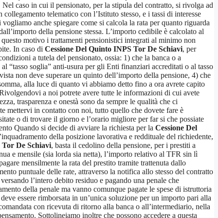
el caso in cui il pensionato, per la stipula del contratto, si rivolga ad
ollegamento telematico con l’Istituto stesso, e i tassi di interesse
vi vogliamo anche spiegare come si calcola la rata per quanto riguarda
dall’importo della pensione stessa. L’importo cedibile è calcolato al
 questo motivo i trattamenti pensionistici integrati al minimo non
pite. In caso di
Cessione Del Quinto INPS Tor De Schiavi
, per
 condizioni a tutela del pensionato, ossia: 1) che la banca o a
 al “tasso soglia” anti-usura per gli Enti finanziari accreditati o al tasso
revista non deve superare un quinto dell’importo della pensione, 4) che
Insomma, alla luce di quanto vi abbiamo detto fino a ora avrete capito
. Rivolgendovi a noi potrete avere tutte le informazioni di cui avete
zza, trasparenza e onestà sono da sempre le qualità che ci
te mettervi in contatto con noi, tutto quello che dovete fare è
ate o di trovare il giorno e l’orario migliore per far si che possiate
mento Quando si decide di avviare la richiesta per la
Cessione Del
l’inquadramento della posizione lavorativa e reddituale del richiedente,
 Tor De Schiavi
, basta il cedolino della pensione, per i prestiti a
nua e mensile (sia lorda sia netta), l’importo relativo al TFR sin lì
pagare mensilmente la rata del prestito tramite trattenuta dallo
nto puntuale delle rate, attraverso la notifica allo stesso del contratto
to versando l’intero debito residuo e pagando una penale che
ersamento della penale ma vanno comunque pagate le spese di istruttoria
, deve essere rimborsata in un’unica soluzione per un importo pari alla
comandata con ricevuta di ritorno alla banca o all’intermediario, nella
i ripensamento. Sottolineiamo inoltre che possono accedere a questa