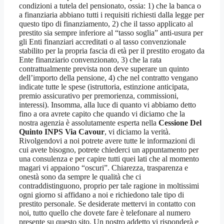
condizioni a tutela del pensionato, ossia: 1) che la banca o
a finanziaria abbiano tutti i requisiti richiesti dalla legge per
questo tipo di finanziamento, 2) che il tasso applicato al
prestito sia sempre inferiore al “tasso soglia” anti-usura per
gli Enti finanziari accreditati o al tasso convenzionale
stabilito per la propria fascia di età per il prestito erogato da
Ente finanziario convenzionato, 3) che la rata
contrattualmente prevista non deve superare un quinto
dell’importo della pensione, 4) che nel contratto vengano
indicate tutte le spese (istruttoria, estinzione anticipata,
premio assicurativo per premorienza, commissioni,
interessi). Insomma, alla luce di quanto vi abbiamo detto
fino a ora avrete capito che quando vi diciamo che la
nostra agenzia è assolutamente esperta nella
Cessione Del
Quinto INPS Via Cavour
, vi diciamo la verità.
Rivolgendovi a noi potrete avere tutte le informazioni di
cui avete bisogno, potrete chiederci un appuntamento per
una consulenza e per capire tutti quei lati che al momento
magari vi appaiono “oscuri”. Chiarezza, trasparenza e
onestà sono da sempre le qualità che ci
contraddistinguono, proprio per tale ragione in moltissimi
ogni giorno si affidano a noi e richiedono tale tipo di
prestito personale. Se desiderate mettervi in contatto con
noi, tutto quello che dovete fare è telefonare al numero
presente su questo sito. Un nostro addetto vi risponderà e