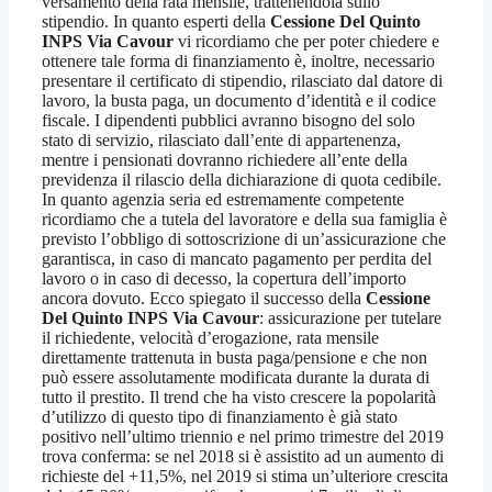
versamento della rata mensile, trattenendola sullo
stipendio. In quanto esperti della
Cessione Del Quinto
INPS Via Cavour
vi ricordiamo che per poter chiedere e
ottenere tale forma di finanziamento è, inoltre, necessario
presentare il certificato di stipendio, rilasciato dal datore di
lavoro, la busta paga, un documento d’identità e il codice
fiscale. I dipendenti pubblici avranno bisogno del solo
stato di servizio, rilasciato dall’ente di appartenenza,
mentre i pensionati dovranno richiedere all’ente della
previdenza il rilascio della dichiarazione di quota cedibile.
In quanto agenzia seria ed estremamente competente
ricordiamo che a tutela del lavoratore e della sua famiglia è
previsto l’obbligo di sottoscrizione di un’assicurazione che
garantisca, in caso di mancato pagamento per perdita del
lavoro o in caso di decesso, la copertura dell’importo
ancora dovuto. Ecco spiegato il successo della
Cessione
Del Quinto INPS Via Cavour
: assicurazione per tutelare
il richiedente, velocità d’erogazione, rata mensile
direttamente trattenuta in busta paga/pensione e che non
può essere assolutamente modificata durante la durata di
tutto il prestito. Il trend che ha visto crescere la popolarità
d’utilizzo di questo tipo di finanziamento è già stato
positivo nell’ultimo triennio e nel primo trimestre del 2019
trova conferma: se nel 2018 si è assistito ad un aumento di
richieste del +11,5%, nel 2019 si stima un’ulteriore crescita