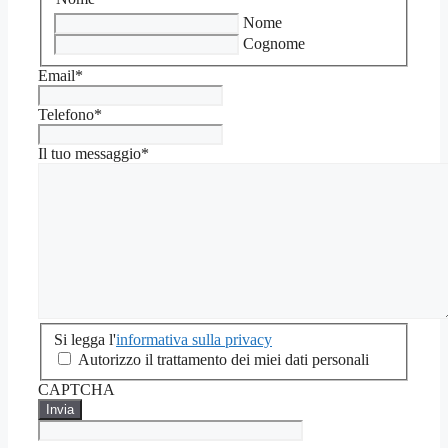
Nome
Cognome
Email
*
Telefono
*
Il tuo messaggio
*
Si
Si legga l'
informativa sulla privacy
legga
Autorizzo il trattamento dei miei dati personali
l'informativa
CAPTCHA
sulla
privacy
*