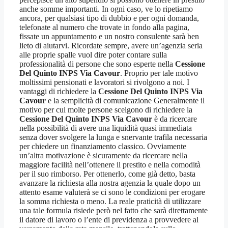
anche somme importanti. In ogni caso, ve lo ripetiamo
ancora, per qualsiasi tipo di dubbio e per ogni domanda,
telefonate al numero che trovate in fondo alla pagina,
fissate un appuntamento e un nostro consulente sarà ben
lieto di aiutarvi. Ricordate sempre, avere un’agenzia seria
alle proprie spalle vuol dire poter contare sulla
professionalità di persone che sono esperte nella
Cessione
Del Quinto INPS Via Cavour
. Proprio per tale motivo
moltissimi pensionati e lavoratori si rivolgono a noi. I
vantaggi di richiedere la
Cessione Del Quinto INPS Via
Cavour
e la semplicità di comunicazione Generalmente il
motivo per cui molte persone scelgono di richiedere la
Cessione Del Quinto INPS Via Cavour
è da ricercare
nella possibilità di avere una liquidità quasi immediata
senza dover svolgere la lunga e snervante trafila necessaria
per chiedere un finanziamento classico. Ovviamente
un’altra motivazione è sicuramente da ricercare nella
maggiore facilità nell’ottenere il prestito e nella comodità
per il suo rimborso. Per ottenerlo, come già detto, basta
avanzare la richiesta alla nostra agenzia la quale dopo un
attento esame valuterà se ci sono le condizioni per erogare
la somma richiesta o meno. La reale praticità di utilizzare
una tale formula risiede però nel fatto che sarà direttamente
il datore di lavoro o l’ente di previdenza a provvedere al