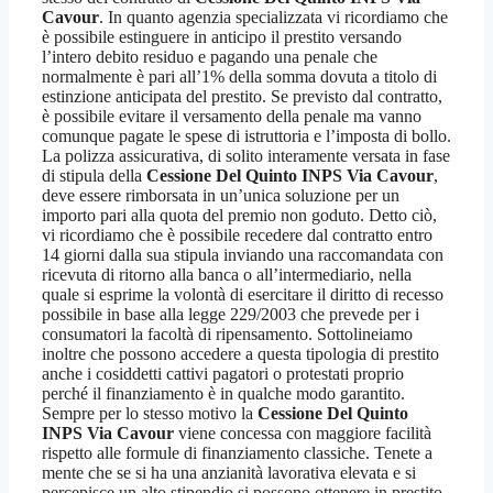
Cavour
. In quanto agenzia specializzata vi ricordiamo che
è possibile estinguere in anticipo il prestito versando
l’intero debito residuo e pagando una penale che
normalmente è pari all’1% della somma dovuta a titolo di
estinzione anticipata del prestito. Se previsto dal contratto,
è possibile evitare il versamento della penale ma vanno
comunque pagate le spese di istruttoria e l’imposta di bollo.
La polizza assicurativa, di solito interamente versata in fase
di stipula della
Cessione Del Quinto INPS Via Cavour
,
deve essere rimborsata in un’unica soluzione per un
importo pari alla quota del premio non goduto. Detto ciò,
vi ricordiamo che è possibile recedere dal contratto entro
14 giorni dalla sua stipula inviando una raccomandata con
ricevuta di ritorno alla banca o all’intermediario, nella
quale si esprime la volontà di esercitare il diritto di recesso
possibile in base alla legge 229/2003 che prevede per i
consumatori la facoltà di ripensamento. Sottolineiamo
inoltre che possono accedere a questa tipologia di prestito
anche i cosiddetti cattivi pagatori o protestati proprio
perché il finanziamento è in qualche modo garantito.
Sempre per lo stesso motivo la
Cessione Del Quinto
INPS Via Cavour
viene concessa con maggiore facilità
rispetto alle formule di finanziamento classiche. Tenete a
mente che se si ha una anzianità lavorativa elevata e si
percepisce un alto stipendio si possono ottenere in prestito