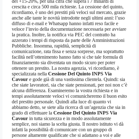
del +15-20%, per una cifra che supera i 7 miliardi di
crescita e circa 500 mila richieste. La cessione del quinto,
ricordiamo, è uno dei prestiti più veloci sul mercato, grazie
anche alle tante le novità introdotte negli ultimi anni: l’uso
diffuso di e-mail e Whatsapp hanno infatti reso facile e
veloce l’invio della documentazione necessaria per avviare
la pratica. Inoltre, la notifica via PEC del contratto ha
azzerato i tempi di risposta da parte delle Amministrazioni
Pubbliche. Insomma, rapidità, semplicità di
comunicazione, rata fissa e senza sorprese, ma soprattutto
facilità nell’ottenimento hanno fatto si che tale formula di
finanziamento sia diventata un modo sicuro per poter
ottenere un prestito. La nostra agenzia, vi ricordiamo, è
specializzata nella
Cessione Del Quinto INPS Via
Cavour
e gode già di una vastissima clientela. Quindi: sia
che siate lavoratori, sia che siate pensionati, per noi non c’è
alcuna differenza. Esamineremo la vostra richiesta e in
tempi assolutamente veloci vi comunicheremo il buon esito
del prestito personale. Quindi alla luce di quanto vi
abbiamo detto, se siete alla ricerca di un’agenzia che sia in
grado di effettuare la
Cessione Del Quinto INPS Via
Cavour
in tutta sicurezza e in modo assolutamente
semplice, noi siamo la scelta giusta. Il nostro istituto vi dà
infatti la possibilità di comunicare con un gruppo di
persone altamente qualificate che si adattano a voi e alle