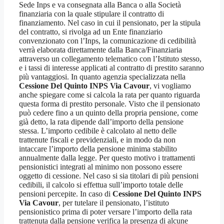
Sede Inps e va consegnata alla Banca o alla Società
finanziaria con la quale stipulare il contratto di
finanziamento. Nel caso in cui il pensionato, per la stipula
del contratto, si rivolga ad un Ente finanziario
convenzionato con l’Inps, la comunicazione di cedibilità
verrà elaborata direttamente dalla Banca/Finanziaria
attraverso un collegamento telematico con l’Istituto stesso,
e i tassi di interesse applicati al contratto di prestito saranno
più vantaggiosi. In quanto agenzia specializzata nella
Cessione Del Quinto INPS Via Cavour
, vi vogliamo
anche spiegare come si calcola la rata per quanto riguarda
questa forma di prestito personale. Visto che il pensionato
può cedere fino a un quinto della propria pensione, come
già detto, la rata dipende dall’importo della pensione
stessa. L’importo cedibile è calcolato al netto delle
trattenute fiscali e previdenziali, e in modo da non
intaccare l’importo della pensione minima stabilito
annualmente dalla legge. Per questo motivo i trattamenti
pensionistici integrati al minimo non possono essere
oggetto di cessione. Nel caso si sia titolari di più pensioni
cedibili, il calcolo si effettua sull’importo totale delle
pensioni percepite. In caso di
Cessione Del Quinto INPS
Via Cavour
, per tutelare il pensionato, l’istituto
pensionistico prima di poter versare l’importo della rata
trattenuta dalla pensione verifica la presenza di alcune