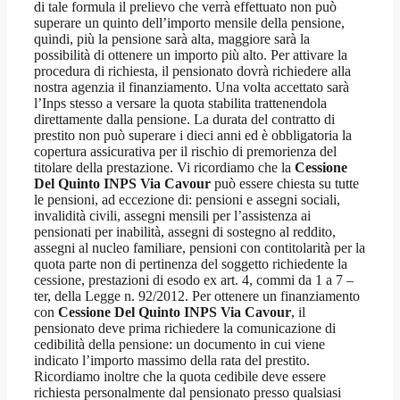
di tale formula il prelievo che verrà effettuato non può
superare un quinto dell’importo mensile della pensione,
quindi, più la pensione sarà alta, maggiore sarà la
possibilità di ottenere un importo più alto. Per attivare la
procedura di richiesta, il pensionato dovrà richiedere alla
nostra agenzia il finanziamento. Una volta accettato sarà
l’Inps stesso a versare la quota stabilita trattenendola
direttamente dalla pensione. La durata del contratto di
prestito non può superare i dieci anni ed è obbligatoria la
copertura assicurativa per il rischio di premorienza del
titolare della prestazione. Vi ricordiamo che la
Cessione
Del Quinto INPS Via Cavour
può essere chiesta su tutte
le pensioni, ad eccezione di: pensioni e assegni sociali,
invalidità civili, assegni mensili per l’assistenza ai
pensionati per inabilità, assegni di sostegno al reddito,
assegni al nucleo familiare, pensioni con contitolarità per la
quota parte non di pertinenza del soggetto richiedente la
cessione, prestazioni di esodo ex art. 4, commi da 1 a 7 –
ter, della Legge n. 92/2012. Per ottenere un finanziamento
con
Cessione Del Quinto INPS Via Cavour
, il
pensionato deve prima richiedere la comunicazione di
cedibilità della pensione: un documento in cui viene
indicato l’importo massimo della rata del prestito.
Ricordiamo inoltre che la quota cedibile deve essere
richiesta personalmente dal pensionato presso qualsiasi