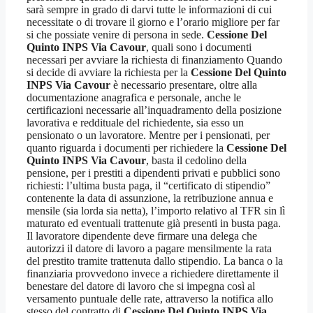
sarà sempre in grado di darvi tutte le informazioni di cui
necessitate o di trovare il giorno e l’orario migliore per far
si che possiate venire di persona in sede.
Cessione Del
Quinto INPS Via Cavour
, quali sono i documenti
necessari per avviare la richiesta di finanziamento Quando
si decide di avviare la richiesta per la
Cessione Del Quinto
INPS Via Cavour
è necessario presentare, oltre alla
documentazione anagrafica e personale, anche le
certificazioni necessarie all’inquadramento della posizione
lavorativa e reddituale del richiedente, sia esso un
pensionato o un lavoratore. Mentre per i pensionati, per
quanto riguarda i documenti per richiedere la
Cessione Del
Quinto INPS Via Cavour
, basta il cedolino della
pensione, per i prestiti a dipendenti privati e pubblici sono
richiesti: l’ultima busta paga, il “certificato di stipendio”
contenente la data di assunzione, la retribuzione annua e
mensile (sia lorda sia netta), l’importo relativo al TFR sin lì
maturato ed eventuali trattenute già presenti in busta paga.
Il lavoratore dipendente deve firmare una delega che
autorizzi il datore di lavoro a pagare mensilmente la rata
del prestito tramite trattenuta dallo stipendio. La banca o la
finanziaria provvedono invece a richiedere direttamente il
benestare del datore di lavoro che si impegna così al
versamento puntuale delle rate, attraverso la notifica allo
stesso del contratto di
Cessione Del Quinto INPS Via