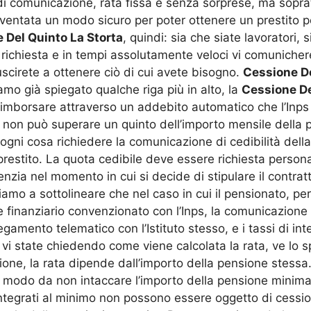
i comunicazione, rata fissa e senza sorprese, ma sopratt
iventata un modo sicuro per poter ottenere un prestito p
 Del Quinto La Storta
, quindi: sia che siate lavoratori, 
richiesta e in tempi assolutamente veloci vi comunichere
uscirete a ottenere ciò di cui avete bisogno.
Cessione De
mo già spiegato qualche riga più in alto, la
Cessione De
 rimborsare attraverso un addebito automatico che l’Inp
o non può superare un quinto dell’importo mensile della p
 ogni cosa richiedere la comunicazione di cedibilità del
 prestito. La quota cedibile deve essere richiesta perso
zia nel momento in cui si decide di stipulare il contrat
mo a sottolineare che nel caso in cui il pensionato, per 
te finanziario convenzionato con l’Inps, la comunicazione
gamento telematico con l’Istituto stesso, e i tassi di inte
 vi state chiedendo come viene calcolata la rata, ve lo 
ione, la rata dipende dall’importo della pensione stessa.
e in modo da non intaccare l’importo della pensione minim
ntegrati al minimo non possono essere oggetto di cessione