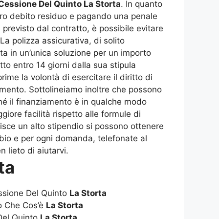
Cessione Del Quinto La Storta
. In quanto
ntero debito residuo e pagando una penale
previsto dal contratto, è possibile evitare
a polizza assicurativa, di solito
ta in un’unica soluzione per un importo
to entro 14 giorni dalla sua stipula
me la volontà di esercitare il diritto di
amento. Sottolineiamo inoltre che possono
rché il finanziamento è in qualche modo
ore facilità rispetto alle formule di
isce un alto stipendio si possono ottenere
bbio e per ogni domanda, telefonate al
lieto di aiutarvi.
ta
ssione Del Quinto
La Storta
o Che Cos’è
La Storta
Del Quinto
La Storta