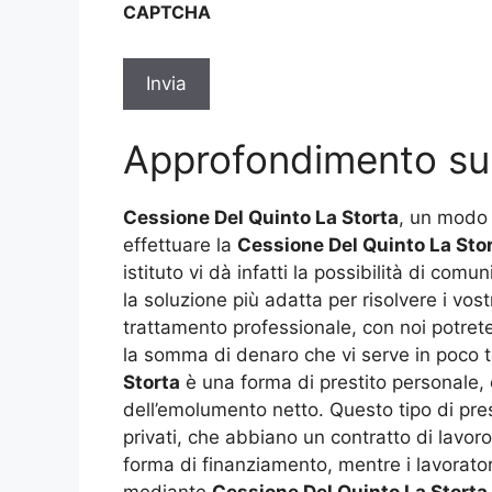
CAPTCHA
privacy
*
Approfondimento s
Cessione Del Quinto La Storta
, un modo 
effettuare la
Cessione Del Quinto La Sto
istituto vi dà infatti la possibilità di co
la soluzione più adatta per risolvere i vos
trattamento professionale, con noi potrete
la somma di denaro che vi serve in poco t
Storta
è una forma di prestito personale, 
dell’emolumento netto. Questo tipo di pres
privati, che abbiano un contratto di lavor
forma di finanziamento, mentre i lavorat
mediante
Cessione Del Quinto La Storta