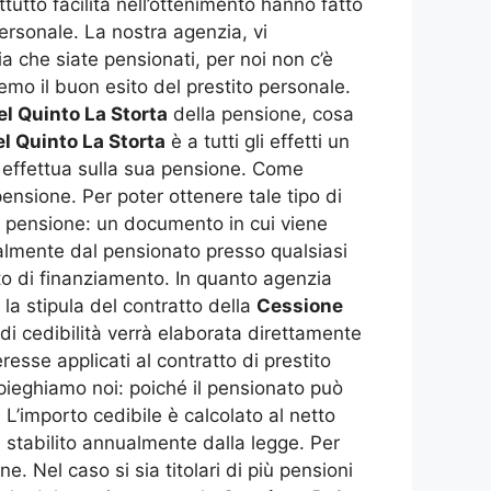
utto facilità nell’ottenimento hanno fatto
ersonale. La nostra agenzia, vi
sia che siate pensionati, per noi non c’è
mo il buon esito del prestito personale.
l Quinto La Storta
della pensione, cosa
l Quinto La Storta
è a tutti gli effetti un
s effettua sulla sua pensione. Come
ensione. Per poter ottenere tale tipo di
la pensione: un documento in cui viene
nalmente dal pensionato presso qualsiasi
to di finanziamento. In quanto agenzia
la stipula del contratto della
Cessione
 di cedibilità verrà elaborata direttamente
resse applicati al contratto di prestito
spieghiamo noi: poiché il pensionato può
 L’importo cedibile è calcolato al netto
a stabilito annualmente dalla legge. Per
. Nel caso si sia titolari di più pensioni