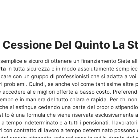
u
Cessione Del Quinto La S
semplice e sicuro di ottenere un finanziamento Siete alla
rta
in tutta sicurezza e in modo assolutamente semplice? 
municare con un gruppo di professionisti che si adatta a vo
tri problemi. Quindi, se anche voi come tantissime altre 
 accedere alle migliori offerte a basso costo. Preferend
empo e in maniera del tutto chiara e rapida. Per chi non
che si estingue cedendo una parte del proprio stipendio,
tito è una formula che viene riservata esclusivamente ai 
o a tempo indeterminato e a tutti i pensionati. I lavorat
ori con contratto di lavoro a tempo determinato possono
del proprio stipendio, solo nel caso in cui la durata del 