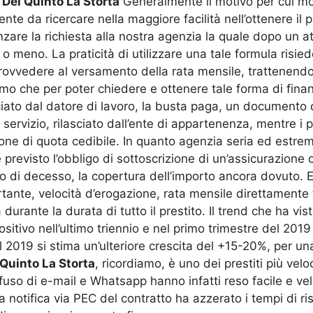
Del Quinto La Storta
Generalmente il motivo per cui mo
te da ricercare nella maggiore facilità nell’ottenere il p
anzare la richiesta alla nostra agenzia la quale dopo un 
 meno. La praticità di utilizzare una tale formula risied
provvedere al versamento della rata mensile, trattenendol
amo che per poter chiedere e ottenere tale forma di fina
sciato dal datore di lavoro, la busta paga, un documento d’
servizio, rilasciato dall’ente di appartenenza, mentre i 
razione di quota cedibile. In quanto agenzia seria ed es
è previsto l’obbligo di sottoscrizione di un’assicurazion
o di decesso, la copertura dell’importo ancora dovuto. 
rtante, velocità d’erogazione, rata mensile direttamente
ante la durata di tutto il prestito. Il trend che ha visto
sitivo nell’ultimo triennio e nel primo trimestre del 2019
2019 si stima un’ulteriore crescita del +15-20%, per una 
Quinto La Storta
, ricordiamo, è uno dei prestiti più velo
diffuso di e-mail e Whatsapp hanno infatti reso facile e v
 la notifica via PEC del contratto ha azzerato i tempi di 