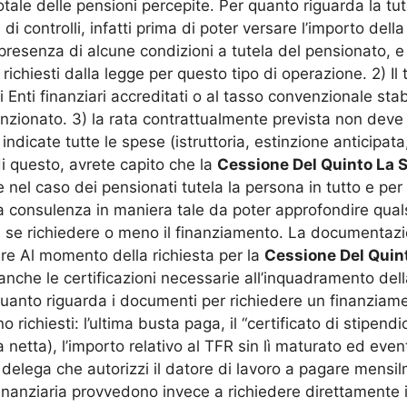
o totale delle pensioni percepite. Per quanto riguarda la t
 di controlli, infatti prima di poter versare l’importo del
la presenza di alcune condizioni a tutela del pensionato, 
i richiesti dalla legge per questo tipo di operazione. 2) I
i Enti finanziari accreditati o al tasso convenzionale stabi
nzionato. 3) la rata contrattualmente prevista non deve 
ndicate tutte le spese (istruttoria, estinzione anticipat
di questo, avrete capito che la
Cessione Del Quinto La S
el caso dei pensionati tutela la persona in tutto e per
na consulenza in maniera tale da poter approfondire qual
à se richiedere o meno il finanziamento. La documentaz
re Al momento della richiesta per la
Cessione Del Quint
che le certificazioni necessarie all’inquadramento della
quanto riguarda i documenti per richiedere un finanziame
ono richiesti: l’ultima busta paga, il “certificato di stipe
 netta), l’importo relativo al TFR sin lì maturato ed even
delega che autorizzi il datore di lavoro a pagare mensilm
finanziaria provvedono invece a richiedere direttamente i