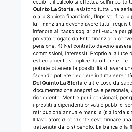
cedibili, il calcolo si effettua sull’import
Quinto La Storta
, esistono tutta una serie
o alla Società finanziaria, l’Inps verifica 
la Finanziaria devono avere tutti i requisit
inferiore al “tasso soglia” anti-usura per gl
prestito erogato da Ente finanziario conve
pensione. 4) Nel contratto devono essere i
commissioni, interessi). Proprio alla luce 
estremamente semplice da ottenere e che n
potrete ottenere la possibilità di avere u
facendo potrete decidere in tutta serenit
Del Quinto La Storta
e altre cose da sape
documentazione anagrafica e personale, an
richiedente. Mentre per i pensionati, per 
i prestiti a dipendenti privati e pubblici s
retribuzione annua e mensile (sia lorda sia
Il lavoratore dipendente deve firmare una 
trattenuta dallo stipendio. La banca o la 