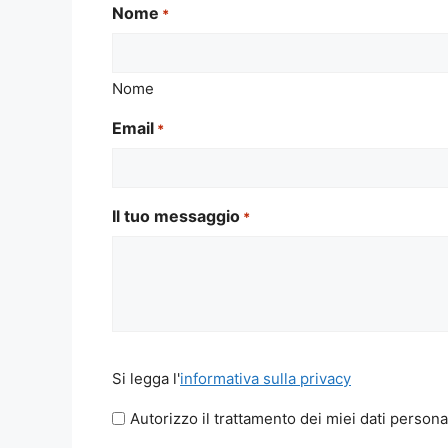
Nome
*
Nome
Email
*
Il tuo messaggio
*
Si
Si legga l'
informativa sulla privacy
legga
l'informativa
Autorizzo il trattamento dei miei dati persona
sulla