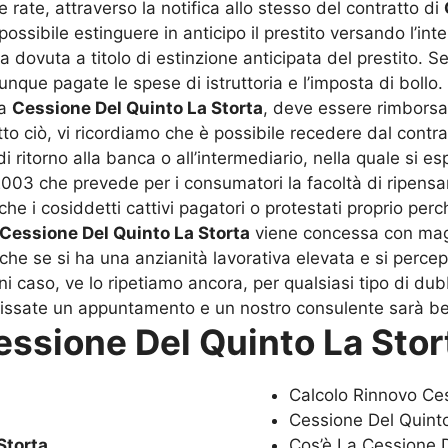
rate, attraverso la notifica allo stesso del contratto di
possibile estinguere in anticipo il prestito versando l’i
dovuta a titolo di estinzione anticipata del prestito. Se 
ue pagate le spese di istruttoria e l’imposta di bollo. L
la
Cessione Del Quinto La Storta
, deve essere rimborsa
o ciò, vi ricordiamo che è possibile recedere dal contrat
itorno alla banca o all’intermediario, nella quale si espri
2003 che prevede per i consumatori la facoltà di ripens
che i cosiddetti cattivi pagatori o protestati proprio pe
Cessione Del Quinto La Storta
viene concessa con maggi
he se si ha una anzianità lavorativa elevata e si percep
i caso, ve lo ripetiamo ancora, per qualsiasi tipo di du
fissate un appuntamento e un nostro consulente sarà ben 
essione Del Quinto La Stor
Calcolo Rinnovo Ce
Cessione Del Quint
Storta
Cos’è La Cessione 