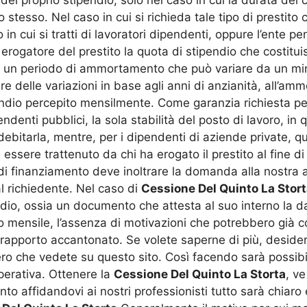
o stesso. Nel caso in cui si richieda tale tipo di presti
 in cui si tratti di lavoratori dipendenti, oppure l’ente pe
 erogatore del prestito la quota di stipendio che costitu
o un periodo di ammortamento che può variare da un mi
 delle variazioni in base agli anni di anzianità, all’am
ndio percepito mensilmente. Come garanzia richiesta per 
endenti pubblici, la sola stabilità del posto di lavoro, in
itarla, mentre, per i dipendenti di aziende private, que
 essere trattenuto da chi ha erogato il prestito al fine di
 di finanziamento deve inoltrare la domanda alla nostra 
al richiedente. Nel caso di
Cessione Del Quinto La Stor
pendio, ossia un documento che attesta al suo interno la 
o mensile, l’assenza di motivazioni che potrebbero già c
ine rapporto accantonato. Se volete saperne di più, des
ro che vedete su questo sito. Così facendo sarà possibi
perativa. Ottenere la
Cessione Del Quinto La Storta
, ve
anto affidandovi ai nostri professionisti tutto sarà chia