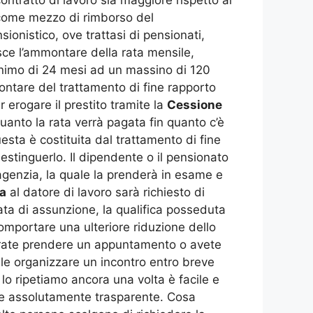
to come mezzo di rimborso del
nsionistico, ove trattasi di pensionati,
isce l’ammontare della rata mensile,
nimo di 24 mesi ad un massino di 120
montare del trattamento di fine rapporto
erogare il prestito tramite la
Cessione
 quanto la rata verrà pagata fin quanto c’è
sta è costituita dal trattamento di fine
 estinguerlo. Il dipendente o il pensionato
agenzia, la quale la prenderà in esame e
ta
al datore di lavoro sarà richiesto di
data di assunzione, la qualifica posseduta
omportare una ulteriore riduzione dello
iderate prendere un appuntamento o avete
le organizzare un incontro entro breve
 lo ripetiamo ancora una volta è facile e
ro e assolutamente trasparente. Cosa