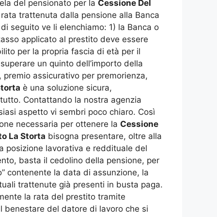
utela del pensionato per la
Cessione Del
la rata trattenuta dalla pensione alla Banca
e di seguito ve li elenchiamo: 1) la Banca o
l tasso applicato al prestito deve essere
lito per la propria fascia di età per il
superare un quinto dell’importo della
a, premio assicurativo per premorienza,
torta
è una soluzione sicura,
 tutto. Contattando la nostra agenzia
siasi aspetto vi sembri poco chiaro. Così
ione necessaria per ottenere la
Cessione
o La Storta
bisogna presentare, oltre alla
 posizione lavorativa e reddituale del
nto, basta il cedolino della pensione, per
ndio” contenente la data di assunzione, la
tuali trattenute già presenti in busta paga.
ente la rata del prestito tramite
l benestare del datore di lavoro che si