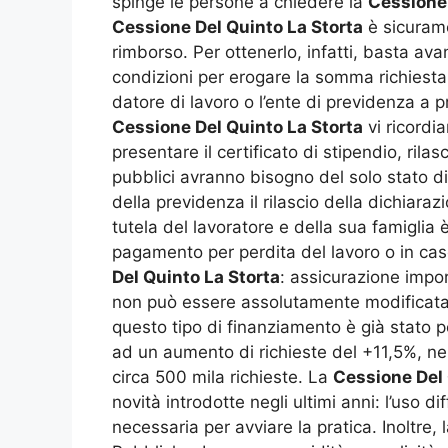
spinge le persone a chiedere la
Cessione 
Cessione Del Quinto La Storta
è sicuramen
rimborso. Per ottenerlo, infatti, basta av
condizioni per erogare la somma richiesta o
datore di lavoro o l’ente di previdenza a 
Cessione Del Quinto La Storta
vi ricordi
presentare il certificato di stipendio, rila
pubblici avranno bisogno del solo stato di 
della previdenza il rilascio della dichia
tutela del lavoratore e della sua famiglia 
pagamento per perdita del lavoro o in cas
Del Quinto La Storta
: assicurazione impo
non può essere assolutamente modificata dur
questo tipo di finanziamento è già stato po
ad un aumento di richieste del +11,5%, nel 
circa 500 mila richieste. La
Cessione Del 
novità introdotte negli ultimi anni: l’uso 
necessaria per avviare la pratica. Inoltre,