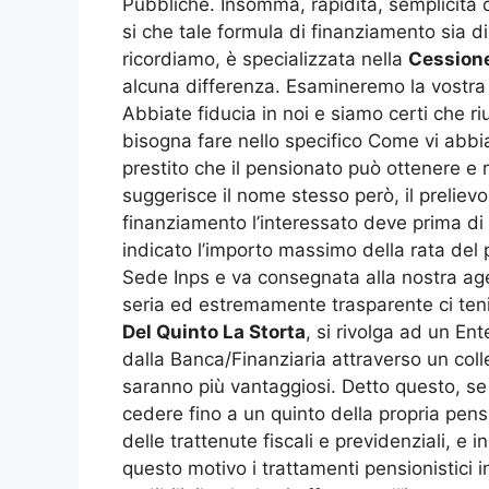
Pubbliche. Insomma, rapidità, semplicità d
si che tale formula di finanziamento sia d
ricordiamo, è specializzata nella
Cessione
alcuna differenza. Esamineremo la vostra 
Abbiate fiducia in noi e siamo certi che ri
bisogna fare nello specifico Come vi abbia
prestito che il pensionato può ottenere e
suggerisce il nome stesso però, il preliev
finanziamento l’interessato deve prima di
indicato l’importo massimo della rata del
Sede Inps e va consegnata alla nostra agen
seria ed estremamente trasparente ci tenia
Del Quinto La Storta
, si rivolga ad un En
dalla Banca/Finanziaria attraverso un colle
saranno più vantaggiosi. Detto questo, se
cedere fino a un quinto della propria pens
delle trattenute fiscali e previdenziali, 
questo motivo i trattamenti pensionistici i