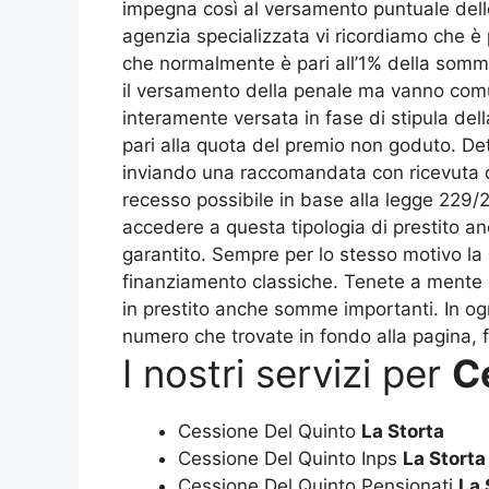
impegna così al versamento puntuale delle 
agenzia specializzata vi ricordiamo che è 
che normalmente è pari all’1% della somma 
il versamento della penale ma vanno comunq
interamente versata in fase di stipula del
pari alla quota del premio non goduto. Dett
inviando una raccomandata con ricevuta di r
recesso possibile in base alla legge 229/
accedere a questa tipologia di prestito an
garantito. Sempre per lo stesso motivo la
finanziamento classiche. Tenete a mente c
in prestito anche somme importanti. In ogn
numero che trovate in fondo alla pagina, 
I nostri servizi per
C
Cessione Del Quinto
La Storta
Cessione Del Quinto Inps
La Storta
Cessione Del Quinto Pensionati
La 