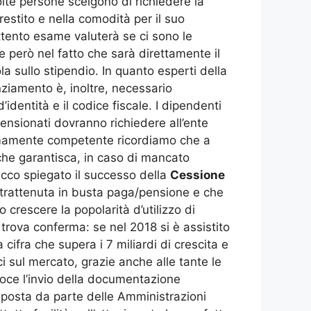
lte persone scelgono di richiedere la
restito e nella comodità per il suo
attento esame valuterà se ci sono le
e però nel fatto che sarà direttamente il
a sullo stipendio. In quanto esperti della
nziamento è, inoltre, necessario
identità e il codice fiscale. I dipendenti
pensionati dovranno richiedere all’ente
tremamente competente ricordiamo che a
e che garantisca, in caso di mancato
Ecco spiegato il successo della
Cessione
 trattenuta in busta paga/pensione e che
 crescere la popolarità d’utilizzo di
 trova conferma: se nel 2018 si è assistito
cifra che supera i 7 miliardi di crescita e
ci sul mercato, grazie anche alle tante le
eloce l’invio della documentazione
risposta da parte delle Amministrazioni