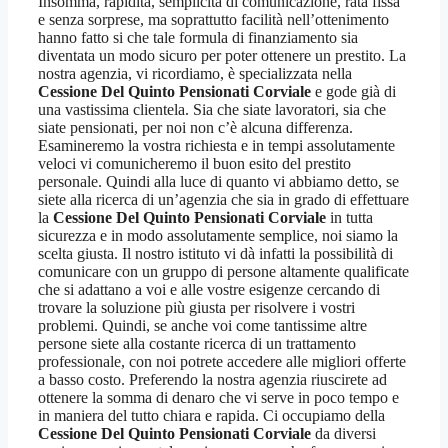
Insomma, rapidità, semplicità di comunicazione, rata fissa
e senza sorprese, ma soprattutto facilità nell’ottenimento
hanno fatto si che tale formula di finanziamento sia
diventata un modo sicuro per poter ottenere un prestito. La
nostra agenzia, vi ricordiamo, è specializzata nella
Cessione Del Quinto Pensionati Corviale
e gode già di
una vastissima clientela. Sia che siate lavoratori, sia che
siate pensionati, per noi non c’è alcuna differenza.
Esamineremo la vostra richiesta e in tempi assolutamente
veloci vi comunicheremo il buon esito del prestito
personale. Quindi alla luce di quanto vi abbiamo detto, se
siete alla ricerca di un’agenzia che sia in grado di effettuare
la
Cessione Del Quinto Pensionati Corviale
in tutta
sicurezza e in modo assolutamente semplice, noi siamo la
scelta giusta. Il nostro istituto vi dà infatti la possibilità di
comunicare con un gruppo di persone altamente qualificate
che si adattano a voi e alle vostre esigenze cercando di
trovare la soluzione più giusta per risolvere i vostri
problemi. Quindi, se anche voi come tantissime altre
persone siete alla costante ricerca di un trattamento
professionale, con noi potrete accedere alle migliori offerte
a basso costo. Preferendo la nostra agenzia riuscirete ad
ottenere la somma di denaro che vi serve in poco tempo e
in maniera del tutto chiara e rapida. Ci occupiamo della
Cessione Del Quinto Pensionati Corviale
da diversi