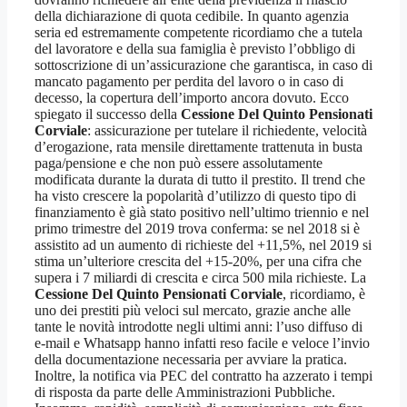
della dichiarazione di quota cedibile. In quanto agenzia
seria ed estremamente competente ricordiamo che a tutela
del lavoratore e della sua famiglia è previsto l’obbligo di
sottoscrizione di un’assicurazione che garantisca, in caso di
mancato pagamento per perdita del lavoro o in caso di
decesso, la copertura dell’importo ancora dovuto. Ecco
spiegato il successo della
Cessione Del Quinto Pensionati
Corviale
: assicurazione per tutelare il richiedente, velocità
d’erogazione, rata mensile direttamente trattenuta in busta
paga/pensione e che non può essere assolutamente
modificata durante la durata di tutto il prestito. Il trend che
ha visto crescere la popolarità d’utilizzo di questo tipo di
finanziamento è già stato positivo nell’ultimo triennio e nel
primo trimestre del 2019 trova conferma: se nel 2018 si è
assistito ad un aumento di richieste del +11,5%, nel 2019 si
stima un’ulteriore crescita del +15-20%, per una cifra che
supera i 7 miliardi di crescita e circa 500 mila richieste. La
Cessione Del Quinto Pensionati Corviale
, ricordiamo, è
uno dei prestiti più veloci sul mercato, grazie anche alle
tante le novità introdotte negli ultimi anni: l’uso diffuso di
e-mail e Whatsapp hanno infatti reso facile e veloce l’invio
della documentazione necessaria per avviare la pratica.
Inoltre, la notifica via PEC del contratto ha azzerato i tempi
di risposta da parte delle Amministrazioni Pubbliche.