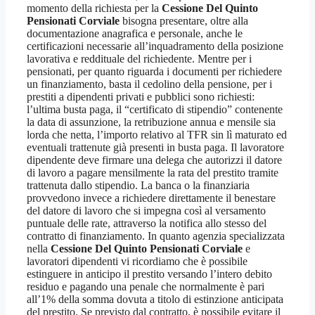
momento della richiesta per la
Cessione Del Quinto
Pensionati Corviale
bisogna presentare, oltre alla
documentazione anagrafica e personale, anche le
certificazioni necessarie all’inquadramento della posizione
lavorativa e reddituale del richiedente. Mentre per i
pensionati, per quanto riguarda i documenti per richiedere
un finanziamento, basta il cedolino della pensione, per i
prestiti a dipendenti privati e pubblici sono richiesti:
l’ultima busta paga, il “certificato di stipendio” contenente
la data di assunzione, la retribuzione annua e mensile sia
lorda che netta, l’importo relativo al TFR sin lì maturato ed
eventuali trattenute già presenti in busta paga. Il lavoratore
dipendente deve firmare una delega che autorizzi il datore
di lavoro a pagare mensilmente la rata del prestito tramite
trattenuta dallo stipendio. La banca o la finanziaria
provvedono invece a richiedere direttamente il benestare
del datore di lavoro che si impegna così al versamento
puntuale delle rate, attraverso la notifica allo stesso del
contratto di finanziamento. In quanto agenzia specializzata
nella
Cessione Del Quinto Pensionati Corviale
e
lavoratori dipendenti vi ricordiamo che è possibile
estinguere in anticipo il prestito versando l’intero debito
residuo e pagando una penale che normalmente è pari
all’1% della somma dovuta a titolo di estinzione anticipata
del prestito. Se previsto dal contratto, è possibile evitare il