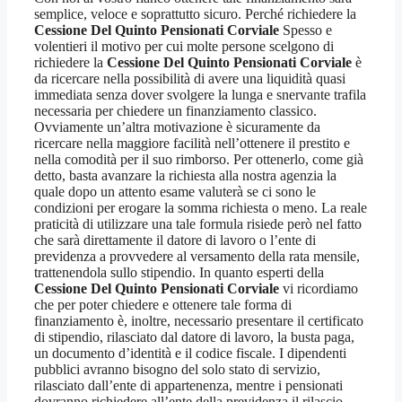
semplice, veloce e soprattutto sicuro. Perché richiedere la
Cessione Del Quinto Pensionati Corviale
Spesso e
volentieri il motivo per cui molte persone scelgono di
richiedere la
Cessione Del Quinto Pensionati Corviale
è
da ricercare nella possibilità di avere una liquidità quasi
immediata senza dover svolgere la lunga e snervante trafila
necessaria per chiedere un finanziamento classico.
Ovviamente un’altra motivazione è sicuramente da
ricercare nella maggiore facilità nell’ottenere il prestito e
nella comodità per il suo rimborso. Per ottenerlo, come già
detto, basta avanzare la richiesta alla nostra agenzia la
quale dopo un attento esame valuterà se ci sono le
condizioni per erogare la somma richiesta o meno. La reale
praticità di utilizzare una tale formula risiede però nel fatto
che sarà direttamente il datore di lavoro o l’ente di
previdenza a provvedere al versamento della rata mensile,
trattenendola sullo stipendio. In quanto esperti della
Cessione Del Quinto Pensionati Corviale
vi ricordiamo
che per poter chiedere e ottenere tale forma di
finanziamento è, inoltre, necessario presentare il certificato
di stipendio, rilasciato dal datore di lavoro, la busta paga,
un documento d’identità e il codice fiscale. I dipendenti
pubblici avranno bisogno del solo stato di servizio,
rilasciato dall’ente di appartenenza, mentre i pensionati
dovranno richiedere all’ente della previdenza il rilascio