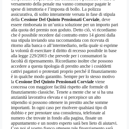
versamento della penale ma vanno comunque pagate le
spese di istruttoria e l’imposta di bollo. La polizza
assicurativa, di solito interamente versata in fase di stipula
della
Cessione Del Quinto Pensionati Corviale
, deve
essere rimborsata in un’unica soluzione per un importo pari
alla quota del premio non goduto. Detto ciò, vi ricordiamo
che è possibile recedere dal contratto entro 14 giorni dalla
sua stipula inviando una raccomandata con ricevuta di
ritorno alla banca o all’intermediario, nella quale si esprime
la volontà di esercitare il diritto di recesso possibile in base
alla legge 229/2003 che prevede per i consumatori la
facoltà di ripensamento. Ricordiamo inoltre che possono
accedere a questa tipologia di prestito anche i cosiddetti
cattivi pagatori o protestati proprio perché il finanziamento
è in qualche modo garantito. Sempre per lo stesso motivo
la
Cessione Del Quinto Pensionati Corviale
viene
concessa con maggiore facilità rispetto alle formule di
finanziamento classiche. Tenete a mente che se si ha una
anzianità lavorativa elevata e si percepisce un alto
stipendio si possono ottenere in prestito anche somme
importanti. In ogni caso per risolvere qualsiasi tipo di
dubbio e per prenotare una consulenza, telefonate al
numero che trovate in fondo alla pagina, fissate un
appuntamento e un nostro esperto sarà ben lieto di aiutarvi.
Con noi al vostro fianco ottenere tale finanziamento sarà