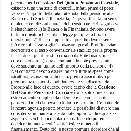
persona per la
Cessione Del Quinto Pensionati Corviale
,
esistono tutta una serie di controlli, infatti prima di poter
versare l’importo della rata trattenuta dalla pensione alla
Banca o alla Società finanziaria, l’Inps verifica la presenza
di alcune condizioni a tutela del pensionato, e di seguito ve
li elenchiamo: 1) la Banca o la Finanziaria devono avere
tutti i requisiti richiesti dalla legge per questo tipo di
operazione. 2) Il tasso applicato al prestito deve essere
inferiore al “tasso soglia” anti-usura per gli Enti finanziari
accreditati o al tasso convenzionale stabilito per la propria
fascia di età per il prestito erogato da Ente finanziario
convenzionato. 3) la rata contrattualmente prevista non
deve superare un quinto dell’importo della pensione. 4)
Nel contratto devono essere indicate tutte le spese come:
istruttoria, estinzione anticipata, premio assicurativo per
premorienza, commissioni, interessi e via discorrendo…
Proprio alla luce di questo, avrete capito che la
Cessione
Del Quinto Pensionati Corviale
è una soluzione sicura,
estremamente semplice da ottenere e che nel caso dei
pensionati tutela la persona in tutto e per tutto. Contattando
la nostra agenzia potrete ottenere la possibilità di avere una
consulenza in maniera tale da poter approfondire qualsiasi
aspetto vi sembri poco chiaro. Così facendo potrete
decidere in tutta serenità se richiedere o meno il
finanziamento. Detto ciò, è nostra premura ricordare che al