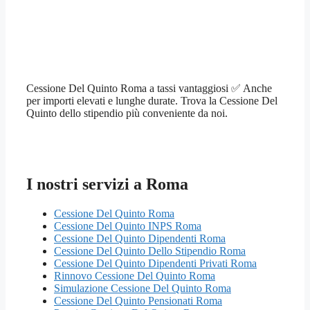
Cessione Del Quinto Roma a tassi vantaggiosi ✅ Anche
per importi elevati e lunghe durate. Trova la Cessione Del
Quinto dello stipendio più conveniente da noi.
I nostri servizi a Roma
Cessione Del Quinto Roma
Cessione Del Quinto INPS Roma
Cessione Del Quinto Dipendenti Roma
Cessione Del Quinto Dello Stipendio Roma
Cessione Del Quinto Dipendenti Privati Roma
Rinnovo Cessione Del Quinto Roma
Simulazione Cessione Del Quinto Roma
Cessione Del Quinto Pensionati Roma