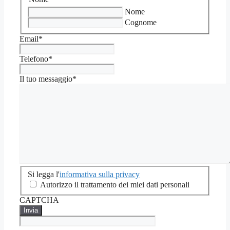
Nome
Cognome
Email
*
Telefono
*
Il tuo messaggio
*
Si
Si legga l'
informativa sulla privacy
legga
Autorizzo il trattamento dei miei dati personali
l'informativa
CAPTCHA
sulla
privacy
*