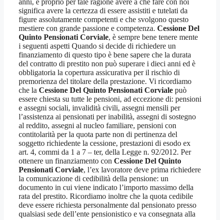
anni, e proprio per tale ragione avere a che fare con noi
significa avere la certezza di essere assistiti e tutelati da
figure assolutamente competenti e che svolgono questo
mestiere con grande passione e competenza.
Cessione Del
Quinto Pensionati Corviale
, è sempre bene tenere mente
i seguenti aspetti Quando si decide di richiedere un
finanziamento di questo tipo è bene sapere che la durata
del contratto di prestito non può superare i dieci anni ed è
obbligatoria la copertura assicurativa per il rischio di
premorienza del titolare della prestazione. Vi ricordiamo
che la
Cessione Del Quinto Pensionati Corviale
può
essere chiesta su tutte le pensioni, ad eccezione di: pensioni
e assegni sociali, invalidità civili, assegni mensili per
l’assistenza ai pensionati per inabilità, assegni di sostegno
al reddito, assegni al nucleo familiare, pensioni con
contitolarità per la quota parte non di pertinenza del
soggetto richiedente la cessione, prestazioni di esodo ex
art. 4, commi da 1 a 7 – ter, della Legge n. 92/2012. Per
ottenere un finanziamento con
Cessione Del Quinto
Pensionati Corviale
, l’ex lavoratore deve prima richiedere
la comunicazione di cedibilità della pensione: un
documento in cui viene indicato l’importo massimo della
rata del prestito. Ricordiamo inoltre che la quota cedibile
deve essere richiesta personalmente dal pensionato presso
qualsiasi sede dell’ente pensionistico e va consegnata alla