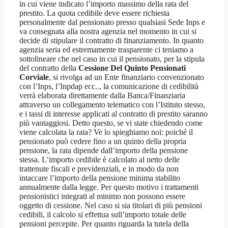
in cui viene indicato l’importo massimo della rata del
prestito. La quota cedibile deve essere richiesta
personalmente dal pensionato presso qualsiasi Sede Inps e
va consegnata alla nostra agenzia nel momento in cui si
decide di stipulare il contratto di finanziamento. In quanto
agenzia seria ed estremamente trasparente ci teniamo a
sottolineare che nel caso in cui il pensionato, per la stipula
del contratto della
Cessione Del Quinto Pensionati
Corviale
, si rivolga ad un Ente finanziario convenzionato
con l’Inps, l’Inpdap ecc.., la comunicazione di cedibilità
verrà elaborata direttamente dalla Banca/Finanziaria
attraverso un collegamento telematico con l’Istituto stesso,
e i tassi di interesse applicati al contratto di prestito saranno
più vantaggiosi. Detto questo, se vi state chiedendo come
viene calcolata la rata? Ve lo spieghiamo noi: poiché il
pensionato può cedere fino a un quinto della propria
pensione, la rata dipende dall’importo della pensione
stessa. L’importo cedibile è calcolato al netto delle
trattenute fiscali e previdenziali, e in modo da non
intaccare l’importo della pensione minima stabilito
annualmente dalla legge. Per questo motivo i trattamenti
pensionistici integrati al minimo non possono essere
oggetto di cessione. Nel caso si sia titolari di più pensioni
cedibili, il calcolo si effettua sull’importo totale delle
pensioni percepite. Per quanto riguarda la tutela della