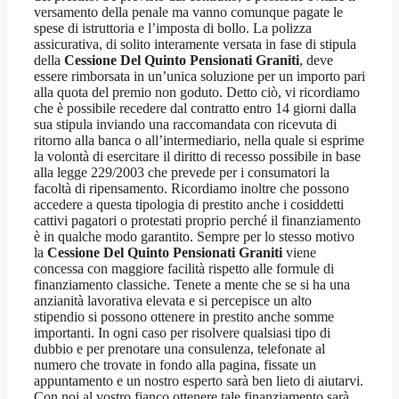
versamento della penale ma vanno comunque pagate le
spese di istruttoria e l’imposta di bollo. La polizza
assicurativa, di solito interamente versata in fase di stipula
della
Cessione Del Quinto Pensionati Graniti
, deve
essere rimborsata in un’unica soluzione per un importo pari
alla quota del premio non goduto. Detto ciò, vi ricordiamo
che è possibile recedere dal contratto entro 14 giorni dalla
sua stipula inviando una raccomandata con ricevuta di
ritorno alla banca o all’intermediario, nella quale si esprime
la volontà di esercitare il diritto di recesso possibile in base
alla legge 229/2003 che prevede per i consumatori la
facoltà di ripensamento. Ricordiamo inoltre che possono
accedere a questa tipologia di prestito anche i cosiddetti
cattivi pagatori o protestati proprio perché il finanziamento
è in qualche modo garantito. Sempre per lo stesso motivo
la
Cessione Del Quinto Pensionati Graniti
viene
concessa con maggiore facilità rispetto alle formule di
finanziamento classiche. Tenete a mente che se si ha una
anzianità lavorativa elevata e si percepisce un alto
stipendio si possono ottenere in prestito anche somme
importanti. In ogni caso per risolvere qualsiasi tipo di
dubbio e per prenotare una consulenza, telefonate al
numero che trovate in fondo alla pagina, fissate un
appuntamento e un nostro esperto sarà ben lieto di aiutarvi.
Con noi al vostro fianco ottenere tale finanziamento sarà