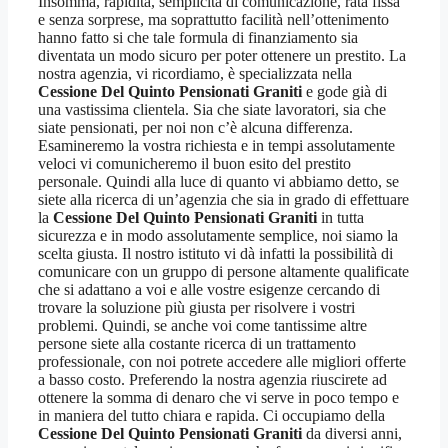
Insomma, rapidità, semplicità di comunicazione, rata fissa
e senza sorprese, ma soprattutto facilità nell’ottenimento
hanno fatto si che tale formula di finanziamento sia
diventata un modo sicuro per poter ottenere un prestito. La
nostra agenzia, vi ricordiamo, è specializzata nella
Cessione Del Quinto Pensionati Graniti
e gode già di
una vastissima clientela. Sia che siate lavoratori, sia che
siate pensionati, per noi non c’è alcuna differenza.
Esamineremo la vostra richiesta e in tempi assolutamente
veloci vi comunicheremo il buon esito del prestito
personale. Quindi alla luce di quanto vi abbiamo detto, se
siete alla ricerca di un’agenzia che sia in grado di effettuare
la
Cessione Del Quinto Pensionati Graniti
in tutta
sicurezza e in modo assolutamente semplice, noi siamo la
scelta giusta. Il nostro istituto vi dà infatti la possibilità di
comunicare con un gruppo di persone altamente qualificate
che si adattano a voi e alle vostre esigenze cercando di
trovare la soluzione più giusta per risolvere i vostri
problemi. Quindi, se anche voi come tantissime altre
persone siete alla costante ricerca di un trattamento
professionale, con noi potrete accedere alle migliori offerte
a basso costo. Preferendo la nostra agenzia riuscirete ad
ottenere la somma di denaro che vi serve in poco tempo e
in maniera del tutto chiara e rapida. Ci occupiamo della
Cessione Del Quinto Pensionati Graniti
da diversi anni,