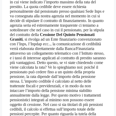
in cui viene indicato l’importo massimo della rata del
prestito. La quota cedibile deve essere richiesta
personalmente dal pensionato presso qualsiasi Sede Inps e
va consegnata alla nostra agenzia nel momento in cui si
decide di stipulare il contratto di finanziamento. In quanto
agenzia seria ed estremamente trasparente ci teniamo a
sottolineare che nel caso in cui il pensionato, per la stipula
del contratto della
Cessione Del Quinto Pensionati
Graniti
, si rivolga ad un Ente finanziario convenzionato
con l’Inps, l’Inpdap ecc.., la comunicazione di cedibilità
verrà elaborata direttamente dalla Banca/Finanziaria
attraverso un collegamento telematico con l’Istituto stesso,
e i tassi di interesse applicati al contratto di prestito saranno
più vantaggiosi. Detto questo, se vi state chiedendo come
viene calcolata la rata? Ve lo spieghiamo noi: poiché il
pensionato può cedere fino a un quinto della propria
pensione, la rata dipende dall’importo della pensione
stessa. L’importo cedibile è calcolato al netto delle
trattenute fiscali e previdenziali, e in modo da non
intaccare l’importo della pensione minima stabilito
annualmente dalla legge. Per questo motivo i trattamenti
pensionistici integrati al minimo non possono essere
oggetto di cessione. Nel caso si sia titolari di più pensioni
cedibili, il calcolo si effettua sull’importo totale delle
pensioni percepite. Per quanto riguarda la tutela della