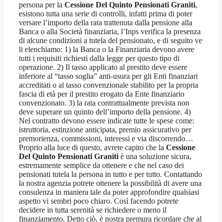
persona per la
Cessione Del Quinto Pensionati Graniti
,
esistono tutta una serie di controlli, infatti prima di poter
versare l’importo della rata trattenuta dalla pensione alla
Banca o alla Società finanziaria, l’Inps verifica la presenza
di alcune condizioni a tutela del pensionato, e di seguito ve
li elenchiamo: 1) la Banca o la Finanziaria devono avere
tutti i requisiti richiesti dalla legge per questo tipo di
operazione. 2) Il tasso applicato al prestito deve essere
inferiore al “tasso soglia” anti-usura per gli Enti finanziari
accreditati o al tasso convenzionale stabilito per la propria
fascia di età per il prestito erogato da Ente finanziario
convenzionato. 3) la rata contrattualmente prevista non
deve superare un quinto dell’importo della pensione. 4)
Nel contratto devono essere indicate tutte le spese come:
istruttoria, estinzione anticipata, premio assicurativo per
premorienza, commissioni, interessi e via discorrendo…
Proprio alla luce di questo, avrete capito che la
Cessione
Del Quinto Pensionati Graniti
è una soluzione sicura,
estremamente semplice da ottenere e che nel caso dei
pensionati tutela la persona in tutto e per tutto. Contattando
la nostra agenzia potrete ottenere la possibilità di avere una
consulenza in maniera tale da poter approfondire qualsiasi
aspetto vi sembri poco chiaro. Così facendo potrete
decidere in tutta serenità se richiedere o meno il
finanziamento. Detto ciò, è nostra premura ricordare che al