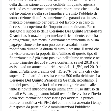
della dichiarazione di quota cedibile. In quanto agenzia
seria ed estremamente competente ricordiamo che a tutela
del lavoratore e della sua famiglia è previsto l’obbligo di
sottoscrizione di un’assicurazione che garantisca, in caso di
mancato pagamento per perdita del lavoro o in caso di
decesso, la copertura dell’importo ancora dovuto. Ecco
spiegato il successo della
Cessione Del Quinto Pensionati
Graniti
: assicurazione per tutelare il richiedente, velocità
d’erogazione, rata mensile direttamente trattenuta in busta
paga/pensione e che non può essere assolutamente
modificata durante la durata di tutto il prestito. Il trend che
ha visto crescere la popolarità d’utilizzo di questo tipo di
finanziamento è già stato positivo nell’ultimo triennio e nel
primo trimestre del 2019 trova conferma: se nel 2018 si è
assistito ad un aumento di richieste del +11,5%, nel 2019 si
stima un’ulteriore crescita del +15-20%, per una cifra che
supera i 7 miliardi di crescita e circa 500 mila richieste. La
Cessione Del Quinto Pensionati Graniti
, ricordiamo, è
uno dei prestiti più veloci sul mercato, grazie anche alle
tante le novità introdotte negli ultimi anni: l’uso diffuso di
e-mail e Whatsapp hanno infatti reso facile e veloce l’invio
della documentazione necessaria per avviare la pratica.
Inoltre, la notifica via PEC del contratto ha azzerato i tempi
di risposta da parte delle Amministrazioni Pubbliche.