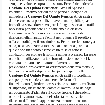
semplice, veloce e soprattutto sicuro. Perché richiedere la
Cessione Del Quinto Pensionati Graniti
Spesso e
volentieri il motivo per cui molte persone scelgono di
richiedere la
Cessione Del Quinto Pensionati Graniti
è
da ricercare nella possibilità di avere una liquidità quasi
immediata senza dover svolgere la lunga e snervante trafila
necessaria per chiedere un finanziamento classico.
Ovviamente un’altra motivazione è sicuramente da
ricercare nella maggiore facilità nell’ottenere il prestito e
nella comodità per il suo rimborso. Per ottenerlo, come già
detto, basta avanzare la richiesta alla nostra agenzia la
quale dopo un attento esame valuterà se ci sono le
condizioni per erogare la somma richiesta o meno. La reale
praticità di utilizzare una tale formula risiede però nel fatto
che sarà direttamente il datore di lavoro o l’ente di
previdenza a provvedere al versamento della rata mensile,
trattenendola sullo stipendio. In quanto esperti della
Cessione Del Quinto Pensionati Graniti
vi ricordiamo
che per poter chiedere e ottenere tale forma di
finanziamento è, inoltre, necessario presentare il certificato
di stipendio, rilasciato dal datore di lavoro, la busta paga,
un documento d’identità e il codice fiscale. I dipendenti
pubblici avranno bisogno del solo stato di servizio,
rilasciato dall’ente di appartenenza, mentre i pensionati
dovranno richiedere all’ente della previdenza il rilascio