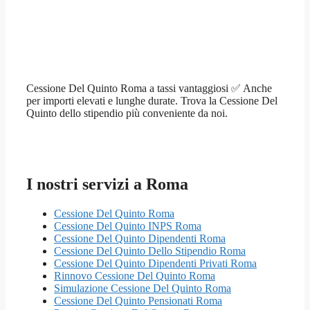
Cessione Del Quinto Roma a tassi vantaggiosi ✅ Anche
per importi elevati e lunghe durate. Trova la Cessione Del
Quinto dello stipendio più conveniente da noi.
I nostri servizi a Roma
Cessione Del Quinto Roma
Cessione Del Quinto INPS Roma
Cessione Del Quinto Dipendenti Roma
Cessione Del Quinto Dello Stipendio Roma
Cessione Del Quinto Dipendenti Privati Roma
Rinnovo Cessione Del Quinto Roma
Simulazione Cessione Del Quinto Roma
Cessione Del Quinto Pensionati Roma