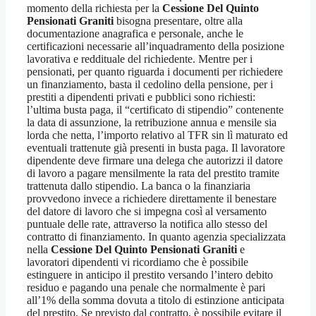
momento della richiesta per la
Cessione Del Quinto
Pensionati Graniti
bisogna presentare, oltre alla
documentazione anagrafica e personale, anche le
certificazioni necessarie all’inquadramento della posizione
lavorativa e reddituale del richiedente. Mentre per i
pensionati, per quanto riguarda i documenti per richiedere
un finanziamento, basta il cedolino della pensione, per i
prestiti a dipendenti privati e pubblici sono richiesti:
l’ultima busta paga, il “certificato di stipendio” contenente
la data di assunzione, la retribuzione annua e mensile sia
lorda che netta, l’importo relativo al TFR sin lì maturato ed
eventuali trattenute già presenti in busta paga. Il lavoratore
dipendente deve firmare una delega che autorizzi il datore
di lavoro a pagare mensilmente la rata del prestito tramite
trattenuta dallo stipendio. La banca o la finanziaria
provvedono invece a richiedere direttamente il benestare
del datore di lavoro che si impegna così al versamento
puntuale delle rate, attraverso la notifica allo stesso del
contratto di finanziamento. In quanto agenzia specializzata
nella
Cessione Del Quinto Pensionati Graniti
e
lavoratori dipendenti vi ricordiamo che è possibile
estinguere in anticipo il prestito versando l’intero debito
residuo e pagando una penale che normalmente è pari
all’1% della somma dovuta a titolo di estinzione anticipata
del prestito. Se previsto dal contratto, è possibile evitare il