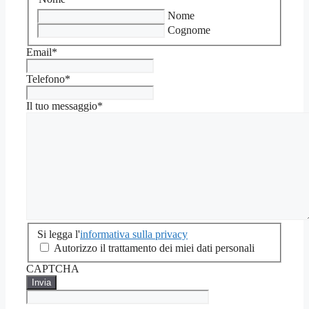
Nome
Cognome
Email
*
Telefono
*
Il tuo messaggio
*
Si
Si legga l'
informativa sulla privacy
legga
Autorizzo il trattamento dei miei dati personali
l'informativa
CAPTCHA
sulla
privacy
*