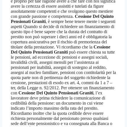
e proprio per tale ragione avere a che fare con noi significa
avere la certezza di essere assistiti e tutelati da figure
assolutamente competenti e che svolgono questo mestiere
con grande passione e competenza.
Cessione Del Quinto
Pensionati Graniti
, è sempre bene tenere mente i seguenti
aspetti Quando si decide di richiedere un finanziamento di
questo tipo è bene sapere che la durata del contratto di
prestito non può superare i dieci anni ed è obbligatoria la
copertura assicurativa per il rischio di premorienza del
titolare della prestazione. Vi ricordiamo che la
Cessione
Del Quinto Pensionati Graniti
può essere chiesta su tutte
le pensioni, ad eccezione di: pensioni e assegni sociali,
invalidità civili, assegni mensili per l’assistenza ai
pensionati per inabilità, assegni di sostegno al reddito,
assegni al nucleo familiare, pensioni con contitolarità per la
quota parte non di pertinenza del soggetto richiedente la
cessione, prestazioni di esodo ex art. 4, commi da 1 a 7 –
ter, della Legge n. 92/2012. Per ottenere un finanziamento
con
Cessione Del Quinto Pensionati Graniti
, l’ex
lavoratore deve prima richiedere la comunicazione di
cedibilità della pensione: un documento in cui viene
indicato l’importo massimo della rata del prestito.
Ricordiamo inoltre che la quota cedibile deve essere
richiesta personalmente dal pensionato presso qualsiasi
sede dell’ente pensionistico e va consegnata alla Banca o