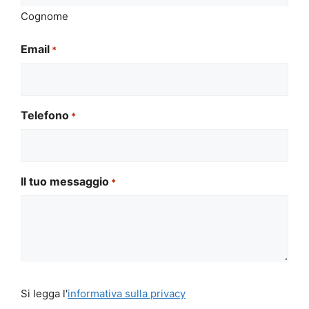
Cognome
Email
*
Telefono
*
Il tuo messaggio
*
Si
Si legga l'
informativa sulla privacy
legga