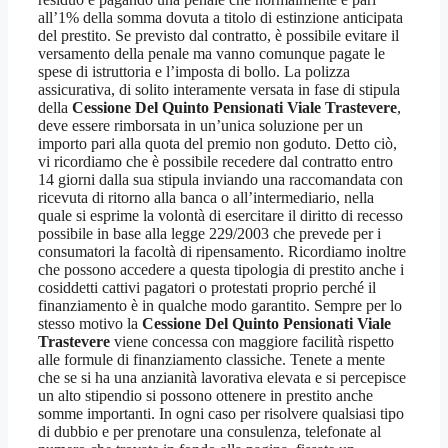
all’1% della somma dovuta a titolo di estinzione anticipata
del prestito. Se previsto dal contratto, è possibile evitare il
versamento della penale ma vanno comunque pagate le
spese di istruttoria e l’imposta di bollo. La polizza
assicurativa, di solito interamente versata in fase di stipula
della
Cessione Del Quinto Pensionati Viale Trastevere
,
deve essere rimborsata in un’unica soluzione per un
importo pari alla quota del premio non goduto. Detto ciò,
vi ricordiamo che è possibile recedere dal contratto entro
14 giorni dalla sua stipula inviando una raccomandata con
ricevuta di ritorno alla banca o all’intermediario, nella
quale si esprime la volontà di esercitare il diritto di recesso
possibile in base alla legge 229/2003 che prevede per i
consumatori la facoltà di ripensamento. Ricordiamo inoltre
che possono accedere a questa tipologia di prestito anche i
cosiddetti cattivi pagatori o protestati proprio perché il
finanziamento è in qualche modo garantito. Sempre per lo
stesso motivo la
Cessione Del Quinto Pensionati Viale
Trastevere
viene concessa con maggiore facilità rispetto
alle formule di finanziamento classiche. Tenete a mente
che se si ha una anzianità lavorativa elevata e si percepisce
un alto stipendio si possono ottenere in prestito anche
somme importanti. In ogni caso per risolvere qualsiasi tipo
di dubbio e per prenotare una consulenza, telefonate al