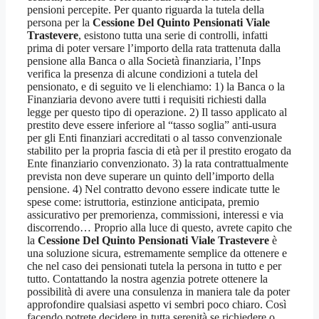
pensioni percepite. Per quanto riguarda la tutela della
persona per la
Cessione Del Quinto Pensionati Viale
Trastevere
, esistono tutta una serie di controlli, infatti
prima di poter versare l’importo della rata trattenuta dalla
pensione alla Banca o alla Società finanziaria, l’Inps
verifica la presenza di alcune condizioni a tutela del
pensionato, e di seguito ve li elenchiamo: 1) la Banca o la
Finanziaria devono avere tutti i requisiti richiesti dalla
legge per questo tipo di operazione. 2) Il tasso applicato al
prestito deve essere inferiore al “tasso soglia” anti-usura
per gli Enti finanziari accreditati o al tasso convenzionale
stabilito per la propria fascia di età per il prestito erogato da
Ente finanziario convenzionato. 3) la rata contrattualmente
prevista non deve superare un quinto dell’importo della
pensione. 4) Nel contratto devono essere indicate tutte le
spese come: istruttoria, estinzione anticipata, premio
assicurativo per premorienza, commissioni, interessi e via
discorrendo… Proprio alla luce di questo, avrete capito che
la
Cessione Del Quinto Pensionati Viale Trastevere
è
una soluzione sicura, estremamente semplice da ottenere e
che nel caso dei pensionati tutela la persona in tutto e per
tutto. Contattando la nostra agenzia potrete ottenere la
possibilità di avere una consulenza in maniera tale da poter
approfondire qualsiasi aspetto vi sembri poco chiaro. Così
facendo potrete decidere in tutta serenità se richiedere o