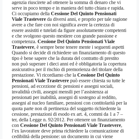
agenzia riuscirete ad ottenere la somma di denaro che vi
serve in poco tempo e in maniera del tutto chiara e rapida.
Ci occupiamo della
Cessione Del Quinto Pensionati
Viale Trastevere
da diversi anni, e proprio per tale ragione
avere a che fare con noi significa avere la certezza di
essere assistiti e tutelati da figure assolutamente competenti
e che svolgono questo mestiere con grande passione e
competenza.
Cessione Del Quinto Pensionati Viale
Trastevere
, è sempre bene tenere mente i seguenti aspetti
Quando si decide di richiedere un finanziamento di questo
tipo è bene sapere che la durata del contratto di prestito
non può superare i dieci anni ed è obbligatoria la copertura
assicurativa per il rischio di premorienza del titolare della
prestazione. Vi ricordiamo che la
Cessione Del Quinto
Pensionati Viale Trastevere
può essere chiesta su tutte le
pensioni, ad eccezione di: pensioni e assegni sociali,
invalidità civili, assegni mensili per l’assistenza ai
pensionati per inabilità, assegni di sostegno al reddito,
assegni al nucleo familiare, pensioni con contitolarità per la
quota parte non di pertinenza del soggetto richiedente la
cessione, prestazioni di esodo ex art. 4, commi da 1 a 7 –
ter, della Legge n. 92/2012. Per ottenere un finanziamento
con
Cessione Del Quinto Pensionati Viale Trastevere
,
l’ex lavoratore deve prima richiedere la comunicazione di
cedibilità della pensione: un documento in cui viene