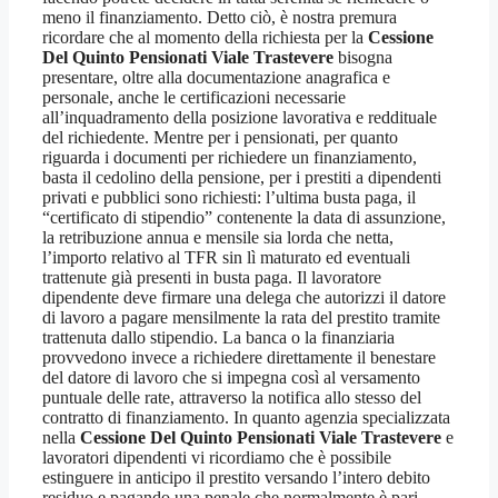
meno il finanziamento. Detto ciò, è nostra premura
ricordare che al momento della richiesta per la
Cessione
Del Quinto Pensionati Viale Trastevere
bisogna
presentare, oltre alla documentazione anagrafica e
personale, anche le certificazioni necessarie
all’inquadramento della posizione lavorativa e reddituale
del richiedente. Mentre per i pensionati, per quanto
riguarda i documenti per richiedere un finanziamento,
basta il cedolino della pensione, per i prestiti a dipendenti
privati e pubblici sono richiesti: l’ultima busta paga, il
“certificato di stipendio” contenente la data di assunzione,
la retribuzione annua e mensile sia lorda che netta,
l’importo relativo al TFR sin lì maturato ed eventuali
trattenute già presenti in busta paga. Il lavoratore
dipendente deve firmare una delega che autorizzi il datore
di lavoro a pagare mensilmente la rata del prestito tramite
trattenuta dallo stipendio. La banca o la finanziaria
provvedono invece a richiedere direttamente il benestare
del datore di lavoro che si impegna così al versamento
puntuale delle rate, attraverso la notifica allo stesso del
contratto di finanziamento. In quanto agenzia specializzata
nella
Cessione Del Quinto Pensionati Viale Trastevere
e
lavoratori dipendenti vi ricordiamo che è possibile
estinguere in anticipo il prestito versando l’intero debito
residuo e pagando una penale che normalmente è pari