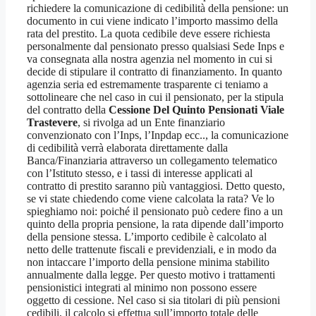
richiedere la comunicazione di cedibilità della pensione: un
documento in cui viene indicato l’importo massimo della
rata del prestito. La quota cedibile deve essere richiesta
personalmente dal pensionato presso qualsiasi Sede Inps e
va consegnata alla nostra agenzia nel momento in cui si
decide di stipulare il contratto di finanziamento. In quanto
agenzia seria ed estremamente trasparente ci teniamo a
sottolineare che nel caso in cui il pensionato, per la stipula
del contratto della
Cessione Del Quinto Pensionati Viale
Trastevere
, si rivolga ad un Ente finanziario
convenzionato con l’Inps, l’Inpdap ecc.., la comunicazione
di cedibilità verrà elaborata direttamente dalla
Banca/Finanziaria attraverso un collegamento telematico
con l’Istituto stesso, e i tassi di interesse applicati al
contratto di prestito saranno più vantaggiosi. Detto questo,
se vi state chiedendo come viene calcolata la rata? Ve lo
spieghiamo noi: poiché il pensionato può cedere fino a un
quinto della propria pensione, la rata dipende dall’importo
della pensione stessa. L’importo cedibile è calcolato al
netto delle trattenute fiscali e previdenziali, e in modo da
non intaccare l’importo della pensione minima stabilito
annualmente dalla legge. Per questo motivo i trattamenti
pensionistici integrati al minimo non possono essere
oggetto di cessione. Nel caso si sia titolari di più pensioni
cedibili, il calcolo si effettua sull’importo totale delle