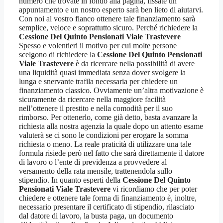
numero che trovate in fondo alla pagina, fissate un
appuntamento e un nostro esperto sarà ben lieto di aiutarvi.
Con noi al vostro fianco ottenere tale finanziamento sarà
semplice, veloce e soprattutto sicuro. Perché richiedere la
Cessione Del Quinto Pensionati Viale Trastevere
Spesso e volentieri il motivo per cui molte persone
scelgono di richiedere la
Cessione Del Quinto Pensionati
Viale Trastevere
è da ricercare nella possibilità di avere
una liquidità quasi immediata senza dover svolgere la
lunga e snervante trafila necessaria per chiedere un
finanziamento classico. Ovviamente un’altra motivazione è
sicuramente da ricercare nella maggiore facilità
nell’ottenere il prestito e nella comodità per il suo
rimborso. Per ottenerlo, come già detto, basta avanzare la
richiesta alla nostra agenzia la quale dopo un attento esame
valuterà se ci sono le condizioni per erogare la somma
richiesta o meno. La reale praticità di utilizzare una tale
formula risiede però nel fatto che sarà direttamente il datore
di lavoro o l’ente di previdenza a provvedere al
versamento della rata mensile, trattenendola sullo
stipendio. In quanto esperti della
Cessione Del Quinto
Pensionati Viale Trastevere
vi ricordiamo che per poter
chiedere e ottenere tale forma di finanziamento è, inoltre,
necessario presentare il certificato di stipendio, rilasciato
dal datore di lavoro, la busta paga, un documento