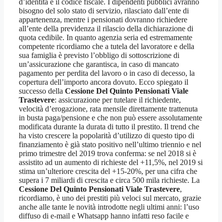
d’identità e il codice fiscale. I dipendenti pubblici avranno
bisogno del solo stato di servizio, rilasciato dall’ente di
appartenenza, mentre i pensionati dovranno richiedere
all’ente della previdenza il rilascio della dichiarazione di
quota cedibile. In quanto agenzia seria ed estremamente
competente ricordiamo che a tutela del lavoratore e della
sua famiglia è previsto l’obbligo di sottoscrizione di
un’assicurazione che garantisca, in caso di mancato
pagamento per perdita del lavoro o in caso di decesso, la
copertura dell’importo ancora dovuto. Ecco spiegato il
successo della
Cessione Del Quinto Pensionati Viale
Trastevere
: assicurazione per tutelare il richiedente,
velocità d’erogazione, rata mensile direttamente trattenuta
in busta paga/pensione e che non può essere assolutamente
modificata durante la durata di tutto il prestito. Il trend che
ha visto crescere la popolarità d’utilizzo di questo tipo di
finanziamento è già stato positivo nell’ultimo triennio e nel
primo trimestre del 2019 trova conferma: se nel 2018 si è
assistito ad un aumento di richieste del +11,5%, nel 2019 si
stima un’ulteriore crescita del +15-20%, per una cifra che
supera i 7 miliardi di crescita e circa 500 mila richieste. La
Cessione Del Quinto Pensionati Viale Trastevere
,
ricordiamo, è uno dei prestiti più veloci sul mercato, grazie
anche alle tante le novità introdotte negli ultimi anni: l’uso
diffuso di e-mail e Whatsapp hanno infatti reso facile e