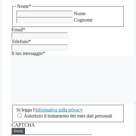
Nome
*
Nome
Cognome
Email
*
Telefono
*
Il tuo messaggio
*
Si
Si legga l'
informativa sulla privacy
legga
Autorizzo il trattamento dei miei dati personali
l'informativa
CAPTCHA
sulla
privacy
*