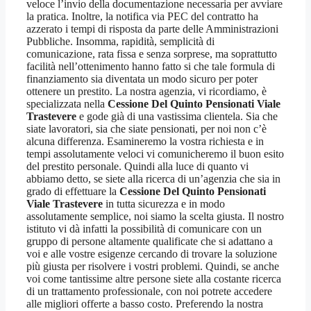
veloce l’invio della documentazione necessaria per avviare
la pratica. Inoltre, la notifica via PEC del contratto ha
azzerato i tempi di risposta da parte delle Amministrazioni
Pubbliche. Insomma, rapidità, semplicità di
comunicazione, rata fissa e senza sorprese, ma soprattutto
facilità nell’ottenimento hanno fatto si che tale formula di
finanziamento sia diventata un modo sicuro per poter
ottenere un prestito. La nostra agenzia, vi ricordiamo, è
specializzata nella
Cessione Del Quinto Pensionati Viale
Trastevere
e gode già di una vastissima clientela. Sia che
siate lavoratori, sia che siate pensionati, per noi non c’è
alcuna differenza. Esamineremo la vostra richiesta e in
tempi assolutamente veloci vi comunicheremo il buon esito
del prestito personale. Quindi alla luce di quanto vi
abbiamo detto, se siete alla ricerca di un’agenzia che sia in
grado di effettuare la
Cessione Del Quinto Pensionati
Viale Trastevere
in tutta sicurezza e in modo
assolutamente semplice, noi siamo la scelta giusta. Il nostro
istituto vi dà infatti la possibilità di comunicare con un
gruppo di persone altamente qualificate che si adattano a
voi e alle vostre esigenze cercando di trovare la soluzione
più giusta per risolvere i vostri problemi. Quindi, se anche
voi come tantissime altre persone siete alla costante ricerca
di un trattamento professionale, con noi potrete accedere
alle migliori offerte a basso costo. Preferendo la nostra