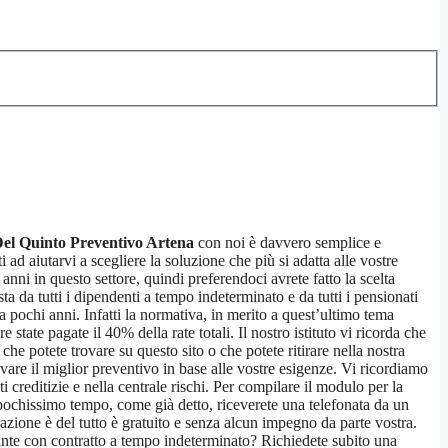
Del Quinto Preventivo Artena
con noi è davvero semplice e
 ad aiutarvi a scegliere la soluzione che più si adatta alle vostre
anni in questo settore, quindi preferendoci avrete fatto la scelta
ta da tutti i dipendenti a tempo indeterminato e da tutti i pensionati
da pochi anni. Infatti la normativa, in merito a quest’ultimo tema
state pagate il 40% della rate totali. Il nostro istituto vi ricorda che
he potete trovare su questo sito o che potete ritirare nella nostra
vare il miglior preventivo in base alle vostre esigenze. Vi ricordiamo
creditizie e nella centrale rischi. Per compilare il modulo per la
di pochissimo tempo, come già detto, riceverete una telefonata da un
razione è del tutto è gratuito e senza alcun impegno da parte vostra.
nante con contratto a tempo indeterminato? Richiedete subito una