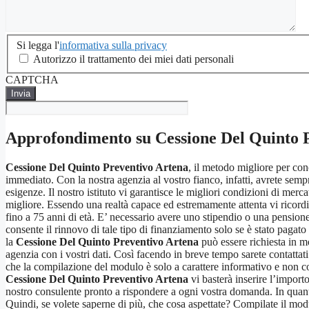
Si
Si legga l'
informativa sulla privacy
legga
Autorizzo il trattamento dei miei dati personali
l'informativa
CAPTCHA
sulla
privacy
*
Approfondimento su
Cessione Del Quinto 
Cessione Del Quinto Preventivo Artena
, il metodo migliore per con
immediato. Con la nostra agenzia al vostro fianco, infatti, avrete sempre
esigenze. Il nostro istituto vi garantisce le migliori condizioni di merc
migliore. Essendo una realtà capace ed estremamente attenta vi ricor
fino a 75 anni di età. E’ necessario avere uno stipendio o una pensione m
consente il rinnovo di tale tipo di finanziamento solo se è stato pagato i
la
Cessione Del Quinto Preventivo Artena
può essere richiesta in mo
agenzia con i vostri dati. Così facendo in breve tempo sarete contattat
che la compilazione del modulo è solo a carattere informativo e non com
Cessione Del Quinto Preventivo Artena
vi basterà inserire l’import
nostro consulente pronto a rispondere a ogni vostra domanda. In quanto 
Quindi, se volete saperne di più, che cosa aspettate? Compilate il mod