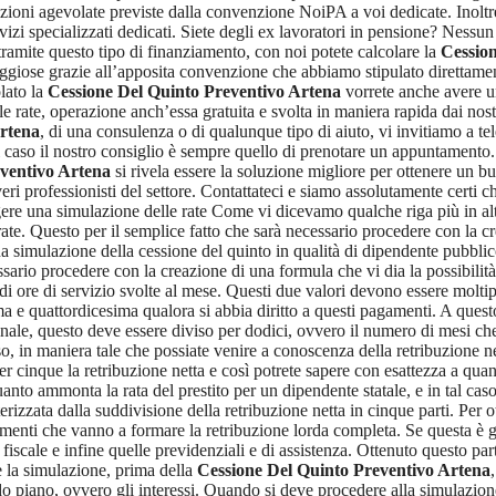
izioni agevolate previste dalla convenzione NoiPA a voi dedicate. Inoltre
rvizi specializzati dedicati. Siete degli ex lavoratori in pensione? Nessun
tramite questo tipo di finanziamento, con noi potete calcolare la
Cessio
ggiose grazie all’apposita convenzione che abbiamo stipulato direttament
lato la
Cessione Del Quinto Preventivo Artena
vorrete anche avere un
e rate, operazione anch’essa gratuita e svolta in maniera rapida dai nostri
Artena
, di una consulenza o di qualunque tipo di aiuto, vi invitiamo a t
i caso il nostro consiglio è sempre quello di prenotare un appuntamento. 
ventivo Artena
si rivela essere la soluzione migliore per ottenere un b
eri professionisti del settore. Contattateci e siamo assolutamente certi ch
ere una simulazione delle rate Come vi dicevamo qualche riga più in al
te. Questo per il semplice fatto che sarà necessario procedere con la cre
a simulazione della cessione del quinto in qualità di dipendente pubblic
ssario procedere con la creazione di una formula che vi dia la possibilità
di ore di servizio svolte al mese. Questi due valori devono essere moltipl
ima e quattordicesima qualora si abbia diritto a questi pagamenti. A ques
finale, questo deve essere diviso per dodici, ovvero il numero di mesi che
sso, in maniera tale che possiate venire a conoscenza della retribuzione n
er cinque la retribuzione netta e così potrete sapere con esattezza a qu
anto ammonta la rata del prestito per un dipendente statale, e in tal c
terizzata dalla suddivisione della retribuzione netta in cinque parti. Per o
 elementi che vanno a formare la retribuzione lorda completa. Se questa è 
 fiscale e infine quelle previdenziali e di assistenza. Ottenuto questo par
e la simulazione, prima della
Cessione Del Quinto Preventivo Artena
ano, ovvero gli interessi. Quando si deve procedere alla simulazione in