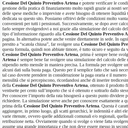
Cessione Del Quinto Preventivo Artena
e potrete verificare le cond
gestione della pratica di finanziamento molto rapidi grazie ai nostri se
delle spese mediche o impreviste e avete bisogno di ottenere liquidità 
dedicata su questo sito. Possiamo offrirvi delle condizioni molto vanta
convenienti per tutti i pensionati. Successivamente, se dopo aver calco
farlo sempre rivolgendovi a noi grazie alla simulazione del calcolo dell
tipo d’informazione riguardo alla
Cessione Del Quinto Preventivo 
pagina. In alternativa potete anche venire direttamente in sede. In ogn
prestito a “scatola chiusa”, far svolgere una
Cessione Del Quinto Pre
questa formula, quindi non abbiate timore, è tutto sicuro e seguito da v
Cessione Del Quinto Preventivo Artena
, prima è sempre bene svolg
Artena
è sempre bene far svolgere una simulazione del calcolo delle ra
stipendio netto mensile in maniera precisa. La formula per svolgere un
alcuni dati sulla busta paga. Questo per il semplice fatto che sarà nece
tal caso dovrete prendere in considerazione la paga oraria e il numero 
mensilità che si percepiscono, ricordandosi anche di inserire tredices
della
Cessione Del Quinto Preventivo Artena
, ottenuto il prodotto 
ventisette per cento sull’importo che si è ottenuto e sottrarlo dallo ste
Per conoscere l’importo della rata bisognerà a questo punto dividere p
richiedere. La simulazione serve anche per conoscere esattamente a qu
prima della
Cessione Del Quinto Preventivo Artena
. Questa è carat
aggiungere, in primo luogo, gli scatti gerarchici, le indennità e altri
varie ritenute, ovvero quelle addizionali comunali e/o regionali, quella
retribuzione netta. Ovviamente quando si svolge o viene fatta svolger
assume una grande importanza e che non deve essere messo in secondo pi