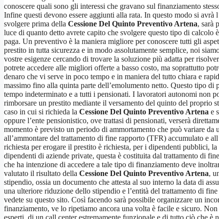
conoscere quali sono gli interessi che gravano sul finanziamento stesso
Infine questi devono essere aggiunti alla rata. In questo modo si avrà 
svolgere prima della
Cessione Del Quinto Preventivo Artena
, sarà 
luce di quanto detto avrete capito che svolgere questo tipo di calcolo è
paga. Un preventivo è la maniera migliore per conoscere tutti gli aspett
prestito in tutta sicurezza e in modo assolutamente semplice, noi siamo l
vostre esigenze cercando di trovare la soluzione più adatta per risolver
potrete accedere alle migliori offerte a basso costo, ma soprattutto pot
denaro che vi serve in poco tempo e in maniera del tutto chiara e rapida
massimo fino alla quinta parte dell’emolumento netto. Questo tipo di pr
tempo indeterminato e a tutti i pensionati. I lavoratori autonomi non 
rimborsare un prestito mediante il versamento del quinto del proprio sti
caso in cui si richieda la
Cessione Del Quinto Preventivo Artena
e s
oppure l’ente pensionistico, ove trattasi di pensionati, verserà diretta
momento è previsto un periodo di ammortamento che può variare da un 
all’ammontare del trattamento di fine rapporto (TFR) accumulato e all
richiesta per erogare il prestito è richiesta, per i dipendenti pubblici, 
dipendenti di aziende private, questa è costituita dal trattamento di fine
che ha intenzione di accedere a tale tipo di finanziamento deve inoltr
valutato il risultato della
Cessione Del Quinto Preventivo Artena
, u
stipendio, ossia un documento che attesta al suo interno la data di as
una ulteriore riduzione dello stipendio e l’entità del trattamento di 
vedete su questo sito. Così facendo sarà possibile organizzare un inco
finanziamento, ve lo ripetiamo ancora una volta è facile e sicuro. Non 
esperti, di un call center estremamente funzionale e di tutto ciò che è n