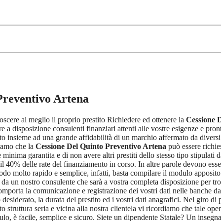
Preventivo Artena
oscere al meglio il proprio prestito Richiedere ed ottenere la
Cessione 
 a disposizione consulenti finanziari attenti alle vostre esigenze e pronti
ato insieme ad una grande affidabilità di un marchio affermato da diversi 
diamo che la
Cessione Del Quinto Preventivo Artena
può essere richies
inima garantita e di non avere altri prestiti dello stesso tipo stipulati 
l 40% delle rate del finanziamento in corso. In altre parole devono essere 
do molto rapido e semplice, infatti, basta compilare il modulo apposito c
i da un nostro consulente che sarà a vostra completa disposizione per tro
porta la comunicazione e registrazione dei vostri dati nelle banche dati 
o desiderato, la durata del prestito ed i vostri dati anagrafici. Nel giro 
struttura seria e vicina alla nostra clientela vi ricordiamo che tale ope
ulo, è facile, semplice e sicuro. Siete un dipendente Statale? Un inseg