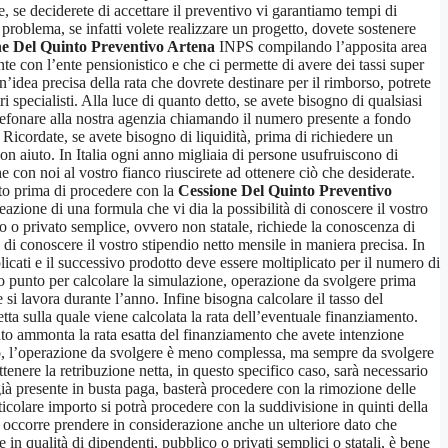
, se deciderete di accettare il preventivo vi garantiamo tempi di
 problema, se infatti volete realizzare un progetto, dovete sostenere
ne Del Quinto Preventivo Artena
INPS compilando l’apposita area
e con l’ente pensionistico e che ci permette di avere dei tassi super
’idea precisa della rata che dovrete destinare per il rimborso, potrete
 specialisti. Alla luce di quanto detto, se avete bisogno di qualsiasi
elefonare alla nostra agenzia chiamando il numero presente a fondo
Ricordate, se avete bisogno di liquidità, prima di richiedere un
uon aiuto. In Italia ogni anno migliaia di persone usufruiscono di
e con noi al vostro fianco riuscirete ad ottenere ciò che desiderate.
to prima di procedere con la
Cessione Del Quinto Preventivo
azione di una formula che vi dia la possibilità di conoscere il vostro
o o privato semplice, ovvero non statale, richiede la conoscenza di
 di conoscere il vostro stipendio netto mensile in maniera precisa. In
icati e il successivo prodotto deve essere moltiplicato per il numero di
to punto per calcolare la simulazione, operazione da svolgere prima
 si lavora durante l’anno. Infine bisogna calcolare il tasso del
etta sulla quale viene calcolata la rata dell’eventuale finanziamento.
anto ammonta la rata esatta del finanziamento che avete intenzione
aso, l’operazione da svolgere è meno complessa, ma sempre da svolgere
ttenere la retribuzione netta, in questo specifico caso, sarà necessario
già presente in busta paga, basterà procedere con la rimozione delle
ticolare importo si potrà procedere con la suddivisione in quinti della
, occorre prendere in considerazione anche un ulteriore dato che
 qualità di dipendenti, pubblico o privati semplici o statali, è bene