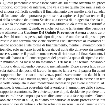
. Questa percentuale deve essere calcolata sul quinto ottenuto col proced
l’importo, compreso di interessi, che va a creare quella che sarà la rata
poi ancora più facile scegliere il finanziamento che meglio andrà ad ada
 di fondamentale importanza per riuscire a capire se si può sostenere il p
i della cessione del quinto Se siete alla ricerca di un’agenzia che sia in 
a realtà che state cercando. Il nostro istituto vi dà infatti la possibilità
e i vostri problemi. Quindi, se anche voi come tantissime altre persone s
rete ottenere una
Cessione Del Quinto Preventivo Artena
a costo zero.
. Per chi non lo sapesse, tale tipo di prestito è una forma di prestito pe
estito è una formula che viene riservata esclusivamente ai lavoratori dip
possono accedere a tale forma di finanziamento, mentre i lavoratori con
pendio, solo nel caso in cui la durata del contratto di lavoro sia maggior
uccessivamente il prestito come mezzo di rimborso del finanziamento, il da
mente alla banca o all’ente erogatore del prestito la quota di stipendio c
minimo di 24 mesi ad un massino di 120 mesi. Tali termini possono com
’importo dello stipendio percepito mensilmente. Dopo averci fatto svol
la sola stabilità del posto di lavoro, in quanto la rata verrà pagata fin q
 rapporto, che, in caso di insolvenza, potrà essere trattenuto da chi ha er
are la domanda alla nostra agenzia, la quale la prenderà in esame e in te
na volta compilata la documentazione necessaria per avere il prestito, al da
sunzione, la qualifica posseduta dal lavoratore, l’ammontare dello stipe
fine rapporto accantonato. Se volete saperne di più, desiderate prendere
ntro entro breve tempo e passare direttamente alla fase operativa. Otten
abbiate timore di nulla, in quanto affidandovi ai nostri professionisti t
ecessario per garantire al cliente soluzioni personali assolutamente conve