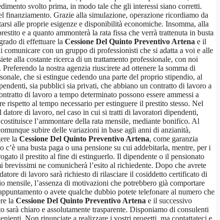
imento svolto prima, in modo tale che gli interessi siano corretti.
 del finanziamento. Grazie alla simulazione, operazione ricordiamo da
ttarsi alle proprie esigenze e disponibilità economiche. Insomma, alla
restito e a quanto ammonterà la rata fissa che verrà trattenuta in busta
grado di effettuare la
Cessione Del Quinto Preventivo Artena
e il
 di comunicare con un gruppo di professionisti che si adatta a voi e alle
iete alla costante ricerca di un trattamento professionale, con noi
 Preferendo la nostra agenzia riuscirete ad ottenere la somma di
rsonale, che si estingue cedendo una parte del proprio stipendio, al
endenti, sia pubblici sia privati, che abbiano un contratto di lavoro a
 contratto di lavoro a tempo determinato possono essere ammessi a
e rispetto al tempo necessario per estinguere il prestito stesso. Nel
tore di lavoro, nel caso in cui si tratti di lavoratori dipendenti,
he costituisce l’ammontare della rata mensile, mediante bonifico. Al
unque subire delle variazioni in base agli anni di anzianità,
gere la
Cessione Del Quinto Preventivo Artena
, come garanzia
uanto c’è una busta paga o una pensione su cui addebitarla, mentre, per i
ogato il prestito al fine di estinguerlo. Il dipendente o il pensionato
mi brevissimi ne comunicherà l’esito al richiedente. Dopo che avrete
tore di lavoro sarà richiesto di rilasciare il cosiddetto certificato di
ndio mensile, l’assenza di motivazioni che potrebbero già comportare
 un appuntamento o avete qualche dubbio potete telefonare al numero che
ere la
Cessione Del Quinto Preventivo Artena
e il successivo
utto sarà chiaro e assolutamente trasparente. Disponiamo di consulenti
nienti. Non rinunciate a realizzare i vostri progetti, ma contattateci e