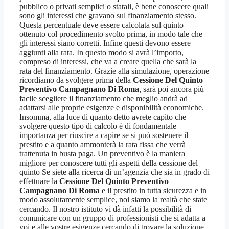
pubblico o privati semplici o statali, è bene conoscere quali
sono gli interessi che gravano sul finanziamento stesso.
Questa percentuale deve essere calcolata sul quinto
ottenuto col procedimento svolto prima, in modo tale che
gli interessi siano corretti. Infine questi devono essere
aggiunti alla rata. In questo modo si avrà l’importo,
compreso di interessi, che va a creare quella che sarà la
rata del finanziamento. Grazie alla simulazione, operazione
ricordiamo da svolgere prima della
Cessione Del Quinto
Preventivo Campagnano Di Roma
, sarà poi ancora più
facile scegliere il finanziamento che meglio andrà ad
adattarsi alle proprie esigenze e disponibilità economiche.
Insomma, alla luce di quanto detto avrete capito che
svolgere questo tipo di calcolo è di fondamentale
importanza per riuscire a capire se si può sostenere il
prestito e a quanto ammonterà la rata fissa che verrà
trattenuta in busta paga. Un preventivo è la maniera
migliore per conoscere tutti gli aspetti della cessione del
quinto Se siete alla ricerca di un’agenzia che sia in grado di
effettuare la
Cessione Del Quinto Preventivo
Campagnano Di Roma
e il prestito in tutta sicurezza e in
modo assolutamente semplice, noi siamo la realtà che state
cercando. Il nostro istituto vi dà infatti la possibilità di
comunicare con un gruppo di professionisti che si adatta a
voi e alle vostre esigenze cercando di trovare la soluzione