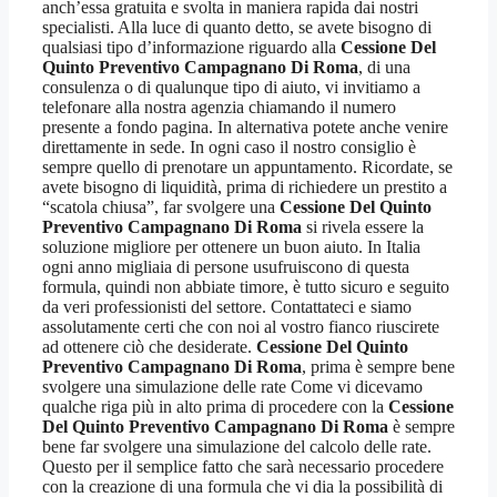
anch’essa gratuita e svolta in maniera rapida dai nostri
specialisti. Alla luce di quanto detto, se avete bisogno di
qualsiasi tipo d’informazione riguardo alla
Cessione Del
Quinto Preventivo Campagnano Di Roma
, di una
consulenza o di qualunque tipo di aiuto, vi invitiamo a
telefonare alla nostra agenzia chiamando il numero
presente a fondo pagina. In alternativa potete anche venire
direttamente in sede. In ogni caso il nostro consiglio è
sempre quello di prenotare un appuntamento. Ricordate, se
avete bisogno di liquidità, prima di richiedere un prestito a
“scatola chiusa”, far svolgere una
Cessione Del Quinto
Preventivo Campagnano Di Roma
si rivela essere la
soluzione migliore per ottenere un buon aiuto. In Italia
ogni anno migliaia di persone usufruiscono di questa
formula, quindi non abbiate timore, è tutto sicuro e seguito
da veri professionisti del settore. Contattateci e siamo
assolutamente certi che con noi al vostro fianco riuscirete
ad ottenere ciò che desiderate.
Cessione Del Quinto
Preventivo Campagnano Di Roma
, prima è sempre bene
svolgere una simulazione delle rate Come vi dicevamo
qualche riga più in alto prima di procedere con la
Cessione
Del Quinto Preventivo Campagnano Di Roma
è sempre
bene far svolgere una simulazione del calcolo delle rate.
Questo per il semplice fatto che sarà necessario procedere
con la creazione di una formula che vi dia la possibilità di