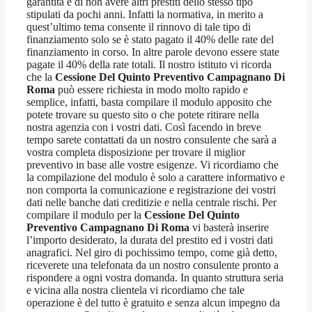
garantita e di non avere altri prestiti dello stesso tipo
stipulati da pochi anni. Infatti la normativa, in merito a
quest’ultimo tema consente il rinnovo di tale tipo di
finanziamento solo se è stato pagato il 40% delle rate del
finanziamento in corso. In altre parole devono essere state
pagate il 40% della rate totali. Il nostro istituto vi ricorda
che la
Cessione Del Quinto Preventivo Campagnano Di
Roma
può essere richiesta in modo molto rapido e
semplice, infatti, basta compilare il modulo apposito che
potete trovare su questo sito o che potete ritirare nella
nostra agenzia con i vostri dati. Così facendo in breve
tempo sarete contattati da un nostro consulente che sarà a
vostra completa disposizione per trovare il miglior
preventivo in base alle vostre esigenze. Vi ricordiamo che
la compilazione del modulo è solo a carattere informativo e
non comporta la comunicazione e registrazione dei vostri
dati nelle banche dati creditizie e nella centrale rischi. Per
compilare il modulo per la
Cessione Del Quinto
Preventivo Campagnano Di Roma
vi basterà inserire
l’importo desiderato, la durata del prestito ed i vostri dati
anagrafici. Nel giro di pochissimo tempo, come già detto,
riceverete una telefonata da un nostro consulente pronto a
rispondere a ogni vostra domanda. In quanto struttura seria
e vicina alla nostra clientela vi ricordiamo che tale
operazione è del tutto è gratuito e senza alcun impegno da