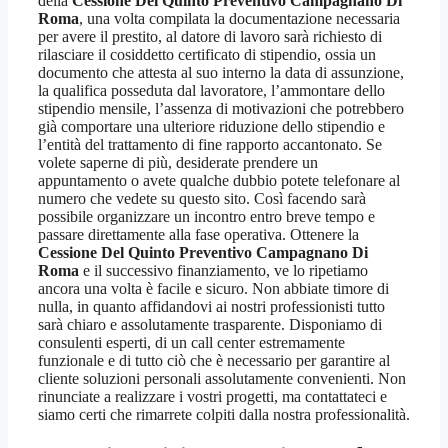
della
Cessione Del Quinto Preventivo Campagnano Di
Roma
, una volta compilata la documentazione necessaria
per avere il prestito, al datore di lavoro sarà richiesto di
rilasciare il cosiddetto certificato di stipendio, ossia un
documento che attesta al suo interno la data di assunzione,
la qualifica posseduta dal lavoratore, l’ammontare dello
stipendio mensile, l’assenza di motivazioni che potrebbero
già comportare una ulteriore riduzione dello stipendio e
l’entità del trattamento di fine rapporto accantonato. Se
volete saperne di più, desiderate prendere un
appuntamento o avete qualche dubbio potete telefonare al
numero che vedete su questo sito. Così facendo sarà
possibile organizzare un incontro entro breve tempo e
passare direttamente alla fase operativa. Ottenere la
Cessione Del Quinto Preventivo Campagnano Di
Roma
e il successivo finanziamento, ve lo ripetiamo
ancora una volta è facile e sicuro. Non abbiate timore di
nulla, in quanto affidandovi ai nostri professionisti tutto
sarà chiaro e assolutamente trasparente. Disponiamo di
consulenti esperti, di un call center estremamente
funzionale e di tutto ciò che è necessario per garantire al
cliente soluzioni personali assolutamente convenienti. Non
rinunciate a realizzare i vostri progetti, ma contattateci e
siamo certi che rimarrete colpiti dalla nostra professionalità.