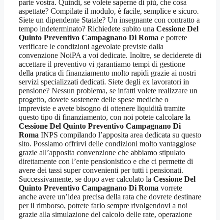
parte vostra. Quindi, se volete saperne di più, che cosa
aspettate? Compilate il modulo, è facile, semplice e sicuro.
Siete un dipendente Statale? Un insegnante con contratto a
tempo indeterminato? Richiedete subito una
Cessione Del
Quinto Preventivo Campagnano Di Roma
e potrete
verificare le condizioni agevolate previste dalla
convenzione NoiPA a voi dedicate. Inoltre, se deciderete di
accettare il preventivo vi garantiamo tempi di gestione
della pratica di finanziamento molto rapidi grazie ai nostri
servizi specializzati dedicati. Siete degli ex lavoratori in
pensione? Nessun problema, se infatti volete realizzare un
progetto, dovete sostenere delle spese mediche o
impreviste e avete bisogno di ottenere liquidità tramite
questo tipo di finanziamento, con noi potete calcolare la
Cessione Del Quinto Preventivo Campagnano Di
Roma
INPS compilando l’apposita area dedicata su questo
sito. Possiamo offrirvi delle condizioni molto vantaggiose
grazie all’apposita convenzione che abbiamo stipulato
direttamente con l’ente pensionistico e che ci permette di
avere dei tassi super convenienti per tutti i pensionati.
Successivamente, se dopo aver calcolato la
Cessione Del
Quinto Preventivo Campagnano Di Roma
vorrete
anche avere un’idea precisa della rata che dovrete destinare
per il rimborso, potrete farlo sempre rivolgendovi a noi
grazie alla simulazione del calcolo delle rate, operazione