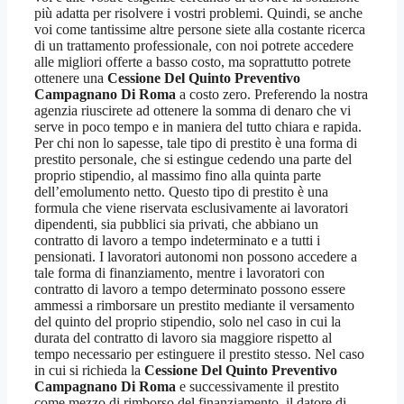
più adatta per risolvere i vostri problemi. Quindi, se anche
voi come tantissime altre persone siete alla costante ricerca
di un trattamento professionale, con noi potrete accedere
alle migliori offerte a basso costo, ma soprattutto potrete
ottenere una
Cessione Del Quinto Preventivo
Campagnano Di Roma
a costo zero. Preferendo la nostra
agenzia riuscirete ad ottenere la somma di denaro che vi
serve in poco tempo e in maniera del tutto chiara e rapida.
Per chi non lo sapesse, tale tipo di prestito è una forma di
prestito personale, che si estingue cedendo una parte del
proprio stipendio, al massimo fino alla quinta parte
dell’emolumento netto. Questo tipo di prestito è una
formula che viene riservata esclusivamente ai lavoratori
dipendenti, sia pubblici sia privati, che abbiano un
contratto di lavoro a tempo indeterminato e a tutti i
pensionati. I lavoratori autonomi non possono accedere a
tale forma di finanziamento, mentre i lavoratori con
contratto di lavoro a tempo determinato possono essere
ammessi a rimborsare un prestito mediante il versamento
del quinto del proprio stipendio, solo nel caso in cui la
durata del contratto di lavoro sia maggiore rispetto al
tempo necessario per estinguere il prestito stesso. Nel caso
in cui si richieda la
Cessione Del Quinto Preventivo
Campagnano Di Roma
e successivamente il prestito
come mezzo di rimborso del finanziamento, il datore di