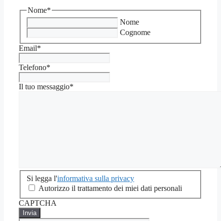
Nome
*
Nome
Cognome
Email
*
Telefono
*
Il tuo messaggio
*
Si
Si legga l'
informativa sulla privacy
legga
Autorizzo il trattamento dei miei dati personali
l'informativa
CAPTCHA
sulla
privacy
*