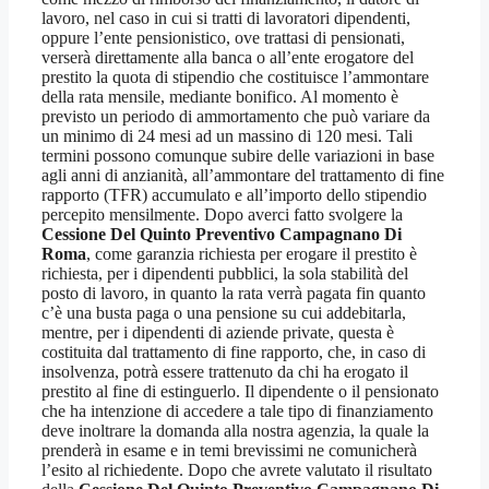
lavoro, nel caso in cui si tratti di lavoratori dipendenti,
oppure l’ente pensionistico, ove trattasi di pensionati,
verserà direttamente alla banca o all’ente erogatore del
prestito la quota di stipendio che costituisce l’ammontare
della rata mensile, mediante bonifico. Al momento è
previsto un periodo di ammortamento che può variare da
un minimo di 24 mesi ad un massino di 120 mesi. Tali
termini possono comunque subire delle variazioni in base
agli anni di anzianità, all’ammontare del trattamento di fine
rapporto (TFR) accumulato e all’importo dello stipendio
percepito mensilmente. Dopo averci fatto svolgere la
Cessione Del Quinto Preventivo Campagnano Di
Roma
, come garanzia richiesta per erogare il prestito è
richiesta, per i dipendenti pubblici, la sola stabilità del
posto di lavoro, in quanto la rata verrà pagata fin quanto
c’è una busta paga o una pensione su cui addebitarla,
mentre, per i dipendenti di aziende private, questa è
costituita dal trattamento di fine rapporto, che, in caso di
insolvenza, potrà essere trattenuto da chi ha erogato il
prestito al fine di estinguerlo. Il dipendente o il pensionato
che ha intenzione di accedere a tale tipo di finanziamento
deve inoltrare la domanda alla nostra agenzia, la quale la
prenderà in esame e in temi brevissimi ne comunicherà
l’esito al richiedente. Dopo che avrete valutato il risultato