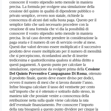
conoscere il vostro stipendio netto mensile in maniera
precisa. La formula per svolgere una simulazione della
cessione del quinto in qualità di dipendente pubblico o
privato semplice, ovvero non statale, richiede la
conoscenza di alcuni dati sulla busta paga. Questo per il
semplice fatto che sarà necessario procedere con la
creazione di una formula che vi dia la possibilità di
conoscere il vostro stipendio netto mensile in maniera
precisa. In tal caso dovrete prendere in considerazione la
paga oraria e il numero di ore di servizio svolte al mese.
Questi due valori devono essere moltiplicati e il successivo
prodotto deve essere moltiplicato per il numero di mensilità
che si percepiscono, ricordandosi anche di inserire
tredicesima e quattordicesima qualora si abbia diritto a
questi pagamenti. A questo punto per calcolare la
simulazione, operazione da svolgere prima della
Cessione
Del Quinto Preventivo Campagnano Di Roma
, ottenuto
il prodotto finale, questo deve essere diviso per dodici,
ovvero il numero di mesi che si lavora durante l’anno.
Infine bisogna calcolare il tasso del ventisette per cento
sull’importo che si è ottenuto e sottrarlo dallo stesso, in
maniera tale che possiate venire a conoscenza della
retribuzione netta sulla quale viene calcolata la rata
dell’eventuale finanziamento. Per conoscere l’importo
della rata bisognerà a questo punto dividere per cinque la