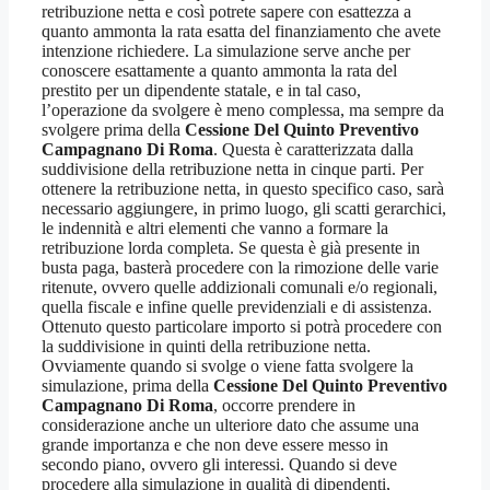
retribuzione netta e così potrete sapere con esattezza a
quanto ammonta la rata esatta del finanziamento che avete
intenzione richiedere. La simulazione serve anche per
conoscere esattamente a quanto ammonta la rata del
prestito per un dipendente statale, e in tal caso,
l’operazione da svolgere è meno complessa, ma sempre da
svolgere prima della
Cessione Del Quinto Preventivo
Campagnano Di Roma
. Questa è caratterizzata dalla
suddivisione della retribuzione netta in cinque parti. Per
ottenere la retribuzione netta, in questo specifico caso, sarà
necessario aggiungere, in primo luogo, gli scatti gerarchici,
le indennità e altri elementi che vanno a formare la
retribuzione lorda completa. Se questa è già presente in
busta paga, basterà procedere con la rimozione delle varie
ritenute, ovvero quelle addizionali comunali e/o regionali,
quella fiscale e infine quelle previdenziali e di assistenza.
Ottenuto questo particolare importo si potrà procedere con
la suddivisione in quinti della retribuzione netta.
Ovviamente quando si svolge o viene fatta svolgere la
simulazione, prima della
Cessione Del Quinto Preventivo
Campagnano Di Roma
, occorre prendere in
considerazione anche un ulteriore dato che assume una
grande importanza e che non deve essere messo in
secondo piano, ovvero gli interessi. Quando si deve
procedere alla simulazione in qualità di dipendenti,