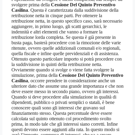
svolgere prima della
Cessione Del Quinto Preventivo
Casilina
. Questa è caratterizzata dalla suddivisione della
retribuzione netta in cinque parti. Per ottenere la
retribuzione netta, in questo specifico caso, sarà necessario
aggiungere, in primo luogo, gli scatti gerarchici, le
indennità e altri elementi che vanno a formare la
retribuzione lorda completa. Se questa è già presente in
busta paga, basterà procedere con la rimozione delle varie
ritenute, ovvero quelle addizionali comunali e/o regionali,
quella fiscale e infine quelle previdenziali e di assistenza.
Ottenuto questo particolare importo si potrà procedere con
la suddivisione in quinti della retribuzione netta.
Ovviamente quando si svolge o viene fatta svolgere la
simulazione, prima della
Cessione Del Quinto Preventivo
Casilina
, occorre prendere in considerazione anche un
ulteriore dato che assume una grande importanza e che non
deve essere messo in secondo piano, ovvero gli interessi.
Quando si deve procedere alla simulazione in qualità di
dipendenti, pubblico o privati semplici o statali, è bene
conoscere quali sono gli interessi che gravano sul
finanziamento stesso. Questa percentuale deve essere
calcolata sul quinto ottenuto col procedimento svolto
prima, in modo tale che gli interessi siano corretti. Infine
questi devono essere aggiunti alla rata. In questo modo si
avrà l’importo, compreso di interessi, che va a creare