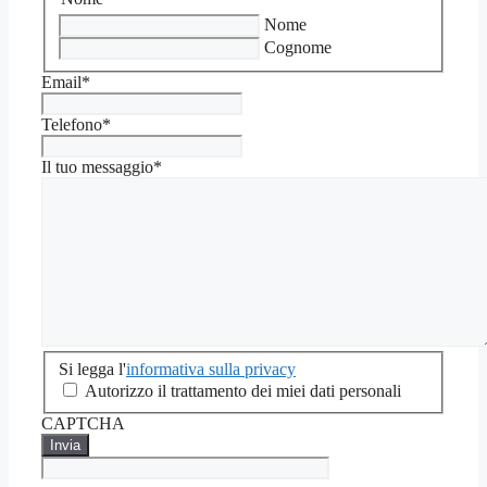
Nome
Cognome
Email
*
Telefono
*
Il tuo messaggio
*
Si
Si legga l'
informativa sulla privacy
legga
Autorizzo il trattamento dei miei dati personali
l'informativa
CAPTCHA
sulla
privacy
*