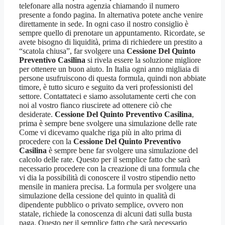
telefonare alla nostra agenzia chiamando il numero
presente a fondo pagina. In alternativa potete anche venire
direttamente in sede. In ogni caso il nostro consiglio è
sempre quello di prenotare un appuntamento. Ricordate, se
avete bisogno di liquidità, prima di richiedere un prestito a
“scatola chiusa”, far svolgere una
Cessione Del Quinto
Preventivo Casilina
si rivela essere la soluzione migliore
per ottenere un buon aiuto. In Italia ogni anno migliaia di
persone usufruiscono di questa formula, quindi non abbiate
timore, è tutto sicuro e seguito da veri professionisti del
settore. Contattateci e siamo assolutamente certi che con
noi al vostro fianco riuscirete ad ottenere ciò che
desiderate.
Cessione Del Quinto Preventivo Casilina
,
prima è sempre bene svolgere una simulazione delle rate
Come vi dicevamo qualche riga più in alto prima di
procedere con la
Cessione Del Quinto Preventivo
Casilina
è sempre bene far svolgere una simulazione del
calcolo delle rate. Questo per il semplice fatto che sarà
necessario procedere con la creazione di una formula che
vi dia la possibilità di conoscere il vostro stipendio netto
mensile in maniera precisa. La formula per svolgere una
simulazione della cessione del quinto in qualità di
dipendente pubblico o privato semplice, ovvero non
statale, richiede la conoscenza di alcuni dati sulla busta
paga. Questo per il semplice fatto che sarà necessario