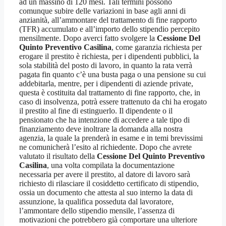
ad un massino di 120 mesi. Tali termini possono
comunque subire delle variazioni in base agli anni di
anzianità, all’ammontare del trattamento di fine rapporto
(TFR) accumulato e all’importo dello stipendio percepito
mensilmente. Dopo averci fatto svolgere la
Cessione Del
Quinto Preventivo Casilina
, come garanzia richiesta per
erogare il prestito è richiesta, per i dipendenti pubblici, la
sola stabilità del posto di lavoro, in quanto la rata verrà
pagata fin quanto c’è una busta paga o una pensione su cui
addebitarla, mentre, per i dipendenti di aziende private,
questa è costituita dal trattamento di fine rapporto, che, in
caso di insolvenza, potrà essere trattenuto da chi ha erogato
il prestito al fine di estinguerlo. Il dipendente o il
pensionato che ha intenzione di accedere a tale tipo di
finanziamento deve inoltrare la domanda alla nostra
agenzia, la quale la prenderà in esame e in temi brevissimi
ne comunicherà l’esito al richiedente. Dopo che avrete
valutato il risultato della
Cessione Del Quinto Preventivo
Casilina
, una volta compilata la documentazione
necessaria per avere il prestito, al datore di lavoro sarà
richiesto di rilasciare il cosiddetto certificato di stipendio,
ossia un documento che attesta al suo interno la data di
assunzione, la qualifica posseduta dal lavoratore,
l’ammontare dello stipendio mensile, l’assenza di
motivazioni che potrebbero già comportare una ulteriore