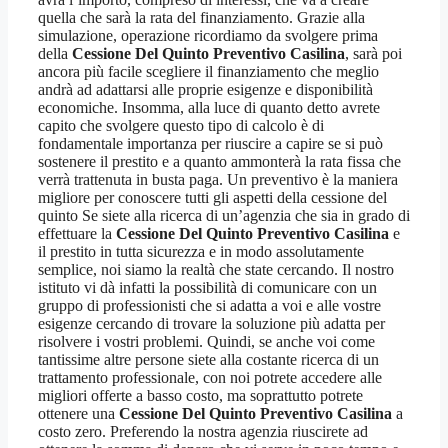
quella che sarà la rata del finanziamento. Grazie alla
simulazione, operazione ricordiamo da svolgere prima
della
Cessione Del Quinto Preventivo Casilina
, sarà poi
ancora più facile scegliere il finanziamento che meglio
andrà ad adattarsi alle proprie esigenze e disponibilità
economiche. Insomma, alla luce di quanto detto avrete
capito che svolgere questo tipo di calcolo è di
fondamentale importanza per riuscire a capire se si può
sostenere il prestito e a quanto ammonterà la rata fissa che
verrà trattenuta in busta paga. Un preventivo è la maniera
migliore per conoscere tutti gli aspetti della cessione del
quinto Se siete alla ricerca di un’agenzia che sia in grado di
effettuare la
Cessione Del Quinto Preventivo Casilina
e
il prestito in tutta sicurezza e in modo assolutamente
semplice, noi siamo la realtà che state cercando. Il nostro
istituto vi dà infatti la possibilità di comunicare con un
gruppo di professionisti che si adatta a voi e alle vostre
esigenze cercando di trovare la soluzione più adatta per
risolvere i vostri problemi. Quindi, se anche voi come
tantissime altre persone siete alla costante ricerca di un
trattamento professionale, con noi potrete accedere alle
migliori offerte a basso costo, ma soprattutto potrete
ottenere una
Cessione Del Quinto Preventivo Casilina
a
costo zero. Preferendo la nostra agenzia riuscirete ad