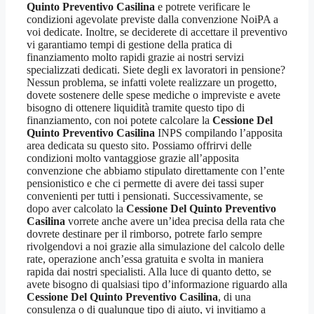
Quinto Preventivo Casilina
e potrete verificare le
condizioni agevolate previste dalla convenzione NoiPA a
voi dedicate. Inoltre, se deciderete di accettare il preventivo
vi garantiamo tempi di gestione della pratica di
finanziamento molto rapidi grazie ai nostri servizi
specializzati dedicati. Siete degli ex lavoratori in pensione?
Nessun problema, se infatti volete realizzare un progetto,
dovete sostenere delle spese mediche o impreviste e avete
bisogno di ottenere liquidità tramite questo tipo di
finanziamento, con noi potete calcolare la
Cessione Del
Quinto Preventivo Casilina
INPS compilando l’apposita
area dedicata su questo sito. Possiamo offrirvi delle
condizioni molto vantaggiose grazie all’apposita
convenzione che abbiamo stipulato direttamente con l’ente
pensionistico e che ci permette di avere dei tassi super
convenienti per tutti i pensionati. Successivamente, se
dopo aver calcolato la
Cessione Del Quinto Preventivo
Casilina
vorrete anche avere un’idea precisa della rata che
dovrete destinare per il rimborso, potrete farlo sempre
rivolgendovi a noi grazie alla simulazione del calcolo delle
rate, operazione anch’essa gratuita e svolta in maniera
rapida dai nostri specialisti. Alla luce di quanto detto, se
avete bisogno di qualsiasi tipo d’informazione riguardo alla
Cessione Del Quinto Preventivo Casilina
, di una
consulenza o di qualunque tipo di aiuto, vi invitiamo a