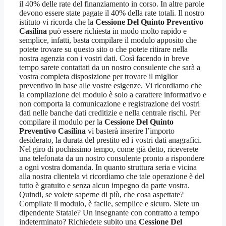
il 40% delle rate del finanziamento in corso. In altre parole
devono essere state pagate il 40% della rate totali. Il nostro
istituto vi ricorda che la
Cessione Del Quinto Preventivo
Casilina
può essere richiesta in modo molto rapido e
semplice, infatti, basta compilare il modulo apposito che
potete trovare su questo sito o che potete ritirare nella
nostra agenzia con i vostri dati. Così facendo in breve
tempo sarete contattati da un nostro consulente che sarà a
vostra completa disposizione per trovare il miglior
preventivo in base alle vostre esigenze. Vi ricordiamo che
la compilazione del modulo è solo a carattere informativo e
non comporta la comunicazione e registrazione dei vostri
dati nelle banche dati creditizie e nella centrale rischi. Per
compilare il modulo per la
Cessione Del Quinto
Preventivo Casilina
vi basterà inserire l’importo
desiderato, la durata del prestito ed i vostri dati anagrafici.
Nel giro di pochissimo tempo, come già detto, riceverete
una telefonata da un nostro consulente pronto a rispondere
a ogni vostra domanda. In quanto struttura seria e vicina
alla nostra clientela vi ricordiamo che tale operazione è del
tutto è gratuito e senza alcun impegno da parte vostra.
Quindi, se volete saperne di più, che cosa aspettate?
Compilate il modulo, è facile, semplice e sicuro. Siete un
dipendente Statale? Un insegnante con contratto a tempo
indeterminato? Richiedete subito una
Cessione Del