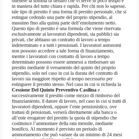
ottenere la somma di denaro che vi serve in poco tempo e
in maniera del tutto chiara e rapida. Per chi non lo sapesse,
tale tipo di prestito è una forma di prestito personale, che si
estingue cedendo una parte del proprio stipendio, al
massimo fino alla quinta parte dell’emolumento netto.
Questo tipo di prestito è una formula che viene riservata
esclusivamente ai lavoratori dipendenti, sia pubblici sia
privati, che abbiano un contratto di lavoro a tempo
indeterminato e a tutti i pensionati. I lavoratori autonomi
non possono accedere a tale forma di finanziamento,
mentre i lavoratori con contratto di lavoro a tempo
determinato possono essere ammessi a rimborsare un
prestito mediante il versamento del quinto del proprio
stipendio, solo nel caso in cui la durata del contratto di
lavoro sia maggiore rispetto al tempo necessario per
estinguere il prestito stesso. Nel caso in cui si richieda la
Cessione Del Quinto Preventivo Casilina
e
successivamente il prestito come mezzo di rimborso del
finanziamento, il datore di lavoro, nel caso in cui si tratti di
lavoratori dipendenti, oppure l’ente pensionistico, ove
trattasi di pensionati, verserà direttamente alla banca o
all’ente erogatore del prestito la quota di stipendio che
costituisce l’ammontare della rata mensile, mediante
bonifico. Al momento è previsto un periodo di
ammortamento che può variare da un minimo di 24 mesi