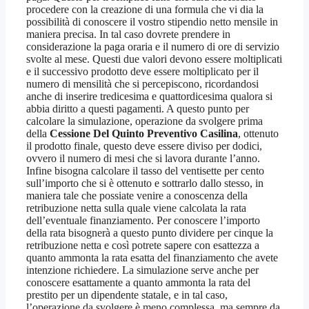
procedere con la creazione di una formula che vi dia la
possibilità di conoscere il vostro stipendio netto mensile in
maniera precisa. In tal caso dovrete prendere in
considerazione la paga oraria e il numero di ore di servizio
svolte al mese. Questi due valori devono essere moltiplicati
e il successivo prodotto deve essere moltiplicato per il
numero di mensilità che si percepiscono, ricordandosi
anche di inserire tredicesima e quattordicesima qualora si
abbia diritto a questi pagamenti. A questo punto per
calcolare la simulazione, operazione da svolgere prima
della
Cessione Del Quinto Preventivo Casilina
, ottenuto
il prodotto finale, questo deve essere diviso per dodici,
ovvero il numero di mesi che si lavora durante l’anno.
Infine bisogna calcolare il tasso del ventisette per cento
sull’importo che si è ottenuto e sottrarlo dallo stesso, in
maniera tale che possiate venire a conoscenza della
retribuzione netta sulla quale viene calcolata la rata
dell’eventuale finanziamento. Per conoscere l’importo
della rata bisognerà a questo punto dividere per cinque la
retribuzione netta e così potrete sapere con esattezza a
quanto ammonta la rata esatta del finanziamento che avete
intenzione richiedere. La simulazione serve anche per
conoscere esattamente a quanto ammonta la rata del
prestito per un dipendente statale, e in tal caso,
l’operazione da svolgere è meno complessa, ma sempre da