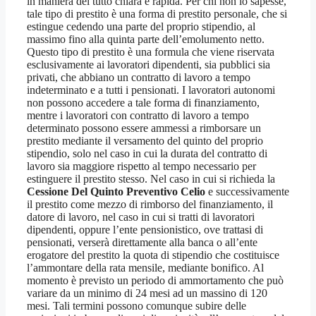
in maniera del tutto chiara e rapida. Per chi non lo sapesse,
tale tipo di prestito è una forma di prestito personale, che si
estingue cedendo una parte del proprio stipendio, al
massimo fino alla quinta parte dell’emolumento netto.
Questo tipo di prestito è una formula che viene riservata
esclusivamente ai lavoratori dipendenti, sia pubblici sia
privati, che abbiano un contratto di lavoro a tempo
indeterminato e a tutti i pensionati. I lavoratori autonomi
non possono accedere a tale forma di finanziamento,
mentre i lavoratori con contratto di lavoro a tempo
determinato possono essere ammessi a rimborsare un
prestito mediante il versamento del quinto del proprio
stipendio, solo nel caso in cui la durata del contratto di
lavoro sia maggiore rispetto al tempo necessario per
estinguere il prestito stesso. Nel caso in cui si richieda la
Cessione Del Quinto Preventivo Celio
e successivamente
il prestito come mezzo di rimborso del finanziamento, il
datore di lavoro, nel caso in cui si tratti di lavoratori
dipendenti, oppure l’ente pensionistico, ove trattasi di
pensionati, verserà direttamente alla banca o all’ente
erogatore del prestito la quota di stipendio che costituisce
l’ammontare della rata mensile, mediante bonifico. Al
momento è previsto un periodo di ammortamento che può
variare da un minimo di 24 mesi ad un massino di 120
mesi. Tali termini possono comunque subire delle