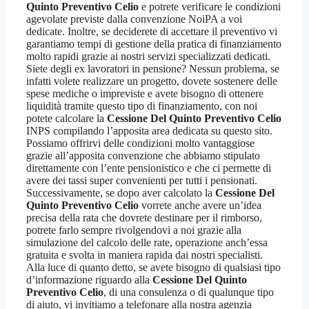
Quinto Preventivo Celio
e potrete verificare le condizioni
agevolate previste dalla convenzione NoiPA a voi
dedicate. Inoltre, se deciderete di accettare il preventivo vi
garantiamo tempi di gestione della pratica di finanziamento
molto rapidi grazie ai nostri servizi specializzati dedicati.
Siete degli ex lavoratori in pensione? Nessun problema, se
infatti volete realizzare un progetto, dovete sostenere delle
spese mediche o impreviste e avete bisogno di ottenere
liquidità tramite questo tipo di finanziamento, con noi
potete calcolare la
Cessione Del Quinto Preventivo Celio
INPS compilando l’apposita area dedicata su questo sito.
Possiamo offrirvi delle condizioni molto vantaggiose
grazie all’apposita convenzione che abbiamo stipulato
direttamente con l’ente pensionistico e che ci permette di
avere dei tassi super convenienti per tutti i pensionati.
Successivamente, se dopo aver calcolato la
Cessione Del
Quinto Preventivo Celio
vorrete anche avere un’idea
precisa della rata che dovrete destinare per il rimborso,
potrete farlo sempre rivolgendovi a noi grazie alla
simulazione del calcolo delle rate, operazione anch’essa
gratuita e svolta in maniera rapida dai nostri specialisti.
Alla luce di quanto detto, se avete bisogno di qualsiasi tipo
d’informazione riguardo alla
Cessione Del Quinto
Preventivo Celio
, di una consulenza o di qualunque tipo
di aiuto, vi invitiamo a telefonare alla nostra agenzia