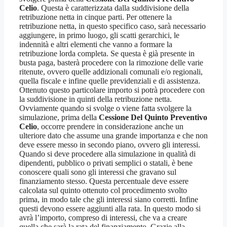
Celio
. Questa è caratterizzata dalla suddivisione della
retribuzione netta in cinque parti. Per ottenere la
retribuzione netta, in questo specifico caso, sarà necessario
aggiungere, in primo luogo, gli scatti gerarchici, le
indennità e altri elementi che vanno a formare la
retribuzione lorda completa. Se questa è già presente in
busta paga, basterà procedere con la rimozione delle varie
ritenute, ovvero quelle addizionali comunali e/o regionali,
quella fiscale e infine quelle previdenziali e di assistenza.
Ottenuto questo particolare importo si potrà procedere con
la suddivisione in quinti della retribuzione netta.
Ovviamente quando si svolge o viene fatta svolgere la
simulazione, prima della
Cessione Del Quinto Preventivo
Celio
, occorre prendere in considerazione anche un
ulteriore dato che assume una grande importanza e che non
deve essere messo in secondo piano, ovvero gli interessi.
Quando si deve procedere alla simulazione in qualità di
dipendenti, pubblico o privati semplici o statali, è bene
conoscere quali sono gli interessi che gravano sul
finanziamento stesso. Questa percentuale deve essere
calcolata sul quinto ottenuto col procedimento svolto
prima, in modo tale che gli interessi siano corretti. Infine
questi devono essere aggiunti alla rata. In questo modo si
avrà l’importo, compreso di interessi, che va a creare
quella che sarà la rata del finanziamento. Grazie alla