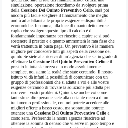
simulazione, operazione ricordiamo da svolgere prima
della
Cessione Del Quinto Preventivo Celio
, sarà poi
ancora più facile scegliere il finanziamento che meglio
andrà ad adattarsi alle proprie esigenze e disponibilità
economiche. Insomma, alla luce di quanto detto avrete
capito che svolgere questo tipo di calcolo è di
fondamentale importanza per riuscire a capire se si può
sostenere il prestito e a quanto ammonterà la rata fissa che
verrà trattenuta in busta paga. Un preventivo è la maniera
migliore per conoscere tutti gli aspetti della cessione del
quinto Se siete alla ricerca di un’agenzia che sia in grado di
effettuare la
Cessione Del Quinto Preventivo Celio
e il
prestito in tutta sicurezza e in modo assolutamente
semplice, noi siamo la realtà che state cercando. Il nostro
istituto vi dà infatti la possibilità di comunicare con un
gruppo di professionisti che si adatta a voi e alle vostre
esigenze cercando di trovare la soluzione più adatta per
risolvere i vostri problemi. Quindi, se anche voi come
tantissime altre persone siete alla costante ricerca di un
trattamento professionale, con noi potrete accedere alle
migliori offerte a basso costo, ma soprattutto potrete
ottenere una
Cessione Del Quinto Preventivo Celio
a
costo zero. Preferendo la nostra agenzia riuscirete ad
ottenere la somma di denaro che vi serve in poco tempo e