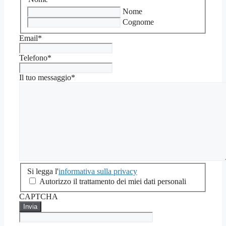
Nome
Cognome
Email
*
Telefono
*
Il tuo messaggio
*
Si
Si legga l'
informativa sulla privacy
legga
Autorizzo il trattamento dei miei dati personali
l'informativa
CAPTCHA
sulla
privacy
*