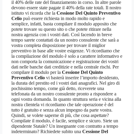
il 40% delle rate del finanziamento in corso. In altre parole
devono essere state pagate il 40% della rate totali. Il nostro
istituto vi ricorda che la
Cessione Del Quinto Preventivo
Celio
può essere richiesta in modo molto rapido e
semplice, infatti, basta compilare il modulo apposito che
potete trovare su questo sito o che potete ritirare nella
nostra agenzia con i vostri dati. Così facendo in breve
tempo sarete contattati da un nostro consulente che sarà a
vostra completa disposizione per trovare il miglior
preventivo in base alle vostre esigenze. Vi ricordiamo che
la compilazione del modulo è solo a carattere informativo e
non comporta la comunicazione e registrazione dei vostri
dati nelle banche dati creditizie e nella centrale rischi. Per
compilare il modulo per la
Cessione Del Quinto
Preventivo Celio
vi basterà inserire l’importo desiderato,
la durata del prestito ed i vostri dati anagrafici. Nel giro di
pochissimo tempo, come già detto, riceverete una
telefonata da un nostro consulente pronto a rispondere a
ogni vostra domanda. In quanto struttura seria e vicina alla
nostra clientela vi ricordiamo che tale operazione è del
tutto è gratuito e senza alcun impegno da parte vostra.
Quindi, se volete saperne di più, che cosa aspettate?
Compilate il modulo, è facile, semplice e sicuro. Siete un
dipendente Statale? Un insegnante con contratto a tempo
indeterminato? Richiedete subito una
Cessione Del