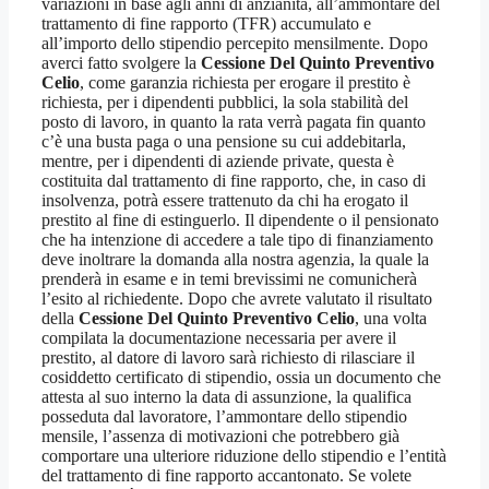
variazioni in base agli anni di anzianità, all’ammontare del
trattamento di fine rapporto (TFR) accumulato e
all’importo dello stipendio percepito mensilmente. Dopo
averci fatto svolgere la
Cessione Del Quinto Preventivo
Celio
, come garanzia richiesta per erogare il prestito è
richiesta, per i dipendenti pubblici, la sola stabilità del
posto di lavoro, in quanto la rata verrà pagata fin quanto
c’è una busta paga o una pensione su cui addebitarla,
mentre, per i dipendenti di aziende private, questa è
costituita dal trattamento di fine rapporto, che, in caso di
insolvenza, potrà essere trattenuto da chi ha erogato il
prestito al fine di estinguerlo. Il dipendente o il pensionato
che ha intenzione di accedere a tale tipo di finanziamento
deve inoltrare la domanda alla nostra agenzia, la quale la
prenderà in esame e in temi brevissimi ne comunicherà
l’esito al richiedente. Dopo che avrete valutato il risultato
della
Cessione Del Quinto Preventivo Celio
, una volta
compilata la documentazione necessaria per avere il
prestito, al datore di lavoro sarà richiesto di rilasciare il
cosiddetto certificato di stipendio, ossia un documento che
attesta al suo interno la data di assunzione, la qualifica
posseduta dal lavoratore, l’ammontare dello stipendio
mensile, l’assenza di motivazioni che potrebbero già
comportare una ulteriore riduzione dello stipendio e l’entità
del trattamento di fine rapporto accantonato. Se volete