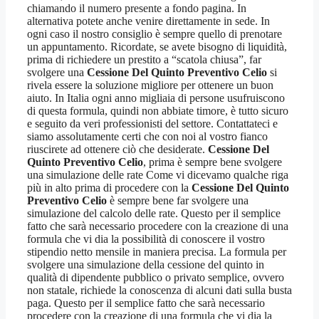
chiamando il numero presente a fondo pagina. In
alternativa potete anche venire direttamente in sede. In
ogni caso il nostro consiglio è sempre quello di prenotare
un appuntamento. Ricordate, se avete bisogno di liquidità,
prima di richiedere un prestito a “scatola chiusa”, far
svolgere una
Cessione Del Quinto Preventivo Celio
si
rivela essere la soluzione migliore per ottenere un buon
aiuto. In Italia ogni anno migliaia di persone usufruiscono
di questa formula, quindi non abbiate timore, è tutto sicuro
e seguito da veri professionisti del settore. Contattateci e
siamo assolutamente certi che con noi al vostro fianco
riuscirete ad ottenere ciò che desiderate.
Cessione Del
Quinto Preventivo Celio
, prima è sempre bene svolgere
una simulazione delle rate Come vi dicevamo qualche riga
più in alto prima di procedere con la
Cessione Del Quinto
Preventivo Celio
è sempre bene far svolgere una
simulazione del calcolo delle rate. Questo per il semplice
fatto che sarà necessario procedere con la creazione di una
formula che vi dia la possibilità di conoscere il vostro
stipendio netto mensile in maniera precisa. La formula per
svolgere una simulazione della cessione del quinto in
qualità di dipendente pubblico o privato semplice, ovvero
non statale, richiede la conoscenza di alcuni dati sulla busta
paga. Questo per il semplice fatto che sarà necessario
procedere con la creazione di una formula che vi dia la