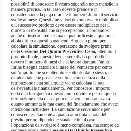
possibilità di conoscere il vostro stipendio netto mensile in
maniera precisa. In tal caso dovrete prendere in
considerazione la paga oraria e il numero di ore di servizio
svolte al mese. Questi due valori devono essere moltiplicati
e il successivo prodotto deve essere moltiplicato per il
numero di mensilità che si percepiscono, ricordandosi
anche di inserire tredicesima e quattordicesima qualora si
abbia diritto a questi pagamenti. A questo punto per
calcolare la simulazione, operazione da svolgere prima
della
Cessione Del Quinto Preventivo Celio
, ottenuto il
prodotto finale, questo deve essere diviso per dodici,
ovvero il numero di mesi che si lavora durante l’anno.
Infine bisogna calcolare il tasso del ventisette per cento
sull’importo che si è ottenuto e sottrarlo dallo stesso, in
maniera tale che possiate venire a conoscenza della
retribuzione netta sulla quale viene calcolata la rata
dell’eventuale finanziamento. Per conoscere l’importo
della rata bisognerà a questo punto dividere per cinque la
retribuzione netta e così potrete sapere con esattezza a
quanto ammonta la rata esatta del finanziamento che avete
intenzione richiedere. La simulazione serve anche per
conoscere esattamente a quanto ammonta la rata del
prestito per un dipendente statale, e in tal caso,
l’operazione da svolgere è meno complessa, ma sempre da
svolgere prima della
Cessione Del Quinto Preventivo