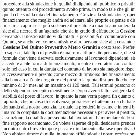
procedere alla simulazione in qualità di dipendenti, pubblico o privati
quinto ottenuto col procedimento svolto prima, in modo tale che gli inte
quella che sarà la rata del finanziamento. Grazie alla simulazione, op
finanziamento che meglio andrà ad adattarsi alle proprie esigenze e di
riuscire a capire se si può sostenere il prestito e a quanto ammonterà la
siete alla ricerca di un’agenzia che sia in grado di effettuare la
Cession
cercando. Il nostro istituto vi dà infatti la possibilità di comunicare c
Quindi, se anche voi come tantissime altre persone siete alla costante r
Cessione Del Quinto Preventivo Metro Graniti
a costo zero. Prefer
lo sapesse, tale tipo di prestito è una forma di prestito personale, che
formula che viene riservata esclusivamente ai lavoratori dipendenti, si
accedere a tale forma di finanziamento, mentre i lavoratori con contra
solo nel caso in cui la durata del contratto di lavoro sia maggiore rispe
successivamente il prestito come mezzo di rimborso del finanziamento, il 
alla banca o all’ente erogatore del prestito la quota di stipendio che
minimo di 24 mesi ad un massino di 120 mesi. Tali termini possono com
dello stipendio percepito mensilmente. Dopo averci fatto svolgere la
C
stabilità del posto di lavoro, in quanto la rata verrà pagata fin quanto 
rapporto, che, in caso di insolvenza, potrà essere trattenuto da chi ha e
domanda alla nostra agenzia, la quale la prenderà in esame e in temi br
una volta compilata la documentazione necessaria per avere il prestito, a
assunzione, la qualifica posseduta dal lavoratore, l’ammontare dello st
fine rapporto accantonato. Se volete saperne di più, desiderate prend
incontro entro breve tempo e passare direttamente alla fase operativa.
Non abbiate timore di nulla, in quanto affidandovi ai nostri professioni