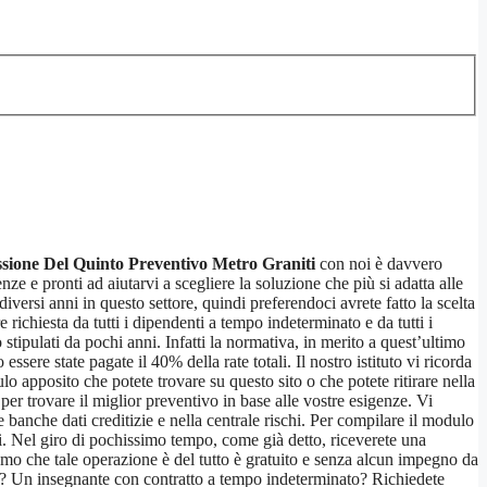
sione Del Quinto Preventivo Metro Graniti
con noi è davvero
ze e pronti ad aiutarvi a scegliere la soluzione che più si adatta alle
iversi anni in questo settore, quindi preferendoci avrete fatto la scelta
 richiesta da tutti i dipendenti a tempo indeterminato e da tutti i
 stipulati da pochi anni. Infatti la normativa, in merito a quest’ultimo
sere state pagate il 40% della rate totali. Il nostro istituto vi ricorda
o apposito che potete trovare su questo sito o che potete ritirare nella
er trovare il miglior preventivo in base alle vostre esigenze. Vi
banche dati creditizie e nella centrale rischi. Per compilare il modulo
fici. Nel giro di pochissimo tempo, come già detto, riceverete una
iamo che tale operazione è del tutto è gratuito e senza alcun impegno da
ale? Un insegnante con contratto a tempo indeterminato? Richiedete