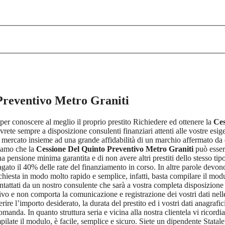
Preventivo Metro Graniti
 per conoscere al meglio il proprio prestito Richiedere ed ottenere la
Ces
rete sempre a disposizione consulenti finanziari attenti alle vostre esigen
di mercato insieme ad una grande affidabilità di un marchio affermato da d
diamo che la
Cessione Del Quinto Preventivo Metro Graniti
può essere
 pensione minima garantita e di non avere altri prestiti dello stesso tipo
gato il 40% delle rate del finanziamento in corso. In altre parole devono es
hiesta in modo molto rapido e semplice, infatti, basta compilare il modul
ntattati da un nostro consulente che sarà a vostra completa disposizione p
o e non comporta la comunicazione e registrazione dei vostri dati nelle 
erire l’importo desiderato, la durata del prestito ed i vostri dati anagra
manda. In quanto struttura seria e vicina alla nostra clientela vi ricord
mpilate il modulo, è facile, semplice e sicuro. Siete un dipendente Stat