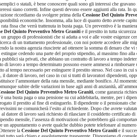
 semplici o statali, è bene conoscere quali sono gli interessi che gravan
ressi siano corretti. Infine questi devono essere aggiunti alla rata. In 
erazione ricordiamo da svolgere prima della
Cessione Del Quinto Preve
sponibilità economiche. Insomma, alla luce di quanto detto avrete capit
 rata fissa che verrà trattenuta in busta paga. Un preventivo è la maniera
e Del Quinto Preventivo Metro Graniti
e il prestito in tutta sicurez
on un gruppo di professionisti che si adatta a voi e alle vostre esigenze ce
icerca di un trattamento professionale, con noi potrete accedere alle migl
endo la nostra agenzia riuscirete ad ottenere la somma di denaro che vi 
 si estingue cedendo una parte del proprio stipendio, al massimo fino all
a pubblici sia privati, che abbiano un contratto di lavoro a tempo indete
tto di lavoro a tempo determinato possono essere ammessi a rimborsare u
tto al tempo necessario per estinguere il prestito stesso. Nel caso in cui s
datore di lavoro, nel caso in cui si tratti di lavoratori dipendenti, oppu
 costituisce l’ammontare della rata mensile, mediante bonifico. Al mome
unque subire delle variazioni in base agli anni di anzianità, all’ammon
essione Del Quinto Preventivo Metro Graniti
, come garanzia richiest
c’è una busta paga o una pensione su cui addebitarla, mentre, per i dipend
rogato il prestito al fine di estinguerlo. Il dipendente o il pensionato ch
evissimi ne comunicherà l’esito al richiedente. Dopo che avrete valutato 
l datore di lavoro sarà richiesto di rilasciare il cosiddetto certificato d
ipendio mensile, l’assenza di motivazioni che potrebbero già comportare u
ere un appuntamento o avete qualche dubbio potete telefonare al numero 
 Ottenere la
Cessione Del Quinto Preventivo Metro Graniti
e il succe
sti tutto sarà chiaro e assolutamente trasparente. Disponiamo di consulen