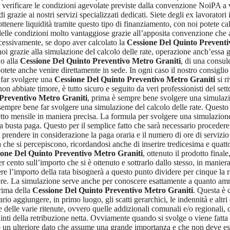
 verificare le condizioni agevolate previste dalla convenzione NoiPA a vo
 grazie ai nostri servizi specializzati dedicati. Siete degli ex lavorator
tenere liquidità tramite questo tipo di finanziamento, con noi potete ca
delle condizioni molto vantaggiose grazie all’apposita convenzione che a
uccessivamente, se dopo aver calcolato la
Cessione Del Quinto Preventi
i grazie alla simulazione del calcolo delle rate, operazione anch’essa gra
do alla
Cessione Del Quinto Preventivo Metro Graniti
, di una consul
tete anche venire direttamente in sede. In ogni caso il nostro consigli
, far svolgere una
Cessione Del Quinto Preventivo Metro Graniti
si r
n abbiate timore, è tutto sicuro e seguito da veri professionisti del sett
Preventivo Metro Graniti
, prima è sempre bene svolgere una simulazi
empre bene far svolgere una simulazione del calcolo delle rate. Questo 
netto mensile in maniera precisa. La formula per svolgere una simulazion
la busta paga. Questo per il semplice fatto che sarà necessario procedere
e prendere in considerazione la paga oraria e il numero di ore di servizio
 che si percepiscono, ricordandosi anche di inserire tredicesima e quatt
ione Del Quinto Preventivo Metro Graniti
, ottenuto il prodotto final
er cento sull’importo che si è ottenuto e sottrarlo dallo stesso, in manier
re l’importo della rata bisognerà a questo punto dividere per cinque la r
re. La simulazione serve anche per conoscere esattamente a quanto ammont
rima della
Cessione Del Quinto Preventivo Metro Graniti
. Questa è c
sario aggiungere, in primo luogo, gli scatti gerarchici, le indennità e al
delle varie ritenute, ovvero quelle addizionali comunali e/o regionali, qu
uinti della retribuzione netta. Ovviamente quando si svolge o viene fatta
e un ulteriore dato che assume una grande importanza e che non deve es