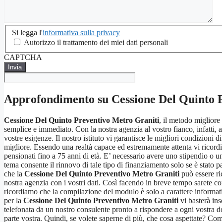
Si
Si legga l'
informativa sulla privacy
legga
Autorizzo il trattamento dei miei dati personali
l'informativa
CAPTCHA
sulla
privacy
*
Approfondimento su
Cessione Del Quinto 
Cessione Del Quinto Preventivo Metro Graniti
, il metodo migliore
semplice e immediato. Con la nostra agenzia al vostro fianco, infatti, av
vostre esigenze. Il nostro istituto vi garantisce le migliori condizioni 
migliore. Essendo una realtà capace ed estremamente attenta vi ricor
pensionati fino a 75 anni di età. E’ necessario avere uno stipendio o una
tema consente il rinnovo di tale tipo di finanziamento solo se è stato pa
che la
Cessione Del Quinto Preventivo Metro Graniti
può essere ric
nostra agenzia con i vostri dati. Così facendo in breve tempo sarete co
ricordiamo che la compilazione del modulo è solo a carattere informativ
per la
Cessione Del Quinto Preventivo Metro Graniti
vi basterà ins
telefonata da un nostro consulente pronto a rispondere a ogni vostra do
parte vostra. Quindi, se volete saperne di più, che cosa aspettate? Co