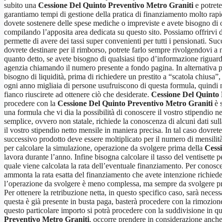
subito una
Cessione Del Quinto Preventivo Metro Graniti
e potrete
garantiamo tempi di gestione della pratica di finanziamento molto rapidi
dovete sostenere delle spese mediche o impreviste e avete bisogno di ot
compilando l’apposita area dedicata su questo sito. Possiamo offrirvi 
permette di avere dei tassi super convenienti per tutti i pensionati. S
dovrete destinare per il rimborso, potrete farlo sempre rivolgendovi a no
quanto detto, se avete bisogno di qualsiasi tipo d’informazione riguar
agenzia chiamando il numero presente a fondo pagina. In alternativa po
bisogno di liquidità, prima di richiedere un prestito a “scatola chiusa”
ogni anno migliaia di persone usufruiscono di questa formula, quindi no
fianco riuscirete ad ottenere ciò che desiderate.
Cessione Del Quinto 
procedere con la
Cessione Del Quinto Preventivo Metro Graniti
è s
una formula che vi dia la possibilità di conoscere il vostro stipendio 
semplice, ovvero non statale, richiede la conoscenza di alcuni dati sul
il vostro stipendio netto mensile in maniera precisa. In tal caso dovret
successivo prodotto deve essere moltiplicato per il numero di mensilità
per calcolare la simulazione, operazione da svolgere prima della
Cess
lavora durante l’anno. Infine bisogna calcolare il tasso del ventisette p
quale viene calcolata la rata dell’eventuale finanziamento. Per conosce
ammonta la rata esatta del finanziamento che avete intenzione richiede
l’operazione da svolgere è meno complessa, ma sempre da svolgere p
Per ottenere la retribuzione netta, in questo specifico caso, sarà neces
questa è già presente in busta paga, basterà procedere con la rimozione 
questo particolare importo si potrà procedere con la suddivisione in q
Preventivo Metro Graniti
, occorre prendere in considerazione anch