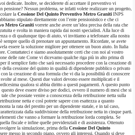
i dedicate. Inoltre, se deciderete di accettare il preventivo vi
i in pensione? Nessun problema, se infatti volete realizzare un progetto,
lcolare la
Cessione Del Quinto Preventivo Metro Graniti
INPS
bbiamo stipulato direttamente con l’ente pensionistico e che ci
vo Metro Graniti
vorrete anche avere un’idea precisa della rata che
tuita e svolta in maniera rapida dai nostri specialisti. Alla luce di
enza o di qualunque tipo di aiuto, vi invitiamo a telefonare alla nostra
o è sempre quello di prenotare un appuntamento. Ricordate, se avete
ivela essere la soluzione migliore per ottenere un buon aiuto. In Italia
ore. Contattateci e siamo assolutamente certi che con noi al vostro
one delle rate Come vi dicevamo qualche riga più in alto prima di
per il semplice fatto che sarà necessario procedere con la creazione di
e della cessione del quinto in qualità di dipendente pubblico o privato
 con la creazione di una formula che vi dia la possibilità di conoscere
 svolte al mese. Questi due valori devono essere moltiplicati e il
ordicesima qualora si abbia diritto a questi pagamenti. A questo punto
e, questo deve essere diviso per dodici, ovvero il numero di mesi che si
a tale che possiate venire a conoscenza della retribuzione netta sulla
etribuzione netta e così potrete sapere con esattezza a quanto
a la rata del prestito per un dipendente statale, e in tal caso,
aratterizzata dalla suddivisione della retribuzione netta in cinque parti.
tri elementi che vanno a formare la retribuzione lorda completa. Se
ella fiscale e infine quelle previdenziali e di assistenza. Ottenuto
 svolgere la simulazione, prima della
Cessione Del Quinto
sere messo in secondo piano, ovvero gli interessi. Quando si deve