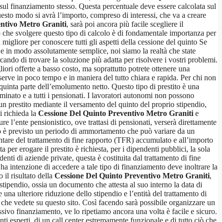
o sul finanziamento stesso. Questa percentuale deve essere calcolata sul
questo modo si avrà l’importo, compreso di interessi, che va a creare
ntivo Metro Graniti
, sarà poi ancora più facile scegliere il
o che svolgere questo tipo di calcolo è di fondamentale importanza per
 migliore per conoscere tutti gli aspetti della cessione del quinto Se
za e in modo assolutamente semplice, noi siamo la realtà che state
rcando di trovare la soluzione più adatta per risolvere i vostri problemi.
iori offerte a basso costo, ma soprattutto potrete ottenere una
serve in poco tempo e in maniera del tutto chiara e rapida. Per chi non
a quinta parte dell’emolumento netto. Questo tipo di prestito è una
rminato e a tutti i pensionati. I lavoratori autonomi non possono
n prestito mediante il versamento del quinto del proprio stipendio,
i richieda la
Cessione Del Quinto Preventivo Metro Graniti
e
re l’ente pensionistico, ove trattasi di pensionati, verserà direttamente
nto è previsto un periodo di ammortamento che può variare da un
tare del trattamento di fine rapporto (TFR) accumulato e all’importo
a per erogare il prestito è richiesta, per i dipendenti pubblici, la sola
enti di aziende private, questa è costituita dal trattamento di fine
e ha intenzione di accedere a tale tipo di finanziamento deve inoltrare la
il risultato della
Cessione Del Quinto Preventivo Metro Graniti
,
i stipendio, ossia un documento che attesta al suo interno la data di
na ulteriore riduzione dello stipendio e l’entità del trattamento di
che vedete su questo sito. Così facendo sarà possibile organizzare un
ssivo finanziamento, ve lo ripetiamo ancora una volta è facile e sicuro.
ti esperti, di un call center estremamente funzionale e di tutto ciò che