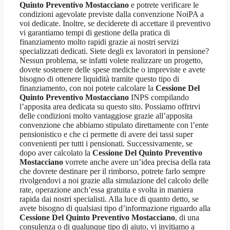
Quinto Preventivo Mostacciano
e potrete verificare le
condizioni agevolate previste dalla convenzione NoiPA a
voi dedicate. Inoltre, se deciderete di accettare il preventivo
vi garantiamo tempi di gestione della pratica di
finanziamento molto rapidi grazie ai nostri servizi
specializzati dedicati. Siete degli ex lavoratori in pensione?
Nessun problema, se infatti volete realizzare un progetto,
dovete sostenere delle spese mediche o impreviste e avete
bisogno di ottenere liquidità tramite questo tipo di
finanziamento, con noi potete calcolare la
Cessione Del
Quinto Preventivo Mostacciano
INPS compilando
l’apposita area dedicata su questo sito. Possiamo offrirvi
delle condizioni molto vantaggiose grazie all’apposita
convenzione che abbiamo stipulato direttamente con l’ente
pensionistico e che ci permette di avere dei tassi super
convenienti per tutti i pensionati. Successivamente, se
dopo aver calcolato la
Cessione Del Quinto Preventivo
Mostacciano
vorrete anche avere un’idea precisa della rata
che dovrete destinare per il rimborso, potrete farlo sempre
rivolgendovi a noi grazie alla simulazione del calcolo delle
rate, operazione anch’essa gratuita e svolta in maniera
rapida dai nostri specialisti. Alla luce di quanto detto, se
avete bisogno di qualsiasi tipo d’informazione riguardo alla
Cessione Del Quinto Preventivo Mostacciano
, di una
consulenza o di qualunque tipo di aiuto, vi invitiamo a