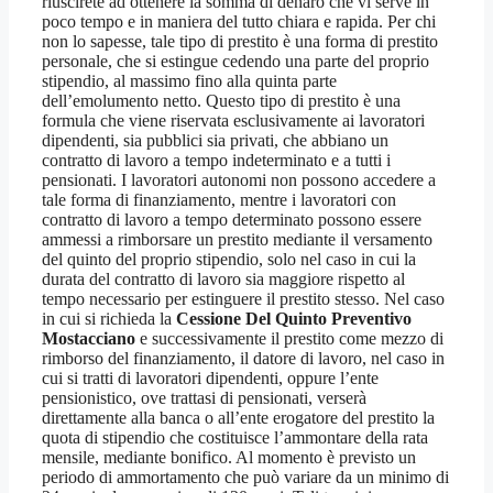
riuscirete ad ottenere la somma di denaro che vi serve in
poco tempo e in maniera del tutto chiara e rapida. Per chi
non lo sapesse, tale tipo di prestito è una forma di prestito
personale, che si estingue cedendo una parte del proprio
stipendio, al massimo fino alla quinta parte
dell’emolumento netto. Questo tipo di prestito è una
formula che viene riservata esclusivamente ai lavoratori
dipendenti, sia pubblici sia privati, che abbiano un
contratto di lavoro a tempo indeterminato e a tutti i
pensionati. I lavoratori autonomi non possono accedere a
tale forma di finanziamento, mentre i lavoratori con
contratto di lavoro a tempo determinato possono essere
ammessi a rimborsare un prestito mediante il versamento
del quinto del proprio stipendio, solo nel caso in cui la
durata del contratto di lavoro sia maggiore rispetto al
tempo necessario per estinguere il prestito stesso. Nel caso
in cui si richieda la
Cessione Del Quinto Preventivo
Mostacciano
e successivamente il prestito come mezzo di
rimborso del finanziamento, il datore di lavoro, nel caso in
cui si tratti di lavoratori dipendenti, oppure l’ente
pensionistico, ove trattasi di pensionati, verserà
direttamente alla banca o all’ente erogatore del prestito la
quota di stipendio che costituisce l’ammontare della rata
mensile, mediante bonifico. Al momento è previsto un
periodo di ammortamento che può variare da un minimo di