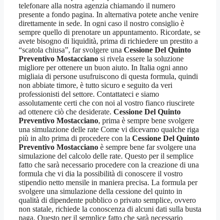
telefonare alla nostra agenzia chiamando il numero
presente a fondo pagina. In alternativa potete anche venire
direttamente in sede. In ogni caso il nostro consiglio è
sempre quello di prenotare un appuntamento. Ricordate, se
avete bisogno di liquidità, prima di richiedere un prestito a
“scatola chiusa”, far svolgere una
Cessione Del Quinto
Preventivo Mostacciano
si rivela essere la soluzione
migliore per ottenere un buon aiuto. In Italia ogni anno
migliaia di persone usufruiscono di questa formula, quindi
non abbiate timore, è tutto sicuro e seguito da veri
professionisti del settore. Contattateci e siamo
assolutamente certi che con noi al vostro fianco riuscirete
ad ottenere ciò che desiderate.
Cessione Del Quinto
Preventivo Mostacciano
, prima è sempre bene svolgere
una simulazione delle rate Come vi dicevamo qualche riga
più in alto prima di procedere con la
Cessione Del Quinto
Preventivo Mostacciano
è sempre bene far svolgere una
simulazione del calcolo delle rate. Questo per il semplice
fatto che sarà necessario procedere con la creazione di una
formula che vi dia la possibilità di conoscere il vostro
stipendio netto mensile in maniera precisa. La formula per
svolgere una simulazione della cessione del quinto in
qualità di dipendente pubblico o privato semplice, ovvero
non statale, richiede la conoscenza di alcuni dati sulla busta
paga. Questo per il semplice fatto che sarà necessario