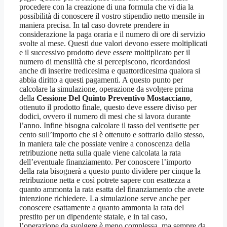
procedere con la creazione di una formula che vi dia la
possibilità di conoscere il vostro stipendio netto mensile in
maniera precisa. In tal caso dovrete prendere in
considerazione la paga oraria e il numero di ore di servizio
svolte al mese. Questi due valori devono essere moltiplicati
e il successivo prodotto deve essere moltiplicato per il
numero di mensilità che si percepiscono, ricordandosi
anche di inserire tredicesima e quattordicesima qualora si
abbia diritto a questi pagamenti. A questo punto per
calcolare la simulazione, operazione da svolgere prima
della
Cessione Del Quinto Preventivo Mostacciano
,
ottenuto il prodotto finale, questo deve essere diviso per
dodici, ovvero il numero di mesi che si lavora durante
l’anno. Infine bisogna calcolare il tasso del ventisette per
cento sull’importo che si è ottenuto e sottrarlo dallo stesso,
in maniera tale che possiate venire a conoscenza della
retribuzione netta sulla quale viene calcolata la rata
dell’eventuale finanziamento. Per conoscere l’importo
della rata bisognerà a questo punto dividere per cinque la
retribuzione netta e così potrete sapere con esattezza a
quanto ammonta la rata esatta del finanziamento che avete
intenzione richiedere. La simulazione serve anche per
conoscere esattamente a quanto ammonta la rata del
prestito per un dipendente statale, e in tal caso,
l’operazione da svolgere è meno complessa, ma sempre da