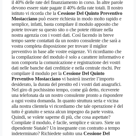
il 40% delle rate del finanziamento in corso. In altre parole
devono essere state pagate il 40% della rate totali. Il nostro
istituto vi ricorda che la
Cessione Del Quinto Preventivo
Mostacciano
può essere richiesta in modo molto rapido e
semplice, infatti, basta compilare il modulo apposito che
potete trovare su questo sito o che potete ritirare nella
nostra agenzia con i vostri dati. Così facendo in breve
tempo sarete contattati da un nostro consulente che sarà a
vostra completa disposizione per trovare il miglior
preventivo in base alle vostre esigenze. Vi ricordiamo che
la compilazione del modulo è solo a carattere informativo e
non comporta la comunicazione e registrazione dei vostri
dati nelle banche dati creditizie e nella centrale rischi. Per
compilare il modulo per la
Cessione Del Quinto
Preventivo Mostacciano
vi basterà inserire l’importo
desiderato, la durata del prestito ed i vostri dati anagrafici.
Nel giro di pochissimo tempo, come già detto, riceverete
una telefonata da un nostro consulente pronto a rispondere
a ogni vostra domanda. In quanto struttura seria e vicina
alla nostra clientela vi ricordiamo che tale operazione è del
tutto è gratuito e senza alcun impegno da parte vostra.
Quindi, se volete saperne di più, che cosa aspettate?
Compilate il modulo, è facile, semplice e sicuro. Siete un
dipendente Statale? Un insegnante con contratto a tempo
indeterminato? Richiedete subito una
Cessione Del