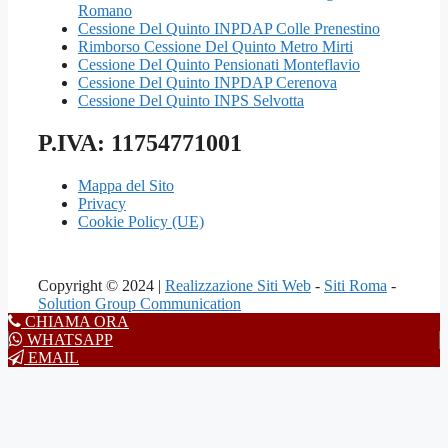
Romano
Cessione Del Quinto INPDAP Colle Prenestino
Rimborso Cessione Del Quinto Metro Mirti
Cessione Del Quinto Pensionati Monteflavio
Cessione Del Quinto INPDAP Cerenova
Cessione Del Quinto INPS Selvotta
P.IVA: 11754771001
Mappa del Sito
Privacy
Cookie Policy (UE)
Copyright © 2024 |
Realizzazione Siti Web
-
Siti Roma
-
Solution Group Communication
CHIAMA ORA
WHATSAPP
EMAIL