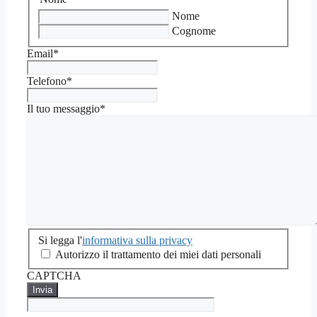
Nome
Cognome
Email
*
Telefono
*
Il tuo messaggio
*
Si
Si legga l'
informativa sulla privacy
legga
Autorizzo il trattamento dei miei dati personali
l'informativa
CAPTCHA
sulla
privacy
*