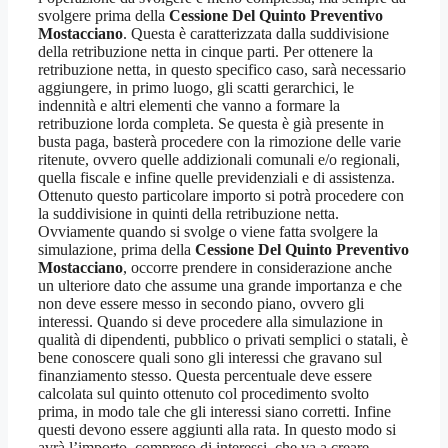
svolgere prima della
Cessione Del Quinto Preventivo
Mostacciano
. Questa è caratterizzata dalla suddivisione
della retribuzione netta in cinque parti. Per ottenere la
retribuzione netta, in questo specifico caso, sarà necessario
aggiungere, in primo luogo, gli scatti gerarchici, le
indennità e altri elementi che vanno a formare la
retribuzione lorda completa. Se questa è già presente in
busta paga, basterà procedere con la rimozione delle varie
ritenute, ovvero quelle addizionali comunali e/o regionali,
quella fiscale e infine quelle previdenziali e di assistenza.
Ottenuto questo particolare importo si potrà procedere con
la suddivisione in quinti della retribuzione netta.
Ovviamente quando si svolge o viene fatta svolgere la
simulazione, prima della
Cessione Del Quinto Preventivo
Mostacciano
, occorre prendere in considerazione anche
un ulteriore dato che assume una grande importanza e che
non deve essere messo in secondo piano, ovvero gli
interessi. Quando si deve procedere alla simulazione in
qualità di dipendenti, pubblico o privati semplici o statali, è
bene conoscere quali sono gli interessi che gravano sul
finanziamento stesso. Questa percentuale deve essere
calcolata sul quinto ottenuto col procedimento svolto
prima, in modo tale che gli interessi siano corretti. Infine
questi devono essere aggiunti alla rata. In questo modo si
avrà l’importo, compreso di interessi, che va a creare