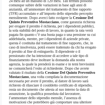
24 mesi ad un massino di 120 mesi. Tali termini possono
comunque subire delle variazioni in base agli anni di
anzianità, all’ammontare del trattamento di fine rapporto
(TFR) accumulato e all’importo dello stipendio percepito
mensilmente. Dopo averci fatto svolgere la
Cessione Del
Quinto Preventivo Mostacciano
, come garanzia richiesta
per erogare il prestito è richiesta, per i dipendenti pubblici,
la sola stabilità del posto di lavoro, in quanto la rata verrà
pagata fin quanto c’è una busta paga o una pensione su cui
addebitarla, mentre, per i dipendenti di aziende private,
questa è costituita dal trattamento di fine rapporto, che, in
caso di insolvenza, potrà essere trattenuto da chi ha erogato
il prestito al fine di estinguerlo. Il dipendente o il
pensionato che ha intenzione di accedere a tale tipo di
finanziamento deve inoltrare la domanda alla nostra
agenzia, la quale la prenderà in esame e in temi brevissimi
ne comunicherà l’esito al richiedente. Dopo che avrete
valutato il risultato della
Cessione Del Quinto Preventivo
Mostacciano
, una volta compilata la documentazione
necessaria per avere il prestito, al datore di lavoro sarà
richiesto di rilasciare il cosiddetto certificato di stipendio,
ossia un documento che attesta al suo interno la data di
assunzione, la qualifica posseduta dal lavoratore,
l’ammontare dello stipendio mensile, l’assenza di
motivazioni che potrebbero già comportare una ulteriore