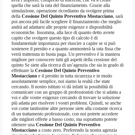
quella che sarà la rata del finanziamento. Grazie alla
simulazione, operazione ricordiamo da svolgere prima
della
Cessione Del Quinto Preventivo Mostacciano
, sarà
poi ancora più facile scegliere il finanziamento che meglio
andrà ad adattarsi alle proprie esigenze e disponibilità
economiche. Insomma, alla luce di quanto detto avrete
capito che svolgere questo tipo di calcolo è di
fondamentale importanza per riuscire a capire se si può
sostenere il prestito e a quanto ammonterà la rata fissa che
verrà trattenuta in busta paga. Un preventivo è la maniera
migliore per conoscere tutti gli aspetti della cessione del
quinto Se siete alla ricerca di un’agenzia che sia in grado di
effettuare la
Cessione Del Quinto Preventivo
Mostacciano
e il prestito in tutta sicurezza e in modo
assolutamente semplice, noi siamo la realtà che state
cercando. Il nostro istituto vi dà infatti la possibilità di
comunicare con un gruppo di professionisti che si adatta a
voi e alle vostre esigenze cercando di trovare la soluzione
più adatta per risolvere i vostri problemi. Quindi, se anche
voi come tantissime altre persone siete alla costante ricerca
di un trattamento professionale, con noi potrete accedere
alle migliori offerte a basso costo, ma soprattutto potrete
ottenere una
Cessione Del Quinto Preventivo
Mostacciano
a costo zero. Preferendo la nostra agenzia