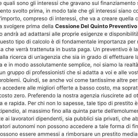
ere quali sono gli interessi che gravano sul finanziamen
ento svolto prima, in modo tale che gli interessi siano co
 l’importo, compreso di interessi, che va a creare quella 
a svolgere prima della
Cessione Del Quinto Preventivo
io andrà ad adattarsi alle proprie esigenze e disponibili
esto tipo di calcolo è di fondamentale importanza per ri
a che verrà trattenuta in busta paga. Un preventivo è la
alla ricerca di un’agenzia che sia in grado di effettuare 
zza e in modo assolutamente semplice, noi siamo la realtà 
 un gruppo di professionisti che si adatta a voi e alle vo
 problemi. Quindi, se anche voi come tantissime altre per
e accedere alle migliori offerte a basso costo, ma sopra
costo zero. Preferendo la nostra agenzia riuscirete ad 
 e rapida. Per chi non lo sapesse, tale tipo di prestito 
ipendio, al massimo fino alla quinta parte dell’emolumen
 ai lavoratori dipendenti, sia pubblici sia privati, che 
voratori autonomi non possono accedere a tale forma di fi
possono essere ammessi a rimborsare un prestito median