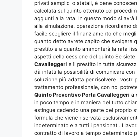
privati semplici o statali, è bene conosc
calcolata sul quinto ottenuto col procedim
aggiunti alla rata. In questo modo si avrà
alla simulazione, operazione ricordiamo d
facile scegliere il finanziamento che megl
quanto detto avrete capito che svolgere qu
prestito e a quanto ammonterà la rata fiss
aspetti della cessione del quinto Se siete 
Cavalleggeri
e il prestito in tutta sicure
dà infatti la possibilità di comunicare con
soluzione più adatta per risolvere i vostri
trattamento professionale, con noi potret
Quinto Preventivo Porta Cavalleggeri
a 
in poco tempo e in maniera del tutto chiara
estingue cedendo una parte del proprio st
formula che viene riservata esclusivamente
indeterminato e a tutti i pensionati. I la
contratto di lavoro a tempo determinato 