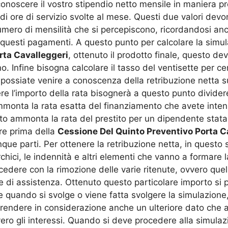
 conoscere il vostro stipendio netto mensile in maniera p
di ore di servizio svolte al mese. Questi due valori devon
umero di mensilità che si percepiscono, ricordandosi anc
a questi pagamenti. A questo punto per calcolare la simu
rta Cavalleggeri
, ottenuto il prodotto finale, questo dev
. Infine bisogna calcolare il tasso del ventisette per ce
 possiate venire a conoscenza della retribuzione netta su
e l’importo della rata bisognerà a questo punto dividere
monta la rata esatta del finanziamento che avete inten
ammonta la rata del prestito per un dipendente statale,
e prima della
Cessione Del Quinto Preventivo Porta C
nque parti. Per ottenere la retribuzione netta, in questo
rchici, le indennità e altri elementi che vanno a formare
edere con la rimozione delle varie ritenute, ovvero quell
i e di assistenza. Ottenuto questo particolare importo si
e quando si svolge o viene fatta svolgere la simulazione
prendere in considerazione anche un ulteriore dato ch
o gli interessi. Quando si deve procedere alla simulazio