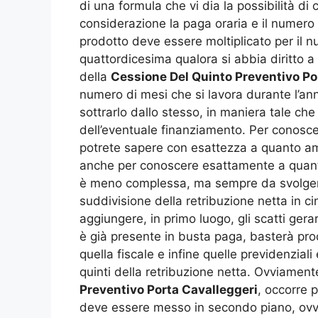
di una formula che vi dia la possibilità di
considerazione la paga oraria e il numero 
prodotto deve essere moltiplicato per il n
quattordicesima qualora si abbia diritto 
della
Cessione Del Quinto Preventivo Po
numero di mesi che si lavora durante l’anno
sottrarlo dallo stesso, in maniera tale che
dell’eventuale finanziamento. Per conoscer
potrete sapere con esattezza a quanto am
anche per conoscere esattamente a quanto 
è meno complessa, ma sempre da svolger
suddivisione della retribuzione netta in ci
aggiungere, in primo luogo, gli scatti gera
è già presente in busta paga, basterà proc
quella fiscale e infine quelle previdenzial
quinti della retribuzione netta. Ovviament
Preventivo Porta Cavalleggeri
, occorre 
deve essere messo in secondo piano, ovver