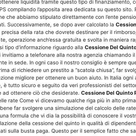
tenere liquidità tramite questo tipo di finanziamento, c
PS compilando l’apposita area dedicata su questo sito. P
ne che abbiamo stipulato direttamente con l’ente pension
nati. Successivamente, se dopo aver calcolato la
Cession
precisa della rata che dovrete destinare per il rimborso,
ate, operazione anch’essa gratuita e svolta in maniera rapi
i tipo d’informazione riguardo alla
Cessione Del Quinto
vi invitiamo a telefonare alla nostra agenzia chiamando 
nte in sede. In ogni caso il nostro consiglio è sempre q
rima di richiedere un prestito a “scatola chiusa”, far sv
uzione migliore per ottenere un buon aiuto. In Italia ogn
 è tutto sicuro e seguito da veri professionisti del set
ete ad ottenere ciò che desiderate.
Cessione Del Quinto 
le rate Come vi dicevamo qualche riga più in alto prima
ene far svolgere una simulazione del calcolo delle rate.
na formula che vi dia la possibilità di conoscere il vost
lazione della cessione del quinto in qualità di dipenden
dati sulla busta paga. Questo per il semplice fatto che 