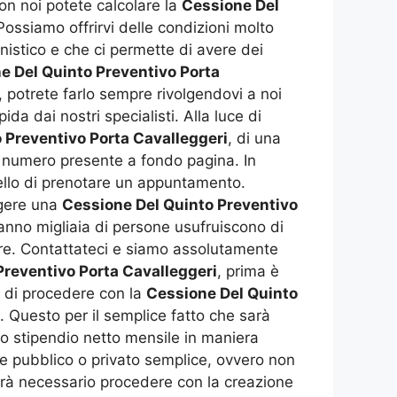
on noi potete calcolare la
Cessione Del
ossiamo offrirvi delle condizioni molto
istico e che ci permette di avere dei
e Del Quinto Preventivo Porta
 potrete farlo sempre rivolgendovi a noi
da dai nostri specialisti. Alla luce di
 Preventivo Porta Cavalleggeri
, di una
il numero presente a fondo pagina. In
uello di prenotare un appuntamento.
olgere una
Cessione Del Quinto Preventivo
i anno migliaia di persone usufruiscono di
tore. Contattateci e siamo assolutamente
Preventivo Porta Cavalleggeri
, prima è
 di procedere con la
Cessione Del Quinto
 Questo per il semplice fatto che sarà
ro stipendio netto mensile in maniera
te pubblico o privato semplice, ovvero non
sarà necessario procedere con la creazione