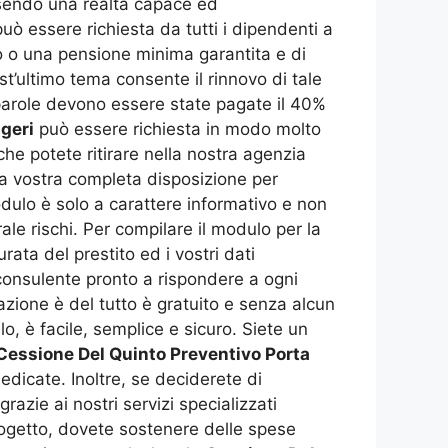
Essendo una realtà capace ed
uò essere richiesta da tutti i dipendenti a
io o una pensione minima garantita e di
est’ultimo tema consente il rinnovo di tale
e parole devono essere state pagate il 40%
geri
può essere richiesta in modo molto
che potete ritirare nella nostra agenzia
 a vostra completa disposizione per
odulo è solo a carattere informativo e non
ale rischi. Per compilare il modulo per la
rata del prestito ed i vostri dati
consulente pronto a rispondere a ogni
azione è del tutto è gratuito e senza alcun
, è facile, semplice e sicuro. Siete un
Cessione Del Quinto Preventivo Porta
edicate. Inoltre, se deciderete di
razie ai nostri servizi specializzati
progetto, dovete sostenere delle spese