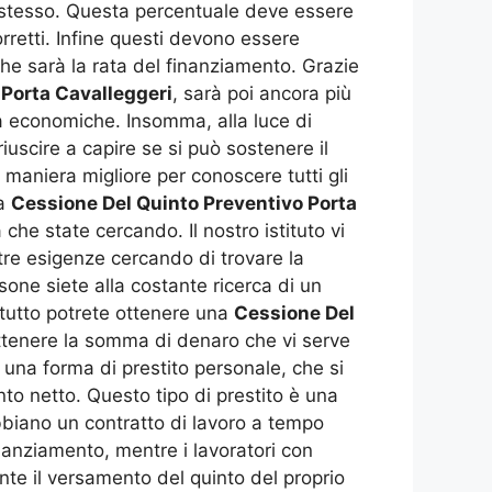
to stesso. Questa percentuale deve essere
rretti. Infine questi devono essere
che sarà la rata del finanziamento. Grazie
 Porta Cavalleggeri
, sarà poi ancora più
tà economiche. Insomma, alla luce di
uscire a capire se si può sostenere il
 maniera migliore per conoscere tutti gli
la
Cessione Del Quinto Preventivo Porta
che state cercando. Il nostro istituto vi
stre esigenze cercando di trovare la
sone siete alla costante ricerca di un
ttutto potrete ottenere una
Cessione Del
ottenere la somma di denaro che vi serve
è una forma di prestito personale, che si
to netto. Questo tipo di prestito è una
abbiano un contratto di lavoro a tempo
nanziamento, mentre i lavoratori con
te il versamento del quinto del proprio