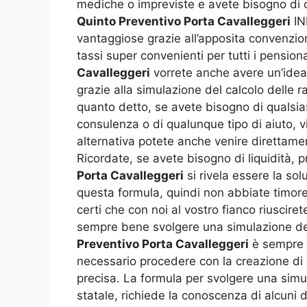
mediche o impreviste e avete bisogno di ot
Quinto Preventivo Porta Cavalleggeri
IN
vantaggiose grazie all’apposita convenzio
tassi super convenienti per tutti i pensio
Cavalleggeri
vorrete anche avere un’idea 
grazie alla simulazione del calcolo delle r
quanto detto, se avete bisogno di qualsias
consulenza o di qualunque tipo di aiuto, 
alternativa potete anche venire direttame
Ricordate, se avete bisogno di liquidità, p
Porta Cavalleggeri
si rivela essere la sol
questa formula, quindi non abbiate timore,
certi che con noi al vostro fianco riuscir
sempre bene svolgere una simulazione del
Preventivo Porta Cavalleggeri
è sempre b
necessario procedere con la creazione di u
precisa. La formula per svolgere una simu
statale, richiede la conoscenza di alcuni 