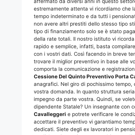
affermato da diversi anni in questo settor
estremamente attenta vi ricordiamo che 
tempo indeterminato e da tutti i pensionat
non avere altri prestiti dello stesso tipo s
tipo di finanziamento solo se è stato paga
della rate totali. Il nostro istituto vi ricord
rapido e semplice, infatti, basta compilar
con i vostri dati. Così facendo in breve 
trovare il miglior preventivo in base alle
comporta la comunicazione e registrazione d
Cessione Del Quinto Preventivo Porta C
anagrafici. Nel giro di pochissimo tempo,
vostra domanda. In quanto struttura seria 
impegno da parte vostra. Quindi, se volete
dipendente Statale? Un insegnante con c
Cavalleggeri
e potrete verificare le condi
accettare il preventivo vi garantiamo tempi
dedicati. Siete degli ex lavoratori in pen