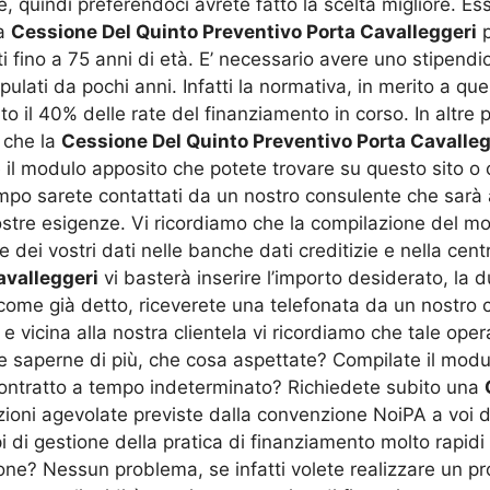
e, quindi preferendoci avrete fatto la scelta migliore. 
la
Cessione Del Quinto Preventivo Porta Cavalleggeri
p
i fino a 75 anni di età. E’ necessario avere uno stipend
tipulati da pochi anni. Infatti la normativa, in merito a qu
to il 40% delle rate del finanziamento in corso. In altr
a che la
Cessione Del Quinto Preventivo Porta Cavalleg
e il modulo apposito che potete trovare su questo sito o 
tempo sarete contattati da un nostro consulente che sarà
 vostre esigenze. Vi ricordiamo che la compilazione del m
ei vostri dati nelle banche dati creditizie e nella centr
avalleggeri
vi basterà inserire l’importo desiderato, la du
 come già detto, riceverete una telefonata da un nostro 
e vicina alla nostra clientela vi ricordiamo che tale oper
 saperne di più, che cosa aspettate? Compilate il modulo
ontratto a tempo indeterminato? Richiedete subito una
zioni agevolate previste dalla convenzione NoiPA a voi d
 di gestione della pratica di finanziamento molto rapidi g
sione? Nessun problema, se infatti volete realizzare un 