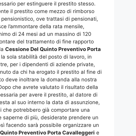
ssario per estinguere il prestito stesso.
te il prestito come mezzo di rimborso
e pensionistico, ove trattasi di pensionati,
isce l’ammontare della rata mensile,
nimo di 24 mesi ad un massino di 120
montare del trattamento di fine rapporto
 la
Cessione Del Quinto Preventivo Porta
la sola stabilità del posto di lavoro, in
re, per i dipendenti di aziende private,
uto da chi ha erogato il prestito al fine di
nto deve inoltrare la domanda alla nostra
opo che avrete valutato il risultato della
saria per avere il prestito, al datore di
testa al suo interno la data di assunzione,
oni che potrebbero già comportare una
ete saperne di più, desiderate prendere un
sì facendo sarà possibile organizzare un
Quinto Preventivo Porta Cavalleggeri
e