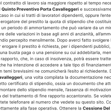
el contratto di lavoro sia maggiore rispetto al tempo nece
 Quinto Preventivo Porta Cavalleggeri
e successivamen
caso in cui si tratti di lavoratori dipendenti, oppure l’ent
 erogatore del prestito la quota di stipendio che costitu
o un periodo di ammortamento che può variare da un mi
 delle variazioni in base agli anni di anzianità, all’am
endio percepito mensilmente. Dopo averci fatto svolgere
erogare il prestito è richiesta, per i dipendenti pubblici, 
è una busta paga o una pensione su cui addebitarla, ment
 rapporto, che, in caso di insolvenza, potrà essere tratten
 che ha intenzione di accedere a tale tipo di finanziame
 temi brevissimi ne comunicherà l’esito al richiedente. D
avalleggeri
, una volta compilata la documentazione neces
ddetto certificato di stipendio, ossia un documento che at
ammontare dello stipendio mensile, l’assenza di motivazi
tità del trattamento di fine rapporto accantonato. Se vol
te telefonare al numero che vedete su questo sito. Co
ttamente alla fase operativa. Ottenere la
Cessione Del 