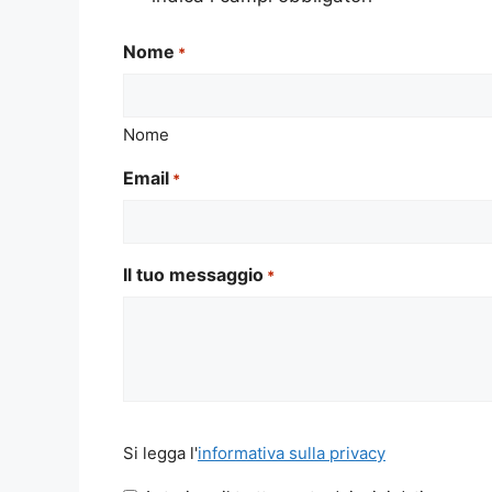
Nome
*
Nome
Email
*
Il tuo messaggio
*
Si
Si legga l'
informativa sulla privacy
legga
l'informativa