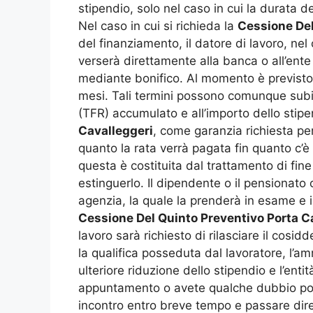
stipendio, solo nel caso in cui la durata d
Nel caso in cui si richieda la
Cessione Del
del finanziamento, il datore di lavoro, nel 
verserà direttamente alla banca o all’ente
mediante bonifico. Al momento è previst
mesi. Tali termini possono comunque subire
(TFR) accumulato e all’importo dello stip
Cavalleggeri
, come garanzia richiesta per 
quanto la rata verrà pagata fin quanto c’
questa è costituita dal trattamento di fine
estinguerlo. Il dipendente o il pensionato
agenzia, la quale la prenderà in esame e in
Cessione Del Quinto Preventivo Porta C
lavoro sarà richiesto di rilasciare il cosi
la qualifica posseduta dal lavoratore, l’
ulteriore riduzione dello stipendio e l’en
appuntamento o avete qualche dubbio pote
incontro entro breve tempo e passare dire