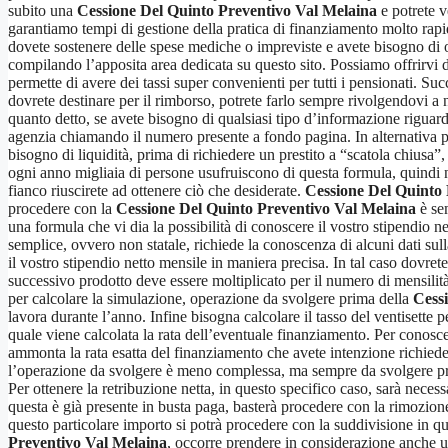
subito una
Cessione Del Quinto Preventivo Val Melaina
e potrete v
garantiamo tempi di gestione della pratica di finanziamento molto rapidi
dovete sostenere delle spese mediche o impreviste e avete bisogno di ot
compilando l’apposita area dedicata su questo sito. Possiamo offrirvi 
permette di avere dei tassi super convenienti per tutti i pensionati. S
dovrete destinare per il rimborso, potrete farlo sempre rivolgendovi a no
quanto detto, se avete bisogno di qualsiasi tipo d’informazione riguar
agenzia chiamando il numero presente a fondo pagina. In alternativa po
bisogno di liquidità, prima di richiedere un prestito a “scatola chiusa”
ogni anno migliaia di persone usufruiscono di questa formula, quindi no
fianco riuscirete ad ottenere ciò che desiderate.
Cessione Del Quinto 
procedere con la
Cessione Del Quinto Preventivo Val Melaina
è sem
una formula che vi dia la possibilità di conoscere il vostro stipendio 
semplice, ovvero non statale, richiede la conoscenza di alcuni dati sul
il vostro stipendio netto mensile in maniera precisa. In tal caso dovret
successivo prodotto deve essere moltiplicato per il numero di mensilità
per calcolare la simulazione, operazione da svolgere prima della
Cess
lavora durante l’anno. Infine bisogna calcolare il tasso del ventisette p
quale viene calcolata la rata dell’eventuale finanziamento. Per conosce
ammonta la rata esatta del finanziamento che avete intenzione richiede
l’operazione da svolgere è meno complessa, ma sempre da svolgere p
Per ottenere la retribuzione netta, in questo specifico caso, sarà neces
questa è già presente in busta paga, basterà procedere con la rimozione 
questo particolare importo si potrà procedere con la suddivisione in q
Preventivo Val Melaina
, occorre prendere in considerazione anche 