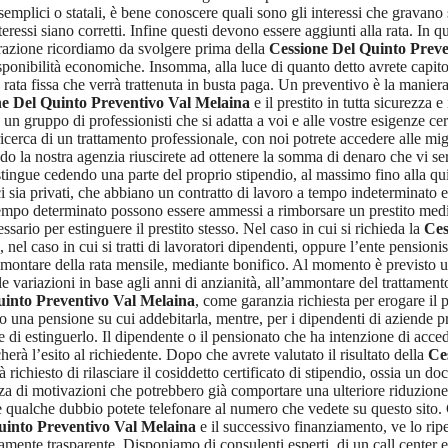
 semplici o statali, è bene conoscere quali sono gli interessi che gravan
ressi siano corretti. Infine questi devono essere aggiunti alla rata. In 
erazione ricordiamo da svolgere prima della
Cessione Del Quinto Preve
sponibilità economiche. Insomma, alla luce di quanto detto avrete capit
 rata fissa che verrà trattenuta in busta paga. Un preventivo è la maniera
e Del Quinto Preventivo Val Melaina
e il prestito in tutta sicurezza
on un gruppo di professionisti che si adatta a voi e alle vostre esigenze ce
icerca di un trattamento professionale, con noi potrete accedere alle migl
do la nostra agenzia riuscirete ad ottenere la somma di denaro che vi ser
i estingue cedendo una parte del proprio stipendio, al massimo fino alla q
i sia privati, che abbiano un contratto di lavoro a tempo indeterminato e
tempo determinato possono essere ammessi a rimborsare un prestito media
ssario per estinguere il prestito stesso. Nel caso in cui si richieda la
Ces
el caso in cui si tratti di lavoratori dipendenti, oppure l’ente pensionist
 l’ammontare della rata mensile, mediante bonifico. Al momento è previs
variazioni in base agli anni di anzianità, all’ammontare del trattament
uinto Preventivo Val Melaina
, come garanzia richiesta per erogare il pr
o una pensione su cui addebitarla, mentre, per i dipendenti di aziende pri
ine di estinguerlo. Il dipendente o il pensionato che ha intenzione di acc
erà l’esito al richiedente. Dopo che avrete valutato il risultato della
Ce
 richiesto di rilasciare il cosiddetto certificato di stipendio, ossia un do
a di motivazioni che potrebbero già comportare una ulteriore riduzione d
 qualche dubbio potete telefonare al numero che vedete su questo sito.
uinto Preventivo Val Melaina
e il successivo finanziamento, ve lo rip
utamente trasparente. Disponiamo di consulenti esperti, di un call center 