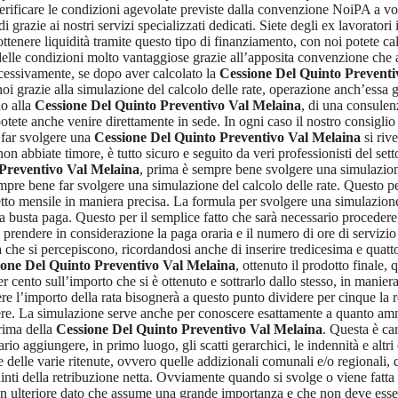
erificare le condizioni agevolate previste dalla convenzione NoiPA a voi d
 grazie ai nostri servizi specializzati dedicati. Siete degli ex lavorator
tenere liquidità tramite questo tipo di finanziamento, con noi potete ca
delle condizioni molto vantaggiose grazie all’apposita convenzione che a
uccessivamente, se dopo aver calcolato la
Cessione Del Quinto Preventi
i grazie alla simulazione del calcolo delle rate, operazione anch’essa gra
do alla
Cessione Del Quinto Preventivo Val Melaina
, di una consulenz
tete anche venire direttamente in sede. In ogni caso il nostro consigli
, far svolgere una
Cessione Del Quinto Preventivo Val Melaina
si rive
n abbiate timore, è tutto sicuro e seguito da veri professionisti del sett
Preventivo Val Melaina
, prima è sempre bene svolgere una simulazion
pre bene far svolgere una simulazione del calcolo delle rate. Questo per
netto mensile in maniera precisa. La formula per svolgere una simulazion
la busta paga. Questo per il semplice fatto che sarà necessario procedere
e prendere in considerazione la paga oraria e il numero di ore di servizio
 che si percepiscono, ricordandosi anche di inserire tredicesima e quatt
ione Del Quinto Preventivo Val Melaina
, ottenuto il prodotto finale,
er cento sull’importo che si è ottenuto e sottrarlo dallo stesso, in manier
re l’importo della rata bisognerà a questo punto dividere per cinque la r
re. La simulazione serve anche per conoscere esattamente a quanto ammont
rima della
Cessione Del Quinto Preventivo Val Melaina
. Questa è car
sario aggiungere, in primo luogo, gli scatti gerarchici, le indennità e al
delle varie ritenute, ovvero quelle addizionali comunali e/o regionali, qu
uinti della retribuzione netta. Ovviamente quando si svolge o viene fatta
un ulteriore dato che assume una grande importanza e che non deve esse