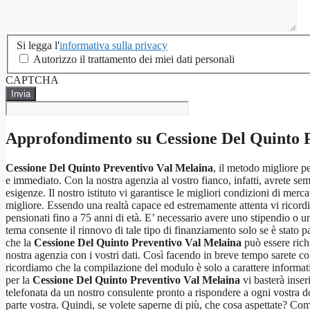
Si
Si legga l'
informativa sulla privacy
legga
Autorizzo il trattamento dei miei dati personali
l'informativa
CAPTCHA
sulla
privacy
*
Approfondimento su
Cessione Del Quinto 
Cessione Del Quinto Preventivo Val Melaina
, il metodo migliore p
e immediato. Con la nostra agenzia al vostro fianco, infatti, avrete semp
esigenze. Il nostro istituto vi garantisce le migliori condizioni di merc
migliore. Essendo una realtà capace ed estremamente attenta vi ricor
pensionati fino a 75 anni di età. E’ necessario avere uno stipendio o una
tema consente il rinnovo di tale tipo di finanziamento solo se è stato pa
che la
Cessione Del Quinto Preventivo Val Melaina
può essere richi
nostra agenzia con i vostri dati. Così facendo in breve tempo sarete co
ricordiamo che la compilazione del modulo è solo a carattere informativ
per la
Cessione Del Quinto Preventivo Val Melaina
vi basterà inser
telefonata da un nostro consulente pronto a rispondere a ogni vostra do
parte vostra. Quindi, se volete saperne di più, che cosa aspettate? Co