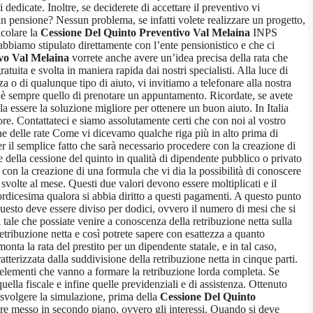
edicate. Inoltre, se deciderete di accettare il preventivo vi
i in pensione? Nessun problema, se infatti volete realizzare un progetto,
lcolare la
Cessione Del Quinto Preventivo Val Melaina
INPS
bbiamo stipulato direttamente con l’ente pensionistico e che ci
vo Val Melaina
vorrete anche avere un’idea precisa della rata che
tuita e svolta in maniera rapida dai nostri specialisti. Alla luce di
a o di qualunque tipo di aiuto, vi invitiamo a telefonare alla nostra
o è sempre quello di prenotare un appuntamento. Ricordate, se avete
la essere la soluzione migliore per ottenere un buon aiuto. In Italia
ore. Contattateci e siamo assolutamente certi che con noi al vostro
e delle rate Come vi dicevamo qualche riga più in alto prima di
 il semplice fatto che sarà necessario procedere con la creazione di
e della cessione del quinto in qualità di dipendente pubblico o privato
 con la creazione di una formula che vi dia la possibilità di conoscere
 svolte al mese. Questi due valori devono essere moltiplicati e il
ordicesima qualora si abbia diritto a questi pagamenti. A questo punto
 questo deve essere diviso per dodici, ovvero il numero di mesi che si
a tale che possiate venire a conoscenza della retribuzione netta sulla
etribuzione netta e così potrete sapere con esattezza a quanto
a la rata del prestito per un dipendente statale, e in tal caso,
atterizzata dalla suddivisione della retribuzione netta in cinque parti.
tri elementi che vanno a formare la retribuzione lorda completa. Se
ella fiscale e infine quelle previdenziali e di assistenza. Ottenuto
 svolgere la simulazione, prima della
Cessione Del Quinto
re messo in secondo piano, ovvero gli interessi. Quando si deve