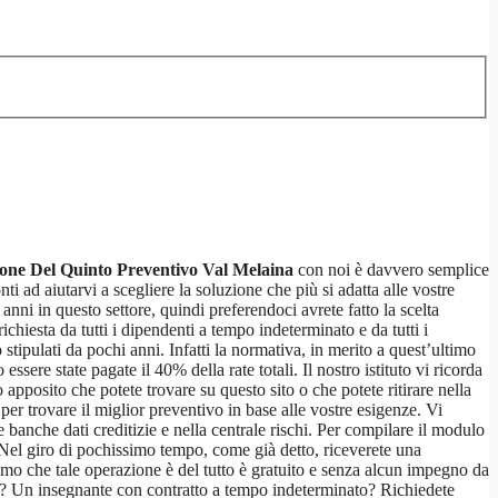
one Del Quinto Preventivo Val Melaina
con noi è davvero semplice
ti ad aiutarvi a scegliere la soluzione che più si adatta alle vostre
anni in questo settore, quindi preferendoci avrete fatto la scelta
ichiesta da tutti i dipendenti a tempo indeterminato e da tutti i
 stipulati da pochi anni. Infatti la normativa, in merito a quest’ultimo
sere state pagate il 40% della rate totali. Il nostro istituto vi ricorda
apposito che potete trovare su questo sito o che potete ritirare nella
er trovare il miglior preventivo in base alle vostre esigenze. Vi
banche dati creditizie e nella centrale rischi. Per compilare il modulo
i. Nel giro di pochissimo tempo, come già detto, riceverete una
iamo che tale operazione è del tutto è gratuito e senza alcun impegno da
ale? Un insegnante con contratto a tempo indeterminato? Richiedete