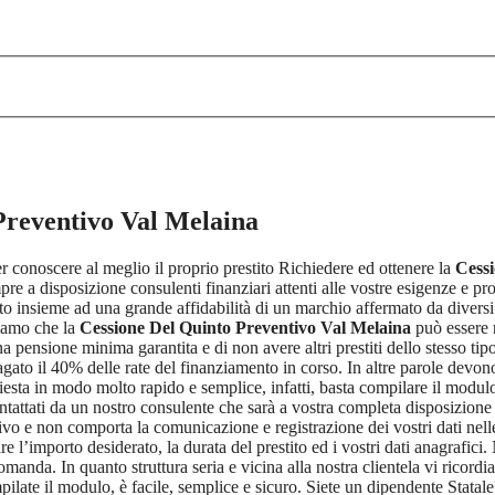
Preventivo Val Melaina
er conoscere al meglio il proprio prestito Richiedere ed ottenere la
Cessi
re a disposizione consulenti finanziari attenti alle vostre esigenze e pron
ato insieme ad una grande affidabilità di un marchio affermato da diversi 
diamo che la
Cessione Del Quinto Preventivo Val Melaina
può essere r
 pensione minima garantita e di non avere altri prestiti dello stesso tipo
gato il 40% delle rate del finanziamento in corso. In altre parole devono es
esta in modo molto rapido e semplice, infatti, basta compilare il modulo 
ntattati da un nostro consulente che sarà a vostra completa disposizione p
o e non comporta la comunicazione e registrazione dei vostri dati nelle 
ire l’importo desiderato, la durata del prestito ed i vostri dati anagrafic
manda. In quanto struttura seria e vicina alla nostra clientela vi ricord
mpilate il modulo, è facile, semplice e sicuro. Siete un dipendente Stat