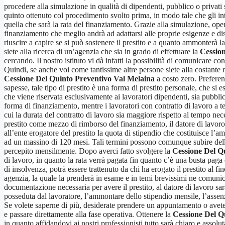
procedere alla simulazione in qualità di dipendenti, pubblico o privati
quinto ottenuto col procedimento svolto prima, in modo tale che gli inte
quella che sarà la rata del finanziamento. Grazie alla simulazione, op
finanziamento che meglio andrà ad adattarsi alle proprie esigenze e di
riuscire a capire se si può sostenere il prestito e a quanto ammonterà la
siete alla ricerca di un’agenzia che sia in grado di effettuare la
Cession
cercando. Il nostro istituto vi dà infatti la possibilità di comunicare c
Quindi, se anche voi come tantissime altre persone siete alla costante r
Cessione Del Quinto Preventivo Val Melaina
a costo zero. Preferen
sapesse, tale tipo di prestito è una forma di prestito personale, che s
che viene riservata esclusivamente ai lavoratori dipendenti, sia pubblic
forma di finanziamento, mentre i lavoratori con contratto di lavoro a 
cui la durata del contratto di lavoro sia maggiore rispetto al tempo nece
prestito come mezzo di rimborso del finanziamento, il datore di lavoro, n
all’ente erogatore del prestito la quota di stipendio che costituisce
ad un massino di 120 mesi. Tali termini possono comunque subire delle 
percepito mensilmente. Dopo averci fatto svolgere la
Cessione Del Q
di lavoro, in quanto la rata verrà pagata fin quanto c’è una busta paga 
di insolvenza, potrà essere trattenuto da chi ha erogato il prestito al f
agenzia, la quale la prenderà in esame e in temi brevissimi ne comunich
documentazione necessaria per avere il prestito, al datore di lavoro sarà
posseduta dal lavoratore, l’ammontare dello stipendio mensile, l’assenz
Se volete saperne di più, desiderate prendere un appuntamento o avete
e passare direttamente alla fase operativa. Ottenere la
Cessione Del Q
in quanto affidandovi ai nostri professionisti tutto sarà chiaro e assol