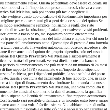
o sul finanziamento stesso. Questa percentuale deve essere calcolata sul
questo modo si avrà l’importo, compreso di interessi, che va a creare
ntivo Val Melaina
, sarà poi ancora più facile scegliere il
o che svolgere questo tipo di calcolo è di fondamentale importanza per
 migliore per conoscere tutti gli aspetti della cessione del quinto Se
 e in modo assolutamente semplice, noi siamo la realtà che state
rcando di trovare la soluzione più adatta per risolvere i vostri problemi.
iori offerte a basso costo, ma soprattutto potrete ottenere una
ve in poco tempo e in maniera del tutto chiara e rapida. Per chi non lo
uinta parte dell’emolumento netto. Questo tipo di prestito è una formula
 a tutti i pensionati. I lavoratori autonomi non possono accedere a tale
nte il versamento del quinto del proprio stipendio, solo nel caso in
sione Del Quinto Preventivo Val Melaina
e successivamente il
ico, ove trattasi di pensionati, verserà direttamente alla banca o
to un periodo di ammortamento che può variare da un minimo di 24 mesi
o di fine rapporto (TFR) accumulato e all’importo dello stipendio
estito è richiesta, per i dipendenti pubblici, la sola stabilità del posto
vate, questa è costituita dal trattamento di fine rapporto, che, in caso
edere a tale tipo di finanziamento deve inoltrare la domanda alla nostra
ssione Del Quinto Preventivo Val Melaina
, una volta compilata la
cumento che attesta al suo interno la data di assunzione, la qualifica
ello stipendio e l’entità del trattamento di fine rapporto accantonato.
 Così facendo sarà possibile organizzare un incontro entro breve tempo
etiamo ancora una volta è facile e sicuro. Non abbiate timore di nulla,
estremamente funzionale e di tutto ciò che è necessario per garantire al