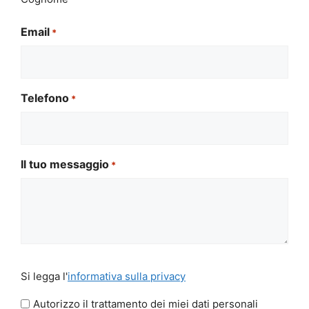
Email
*
Telefono
*
Il tuo messaggio
*
Si
Si legga l'
informativa sulla privacy
legga
l'informativa
Autorizzo il trattamento dei miei dati personali