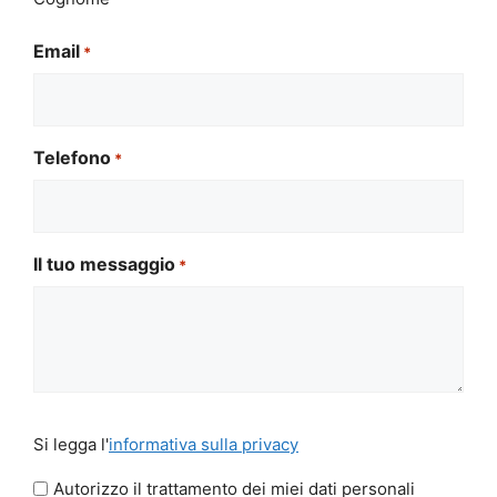
Email
*
Telefono
*
Il tuo messaggio
*
Si
Si legga l'
informativa sulla privacy
legga
l'informativa
Autorizzo il trattamento dei miei dati personali