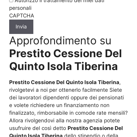
legga
Autorizzo il trattamento dei miei dati
l'informativa
personali
sulla
CAPTCHA
privacy
*
Approfondimento su
Prestito Cessione Del
Quinto Isola Tiberina
Prestito Cessione Del Quinto Isola Tiberina
,
rivolgetevi a noi per ottenerlo facilmente Siete
dei lavoratori dipendenti oppure dei pensionati
e volete richiedere un finanziamento non
finalizzato, rimborsabile in comode rate mensili?
Allora rivolgendovi alla nostra agenzia potete
usufruire del così detto
Prestito Cessione Del
Quinto Isola Tiberina
dello stipendio o della