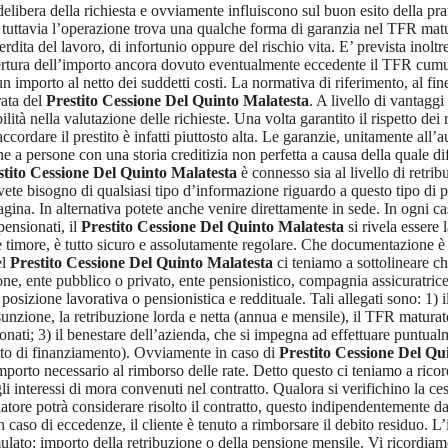
delibera della richiesta e ovviamente influiscono sul buon esito della prat
i; tuttavia l’operazione trova una qualche forma di garanzia nel TFR mat
erdita del lavoro, di infortunio oppure del rischio vita. E’ prevista inoltr
tura dell’importo ancora dovuto eventualmente eccedente il TFR cumulato
 un importo al netto dei suddetti costi. La normativa di riferimento, al f
rata del
Prestito Cessione Del Quinto Malatesta
. A livello di vantaggi
ilità nella valutazione delle richieste. Una volta garantito il rispetto dei
 accordare il prestito è infatti piuttosto alta. Le garanzie, unitamente a
e a persone con una storia creditizia non perfetta a causa della quale d
stito Cessione Del Quinto Malatesta
è connesso sia al livello di retri
avete bisogno di qualsiasi tipo d’informazione riguardo a questo tipo di p
agina. In alternativa potete anche venire direttamente in sede. In ogni c
pensionati, il
Prestito Cessione Del Quinto Malatesta
si rivela essere 
timore, è tutto sicuro e assolutamente regolare. Che documentazione è ne
el
Prestito Cessione Del Quinto Malatesta
ci teniamo a sottolineare c
ne, ente pubblico o privato, ente pensionistico, compagnia assicuratrice).
posizione lavorativa o pensionistica e reddituale. Tali allegati sono: 1) il
sunzione, la retribuzione lorda e netta (annua e mensile), il TFR maturato
onati; 3) il benestare dell’azienda, che si impegna ad effettuare puntual
ratto di finanziamento). Ovviamente in caso di
Prestito Cessione Del Qu
mporto necessario al rimborso delle rate. Detto questo ci teniamo a ricor
li interessi di mora convenuti nel contratto. Qualora si verifichino la c
iatore potrà considerare risolto il contratto, questo indipendentemente d
n caso di eccedenze, il cliente è tenuto a rimborsare il debito residuo. 
mulato; importo della retribuzione o della pensione mensile. Vi ricordiam