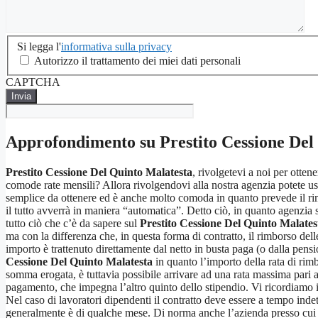
Si
Si legga l'
informativa sulla privacy
legga
Autorizzo il trattamento dei miei dati personali
l'informativa
CAPTCHA
sulla
privacy
*
Approfondimento su
Prestito Cessione Del
Prestito Cessione Del Quinto Malatesta
, rivolgetevi a noi per otten
comode rate mensili? Allora rivolgendovi alla nostra agenzia potete us
semplice da ottenere ed è anche molto comoda in quanto prevede il rim
il tutto avverrà in maniera “automatica”. Detto ciò, in quanto agenzia s
tutto ciò che c’è da sapere sul
Prestito Cessione Del Quinto Malates
ma con la differenza che, in questa forma di contratto, il rimborso delle
importo è trattenuto direttamente dal netto in busta paga (o dalla pension
Cessione Del Quinto Malatesta
in quanto l’importo della rata di rim
somma erogata, è tuttavia possibile arrivare ad una rata massima pari a 
pagamento, che impegna l’altro quinto dello stipendio. Vi ricordiamo i
Nel caso di lavoratori dipendenti il contratto deve essere a tempo inde
generalmente è di qualche mese. Di norma anche l’azienda presso cui il