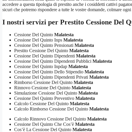
accedere a questa tipologia di prestito anche i cosiddetti cattivi pagator
sicuri che potremo rispondere a tutte le vostre domande, colmare ogni d
I nostri servizi per
Prestito Cessione Del Q
Cessione Del Quinto
Malatesta
Cessione Del Quinto Inps
Malatesta
Cessione Del Quinto Pensionati
Malatesta
Prestito Cessione Del Quinto
Malatesta
Cessione Del Quinto Dipendenti
Malatesta
Cessione Del Quinto Dipendenti Pubblici
Malatesta
Cessione Del Quinto Inpdap
Malatesta
Cessione Del Quinto Dello Stipendio
Malatesta
Cessione Del Quinto Dipendenti Privati
Malatesta
Rimborso Cessione Del Quinto
Malatesta
Rinnovo Cessione Del Quinto
Malatesta
Simulazione Cessione Del Quinto
Malatesta
Cessione Del Quinto Preventivo
Malatesta
Calcolo Cessione Del Quinto
Malatesta
Calcolo Rimborso Cessione Del Quinto
Malatesta
Calcolo Rinnovo Cessione Del Quinto
Malatesta
Cessione Del Quinto Che Cos’è
Malatesta
Cos’è La Cessione Del Quinto
Malatesta