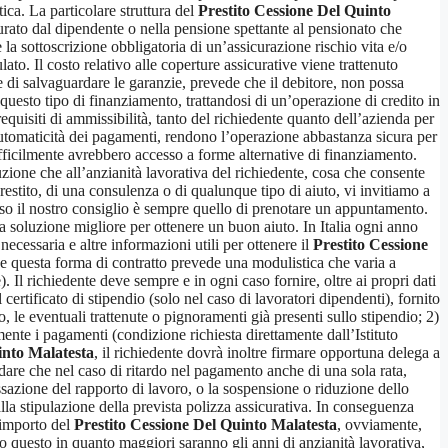
ica. La particolare struttura del
Prestito Cessione Del Quinto
urato dal dipendente o nella pensione spettante al pensionato che
e la sottoscrizione obbligatoria di un’assicurazione rischio vita e/o
. Il costo relativo alle coperture assicurative viene trattenuto
ine di salvaguardare le garanzie, prevede che il debitore, non possa
 questo tipo di finanziamento, trattandosi di un’operazione di credito in
 requisiti di ammissibilità, tanto del richiedente quanto dell’azienda per
ll’automaticità dei pagamenti, rendono l’operazione abbastanza sicura per
ifficilmente avrebbero accesso a forme alternative di finanziamento.
buzione che all’anzianità lavorativa del richiedente, cosa che consente
restito, di una consulenza o di qualunque tipo di aiuto, vi invitiamo a
aso il nostro consiglio è sempre quello di prenotare un appuntamento.
la soluzione migliore per ottenere un buon aiuto. In Italia ogni anno
cessaria e altre informazioni utili per ottenere il
Prestito Cessione
he questa forma di contratto prevede una modulistica che varia a
 Il richiedente deve sempre e in ogni caso fornire, oltre ai propri dati
 certificato di stipendio (solo nel caso di lavoratori dipendenti), fornito
, le eventuali trattenute o pignoramenti già presenti sullo stipendio; 2)
mente i pagamenti (condizione richiesta direttamente dall’Istituto
into Malatesta
, il richiedente dovrà inoltre firmare opportuna delega a
dare che nel caso di ritardo nel pagamento anche di una sola rata,
essazione del rapporto di lavoro, o la sospensione o riduzione dello
alla stipulazione della prevista polizza assicurativa. In conseguenza
L’importo del
Prestito Cessione Del Quinto Malatesta
, ovviamente,
o questo in quanto maggiori saranno gli anni di anzianità lavorativa,