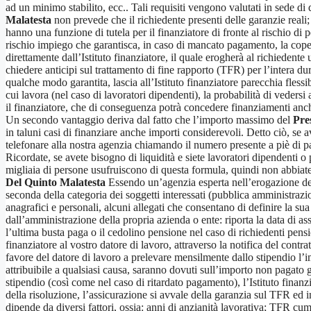
ad un minimo stabilito, ecc.. Tali requisiti vengono valutati in sede di 
Malatesta
non prevede che il richiedente presenti delle garanzie real
hanno una funzione di tutela per il finanziatore di fronte al rischio di p
rischio impiego che garantisca, in caso di mancato pagamento, la coper
direttamente dall’Istituto finanziatore, il quale erogherà al richiedente
chiedere anticipi sul trattamento di fine rapporto (TFR) per l’intera du
qualche modo garantita, lascia all’Istituto finanziatore parecchia flessib
cui lavora (nel caso di lavoratori dipendenti), la probabilità di vedersi
il finanziatore, che di conseguenza potrà concedere finanziamenti anch
Un secondo vantaggio deriva dal fatto che l’importo massimo del
Pre
in taluni casi di finanziare anche importi considerevoli. Detto ciò, se 
telefonare alla nostra agenzia chiamando il numero presente a piè di p
Ricordate, se avete bisogno di liquidità e siete lavoratori dipendenti o 
migliaia di persone usufruiscono di questa formula, quindi non abbiate 
Del Quinto Malatesta
Essendo un’agenzia esperta nell’erogazione d
seconda della categoria dei soggetti interessati (pubblica amministrazio
anagrafici e personali, alcuni allegati che consentano di definire la sua 
dall’amministrazione della propria azienda o ente: riporta la data di as
l’ultima busta paga o il cedolino pensione nel caso di richiedenti pensi
finanziatore al vostro datore di lavoro, attraverso la notifica del cont
favore del datore di lavoro a prelevare mensilmente dallo stipendio l’i
attribuibile a qualsiasi causa, saranno dovuti sull’importo non pagato g
stipendio (così come nel caso di ritardato pagamento), l’Istituto finanz
della risoluzione, l’assicurazione si avvale della garanzia sul TFR ed i
dipende da diversi fattori, ossia: anni di anzianità lavorativa; TFR cu