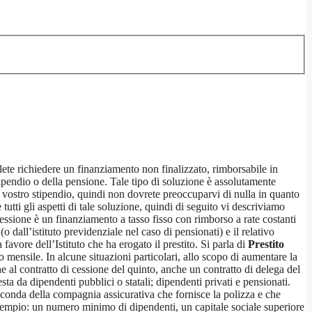
olete richiedere un finanziamento non finalizzato, rimborsabile in
ipendio o della pensione. Tale tipo di soluzione è assolutamente
vostro stipendio, quindi non dovrete preoccuparvi di nulla in quanto
utti gli aspetti di tale soluzione, quindi di seguito vi descriviamo
a cessione è un finanziamento a tasso fisso con rimborso a rate costanti
o dall’istituto previdenziale nel caso di pensionati) e il relativo
 favore dell’Istituto che ha erogato il prestito. Si parla di
Prestito
mensile. In alcune situazioni particolari, allo scopo di aumentare la
he al contratto di cessione del quinto, anche un contratto di delega del
sta da dipendenti pubblici o statali; dipendenti privati e pensionati.
seconda della compagnia assicurativa che fornisce la polizza e che
esempio: un numero minimo di dipendenti, un capitale sociale superiore