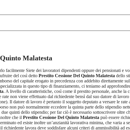
 Quinto Malatesta
erlo facilmente Siete dei lavoratori dipendenti oppure dei pensionati e v
ufruire del così detto
Prestito Cessione Del Quinto Malatesta
dello st
borso del capitale erogato in precedenza con addebito direttamente sul 
pecializzata in questo tipo di finanziamento, ci teniamo ad approfondire t
ta
. A livello di caratteristiche, così come il prestito personale, anche l
 rate non viene effettuato dal richiedente bensì dal suo datore di lavoro (
e). Il datore di lavoro è pertanto il soggetto deputato a versare le rate a
borso non può normalmente eccedere la quinta parte dello stipendio netto 
due quinti dello stipendio; per far ciò è necessario sottoscrivere oltre c
noltre che il
Prestito Cessione Del Quinto Malatesta
può essere richie
terminato ed esiste inoltre un’anzianità lavorativa minima, che varia a 
 richiedente lavora deve soddisfare alcuni criteri di ammissibilità ad 