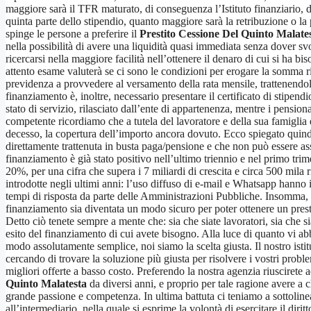
maggiore sarà il TFR maturato, di conseguenza l’Istituto finanziario, d
quinta parte dello stipendio, quanto maggiore sarà la retribuzione o la
spinge le persone a preferire il
Prestito Cessione Del Quinto Malate
nella possibilità di avere una liquidità quasi immediata senza dover s
ricercarsi nella maggiore facilità nell’ottenere il denaro di cui si ha 
attento esame valuterà se ci sono le condizioni per erogare la somma rich
previdenza a provvedere al versamento della rata mensile, trattenendol
finanziamento è, inoltre, necessario presentare il certificato di stipend
stato di servizio, rilasciato dall’ente di appartenenza, mentre i pensio
competente ricordiamo che a tutela del lavoratore e della sua famiglia 
decesso, la copertura dell’importo ancora dovuto. Ecco spiegato quind
direttamente trattenuta in busta paga/pensione e che non può essere assol
finanziamento è già stato positivo nell’ultimo triennio e nel primo tri
20%, per una cifra che supera i 7 miliardi di crescita e circa 500 mila r
introdotte negli ultimi anni: l’uso diffuso di e-mail e Whatsapp hanno i
tempi di risposta da parte delle Amministrazioni Pubbliche. Insomma, ra
finanziamento sia diventata un modo sicuro per poter ottenere un presti
Detto ciò tenete sempre a mente che: sia che siate lavoratori, sia che
esito del finanziamento di cui avete bisogno. Alla luce di quanto vi abb
modo assolutamente semplice, noi siamo la scelta giusta. Il nostro istit
cercando di trovare la soluzione più giusta per risolvere i vostri probl
migliori offerte a basso costo. Preferendo la nostra agenzia riusciret
Quinto Malatesta
da diversi anni, e proprio per tale ragione avere a c
grande passione e competenza. In ultima battuta ci teniamo a sottolinea
all’intermediario, nella quale si esprime la volontà di esercitare il di