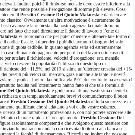
elevati. Inoltre, poiché il rimborso mensile deve essere inferiore alla
o fattore che rende possibile l’erogazione di somme più elevate. Cosa
chiedere il
Prestito Cessione Del Quinto Malatesta
è da ricercare
mento classico. Ovviamente un’altra motivazione è sicuramente da
, basta avanzare la richiesta alla nostra agenzia la quale dopo un
rò nel fatto che sarà direttamente il datore di lavoro o l’ente di
Malatesta
vi ricordiamo che per poter chiedere e ottenere tale forma di
à e il codice fiscale. I dipendenti pubblici avranno bisogno del solo
arazione di quota cedibile. In quanto agenzia seria ed estremamente
a, in caso di mancato pagamento per perdita del lavoro o in caso di
ne per tutelare il richiedente, velocità d’erogazione, rata mensile
a visto crescere la popolarità d’utilizzo di questo tipo di
i richieste del +11,5%, nel 2019 si stima un’ulteriore crescita del +15-
 dei prestiti più veloci sul mercato, grazie anche alle tante le novità
iare la pratica. Inoltre, la notifica via PEC del contratto ha azzerato i
attutto facilità nell’ottenimento hanno fatto si che tale formula di
ione Del Quinto Malatesta
e gode ormai di una vastissima clientela.
ra richiesta e in tempi assolutamente brevi vi comunicheremo il buon
are il
Prestito Cessione Del Quinto Malatesta
in tutta sicurezza e in
tamente qualificate che si adattano a voi e alle vostre esigenze
e ricerca di un trattamento professionale, con noi potrete accedere alle
 del tutto chiara e rapida. Ci occupiamo del
Prestito Cessione Del
i da figure assolutamente competenti e che svolgono questo mestiere con
ula inviando una raccomandata con ricevuta di ritorno alla banca o
consumatori la facoltà di ripensamento. Ricordiamo inoltre che possono