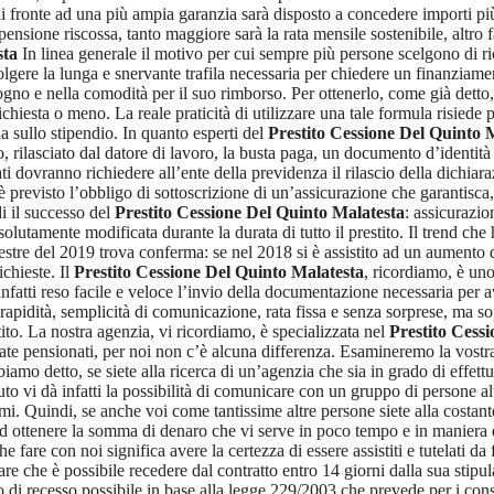
i fronte ad una più ampia garanzia sarà disposto a concedere importi più 
 pensione riscossa, tanto maggiore sarà la rata mensile sostenibile, altr
sta
In linea generale il motivo per cui sempre più persone scelgono di ri
volgere la lunga e snervante trafila necessaria per chiedere un finanzia
bisogno e nella comodità per il suo rimborso. Per ottenerlo, come già detto
iesta o meno. La reale praticità di utilizzare una tale formula risiede pe
a sullo stipendio. In quanto esperti del
Prestito Cessione Del Quinto 
io, rilasciato dal datore di lavoro, la busta paga, un documento d’identit
nati dovranno richiedere all’ente della previdenza il rilascio della dichi
è previsto l’obbligo di sottoscrizione di un’assicurazione che garantisc
i il successo del
Prestito Cessione Del Quinto Malatesta
: assicurazio
utamente modificata durante la durata di tutto il prestito. Il trend che h
mestre del 2019 trova conferma: se nel 2018 si è assistito ad un aumento d
ichieste. Il
Prestito Cessione Del Quinto Malatesta
, ricordiamo, è uno
nfatti reso facile e veloce l’invio della documentazione necessaria per avv
pidità, semplicità di comunicazione, rata fissa e senza sorprese, ma sopr
to. La nostra agenzia, vi ricordiamo, è specializzata nel
Prestito Cess
 siate pensionati, per noi non c’è alcuna differenza. Esamineremo la vost
iamo detto, se siete alla ricerca di un’agenzia che sia in grado di effettu
uto vi dà infatti la possibilità di comunicare con un gruppo di persone al
emi. Quindi, se anche voi come tantissime altre persone siete alla costant
e ad ottenere la somma di denaro che vi serve in poco tempo e in maniera
he fare con noi significa avere la certezza di essere assistiti e tutelat
re che è possibile recedere dal contratto entro 14 giorni dalla sua stip
ritto di recesso possibile in base alla legge 229/2003 che prevede per i 