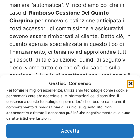
maniera “automatica”. Vi ricordiamo poi che in
caso di
Rimborso Cessione Del Quinto
Cinquina
per rinnovo o estinzione anticipata i
costi accessori, di commissione e assicurativi
devono essere rimborsati al cliente. Detto ciò, in
quanto agenzia specializzata in questo tipo di
finanziamento, ci teniamo ad approfondire tutti
gli aspetti di tale soluzione, quindi di seguito vi
descriviamo tutto ciò che c’è da sapere sulla
cessione. A livello di caratteristiche, così come il
prestito personale, anche la cessione è un
Gestisci Consenso
finanziamento a tasso fisso con rimborso a rate
Per fornire le migliori esperienze, utilizziamo tecnologie come i cookie
per memorizzare e/o accedere alle informazioni del dispositivo. Il
costanti ma con la differenza che, in questa
consenso a queste tecnologie ci permetterà di elaborare dati come il
forma di contratto, il rimborso delle rate non
comportamento di navigazione o ID unici su questo sito. Non
acconsentire o ritirare il consenso può influire negativamente su alcune
viene effettuato dal richiedente bensì dal suo
caratteristiche e funzioni.
datore di lavoro (o dall’istituto previdenziale nel
caso di pensionati) e il relativo importo è
Accetta
trattenuto direttamente dal netto in busta paga