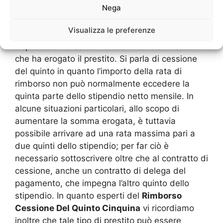
Nega
(o dalla pensione). Il datore di lavoro,
ricordiamo noi esperti del
Rimborso Cessione
Visualizza le preferenze
Del Quinto Cinquina
, è pertanto il soggetto
deputato a versare le rate a favore dell’Istituto
che ha erogato il prestito. Si parla di cessione
del quinto in quanto l’importo della rata di
rimborso non può normalmente eccedere la
quinta parte dello stipendio netto mensile. In
alcune situazioni particolari, allo scopo di
aumentare la somma erogata, è tuttavia
possibile arrivare ad una rata massima pari a
due quinti dello stipendio; per far ciò è
necessario sottoscrivere oltre che al contratto di
cessione, anche un contratto di delega del
pagamento, che impegna l’altro quinto dello
stipendio. In quanto esperti del
Rimborso
Cessione Del Quinto Cinquina
vi ricordiamo
inoltre che tale tipo di prestito può essere