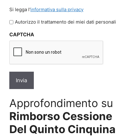
Si
Si legga l'
informativa sulla privacy
legga
l'informativa
Autorizzo il trattamento dei miei dati personali
sulla
CAPTCHA
privacy
*
Approfondimento su
Rimborso Cessione
Del Quinto Cinquina