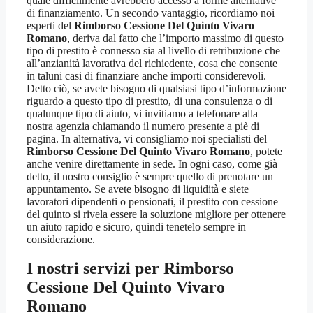
quale difficilmente avrebbero accesso a forme alternative
di finanziamento. Un secondo vantaggio, ricordiamo noi
esperti del
Rimborso Cessione Del Quinto Vivaro
Romano
, deriva dal fatto che l’importo massimo di questo
tipo di prestito è connesso sia al livello di retribuzione che
all’anzianità lavorativa del richiedente, cosa che consente
in taluni casi di finanziare anche importi considerevoli.
Detto ciò, se avete bisogno di qualsiasi tipo d’informazione
riguardo a questo tipo di prestito, di una consulenza o di
qualunque tipo di aiuto, vi invitiamo a telefonare alla
nostra agenzia chiamando il numero presente a piè di
pagina. In alternativa, vi consigliamo noi specialisti del
Rimborso Cessione Del Quinto Vivaro Romano
, potete
anche venire direttamente in sede. In ogni caso, come già
detto, il nostro consiglio è sempre quello di prenotare un
appuntamento. Se avete bisogno di liquidità e siete
lavoratori dipendenti o pensionati, il prestito con cessione
del quinto si rivela essere la soluzione migliore per ottenere
un aiuto rapido e sicuro, quindi tenetelo sempre in
considerazione.
I nostri servizi per
Rimborso
Cessione Del Quinto Vivaro
Romano