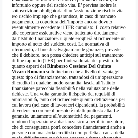
infortunio oppure del rischio vita. E’ prevista inoltre la
sottoscrizione obbligatoria di un’assicurazione rischio vita
e/o rischio impiego che garantisca, in caso di mancato
pagamento, la copertura dell’importo ancora dovuto
eventualmente eccedente il TFR cumulato. Il costo relativo
alle coperture assicurative viene trattenuto direttamente
dall’Istituto finanziatore, il quale erogherà al richiedente un
importo al netto dei suddetti costi. La normativa di
riferimento, al fine di salvaguardare le garanzie, prevede
che il debitore, non possa chiedere anticipi sul trattamento
di fine rapporto (TFR) per l’intera durata del prestito. In
quanto esperti del
Rimborso Cessione Del Quinto
Vivaro Romano
sottolineiamo che a livello di vantaggi
questo tipo di finanziamento, trattandosi di un’operazione
di credito in qualche modo garantita, lascia all’Istituto
finanziatore parecchia flessibilità nella valutazione delle
richieste. Una volta garantito il rispetto dei requisiti di
ammissibilità, tanto del richiedente quanto dell’azienda per
cui lavora (nel caso di lavoratori dipendenti), la probabilità
di vedersi accordare il prestito è infatti piuttosto alta. Le
garanzie, unitamente all’automaticità dei pagamenti,
rendono l’operazione abbastanza sicura per il finanziatore,
che di conseguenza potrà concedere finanziamenti anche a
persone con una storia creditizia non perfetta a causa della