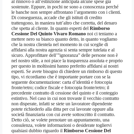
al rinnovo o all’estinzione anticipata alcune spese già
sostenute. Eppure, in pochi ne sono a conoscenza perché
le banche non sempre affrontano l’argomento con i clienti.
Di conseguenza, accade che gli istituti di credito
trattengono, in maniera tutt’altro che corretta, del denaro
che spetta al cliente. In quanto esperti del
Rimborso
Cessione Del Quinto Vivaro Romano
noi ci teniamo a
mettere nero su bianco quanto detto, in quanto vogliamo
che la nostra clientela nel momento in cui sceglie di
affidarsi alla nostra agenzia si senta sempre tutelata e al
sicuro. Approfittare dell’”ignoranza” delle persone non è
nel nostro stile, a noi piace la trasparenza assoluta e proprio
per questo in moltissimi hanno preferito affidarsi ai nostri
esperti. Se avete bisogno di chiedere un rimborso di questo
tipo, vi ricordiamo che è importante portare con se la
seguente documentazione: carta d’identità e fotocopia
fronte/retro; codice fiscale e fotocopia fronte/retro; il
precedente contratto di cessione del quinto e il conteggio
estintivo. Nel caso in cui non trovaste il vecchio contratto
non disperate, infatti se siete un lavoratore dipendente
potete richiederlo alla ditta per cui lavorate oppure alla
società finanziaria con cui avete sottoscritto il contratto.
Detto ciò, se volete prenotare un appuntamento, una
consulenza, volete informazioni o desiderate togliervi
qualsiasi dubbio riguardo il
Rimborso Cessione Del