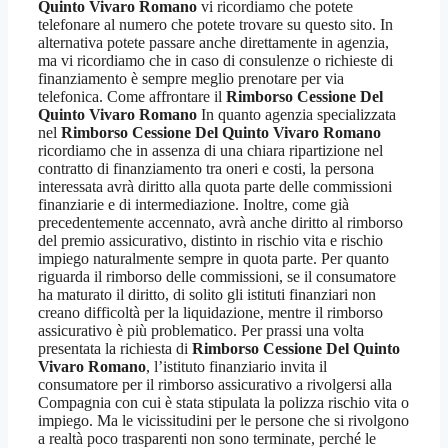
Quinto Vivaro Romano
vi ricordiamo che potete
telefonare al numero che potete trovare su questo sito. In
alternativa potete passare anche direttamente in agenzia,
ma vi ricordiamo che in caso di consulenze o richieste di
finanziamento è sempre meglio prenotare per via
telefonica. Come affrontare il
Rimborso Cessione Del
Quinto Vivaro Romano
In quanto agenzia specializzata
nel
Rimborso Cessione Del Quinto Vivaro Romano
ricordiamo che in assenza di una chiara ripartizione nel
contratto di finanziamento tra oneri e costi, la persona
interessata avrà diritto alla quota parte delle commissioni
finanziarie e di intermediazione. Inoltre, come già
precedentemente accennato, avrà anche diritto al rimborso
del premio assicurativo, distinto in rischio vita e rischio
impiego naturalmente sempre in quota parte. Per quanto
riguarda il rimborso delle commissioni, se il consumatore
ha maturato il diritto, di solito gli istituti finanziari non
creano difficoltà per la liquidazione, mentre il rimborso
assicurativo è più problematico. Per prassi una volta
presentata la richiesta di
Rimborso Cessione Del Quinto
Vivaro Romano
, l’istituto finanziario invita il
consumatore per il rimborso assicurativo a rivolgersi alla
Compagnia con cui è stata stipulata la polizza rischio vita o
impiego. Ma le vicissitudini per le persone che si rivolgono
a realtà poco trasparenti non sono terminate, perché le