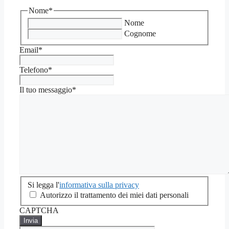
Nome
*
Nome
Cognome
Email
*
Telefono
*
Il tuo messaggio
*
Si
Si legga l'
informativa sulla privacy
legga
Autorizzo il trattamento dei miei dati personali
l'informativa
CAPTCHA
sulla
privacy
*