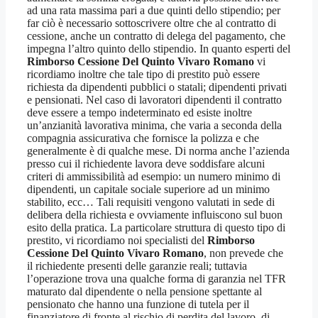
ad una rata massima pari a due quinti dello stipendio; per
far ciò è necessario sottoscrivere oltre che al contratto di
cessione, anche un contratto di delega del pagamento, che
impegna l’altro quinto dello stipendio. In quanto esperti del
Rimborso Cessione Del Quinto Vivaro Romano
vi
ricordiamo inoltre che tale tipo di prestito può essere
richiesta da dipendenti pubblici o statali; dipendenti privati
e pensionati. Nel caso di lavoratori dipendenti il contratto
deve essere a tempo indeterminato ed esiste inoltre
un’anzianità lavorativa minima, che varia a seconda della
compagnia assicurativa che fornisce la polizza e che
generalmente è di qualche mese. Di norma anche l’azienda
presso cui il richiedente lavora deve soddisfare alcuni
criteri di ammissibilità ad esempio: un numero minimo di
dipendenti, un capitale sociale superiore ad un minimo
stabilito, ecc… Tali requisiti vengono valutati in sede di
delibera della richiesta e ovviamente influiscono sul buon
esito della pratica. La particolare struttura di questo tipo di
prestito, vi ricordiamo noi specialisti del
Rimborso
Cessione Del Quinto Vivaro Romano
, non prevede che
il richiedente presenti delle garanzie reali; tuttavia
l’operazione trova una qualche forma di garanzia nel TFR
maturato dal dipendente o nella pensione spettante al
pensionato che hanno una funzione di tutela per il
finanziatore di fronte al rischio di perdita del lavoro, di