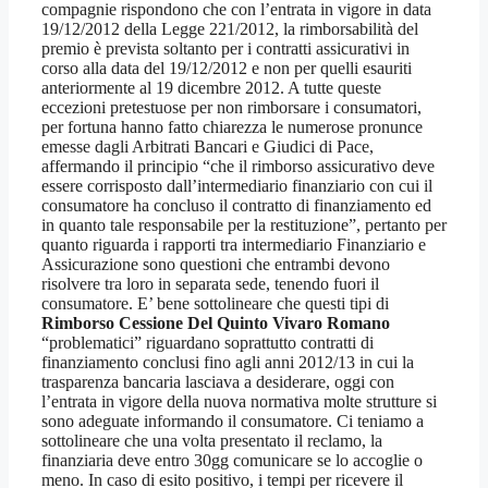
compagnie rispondono che con l’entrata in vigore in data
19/12/2012 della Legge 221/2012, la rimborsabilità del
premio è prevista soltanto per i contratti assicurativi in
corso alla data del 19/12/2012 e non per quelli esauriti
anteriormente al 19 dicembre 2012. A tutte queste
eccezioni pretestuose per non rimborsare i consumatori,
per fortuna hanno fatto chiarezza le numerose pronunce
emesse dagli Arbitrati Bancari e Giudici di Pace,
affermando il principio “che il rimborso assicurativo deve
essere corrisposto dall’intermediario finanziario con cui il
consumatore ha concluso il contratto di finanziamento ed
in quanto tale responsabile per la restituzione”, pertanto per
quanto riguarda i rapporti tra intermediario Finanziario e
Assicurazione sono questioni che entrambi devono
risolvere tra loro in separata sede, tenendo fuori il
consumatore. E’ bene sottolineare che questi tipi di
Rimborso Cessione Del Quinto Vivaro Romano
“problematici” riguardano soprattutto contratti di
finanziamento conclusi fino agli anni 2012/13 in cui la
trasparenza bancaria lasciava a desiderare, oggi con
l’entrata in vigore della nuova normativa molte strutture si
sono adeguate informando il consumatore. Ci teniamo a
sottolineare che una volta presentato il reclamo, la
finanziaria deve entro 30gg comunicare se lo accoglie o
meno. In caso di esito positivo, i tempi per ricevere il