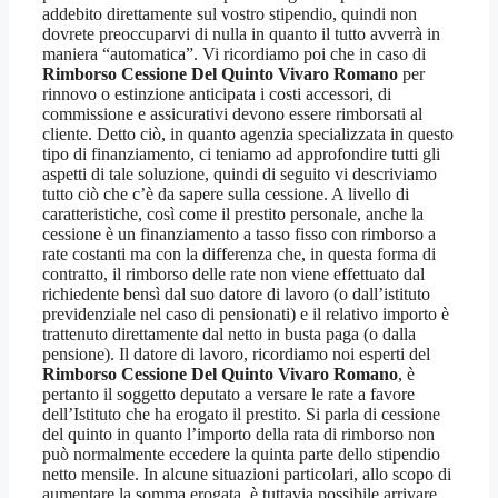
addebito direttamente sul vostro stipendio, quindi non
dovrete preoccuparvi di nulla in quanto il tutto avverrà in
maniera “automatica”. Vi ricordiamo poi che in caso di
Rimborso Cessione Del Quinto Vivaro Romano
per
rinnovo o estinzione anticipata i costi accessori, di
commissione e assicurativi devono essere rimborsati al
cliente. Detto ciò, in quanto agenzia specializzata in questo
tipo di finanziamento, ci teniamo ad approfondire tutti gli
aspetti di tale soluzione, quindi di seguito vi descriviamo
tutto ciò che c’è da sapere sulla cessione. A livello di
caratteristiche, così come il prestito personale, anche la
cessione è un finanziamento a tasso fisso con rimborso a
rate costanti ma con la differenza che, in questa forma di
contratto, il rimborso delle rate non viene effettuato dal
richiedente bensì dal suo datore di lavoro (o dall’istituto
previdenziale nel caso di pensionati) e il relativo importo è
trattenuto direttamente dal netto in busta paga (o dalla
pensione). Il datore di lavoro, ricordiamo noi esperti del
Rimborso Cessione Del Quinto Vivaro Romano
, è
pertanto il soggetto deputato a versare le rate a favore
dell’Istituto che ha erogato il prestito. Si parla di cessione
del quinto in quanto l’importo della rata di rimborso non
può normalmente eccedere la quinta parte dello stipendio
netto mensile. In alcune situazioni particolari, allo scopo di
aumentare la somma erogata, è tuttavia possibile arrivare