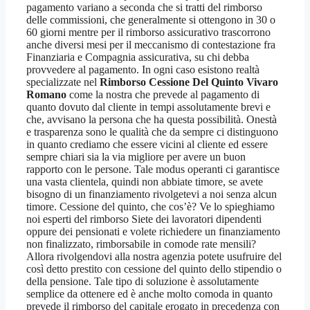
pagamento variano a seconda che si tratti del rimborso
delle commissioni, che generalmente si ottengono in 30 o
60 giorni mentre per il rimborso assicurativo trascorrono
anche diversi mesi per il meccanismo di contestazione fra
Finanziaria e Compagnia assicurativa, su chi debba
provvedere al pagamento. In ogni caso esistono realtà
specializzate nel
Rimborso Cessione Del Quinto Vivaro
Romano
come la nostra che prevede al pagamento di
quanto dovuto dal cliente in tempi assolutamente brevi e
che, avvisano la persona che ha questa possibilità. Onestà
e trasparenza sono le qualità che da sempre ci distinguono
in quanto crediamo che essere vicini al cliente ed essere
sempre chiari sia la via migliore per avere un buon
rapporto con le persone. Tale modus operanti ci garantisce
una vasta clientela, quindi non abbiate timore, se avete
bisogno di un finanziamento rivolgetevi a noi senza alcun
timore. Cessione del quinto, che cos’è? Ve lo spieghiamo
noi esperti del rimborso Siete dei lavoratori dipendenti
oppure dei pensionati e volete richiedere un finanziamento
non finalizzato, rimborsabile in comode rate mensili?
Allora rivolgendovi alla nostra agenzia potete usufruire del
così detto prestito con cessione del quinto dello stipendio o
della pensione. Tale tipo di soluzione è assolutamente
semplice da ottenere ed è anche molto comoda in quanto
prevede il rimborso del capitale erogato in precedenza con