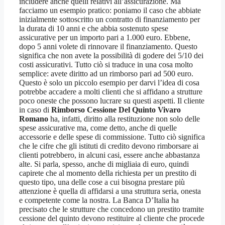
includere anche quelli relativi all’assicurazione. Ma
facciamo un esempio pratico: poniamo il caso che abbiate
inizialmente sottoscritto un contratto di finanziamento per
la durata di 10 anni e che abbia sostenuto spese
assicurative per un importo pari a 1.000 euro. Ebbene,
dopo 5 anni volete di rinnovare il finanziamento. Questo
significa che non avete la possibilità di godere dei 5/10 dei
costi assicurativi. Tutto ciò si traduce in una cosa molto
semplice: avete diritto ad un rimborso pari ad 500 euro.
Questo è solo un piccolo esempio per darvi l’idea di cosa
potrebbe accadere a molti clienti che si affidano a strutture
poco oneste che possono lucrare su questi aspetti. Il cliente
in caso di
Rimborso Cessione Del Quinto Vivaro
Romano
ha, infatti, diritto alla restituzione non solo delle
spese assicurative ma, come detto, anche di quelle
accessorie e delle spese di commissione. Tutto ciò significa
che le cifre che gli istituti di credito devono rimborsare ai
clienti potrebbero, in alcuni casi, essere anche abbastanza
alte. Si parla, spesso, anche di migliaia di euro, quindi
capirete che al momento della richiesta per un prestito di
questo tipo, una delle cose a cui bisogna prestare più
attenzione è quella di affidarsi a una struttura seria, onesta
e competente come la nostra. La Banca D’Italia ha
precisato che le strutture che concedono un prestito tramite
cessione del quinto devono restituire al cliente che procede