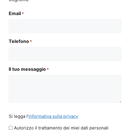
Email
*
Telefono
*
Il tuo messaggio
*
Si
Si legga l'
informativa sulla privacy
legga
l'informativa
Autorizzo il trattamento dei miei dati personali