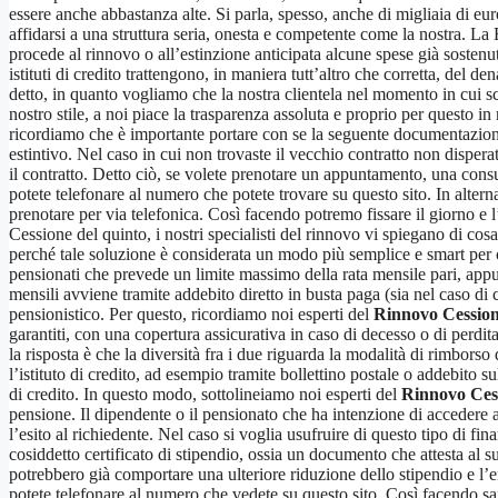
essere anche abbastanza alte. Si parla, spesso, anche di migliaia di eur
affidarsi a una struttura seria, onesta e competente come la nostra. L
procede al rinnovo o all’estinzione anticipata alcune spese già soste
istituti di credito trattengono, in maniera tutt’altro che corretta, del de
detto, in quanto vogliamo che la nostra clientela nel momento in cui sce
nostro stile, a noi piace la trasparenza assoluta e proprio per questo in
ricordiamo che è importante portare con se la seguente documentazione: c
estintivo. Nel caso in cui non trovaste il vecchio contratto non disperate
il contratto. Detto ciò, se volete prenotare un appuntamento, una consu
potete telefonare al numero che potete trovare su questo sito. In alte
prenotare per via telefonica. Così facendo potremo fissare il giorno e l
Cessione del quinto, i nostri specialisti del rinnovo vi spiegano di cosa
perché tale soluzione è considerata un modo più semplice e smart per ot
pensionati che prevede un limite massimo della rata mensile pari, appu
mensili avviene tramite addebito diretto in busta paga (sia nel caso di 
pensionistico. Per questo, ricordiamo noi esperti del
Rinnovo Cessio
garantiti, con una copertura assicurativa in caso di decesso o di perdit
la risposta è che la diversità fra i due riguarda la modalità di rimbors
l’istituto di credito, ad esempio tramite bollettino postale o addebito su
di credito. In questo modo, sottolineiamo noi esperti del
Rinnovo Ces
pensione. Il dipendente o il pensionato che ha intenzione di accedere 
l’esito al richiedente. Nel caso si voglia usufruire di questo tipo di 
cosiddetto certificato di stipendio, ossia un documento che attesta al 
potrebbero già comportare una ulteriore riduzione dello stipendio e l’
potete telefonare al numero che vedete su questo sito. Così facendo sar