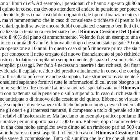
ono i limiti di età. Ad esempio, i pensionati che hanno superato gli 80 a
 quinto in corso, ma devono attendere di andare in pensione per poter ch
erate togliervi qualsiasi dubbio riguardo tale tipo di finanziamento vi
ia, ma vi rammentiamo che in caso di consulenze o richieste di prestito è
chiari, quindi se avete ancora dubbi contattateci e saremo ben lieti di c
cializzata ci teniamo a evidenziare che il
Rinnovo Cessione Del Quin
 ovvero il 40% del piano di ammortamento. Volendo fare un esempio: una 
nto con durata di 8 anni è rinnovabile dopo che sono state pagate 39 rate
ova operazione a 10 anni. In questo caso si può rinnovare prima che si
, per conoscere il netto erogato del nuovo finanziamento si può richiede
nostro calcolatore compilando semplicemente gli spazi che sono richiesti. 
semplici passaggi. Per farlo è necessario inserire i dati richiesti, del fi
denzia il capitale residuo del prestito attualmente in corso, che corrisp
to. Il risultato può essere anche stampato. Tale strumento ovviamente è
nsulenti sapranno fornirvi tutte le informazioni di cui avete bisogno in
 rimborso delle cifre dovute La nostra agenzia specializzata nel
Rinnovo 
con trattenuta sulla pensione o sullo stipendio. In caso di richiesta di 
nzione anticipata o di rinnovo della cessione del quinto. Ebbene, se vi 
a è semplice, dovete sapere infatti che in primo luogo, deve chiedere all
gli oneri e gli interessi maturati, il compenso a titolo di penale ed alt
 relativi all’assicurazione. Ma facciamo un esempio pratico: poniamo il 
icurative per un importo pari a 1.000 euro. Ebbene, dopo 5 anni volete d
duce in una cosa molto semplice: avete diritto ad un rimborso pari ad 500 
ono lucrare su questi aspetti. Il cliente in caso di
Rinnovo Cessione D
le spese di commissione. Tutto ciò significa che le cifre che gli istituti