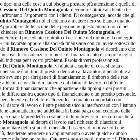
o tipo, una delle cose a cui bisogna prestare più attenzione è quella di
Cessione Del Quinto Montagnola
devono restituire al cliente che
 affrontano l’argomento con i clienti. Di conseguenza, accade che gli
Quinto Montagnola
noi ci teniamo a mettere nero su bianco quanto
. Approfittare delle lacune delle persone in questo ambito non è nel
di chiedere un
Rinnovo Cessione Del Quinto Montagnola
, vi
te/retro; il precedente contratto di cessione del quinto e il conteggio
er cui lavorate oppure alla società finanziaria con cui avete sottoscritto
rdo il
Rinnovo Cessione Del Quinto Montagnola
vi ricordiamo che
he in caso di consulenze o richieste di finanziamento è sempre meglio
 indicata per i vostri problemi. Parola di veri professionisti.
e Del Quinto Montagnola
, vi aiuterà a capire di cosa si tratta e
pensione è un tipo di prestito dedicato ai lavoratori dipendenti e ai
o avviene per altri generi di finanziamento, il rimborso delle rate
e addebito è gestito direttamente dal datore di lavoro o dall’ente
a forma di finanziamento che appartiene alla tipologia dei prestiti
 la differenza fra questo tipo di finanziamento e un prestito personale,
ata mensilmente dal debitore attenendosi a quanto concordato con
il datore di lavoro o l’ente pensionistico a interfacciarsi con l’istituto
viene automaticamente addebitata in busta paga o sul cedolino della
ia, la quale la prenderà in esame e in temi brevissimi ne comunicherà
to Montagnola
, al datore di lavoro sarà richiesto di rilasciare il
l’ammontare dello stipendio mensile, l’assenza di motivazioni che
i più, desiderate prendere un appuntamento o avete qualche dubbio
nte alla fase operativa. Ottenere questo tipo di prestito e il
Rinnovo