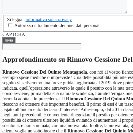
Si
Si legga l'
informativa sulla privacy
legga
Autorizzo il trattamento dei miei dati personali
l'informativa
CAPTCHA
sulla
privacy
*
Approfondimento su
Rinnovo Cessione De
Rinnovo Cessione Del Quinto Montagnola
, con noi al vostro fianc
esempio spese mediche o impreviste? Una delle possibilità più interess
seguito vi scriveremo una breve guida, aggiornata al 2019, dove potret
indicata, quell’operazione attraverso la quale il prestito con la rata tr
corso avviene, prima della sua naturale scadenza, tramite l’erogazione
formula adottata in precedenza. Il
Rinnovo Cessione Del Quinto Mo
riescono ad ottenere due importanti benefici. Il primo di essi è un tass
legato all’andamento dei tassi d’interesse. Ad esempio, dal 2015 i tass
negli anni precedenti, è conveniente rinegoziare il prestito per ottene
possibilità di ottenere ulteriore liquidità evitando di aumentare il prop
sostituita, e non sommata, con una nuova rata. Inoltre, la nuova rata, 
clienti vogliamo sottolineare che il
Rinnovo Cessione Del Quinto M