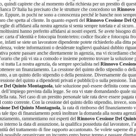
o, quindi capirete che al momento della richiesta per un prestito di quest
a Banca D’Italia ha precisato che le strutture che concedono un
Rinnovo 
nute. Eppure, in pochi ne sono a conoscenza perché le banche non sempre
naro che spetta al cliente. In quanto esperti del
Rinnovo Cessione Del 
glie di affidarsi alla nostra agenzia si senta sempre tutelata e al sicuro
 moltissimi hanno preferito affidarsi ai nostri esperti. Se avete bisogno 
arta d’identità e fotocopia fronte/retro; codice fiscale e fotocopia fron
, infatti se siete un lavoratore dipendente potete richiederlo alla ditta p
lenza, volete informazioni o desiderate togliervi qualsiasi dubbio rigua
rnativa potete passare anche direttamente in agenzia, ma vi ricordiamo c
’orario che più vi sta a comodo e insieme potremo trovare la soluzione più
 si tratta La nostra agenzia, da sempre specialista nel
Rinnovo Cession
tenere un finanziamento. La cessione del quinto dello stipendio o della 
nto, a un quinto dello stipendio o della pensione. Diversamente da quant
cessione del quinto a dipendenti privati e pubblici) o sulla pensione. Tal
ne Del Quinto Montagnola
, tale soluzione può essere definita come un
a dell’impiego prevista dalla legge. Se ora vi state domandando quale sia
o della rata. Nel caso di un prestito personale tale rata deve essere pag
l conto corrente. Con la cessione del quinto dello stipendio, invece, sono 
sione Del Quinto Montagnola
, la rata di rimborso del finanziamento 
a tale tipo di finanziamento potrà inoltrare la domanda alla nostra agenz
finanziamento, rammentiamo noi esperti del
Rinnovo Cessione Del Quin
suo interno la data di assunzione, la qualifica posseduta dal lavoratore, 
entità del trattamento di fine rapporto accantonato. Se volete saperne d
à possibile organizzare un incontro entro breve tempo e passare direttame