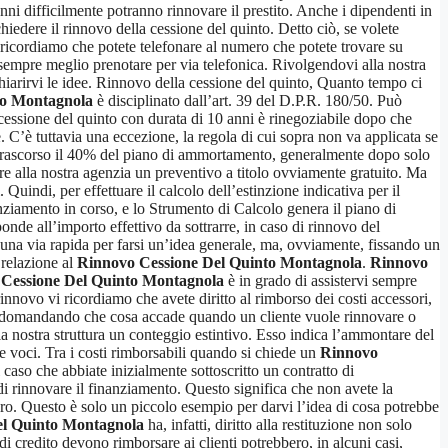
nni difficilmente potranno rinnovare il prestito. Anche i dipendenti in
iedere il rinnovo della cessione del quinto. Detto ciò, se volete
 ricordiamo che potete telefonare al numero che potete trovare su
 sempre meglio prenotare per via telefonica. Rivolgendovi alla nostra
hiarirvi le idee. Rinnovo della cessione del quinto, Quanto tempo ci
to Montagnola
è disciplinato dall’art. 39 del D.P.R. 180/50. Può
cessione del quinto con durata di 10 anni è rinegoziabile dopo che
. C’è tuttavia una eccezione, la regola di cui sopra non va applicata se
a trascorso il 40% del piano di ammortamento, generalmente dopo solo
re alla nostra agenzia un preventivo a titolo ovviamente gratuito. Ma
Quindi, per effettuare il calcolo dell’estinzione indicativa per il
nanziamento in corso, e lo Strumento di Calcolo genera il piano di
onde all’importo effettivo da sottrarre, in caso di rinnovo del
 una via rapida per farsi un’idea generale, ma, ovviamente, fissando un
 relazione al
Rinnovo Cessione Del Quinto Montagnola
.
Rinnovo
Cessione Del Quinto Montagnola
è in grado di assistervi sempre
rinnovo vi ricordiamo che avete diritto al rimborso dei costi accessori,
state domandando che cosa accade quando un cliente vuole rinnovare o
a nostra struttura un conteggio estintivo. Esso indica l’ammontare del
re voci. Tra i costi rimborsabili quando si chiede un
Rinnovo
caso che abbiate inizialmente sottoscritto un contratto di
i rinnovare il finanziamento. Questo significa che non avete la
euro. Questo è solo un piccolo esempio per darvi l’idea di cosa potrebbe
el Quinto Montagnola
ha, infatti, diritto alla restituzione non solo
 di credito devono rimborsare ai clienti potrebbero, in alcuni casi,