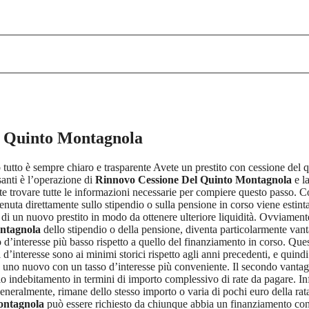
l Quinto Montagnola
o tutto è sempre chiaro e trasparente Avete un prestito con cessione del q
anti è l’operazione di
Rinnovo Cessione Del Quinto Montagnola
e la
e trovare tutte le informazioni necessarie per compiere questo passo. C
attenuta direttamente sullo stipendio o sulla pensione in corso viene estin
 di un nuovo prestito in modo da ottenere ulteriore liquidità. Ovviament
ntagnola
dello stipendio o della pensione, diventa particolarmente vantag
o d’interesse più basso rispetto a quello del finanziamento in corso. Quest
i d’interesse sono ai minimi storici rispetto agli anni precedenti, e qui
re uno nuovo con un tasso d’interesse più conveniente. Il secondo vantag
rio indebitamento in termini di importo complessivo di rate da pagare. Inf
generalmente, rimane dello stesso importo o varia di pochi euro della rat
ontagnola
può essere richiesto da chiunque abbia un finanziamento con