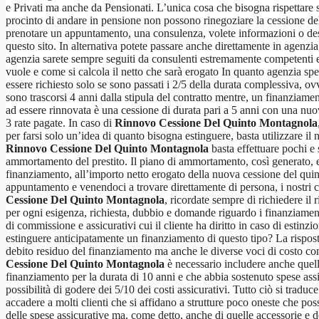
e Privati ma anche da Pensionati. L’unica cosa che bisogna rispettare s
procinto di andare in pensione non possono rinegoziare la cessione del
prenotare un appuntamento, una consulenza, volete informazioni o desid
questo sito. In alternativa potete passare anche direttamente in agenz
agenzia sarete sempre seguiti da consulenti estremamente competenti e 
vuole e come si calcola il netto che sarà erogato In quanto agenzia spe
essere richiesto solo se sono passati i 2/5 della durata complessiva,
sono trascorsi 4 anni dalla stipula del contratto mentre, un finanziame
ad essere rinnovata è una cessione di durata pari a 5 anni con una nu
3 rate pagate. In caso di
Rinnovo Cessione Del Quinto Montagnola
per farsi solo un’idea di quanto bisogna estinguere, basta utilizzare il 
Rinnovo Cessione Del Quinto Montagnola
basta effettuare pochi e 
ammortamento del prestito. Il piano di ammortamento, così generato, evi
finanziamento, all’importo netto erogato della nuova cessione del quin
appuntamento e venendoci a trovare direttamente di persona, i nostri co
Cessione Del Quinto Montagnola
, ricordate sempre di richiedere il
per ogni esigenza, richiesta, dubbio e domande riguardo i finanziamenti 
di commissione e assicurativi cui il cliente ha diritto in caso di esti
estinguere anticipatamente un finanziamento di questo tipo? La rispost
debito residuo del finanziamento ma anche le diverse voci di costo come 
Cessione Del Quinto Montagnola
è necessario includere anche quelli
finanziamento per la durata di 10 anni e che abbia sostenuto spese ass
possibilità di godere dei 5/10 dei costi assicurativi. Tutto ciò si tra
accadere a molti clienti che si affidano a strutture poco oneste che poss
delle spese assicurative ma, come detto, anche di quelle accessorie e del