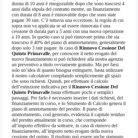
durata di 10 anni è rinegoziabile dopo che sono trascorsi 4
anni dalla stipula del contratto mentre, un finanziamento
con durata di 8 anni è rinnovabile dopo che sono state
pagate 39 rate. C’è tuttavia una eccezione, la regola di cui
sopra non va applicata se ad essere rinnovata è una
cessione di durata pari a 5 anni con una nuova operazione
a 10 anni. In questo caso si può rinnovare prima che sia
trascorso il 40% del piano di ammortamento, generalmente
dopo solo 3 rate pagate. In caso di
Rinnovo Cessione Del
Quinto Primavalle
, per conoscere il netto erogato del
nuovo finanziamento si può richiedere alla nostra agenzia
un preventivo a titolo ovviamente gratuito. Ma per farsi
solo un’idea di quanto bisogna estinguere, basta utilizzare
il nostro calcolatore compilando semplicemente gli spazi
che sono richiesti. Quindi, per effettuare il calcolo
dell’estinzione indicativa per il
Rinnovo Cessione Del
Quinto Primavalle
basta effettuare pochi e semplici
passaggi. Per farlo è necessario inserire i dati richiesti, del
finanziamento in corso, e lo Strumento di Calcolo genera il
piano di ammortamento del prestito. Il piano di
ammortamento, così generato, evidenzia il capitale residuo
del prestito attualmente in corso, che corrisponde
all’importo effettivo da sottrarre, in caso di rinnovo del
finanziamento, all’importo netto erogato della nuova
cessione del quinto. Il risultato può essere anche stampato.