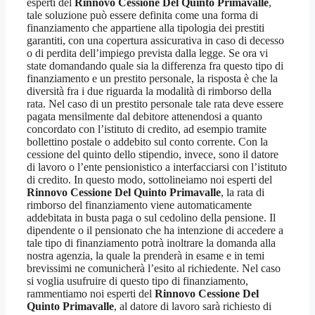
esperti del
Rinnovo Cessione Del Quinto Primavalle
,
tale soluzione può essere definita come una forma di
finanziamento che appartiene alla tipologia dei prestiti
garantiti, con una copertura assicurativa in caso di decesso
o di perdita dell’impiego prevista dalla legge. Se ora vi
state domandando quale sia la differenza fra questo tipo di
finanziamento e un prestito personale, la risposta è che la
diversità fra i due riguarda la modalità di rimborso della
rata. Nel caso di un prestito personale tale rata deve essere
pagata mensilmente dal debitore attenendosi a quanto
concordato con l’istituto di credito, ad esempio tramite
bollettino postale o addebito sul conto corrente. Con la
cessione del quinto dello stipendio, invece, sono il datore
di lavoro o l’ente pensionistico a interfacciarsi con l’istituto
di credito. In questo modo, sottolineiamo noi esperti del
Rinnovo Cessione Del Quinto Primavalle
, la rata di
rimborso del finanziamento viene automaticamente
addebitata in busta paga o sul cedolino della pensione. Il
dipendente o il pensionato che ha intenzione di accedere a
tale tipo di finanziamento potrà inoltrare la domanda alla
nostra agenzia, la quale la prenderà in esame e in temi
brevissimi ne comunicherà l’esito al richiedente. Nel caso
si voglia usufruire di questo tipo di finanziamento,
rammentiamo noi esperti del
Rinnovo Cessione Del
Quinto Primavalle
, al datore di lavoro sarà richiesto di