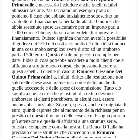
Primavalle
è necessario includere anche quelli relativi
all’assicurazione. Ma facciamo un esempio pratico:
poniamo il caso che abbiate inizialmente sottoscritto un
contratto di finanziamento per la durata di 10 anni e che
abbia sostenuto spese assicurative per un importo pari a
1.000 euro. Ebbene, dopo 5 anni volete di rinnovare il
finanziamento. Questo significa che non avete la possibilità
di godere dei 5/10 dei costi assicurativi. Tutto ciò si traduce
in una cosa molto semplice: avete diritto ad un rimborso
pari ad 500 euro. Questo è solo un piccolo esempio per
darvi l’idea di cosa potrebbe accadere a molti clienti che si
affidano a strutture poco oneste che possono lucrare su
questi aspetti. Il cliente in caso di
Rinnovo Cessione Del
Quinto Primavalle
ha, infatti, diritto alla restituzione non
solo delle spese assicurative ma, come detto, anche di
quelle accessorie e delle spese di commissione. Tutto ciò
significa che le cifre che gli istituti di credito devono
rimborsare ai clienti potrebbero, in alcuni casi, essere
anche abbastanza alte. Si parla, spesso, anche di migliaia di
euro, quindi capirete che al momento della richiesta per un
prestito di questo tipo, una delle cose a cui bisogna prestare
più attenzione è quella di affidarsi a una struttura seria,
onesta e competente come la nostra. La Banca D’Italia ha
precisato che le strutture che concedono un
Rinnovo
Cessione Del Quinto Primavalle
devono restituire al