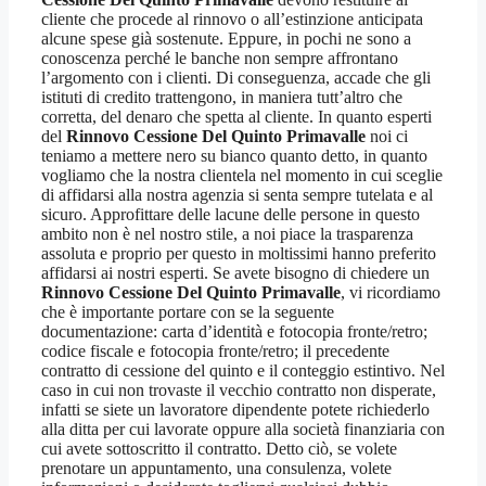
cliente che procede al rinnovo o all’estinzione anticipata
alcune spese già sostenute. Eppure, in pochi ne sono a
conoscenza perché le banche non sempre affrontano
l’argomento con i clienti. Di conseguenza, accade che gli
istituti di credito trattengono, in maniera tutt’altro che
corretta, del denaro che spetta al cliente. In quanto esperti
del
Rinnovo Cessione Del Quinto Primavalle
noi ci
teniamo a mettere nero su bianco quanto detto, in quanto
vogliamo che la nostra clientela nel momento in cui sceglie
di affidarsi alla nostra agenzia si senta sempre tutelata e al
sicuro. Approfittare delle lacune delle persone in questo
ambito non è nel nostro stile, a noi piace la trasparenza
assoluta e proprio per questo in moltissimi hanno preferito
affidarsi ai nostri esperti. Se avete bisogno di chiedere un
Rinnovo Cessione Del Quinto Primavalle
, vi ricordiamo
che è importante portare con se la seguente
documentazione: carta d’identità e fotocopia fronte/retro;
codice fiscale e fotocopia fronte/retro; il precedente
contratto di cessione del quinto e il conteggio estintivo. Nel
caso in cui non trovaste il vecchio contratto non disperate,
infatti se siete un lavoratore dipendente potete richiederlo
alla ditta per cui lavorate oppure alla società finanziaria con
cui avete sottoscritto il contratto. Detto ciò, se volete
prenotare un appuntamento, una consulenza, volete