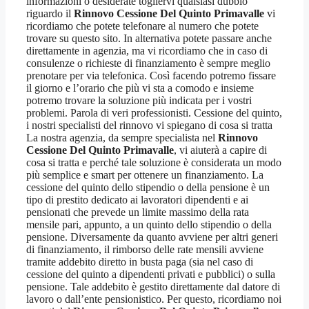
informazioni o desiderate togliervi qualsiasi dubbio
riguardo il
Rinnovo Cessione Del Quinto Primavalle
vi
ricordiamo che potete telefonare al numero che potete
trovare su questo sito. In alternativa potete passare anche
direttamente in agenzia, ma vi ricordiamo che in caso di
consulenze o richieste di finanziamento è sempre meglio
prenotare per via telefonica. Così facendo potremo fissare
il giorno e l’orario che più vi sta a comodo e insieme
potremo trovare la soluzione più indicata per i vostri
problemi. Parola di veri professionisti. Cessione del quinto,
i nostri specialisti del rinnovo vi spiegano di cosa si tratta
La nostra agenzia, da sempre specialista nel
Rinnovo
Cessione Del Quinto Primavalle
, vi aiuterà a capire di
cosa si tratta e perché tale soluzione è considerata un modo
più semplice e smart per ottenere un finanziamento. La
cessione del quinto dello stipendio o della pensione è un
tipo di prestito dedicato ai lavoratori dipendenti e ai
pensionati che prevede un limite massimo della rata
mensile pari, appunto, a un quinto dello stipendio o della
pensione. Diversamente da quanto avviene per altri generi
di finanziamento, il rimborso delle rate mensili avviene
tramite addebito diretto in busta paga (sia nel caso di
cessione del quinto a dipendenti privati e pubblici) o sulla
pensione. Tale addebito è gestito direttamente dal datore di
lavoro o dall’ente pensionistico. Per questo, ricordiamo noi