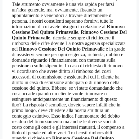
Tale strumento ovviamente è una via rapida per farsi
un’idea generale, ma, ovviamente, fissando un
appuntamento e venendoci a trovare direttamente di
persona, i nostri consulenti sapranno fornirvi tutte le
informazioni di cui avete bisogno in relazione al
Rinnovo
Cessione Del Quinto Primavalle
.
Rinnovo Cessione Del
Quinto Primavalle
, ricordate sempre di richiedere il
rimborso delle cifre dovute La nostra agenzia specializzata
nel
Rinnovo Cessione Del Quinto Primavalle
è in grado
di assistervi sempre per ogni esigenza, richiesta, dubbio e
domande riguardo i finanziamenti con trattenuta sulla
pensione o sullo stipendio. In caso di richiesta di rinnovo
vi ricordiamo che avete diritto al rimborso dei costi
accessori, di commissione e assicurativi cui il cliente ha
diritto in caso di estinzione anticipata o di rinnovo della
cessione del quinto. Ebbene, se vi state domandando che
cosa accade quando un cliente vuole rinnovare o
estinguere anticipatamente un finanziamento di questo
tipo? La risposta è semplice, dovete sapere infatti che in
primo luogo, deve chiedere alla nostra struttura un
conteggio estintivo. Esso indica l’ammontare del debito
residuo del finanziamento ma anche le diverse voci di
costo come gli oneri e gli interessi maturati, il compenso a
titolo di penale ed altre voci. Tra i costi rimborsabili
quando si chiede un
Rinnovo Cessione Del Quinto