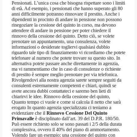
Pensionati. L’unica cosa che bisogna rispettare sono i limiti
di età. Ad esempio, i pensionati che hanno superato gli 80
anni difficilmente potranno rinnovare il prestito. Anche i
dipendenti in procinto di andare in pensione non possono
rinegoziare la cessione del quinto in corso, ma devono
attendere di andare in pensione per poter chiedere il
rinnovo della cessione del quinto. Detto ciò, se volete
prenotare un appuntamento, una consulenza, volete
informazioni o desiderate togliervi qualsiasi dubbio
riguardo tale tipo di finanziamento vi ricordiamo che potete
telefonare al numero che potete trovare su questo sito. In
alternativa potete passare anche direttamente in agenzia,
ma vi rammentiamo che in caso di consulenze o richieste
di prestito è sempre meglio prenotare per via telefonica.
Rivolgendovi alla nostra agenzia sarete sempre seguiti da
consulenti estremamente competenti e chiari, quindi se
avete ancora dubbi contattateci e saremo ben lieti di
chiarirvi le idee. Rinnovo della cessione del quinto,
Quanto tempo ci vuole e come si calcola il netto che sarà
erogato In quanto agenzia specializzata ci teniamo a
evidenziare che il
Rinnovo Cessione Del Quinto
Primavalle
è disciplinato dall’art. 39 del D.P.R. 180/50.
Può essere richiesto solo se sono passati i 2/5 della durata
complessiva, ovvero il 40% del piano di ammortamento.
Volendo fare un esempio: una cessione del quinto con