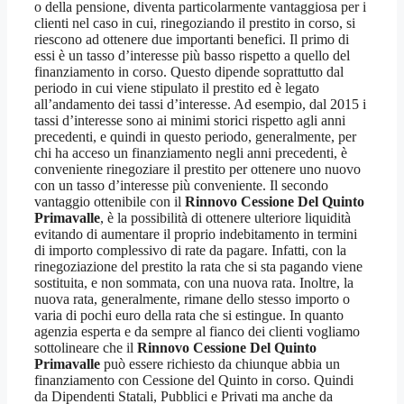
o della pensione, diventa particolarmente vantaggiosa per i
clienti nel caso in cui, rinegoziando il prestito in corso, si
riescono ad ottenere due importanti benefici. Il primo di
essi è un tasso d’interesse più basso rispetto a quello del
finanziamento in corso. Questo dipende soprattutto dal
periodo in cui viene stipulato il prestito ed è legato
all’andamento dei tassi d’interesse. Ad esempio, dal 2015 i
tassi d’interesse sono ai minimi storici rispetto agli anni
precedenti, e quindi in questo periodo, generalmente, per
chi ha acceso un finanziamento negli anni precedenti, è
conveniente rinegoziare il prestito per ottenere uno nuovo
con un tasso d’interesse più conveniente. Il secondo
vantaggio ottenibile con il
Rinnovo Cessione Del Quinto
Primavalle
, è la possibilità di ottenere ulteriore liquidità
evitando di aumentare il proprio indebitamento in termini
di importo complessivo di rate da pagare. Infatti, con la
rinegoziazione del prestito la rata che si sta pagando viene
sostituita, e non sommata, con una nuova rata. Inoltre, la
nuova rata, generalmente, rimane dello stesso importo o
varia di pochi euro della rata che si estingue. In quanto
agenzia esperta e da sempre al fianco dei clienti vogliamo
sottolineare che il
Rinnovo Cessione Del Quinto
Primavalle
può essere richiesto da chiunque abbia un
finanziamento con Cessione del Quinto in corso. Quindi
da Dipendenti Statali, Pubblici e Privati ma anche da