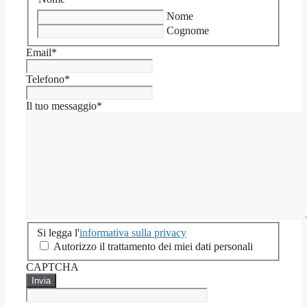
Nome
Cognome
Email
*
Telefono
*
Il tuo messaggio
*
Si
Si legga l'
informativa sulla privacy
legga
Autorizzo il trattamento dei miei dati personali
l'informativa
CAPTCHA
sulla
privacy
*