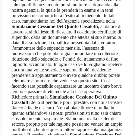
tale tipo di finanziamento potrà inoltrare la domanda alla
nostra agenzia, la quale la prenderà in esame e in temi
brevissimi ne comunicherà l’esito al richiedente. In tale
caso, rammentiamo noi dell’agenzia specializzata nella
Simulazione Cessione Del Quinto Casalotti
, al datore di
lavoro sarà richiesto di rilasciare il cosiddetto certificato di
stipendio, ossia un documento che attesta al suo interno la
data di assunzione, la qualifica posseduta dal lavoratore,
l’ammontare dello stipendio mensile, l’assenza di
motivazioni che potrebbero già comportare una ulteriore
riduzione dello stipendio e l’entità del trattamento di fine
rapporto accantonato. In ogni caso ve lo vogliamo ripetere
ancora una volta: se volete saperne di più, desiderate
prendere un appuntamento o avete qualche dubbio potete
telefonare al numero che vedete su questo sito. Così
facendo sarà possibile organizzare un incontro entro breve
tempo e passare direttamente alla fase operativa.
Richiedere prima la
Simulazione Cessione Del Quinto
Casalotti
dello stipendio e poi il prestito, con noi al vostro
fianco è facile e sicuro. Non abbiate timore di nulla, in
quanto affidandovi ai nostri professionisti tutto sarà chiaro
e assolutamente trasparente. Siamo una realtà leader del
settore, proprio per tale ragione possiamo vanare un ampio
portfolio di clienti e questo fattore rappresenta una garanzia
per voi. Ricordate, chiedere la
Simulazione Cessione Del