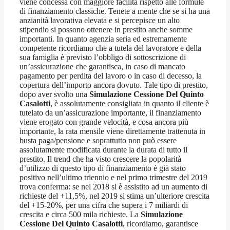
viene concessa con maggiore facilità rispetto alle formule
di finanziamento classiche. Tenete a mente che se si ha una
anzianità lavorativa elevata e si percepisce un alto
stipendio si possono ottenere in prestito anche somme
importanti. In quanto agenzia seria ed estremamente
competente ricordiamo che a tutela del lavoratore e della
sua famiglia è previsto l’obbligo di sottoscrizione di
un’assicurazione che garantisca, in caso di mancato
pagamento per perdita del lavoro o in caso di decesso, la
copertura dell’importo ancora dovuto. Tale tipo di prestito,
dopo aver svolto una
Simulazione Cessione Del Quinto
Casalotti
, è assolutamente consigliata in quanto il cliente è
tutelato da un’assicurazione importante, il finanziamento
viene erogato con grande velocità, e cosa ancora più
importante, la rata mensile viene direttamente trattenuta in
busta paga/pensione e soprattutto non può essere
assolutamente modificata durante la durata di tutto il
prestito. Il trend che ha visto crescere la popolarità
d’utilizzo di questo tipo di finanziamento è già stato
positivo nell’ultimo triennio e nel primo trimestre del 2019
trova conferma: se nel 2018 si è assistito ad un aumento di
richieste del +11,5%, nel 2019 si stima un’ulteriore crescita
del +15-20%, per una cifra che supera i 7 miliardi di
crescita e circa 500 mila richieste. La
Simulazione
Cessione Del Quinto Casalotti
, ricordiamo, garantisce