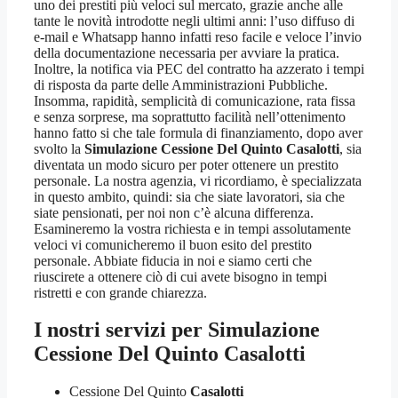
uno dei prestiti più veloci sul mercato, grazie anche alle
tante le novità introdotte negli ultimi anni: l’uso diffuso di
e-mail e Whatsapp hanno infatti reso facile e veloce l’invio
della documentazione necessaria per avviare la pratica.
Inoltre, la notifica via PEC del contratto ha azzerato i tempi
di risposta da parte delle Amministrazioni Pubbliche.
Insomma, rapidità, semplicità di comunicazione, rata fissa
e senza sorprese, ma soprattutto facilità nell’ottenimento
hanno fatto si che tale formula di finanziamento, dopo aver
svolto la
Simulazione Cessione Del Quinto Casalotti
, sia
diventata un modo sicuro per poter ottenere un prestito
personale. La nostra agenzia, vi ricordiamo, è specializzata
in questo ambito, quindi: sia che siate lavoratori, sia che
siate pensionati, per noi non c’è alcuna differenza.
Esamineremo la vostra richiesta e in tempi assolutamente
veloci vi comunicheremo il buon esito del prestito
personale. Abbiate fiducia in noi e siamo certi che
riuscirete a ottenere ciò di cui avete bisogno in tempi
ristretti e con grande chiarezza.
I nostri servizi per
Simulazione
Cessione Del Quinto Casalotti
Cessione Del Quinto
Casalotti