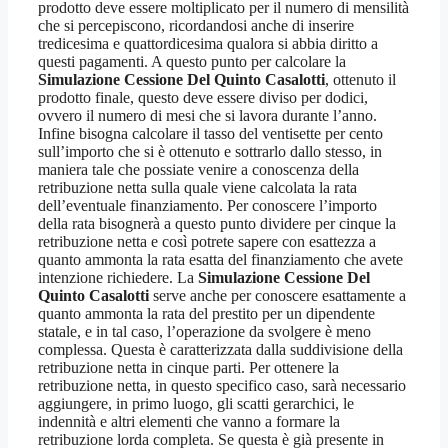
prodotto deve essere moltiplicato per il numero di mensilità
che si percepiscono, ricordandosi anche di inserire
tredicesima e quattordicesima qualora si abbia diritto a
questi pagamenti. A questo punto per calcolare la
Simulazione Cessione Del Quinto Casalotti
, ottenuto il
prodotto finale, questo deve essere diviso per dodici,
ovvero il numero di mesi che si lavora durante l’anno.
Infine bisogna calcolare il tasso del ventisette per cento
sull’importo che si è ottenuto e sottrarlo dallo stesso, in
maniera tale che possiate venire a conoscenza della
retribuzione netta sulla quale viene calcolata la rata
dell’eventuale finanziamento. Per conoscere l’importo
della rata bisognerà a questo punto dividere per cinque la
retribuzione netta e così potrete sapere con esattezza a
quanto ammonta la rata esatta del finanziamento che avete
intenzione richiedere. La
Simulazione Cessione Del
Quinto Casalotti
serve anche per conoscere esattamente a
quanto ammonta la rata del prestito per un dipendente
statale, e in tal caso, l’operazione da svolgere è meno
complessa. Questa è caratterizzata dalla suddivisione della
retribuzione netta in cinque parti. Per ottenere la
retribuzione netta, in questo specifico caso, sarà necessario
aggiungere, in primo luogo, gli scatti gerarchici, le
indennità e altri elementi che vanno a formare la
retribuzione lorda completa. Se questa è già presente in