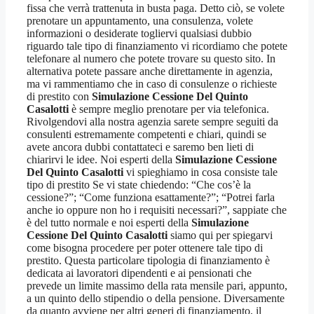
fissa che verrà trattenuta in busta paga. Detto ciò, se volete
prenotare un appuntamento, una consulenza, volete
informazioni o desiderate togliervi qualsiasi dubbio
riguardo tale tipo di finanziamento vi ricordiamo che potete
telefonare al numero che potete trovare su questo sito. In
alternativa potete passare anche direttamente in agenzia,
ma vi rammentiamo che in caso di consulenze o richieste
di prestito con
Simulazione Cessione Del Quinto
Casalotti
è sempre meglio prenotare per via telefonica.
Rivolgendovi alla nostra agenzia sarete sempre seguiti da
consulenti estremamente competenti e chiari, quindi se
avete ancora dubbi contattateci e saremo ben lieti di
chiarirvi le idee. Noi esperti della
Simulazione Cessione
Del Quinto Casalotti
vi spieghiamo in cosa consiste tale
tipo di prestito Se vi state chiedendo: “Che cos’è la
cessione?”; “Come funziona esattamente?”; “Potrei farla
anche io oppure non ho i requisiti necessari?”, sappiate che
è del tutto normale e noi esperti della
Simulazione
Cessione Del Quinto Casalotti
siamo qui per spiegarvi
come bisogna procedere per poter ottenere tale tipo di
prestito. Questa particolare tipologia di finanziamento è
dedicata ai lavoratori dipendenti e ai pensionati che
prevede un limite massimo della rata mensile pari, appunto,
a un quinto dello stipendio o della pensione. Diversamente
da quanto avviene per altri generi di finanziamento, il