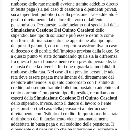
rimborso delle rate mensili avviene tramite addebito diretto
in busta paga (sia nel caso di cessione a dipendenti privati,
sia a dipendenti pubblici) o sulla pensione. Tale addebito è
gestito direttamente dal datore di lavoro o dall’ente
pensionistico. Per questo, sottolineiamo noi specialisti della
Simulazione Cessione Del Quinto Casalotti
dello
stipendio, tale tipo di soluzione può essere definita come
una forma di finanziamento che appartiene alla tipologia
dei prestiti garantiti, con una copertura assicurativa in caso
di decesso o di perdita dell’impiego prevista dalla legge. Se
a questo punto vi state domandando quale sia la differenza
fra questo tipo di finanziamento e un prestito personale, la
risposta è che la diversità fra i due riguarda la modalità di
rimborso della rata. Nel caso di un prestito personale tale
rata deve essere pagata mensilmente dal direttamente dal
debitore attenendosi a quanto concordato con l’istituto di
credito, ad esempio tramite bollettino postale o addebito sul
conto corrente. Con questo tipo di prestito, ricordiamo noi
esperti della
Simulazione Cessione Del Quinto Casalotti
dello stipendio, invece, sono il datore di lavoro o l’ente
pensionistico (nel caso della pensione) a interfacciarsi
direttamente con l’istituto di credito. In questo modo la rata
di rimborso del finanziamento viene automaticamente
addebitata in busta paga o sul cedolino della pensione. Il
dipendente o il pensionato che ha intenzione di accedere a