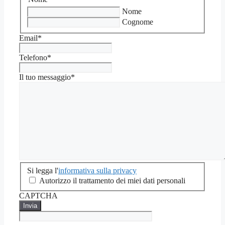
Nome
Cognome
Email
*
Telefono
*
Il tuo messaggio
*
Si
Si legga l'
informativa sulla privacy
legga
Autorizzo il trattamento dei miei dati personali
l'informativa
CAPTCHA
sulla
privacy
*