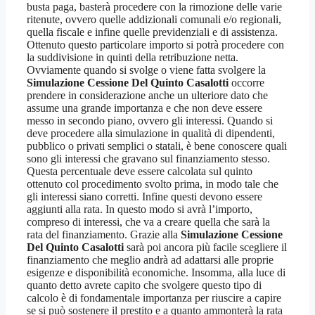
busta paga, basterà procedere con la rimozione delle varie
ritenute, ovvero quelle addizionali comunali e/o regionali,
quella fiscale e infine quelle previdenziali e di assistenza.
Ottenuto questo particolare importo si potrà procedere con
la suddivisione in quinti della retribuzione netta.
Ovviamente quando si svolge o viene fatta svolgere la
Simulazione Cessione Del Quinto Casalotti
occorre
prendere in considerazione anche un ulteriore dato che
assume una grande importanza e che non deve essere
messo in secondo piano, ovvero gli interessi. Quando si
deve procedere alla simulazione in qualità di dipendenti,
pubblico o privati semplici o statali, è bene conoscere quali
sono gli interessi che gravano sul finanziamento stesso.
Questa percentuale deve essere calcolata sul quinto
ottenuto col procedimento svolto prima, in modo tale che
gli interessi siano corretti. Infine questi devono essere
aggiunti alla rata. In questo modo si avrà l’importo,
compreso di interessi, che va a creare quella che sarà la
rata del finanziamento. Grazie alla
Simulazione Cessione
Del Quinto Casalotti
sarà poi ancora più facile scegliere il
finanziamento che meglio andrà ad adattarsi alle proprie
esigenze e disponibilità economiche. Insomma, alla luce di
quanto detto avrete capito che svolgere questo tipo di
calcolo è di fondamentale importanza per riuscire a capire
se si può sostenere il prestito e a quanto ammonterà la rata