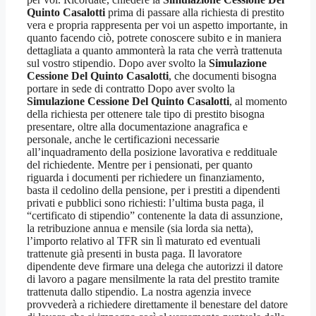
Quinto Casalotti
prima di passare alla richiesta di prestito
vera e propria rappresenta per voi un aspetto importante, in
quanto facendo ciò, potrete conoscere subito e in maniera
dettagliata a quanto ammonterà la rata che verrà trattenuta
sul vostro stipendio. Dopo aver svolto la
Simulazione
Cessione Del Quinto Casalotti
, che documenti bisogna
portare in sede di contratto Dopo aver svolto la
Simulazione Cessione Del Quinto Casalotti
, al momento
della richiesta per ottenere tale tipo di prestito bisogna
presentare, oltre alla documentazione anagrafica e
personale, anche le certificazioni necessarie
all’inquadramento della posizione lavorativa e reddituale
del richiedente. Mentre per i pensionati, per quanto
riguarda i documenti per richiedere un finanziamento,
basta il cedolino della pensione, per i prestiti a dipendenti
privati e pubblici sono richiesti: l’ultima busta paga, il
“certificato di stipendio” contenente la data di assunzione,
la retribuzione annua e mensile (sia lorda sia netta),
l’importo relativo al TFR sin lì maturato ed eventuali
trattenute già presenti in busta paga. Il lavoratore
dipendente deve firmare una delega che autorizzi il datore
di lavoro a pagare mensilmente la rata del prestito tramite
trattenuta dallo stipendio. La nostra agenzia invece
provvederà a richiedere direttamente il benestare del datore