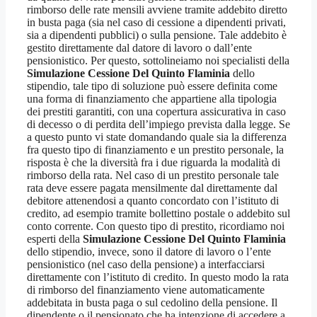
rimborso delle rate mensili avviene tramite addebito diretto
in busta paga (sia nel caso di cessione a dipendenti privati,
sia a dipendenti pubblici) o sulla pensione. Tale addebito è
gestito direttamente dal datore di lavoro o dall’ente
pensionistico. Per questo, sottolineiamo noi specialisti della
Simulazione Cessione Del Quinto Flaminia
dello
stipendio, tale tipo di soluzione può essere definita come
una forma di finanziamento che appartiene alla tipologia
dei prestiti garantiti, con una copertura assicurativa in caso
di decesso o di perdita dell’impiego prevista dalla legge. Se
a questo punto vi state domandando quale sia la differenza
fra questo tipo di finanziamento e un prestito personale, la
risposta è che la diversità fra i due riguarda la modalità di
rimborso della rata. Nel caso di un prestito personale tale
rata deve essere pagata mensilmente dal direttamente dal
debitore attenendosi a quanto concordato con l’istituto di
credito, ad esempio tramite bollettino postale o addebito sul
conto corrente. Con questo tipo di prestito, ricordiamo noi
esperti della
Simulazione Cessione Del Quinto Flaminia
dello stipendio, invece, sono il datore di lavoro o l’ente
pensionistico (nel caso della pensione) a interfacciarsi
direttamente con l’istituto di credito. In questo modo la rata
di rimborso del finanziamento viene automaticamente
addebitata in busta paga o sul cedolino della pensione. Il
dipendente o il pensionato che ha intenzione di accedere a