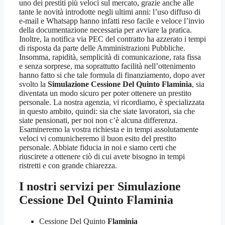
uno dei prestiti più veloci sul mercato, grazie anche alle
tante le novità introdotte negli ultimi anni: l’uso diffuso di
e-mail e Whatsapp hanno infatti reso facile e veloce l’invio
della documentazione necessaria per avviare la pratica.
Inoltre, la notifica via PEC del contratto ha azzerato i tempi
di risposta da parte delle Amministrazioni Pubbliche.
Insomma, rapidità, semplicità di comunicazione, rata fissa
e senza sorprese, ma soprattutto facilità nell’ottenimento
hanno fatto si che tale formula di finanziamento, dopo aver
svolto la
Simulazione Cessione Del Quinto Flaminia
, sia
diventata un modo sicuro per poter ottenere un prestito
personale. La nostra agenzia, vi ricordiamo, è specializzata
in questo ambito, quindi: sia che siate lavoratori, sia che
siate pensionati, per noi non c’è alcuna differenza.
Esamineremo la vostra richiesta e in tempi assolutamente
veloci vi comunicheremo il buon esito del prestito
personale. Abbiate fiducia in noi e siamo certi che
riuscirete a ottenere ciò di cui avete bisogno in tempi
ristretti e con grande chiarezza.
I nostri servizi per
Simulazione
Cessione Del Quinto Flaminia
Cessione Del Quinto
Flaminia