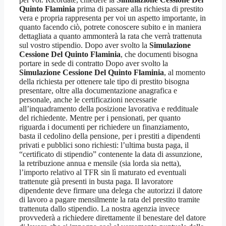
Quinto Flaminia
prima di passare alla richiesta di prestito
vera e propria rappresenta per voi un aspetto importante, in
quanto facendo ciò, potrete conoscere subito e in maniera
dettagliata a quanto ammonterà la rata che verrà trattenuta
sul vostro stipendio. Dopo aver svolto la
Simulazione
Cessione Del Quinto Flaminia
, che documenti bisogna
portare in sede di contratto Dopo aver svolto la
Simulazione Cessione Del Quinto Flaminia
, al momento
della richiesta per ottenere tale tipo di prestito bisogna
presentare, oltre alla documentazione anagrafica e
personale, anche le certificazioni necessarie
all’inquadramento della posizione lavorativa e reddituale
del richiedente. Mentre per i pensionati, per quanto
riguarda i documenti per richiedere un finanziamento,
basta il cedolino della pensione, per i prestiti a dipendenti
privati e pubblici sono richiesti: l’ultima busta paga, il
“certificato di stipendio” contenente la data di assunzione,
la retribuzione annua e mensile (sia lorda sia netta),
l’importo relativo al TFR sin lì maturato ed eventuali
trattenute già presenti in busta paga. Il lavoratore
dipendente deve firmare una delega che autorizzi il datore
di lavoro a pagare mensilmente la rata del prestito tramite
trattenuta dallo stipendio. La nostra agenzia invece
provvederà a richiedere direttamente il benestare del datore