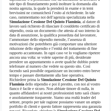
tale tipo di finanziamento potrà inoltrare la domanda alla
nostra agenzia, la quale la prenderà in esame e in temi
brevissimi ne comunicherà l’esito al richiedente. In tale
caso, rammentiamo noi dell’agenzia specializzata nella
Simulazione Cessione Del Quinto Flaminia
, al datore di
lavoro sarà richiesto di rilasciare il cosiddetto certificato di
stipendio, ossia un documento che attesta al suo interno la
data di assunzione, la qualifica posseduta dal lavoratore,
l’ammontare dello stipendio mensile, l’assenza di
motivazioni che potrebbero già comportare una ulteriore
riduzione dello stipendio e l’entità del trattamento di fine
rapporto accantonato. In ogni caso ve lo vogliamo ripetere
ancora una volta: se volete saperne di più, desiderate
prendere un appuntamento o avete qualche dubbio potete
telefonare al numero che vedete su questo sito. Così
facendo sarà possibile organizzare un incontro entro breve
tempo e passare direttamente alla fase operativa.
Richiedere prima la
Simulazione Cessione Del Quinto
Flaminia
dello stipendio e poi il prestito, con noi al vostro
fianco è facile e sicuro. Non abbiate timore di nulla, in
quanto affidandovi ai nostri professionisti tutto sarà chiaro
e assolutamente trasparente. Siamo una realtà leader del
settore, proprio per tale ragione possiamo vanare un ampio
portfolio di clienti e questo fattore rappresenta una garanzia
per voi. Ricordate, chiedere la
Simulazione Cessione Del