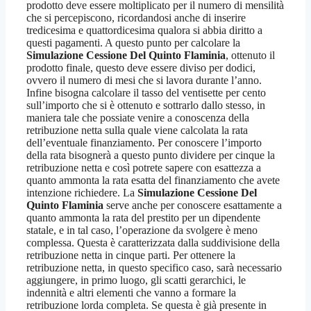
prodotto deve essere moltiplicato per il numero di mensilità
che si percepiscono, ricordandosi anche di inserire
tredicesima e quattordicesima qualora si abbia diritto a
questi pagamenti. A questo punto per calcolare la
Simulazione Cessione Del Quinto Flaminia
, ottenuto il
prodotto finale, questo deve essere diviso per dodici,
ovvero il numero di mesi che si lavora durante l’anno.
Infine bisogna calcolare il tasso del ventisette per cento
sull’importo che si è ottenuto e sottrarlo dallo stesso, in
maniera tale che possiate venire a conoscenza della
retribuzione netta sulla quale viene calcolata la rata
dell’eventuale finanziamento. Per conoscere l’importo
della rata bisognerà a questo punto dividere per cinque la
retribuzione netta e così potrete sapere con esattezza a
quanto ammonta la rata esatta del finanziamento che avete
intenzione richiedere. La
Simulazione Cessione Del
Quinto Flaminia
serve anche per conoscere esattamente a
quanto ammonta la rata del prestito per un dipendente
statale, e in tal caso, l’operazione da svolgere è meno
complessa. Questa è caratterizzata dalla suddivisione della
retribuzione netta in cinque parti. Per ottenere la
retribuzione netta, in questo specifico caso, sarà necessario
aggiungere, in primo luogo, gli scatti gerarchici, le
indennità e altri elementi che vanno a formare la
retribuzione lorda completa. Se questa è già presente in