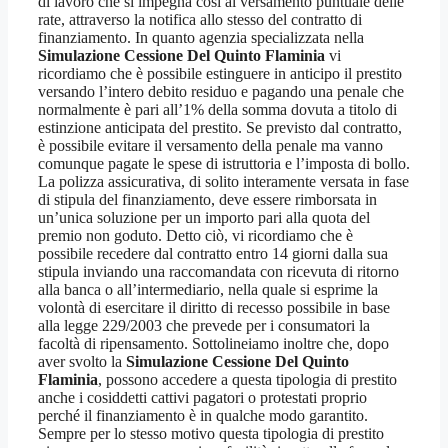
di lavoro che si impegna così al versamento puntuale delle
rate, attraverso la notifica allo stesso del contratto di
finanziamento. In quanto agenzia specializzata nella
Simulazione Cessione Del Quinto Flaminia
vi
ricordiamo che è possibile estinguere in anticipo il prestito
versando l’intero debito residuo e pagando una penale che
normalmente è pari all’1% della somma dovuta a titolo di
estinzione anticipata del prestito. Se previsto dal contratto,
è possibile evitare il versamento della penale ma vanno
comunque pagate le spese di istruttoria e l’imposta di bollo.
La polizza assicurativa, di solito interamente versata in fase
di stipula del finanziamento, deve essere rimborsata in
un’unica soluzione per un importo pari alla quota del
premio non goduto. Detto ciò, vi ricordiamo che è
possibile recedere dal contratto entro 14 giorni dalla sua
stipula inviando una raccomandata con ricevuta di ritorno
alla banca o all’intermediario, nella quale si esprime la
volontà di esercitare il diritto di recesso possibile in base
alla legge 229/2003 che prevede per i consumatori la
facoltà di ripensamento. Sottolineiamo inoltre che, dopo
aver svolto la
Simulazione Cessione Del Quinto
Flaminia
, possono accedere a questa tipologia di prestito
anche i cosiddetti cattivi pagatori o protestati proprio
perché il finanziamento è in qualche modo garantito.
Sempre per lo stesso motivo questa tipologia di prestito