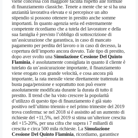
viene concessa con maggiore facilità rispetto alle formule
di finanziamento classiche. Tenete a mente che se si ha una
anzianità lavorativa elevata e si percepisce un alto
stipendio si possono ottenere in prestito anche somme
importanti. In quanto agenzia seria ed estremamente
competente ricordiamo che a tutela del lavoratore e della
sua famiglia è previsto l’obbligo di sottoscrizione di
un’assicurazione che garantisca, in caso di mancato
pagamento per perdita del lavoro o in caso di decesso, la
copertura dell’importo ancora dovuto. Tale tipo di prestito,
dopo aver svolto una
Simulazione Cessione Del Quinto
Flaminia
, è assolutamente consigliata in quanto il cliente è
tutelato da un’assicurazione importante, il finanziamento
viene erogato con grande velocità, e cosa ancora più
importante, la rata mensile viene direttamente trattenuta in
busta paga/pensione e soprattutto non può essere
assolutamente modificata durante la durata di tutto il
prestito. Il trend che ha visto crescere la popolarità
d’utilizzo di questo tipo di finanziamento è già stato
positivo nell’ultimo triennio e nel primo trimestre del 2019
trova conferma: se nel 2018 si è assistito ad un aumento di
richieste del +11,5%, nel 2019 si stima un’ulteriore crescita
del +15-20%, per una cifra che supera i 7 miliardi di
crescita e circa 500 mila richieste. La
Simulazione
Cessione Del Quinto Flaminia
, ricordiamo, garantisce