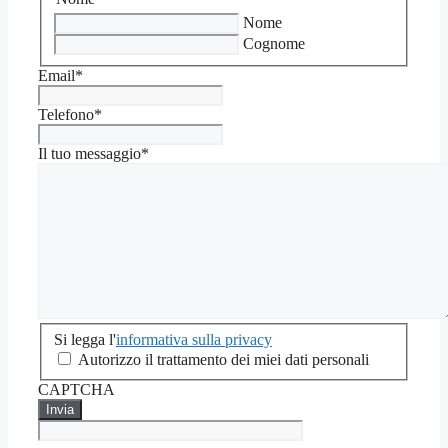
Nome
Cognome
Email
*
Telefono
*
Il tuo messaggio
*
Si
Si legga l'
informativa sulla privacy
legga
Autorizzo il trattamento dei miei dati personali
l'informativa
CAPTCHA
sulla
privacy
*