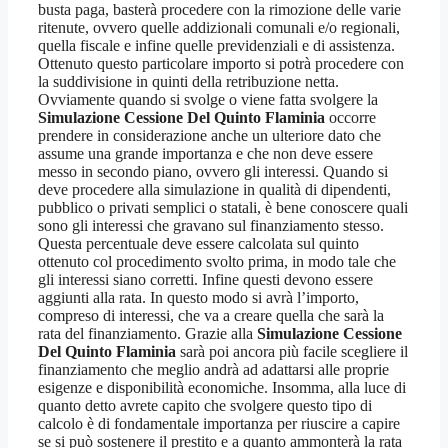
busta paga, basterà procedere con la rimozione delle varie
ritenute, ovvero quelle addizionali comunali e/o regionali,
quella fiscale e infine quelle previdenziali e di assistenza.
Ottenuto questo particolare importo si potrà procedere con
la suddivisione in quinti della retribuzione netta.
Ovviamente quando si svolge o viene fatta svolgere la
Simulazione Cessione Del Quinto Flaminia
occorre
prendere in considerazione anche un ulteriore dato che
assume una grande importanza e che non deve essere
messo in secondo piano, ovvero gli interessi. Quando si
deve procedere alla simulazione in qualità di dipendenti,
pubblico o privati semplici o statali, è bene conoscere quali
sono gli interessi che gravano sul finanziamento stesso.
Questa percentuale deve essere calcolata sul quinto
ottenuto col procedimento svolto prima, in modo tale che
gli interessi siano corretti. Infine questi devono essere
aggiunti alla rata. In questo modo si avrà l’importo,
compreso di interessi, che va a creare quella che sarà la
rata del finanziamento. Grazie alla
Simulazione Cessione
Del Quinto Flaminia
sarà poi ancora più facile scegliere il
finanziamento che meglio andrà ad adattarsi alle proprie
esigenze e disponibilità economiche. Insomma, alla luce di
quanto detto avrete capito che svolgere questo tipo di
calcolo è di fondamentale importanza per riuscire a capire
se si può sostenere il prestito e a quanto ammonterà la rata