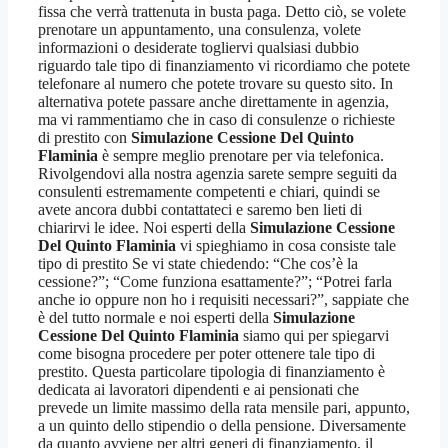
fissa che verrà trattenuta in busta paga. Detto ciò, se volete
prenotare un appuntamento, una consulenza, volete
informazioni o desiderate togliervi qualsiasi dubbio
riguardo tale tipo di finanziamento vi ricordiamo che potete
telefonare al numero che potete trovare su questo sito. In
alternativa potete passare anche direttamente in agenzia,
ma vi rammentiamo che in caso di consulenze o richieste
di prestito con
Simulazione Cessione Del Quinto
Flaminia
è sempre meglio prenotare per via telefonica.
Rivolgendovi alla nostra agenzia sarete sempre seguiti da
consulenti estremamente competenti e chiari, quindi se
avete ancora dubbi contattateci e saremo ben lieti di
chiarirvi le idee. Noi esperti della
Simulazione Cessione
Del Quinto Flaminia
vi spieghiamo in cosa consiste tale
tipo di prestito Se vi state chiedendo: “Che cos’è la
cessione?”; “Come funziona esattamente?”; “Potrei farla
anche io oppure non ho i requisiti necessari?”, sappiate che
è del tutto normale e noi esperti della
Simulazione
Cessione Del Quinto Flaminia
siamo qui per spiegarvi
come bisogna procedere per poter ottenere tale tipo di
prestito. Questa particolare tipologia di finanziamento è
dedicata ai lavoratori dipendenti e ai pensionati che
prevede un limite massimo della rata mensile pari, appunto,
a un quinto dello stipendio o della pensione. Diversamente
da quanto avviene per altri generi di finanziamento, il