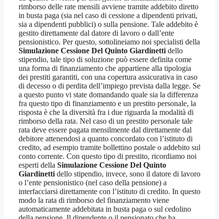
rimborso delle rate mensili avviene tramite addebito diretto
in busta paga (sia nel caso di cessione a dipendenti privati,
sia a dipendenti pubblici) o sulla pensione. Tale addebito è
gestito direttamente dal datore di lavoro o dall’ente
pensionistico. Per questo, sottolineiamo noi specialisti della
Simulazione Cessione Del Quinto Giardinetti
dello
stipendio, tale tipo di soluzione può essere definita come
una forma di finanziamento che appartiene alla tipologia
dei prestiti garantiti, con una copertura assicurativa in caso
di decesso o di perdita dell’impiego prevista dalla legge. Se
a questo punto vi state domandando quale sia la differenza
fra questo tipo di finanziamento e un prestito personale, la
risposta è che la diversità fra i due riguarda la modalità di
rimborso della rata. Nel caso di un prestito personale tale
rata deve essere pagata mensilmente dal direttamente dal
debitore attenendosi a quanto concordato con l’istituto di
credito, ad esempio tramite bollettino postale o addebito sul
conto corrente. Con questo tipo di prestito, ricordiamo noi
esperti della
Simulazione Cessione Del Quinto
Giardinetti
dello stipendio, invece, sono il datore di lavoro
o l’ente pensionistico (nel caso della pensione) a
interfacciarsi direttamente con l’istituto di credito. In questo
modo la rata di rimborso del finanziamento viene
automaticamente addebitata in busta paga o sul cedolino
della pensione. Il dipendente o il pensionato che ha