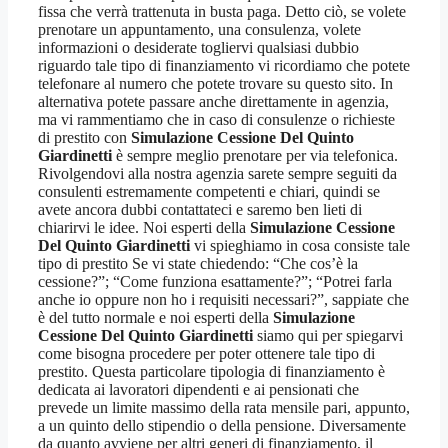
fissa che verrà trattenuta in busta paga. Detto ciò, se volete
prenotare un appuntamento, una consulenza, volete
informazioni o desiderate togliervi qualsiasi dubbio
riguardo tale tipo di finanziamento vi ricordiamo che potete
telefonare al numero che potete trovare su questo sito. In
alternativa potete passare anche direttamente in agenzia,
ma vi rammentiamo che in caso di consulenze o richieste
di prestito con
Simulazione Cessione Del Quinto
Giardinetti
è sempre meglio prenotare per via telefonica.
Rivolgendovi alla nostra agenzia sarete sempre seguiti da
consulenti estremamente competenti e chiari, quindi se
avete ancora dubbi contattateci e saremo ben lieti di
chiarirvi le idee. Noi esperti della
Simulazione Cessione
Del Quinto Giardinetti
vi spieghiamo in cosa consiste tale
tipo di prestito Se vi state chiedendo: “Che cos’è la
cessione?”; “Come funziona esattamente?”; “Potrei farla
anche io oppure non ho i requisiti necessari?”, sappiate che
è del tutto normale e noi esperti della
Simulazione
Cessione Del Quinto Giardinetti
siamo qui per spiegarvi
come bisogna procedere per poter ottenere tale tipo di
prestito. Questa particolare tipologia di finanziamento è
dedicata ai lavoratori dipendenti e ai pensionati che
prevede un limite massimo della rata mensile pari, appunto,
a un quinto dello stipendio o della pensione. Diversamente
da quanto avviene per altri generi di finanziamento, il