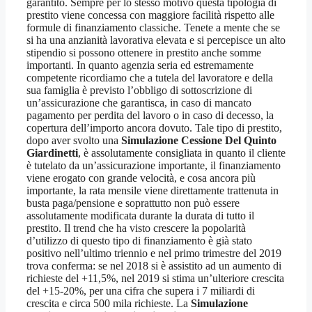
garantito. Sempre per lo stesso motivo questa tipologia di
prestito viene concessa con maggiore facilità rispetto alle
formule di finanziamento classiche. Tenete a mente che se
si ha una anzianità lavorativa elevata e si percepisce un alto
stipendio si possono ottenere in prestito anche somme
importanti. In quanto agenzia seria ed estremamente
competente ricordiamo che a tutela del lavoratore e della
sua famiglia è previsto l’obbligo di sottoscrizione di
un’assicurazione che garantisca, in caso di mancato
pagamento per perdita del lavoro o in caso di decesso, la
copertura dell’importo ancora dovuto. Tale tipo di prestito,
dopo aver svolto una
Simulazione Cessione Del Quinto
Giardinetti
, è assolutamente consigliata in quanto il cliente
è tutelato da un’assicurazione importante, il finanziamento
viene erogato con grande velocità, e cosa ancora più
importante, la rata mensile viene direttamente trattenuta in
busta paga/pensione e soprattutto non può essere
assolutamente modificata durante la durata di tutto il
prestito. Il trend che ha visto crescere la popolarità
d’utilizzo di questo tipo di finanziamento è già stato
positivo nell’ultimo triennio e nel primo trimestre del 2019
trova conferma: se nel 2018 si è assistito ad un aumento di
richieste del +11,5%, nel 2019 si stima un’ulteriore crescita
del +15-20%, per una cifra che supera i 7 miliardi di
crescita e circa 500 mila richieste. La
Simulazione