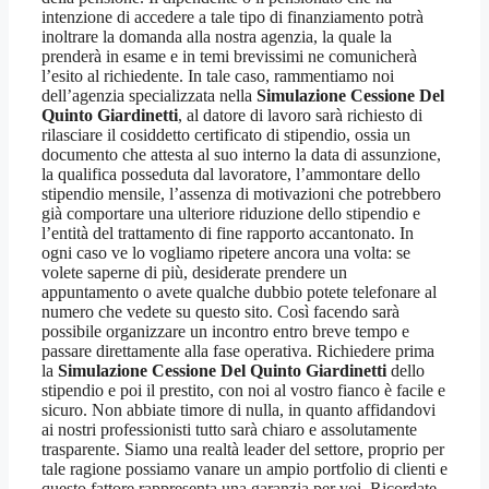
intenzione di accedere a tale tipo di finanziamento potrà
inoltrare la domanda alla nostra agenzia, la quale la
prenderà in esame e in temi brevissimi ne comunicherà
l’esito al richiedente. In tale caso, rammentiamo noi
dell’agenzia specializzata nella
Simulazione Cessione Del
Quinto Giardinetti
, al datore di lavoro sarà richiesto di
rilasciare il cosiddetto certificato di stipendio, ossia un
documento che attesta al suo interno la data di assunzione,
la qualifica posseduta dal lavoratore, l’ammontare dello
stipendio mensile, l’assenza di motivazioni che potrebbero
già comportare una ulteriore riduzione dello stipendio e
l’entità del trattamento di fine rapporto accantonato. In
ogni caso ve lo vogliamo ripetere ancora una volta: se
volete saperne di più, desiderate prendere un
appuntamento o avete qualche dubbio potete telefonare al
numero che vedete su questo sito. Così facendo sarà
possibile organizzare un incontro entro breve tempo e
passare direttamente alla fase operativa. Richiedere prima
la
Simulazione Cessione Del Quinto Giardinetti
dello
stipendio e poi il prestito, con noi al vostro fianco è facile e
sicuro. Non abbiate timore di nulla, in quanto affidandovi
ai nostri professionisti tutto sarà chiaro e assolutamente
trasparente. Siamo una realtà leader del settore, proprio per
tale ragione possiamo vanare un ampio portfolio di clienti e
questo fattore rappresenta una garanzia per voi. Ricordate,