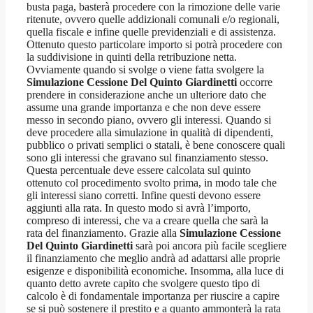
busta paga, basterà procedere con la rimozione delle varie
ritenute, ovvero quelle addizionali comunali e/o regionali,
quella fiscale e infine quelle previdenziali e di assistenza.
Ottenuto questo particolare importo si potrà procedere con
la suddivisione in quinti della retribuzione netta.
Ovviamente quando si svolge o viene fatta svolgere la
Simulazione Cessione Del Quinto Giardinetti
occorre
prendere in considerazione anche un ulteriore dato che
assume una grande importanza e che non deve essere
messo in secondo piano, ovvero gli interessi. Quando si
deve procedere alla simulazione in qualità di dipendenti,
pubblico o privati semplici o statali, è bene conoscere quali
sono gli interessi che gravano sul finanziamento stesso.
Questa percentuale deve essere calcolata sul quinto
ottenuto col procedimento svolto prima, in modo tale che
gli interessi siano corretti. Infine questi devono essere
aggiunti alla rata. In questo modo si avrà l’importo,
compreso di interessi, che va a creare quella che sarà la
rata del finanziamento. Grazie alla
Simulazione Cessione
Del Quinto Giardinetti
sarà poi ancora più facile scegliere
il finanziamento che meglio andrà ad adattarsi alle proprie
esigenze e disponibilità economiche. Insomma, alla luce di
quanto detto avrete capito che svolgere questo tipo di
calcolo è di fondamentale importanza per riuscire a capire
se si può sostenere il prestito e a quanto ammonterà la rata