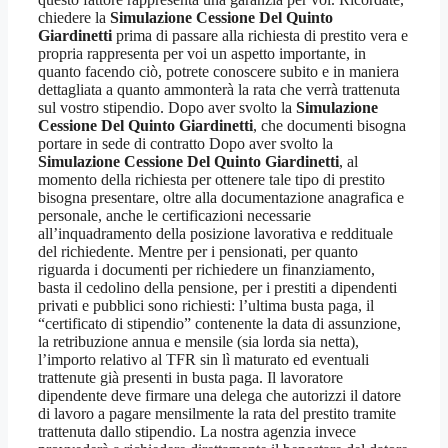
chiedere la
Simulazione Cessione Del Quinto
Giardinetti
prima di passare alla richiesta di prestito vera e
propria rappresenta per voi un aspetto importante, in
quanto facendo ciò, potrete conoscere subito e in maniera
dettagliata a quanto ammonterà la rata che verrà trattenuta
sul vostro stipendio. Dopo aver svolto la
Simulazione
Cessione Del Quinto Giardinetti
, che documenti bisogna
portare in sede di contratto Dopo aver svolto la
Simulazione Cessione Del Quinto Giardinetti
, al
momento della richiesta per ottenere tale tipo di prestito
bisogna presentare, oltre alla documentazione anagrafica e
personale, anche le certificazioni necessarie
all’inquadramento della posizione lavorativa e reddituale
del richiedente. Mentre per i pensionati, per quanto
riguarda i documenti per richiedere un finanziamento,
basta il cedolino della pensione, per i prestiti a dipendenti
privati e pubblici sono richiesti: l’ultima busta paga, il
“certificato di stipendio” contenente la data di assunzione,
la retribuzione annua e mensile (sia lorda sia netta),
l’importo relativo al TFR sin lì maturato ed eventuali
trattenute già presenti in busta paga. Il lavoratore
dipendente deve firmare una delega che autorizzi il datore
di lavoro a pagare mensilmente la rata del prestito tramite
trattenuta dallo stipendio. La nostra agenzia invece