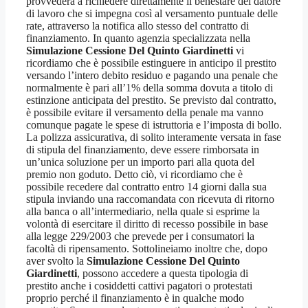
provvederà a richiedere direttamente il benestare del datore
di lavoro che si impegna così al versamento puntuale delle
rate, attraverso la notifica allo stesso del contratto di
finanziamento. In quanto agenzia specializzata nella
Simulazione Cessione Del Quinto Giardinetti
vi
ricordiamo che è possibile estinguere in anticipo il prestito
versando l’intero debito residuo e pagando una penale che
normalmente è pari all’1% della somma dovuta a titolo di
estinzione anticipata del prestito. Se previsto dal contratto,
è possibile evitare il versamento della penale ma vanno
comunque pagate le spese di istruttoria e l’imposta di bollo.
La polizza assicurativa, di solito interamente versata in fase
di stipula del finanziamento, deve essere rimborsata in
un’unica soluzione per un importo pari alla quota del
premio non goduto. Detto ciò, vi ricordiamo che è
possibile recedere dal contratto entro 14 giorni dalla sua
stipula inviando una raccomandata con ricevuta di ritorno
alla banca o all’intermediario, nella quale si esprime la
volontà di esercitare il diritto di recesso possibile in base
alla legge 229/2003 che prevede per i consumatori la
facoltà di ripensamento. Sottolineiamo inoltre che, dopo
aver svolto la
Simulazione Cessione Del Quinto
Giardinetti
, possono accedere a questa tipologia di
prestito anche i cosiddetti cattivi pagatori o protestati
proprio perché il finanziamento è in qualche modo