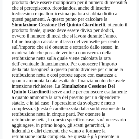
prodotto deve essere moltiplicato per il numero di mensilità
che si percepiscono, ricordandosi anche di inserire
tredicesima e quattordicesima qualora si abbia diritto a
questi pagamenti. A questo punto per calcolare la
Simulazione Cessione Del Quinto Giardinetti
, ottenuto il
prodotto finale, questo deve essere diviso per dodici,
ovvero il numero di mesi che si lavora durante l’anno.
Infine bisogna calcolare il tasso del ventisette per cento
sull’importo che si è ottenuto e sottrarlo dallo stesso, in
maniera tale che possiate venire a conoscenza della
retribuzione netta sulla quale viene calcolata la rata
dell’eventuale finanziamento. Per conoscere l’importo
della rata bisognerà a questo punto dividere per cinque la
retribuzione netta e così potrete sapere con esattezza a
quanto ammonta la rata esatta del finanziamento che avete
intenzione richiedere. La
Simulazione Cessione Del
Quinto Giardinetti
serve anche per conoscere esattamente
a quanto ammonta la rata del prestito per un dipendente
statale, e in tal caso, l’operazione da svolgere è meno
complessa. Questa è caratterizzata dalla suddivisione della
retribuzione netta in cinque parti. Per ottenere la
retribuzione netta, in questo specifico caso, sarà necessario
aggiungere, in primo luogo, gli scatti gerarchici, le
indennità e altri elementi che vanno a formare la
retribuzione lorda completa. Se questa è già presente in