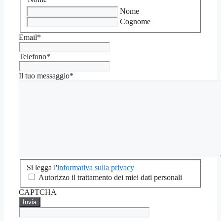
Nome
Cognome
Email
*
Telefono
*
Il tuo messaggio
*
Si
Si legga l'
informativa sulla privacy
legga
Autorizzo il trattamento dei miei dati personali
l'informativa
CAPTCHA
sulla
privacy
*