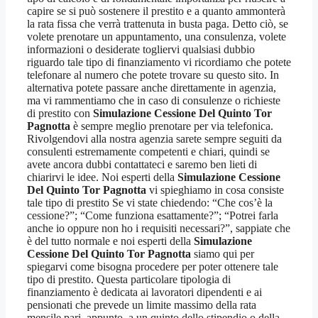
capire se si può sostenere il prestito e a quanto ammonterà
la rata fissa che verrà trattenuta in busta paga. Detto ciò, se
volete prenotare un appuntamento, una consulenza, volete
informazioni o desiderate togliervi qualsiasi dubbio
riguardo tale tipo di finanziamento vi ricordiamo che potete
telefonare al numero che potete trovare su questo sito. In
alternativa potete passare anche direttamente in agenzia,
ma vi rammentiamo che in caso di consulenze o richieste
di prestito con
Simulazione Cessione Del Quinto Tor
Pagnotta
è sempre meglio prenotare per via telefonica.
Rivolgendovi alla nostra agenzia sarete sempre seguiti da
consulenti estremamente competenti e chiari, quindi se
avete ancora dubbi contattateci e saremo ben lieti di
chiarirvi le idee. Noi esperti della
Simulazione Cessione
Del Quinto Tor Pagnotta
vi spieghiamo in cosa consiste
tale tipo di prestito Se vi state chiedendo: “Che cos’è la
cessione?”; “Come funziona esattamente?”; “Potrei farla
anche io oppure non ho i requisiti necessari?”, sappiate che
è del tutto normale e noi esperti della
Simulazione
Cessione Del Quinto Tor Pagnotta
siamo qui per
spiegarvi come bisogna procedere per poter ottenere tale
tipo di prestito. Questa particolare tipologia di
finanziamento è dedicata ai lavoratori dipendenti e ai
pensionati che prevede un limite massimo della rata
mensile pari, appunto, a un quinto dello stipendio o della