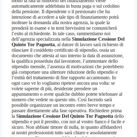
modo la rata di rimborso del finanziamento viene
automaticamente addebitata in busta paga o sul cedolino
della pensione. Il dipendente o il pensionato che ha
intenzione di accedere a tale tipo di finanziamento potrà
inoltrare la domanda alla nostra agenzia, la quale la
prenderà in esame e in temi brevissimi ne comunicherà
l’esito al richiedente. In tale caso, rammentiamo noi
dell’agenzia specializzata nella
Simulazione Cessione Del
Quinto Tor Pagnotta
, al datore di lavoro sarà richiesto di
rilasciare il cosiddetto certificato di stipendio, ossia un
documento che attesta al suo interno la data di assunzione,
la qualifica posseduta dal lavoratore, l’ammontare dello
stipendio mensile, l’assenza di motivazioni che potrebbero
già comportare una ulteriore riduzione dello stipendio e
l’entità del trattamento di fine rapporto accantonato. In
ogni caso ve lo vogliamo ripetere ancora una volta: se
volete saperne di più, desiderate prendere un
appuntamento o avete qualche dubbio potete telefonare al
numero che vedete su questo sito. Così facendo sarà
possibile organizzare un incontro entro breve tempo e
passare direttamente alla fase operativa. Richiedere prima
la
Simulazione Cessione Del Quinto Tor Pagnotta
dello
stipendio e poi il prestito, con noi al vostro fianco è facile e
sicuro. Non abbiate timore di nulla, in quanto affidandovi
ai nostri professionisti tutto sarà chiaro e assolutamente