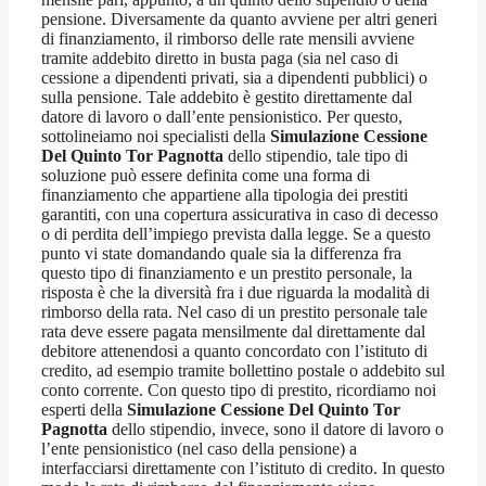
pensione. Diversamente da quanto avviene per altri generi
di finanziamento, il rimborso delle rate mensili avviene
tramite addebito diretto in busta paga (sia nel caso di
cessione a dipendenti privati, sia a dipendenti pubblici) o
sulla pensione. Tale addebito è gestito direttamente dal
datore di lavoro o dall’ente pensionistico. Per questo,
sottolineiamo noi specialisti della
Simulazione Cessione
Del Quinto Tor Pagnotta
dello stipendio, tale tipo di
soluzione può essere definita come una forma di
finanziamento che appartiene alla tipologia dei prestiti
garantiti, con una copertura assicurativa in caso di decesso
o di perdita dell’impiego prevista dalla legge. Se a questo
punto vi state domandando quale sia la differenza fra
questo tipo di finanziamento e un prestito personale, la
risposta è che la diversità fra i due riguarda la modalità di
rimborso della rata. Nel caso di un prestito personale tale
rata deve essere pagata mensilmente dal direttamente dal
debitore attenendosi a quanto concordato con l’istituto di
credito, ad esempio tramite bollettino postale o addebito sul
conto corrente. Con questo tipo di prestito, ricordiamo noi
esperti della
Simulazione Cessione Del Quinto Tor
Pagnotta
dello stipendio, invece, sono il datore di lavoro o
l’ente pensionistico (nel caso della pensione) a
interfacciarsi direttamente con l’istituto di credito. In questo