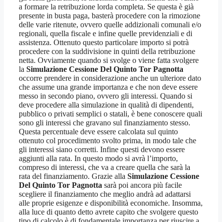
a formare la retribuzione lorda completa. Se questa è già
presente in busta paga, basterà procedere con la rimozione
delle varie ritenute, ovvero quelle addizionali comunali e/o
regionali, quella fiscale e infine quelle previdenziali e di
assistenza. Ottenuto questo particolare importo si potrà
procedere con la suddivisione in quinti della retribuzione
netta. Ovviamente quando si svolge o viene fatta svolgere
la
Simulazione Cessione Del Quinto Tor Pagnotta
occorre prendere in considerazione anche un ulteriore dato
che assume una grande importanza e che non deve essere
messo in secondo piano, ovvero gli interessi. Quando si
deve procedere alla simulazione in qualità di dipendenti,
pubblico o privati semplici o statali, è bene conoscere quali
sono gli interessi che gravano sul finanziamento stesso.
Questa percentuale deve essere calcolata sul quinto
ottenuto col procedimento svolto prima, in modo tale che
gli interessi siano corretti. Infine questi devono essere
aggiunti alla rata. In questo modo si avrà l’importo,
compreso di interessi, che va a creare quella che sarà la
rata del finanziamento. Grazie alla
Simulazione Cessione
Del Quinto Tor Pagnotta
sarà poi ancora più facile
scegliere il finanziamento che meglio andrà ad adattarsi
alle proprie esigenze e disponibilità economiche. Insomma,
alla luce di quanto detto avrete capito che svolgere questo
tipo di calcolo è di fondamentale importanza per riuscire a