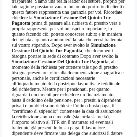
trasparente. Siamo una realtà leader del settore, proprio per
tale ragione possiamo vanare un ampio portfolio di clienti e
questo fattore rappresenta una garanzia per voi. Ricordate,
chiedere la
Simulazione Cessione Del Quinto Tor
Pagnotta
prima di passare alla richiesta di prestito vera e
propria rappresenta per voi un aspetto importante, in
quanto facendo ciò, potrete conoscere subito e in maniera
dettagliata a quanto ammonterà la rata che verrà trattenuta
sul vostro stipendio. Dopo aver svolto la
Simulazione
Cessione Del Quinto Tor Pagnotta
, che documenti
bisogna portare in sede di contratto Dopo aver svolto la
Simulazione Cessione Del Quinto Tor Pagnotta
, al
momento della richiesta per ottenere tale tipo di prestito
bisogna presentare, oltre alla documentazione anagrafica e
personale, anche le certificazioni necessarie
all’inquadramento della posizione lavorativa e reddituale
del richiedente. Mentre per i pensionati, per quanto
riguarda i documenti per richiedere un finanziamento,
basta il cedolino della pensione, per i prestiti a dipendenti
privati e pubblici sono richiesti: l’ultima busta paga, il
“certificato di stipendio” contenente la data di assunzione,
la retribuzione annua e mensile (sia lorda sia netta),
l’importo relativo al TFR sin lì maturato ed eventuali
trattenute già presenti in busta paga. Il lavoratore
dipendente deve firmare una delega che autorizzi il datore