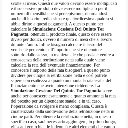
svolte al mese. Questi due valori devono essere moltiplicati
e il successivo prodotto deve essere moltiplicato per il
numero di mensilità che si percepiscono, ricordandosi
anche di inserire tredicesima e quattordicesima qualora si
abbia diritto a questi pagamenti. A questo punto per
calcolare la
Simulazione Cessione Del Quinto Tor
Pagnotta
, ottenuto il prodotto finale, questo deve essere
diviso per dodici, ovvero il numero di mesi che si lavora
durante l’anno. Infine bisogna calcolare il tasso del
ventisette per cento sull’importo che si è ottenuto e
sottrarlo dallo stesso, in maniera tale che possiate venire a
conoscenza della retribuzione netta sulla quale viene
calcolata la rata dell’eventuale finanziamento. Per
conoscere l’importo della rata bisognerà a questo punto
dividere per cinque la retribuzione netta e così potrete
sapere con esattezza a quanto ammonta la rata esatta del
finanziamento che avete intenzione richiedere. La
Simulazione Cessione Del Quinto Tor Pagnotta
serve
anche per conoscere esattamente a quanto ammonta la rata
del prestito per un dipendente statale, e in tal caso,
l’operazione da svolgere è meno complessa. Questa è
caratterizzata dalla suddivisione della retribuzione netta in
cinque parti. Per ottenere la retribuzione netta, in questo
specifico caso, sarà necessario aggiungere, in primo luogo,
gli scatti gerarchici, le indennità e altri elementi che vanno