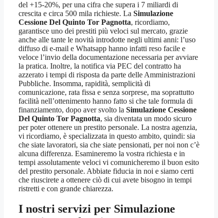
del +15-20%, per una cifra che supera i 7 miliardi di
crescita e circa 500 mila richieste. La
Simulazione
Cessione Del Quinto Tor Pagnotta
, ricordiamo,
garantisce uno dei prestiti più veloci sul mercato, grazie
anche alle tante le novità introdotte negli ultimi anni: l’uso
diffuso di e-mail e Whatsapp hanno infatti reso facile e
veloce l’invio della documentazione necessaria per avviare
la pratica. Inoltre, la notifica via PEC del contratto ha
azzerato i tempi di risposta da parte delle Amministrazioni
Pubbliche. Insomma, rapidità, semplicità di
comunicazione, rata fissa e senza sorprese, ma soprattutto
facilità nell’ottenimento hanno fatto si che tale formula di
finanziamento, dopo aver svolto la
Simulazione Cessione
Del Quinto Tor Pagnotta
, sia diventata un modo sicuro
per poter ottenere un prestito personale. La nostra agenzia,
vi ricordiamo, è specializzata in questo ambito, quindi: sia
che siate lavoratori, sia che siate pensionati, per noi non c’è
alcuna differenza. Esamineremo la vostra richiesta e in
tempi assolutamente veloci vi comunicheremo il buon esito
del prestito personale. Abbiate fiducia in noi e siamo certi
che riuscirete a ottenere ciò di cui avete bisogno in tempi
ristretti e con grande chiarezza.
I nostri servizi per
Simulazione