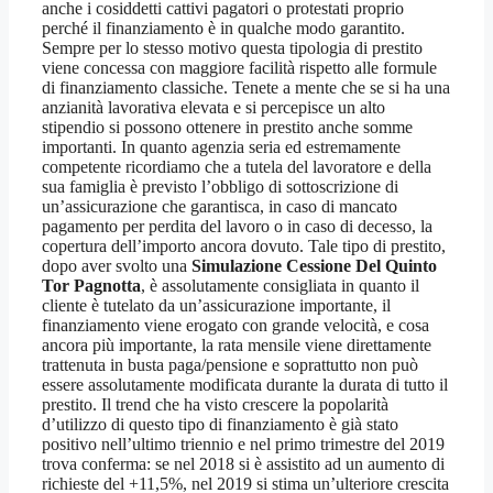
anche i cosiddetti cattivi pagatori o protestati proprio
perché il finanziamento è in qualche modo garantito.
Sempre per lo stesso motivo questa tipologia di prestito
viene concessa con maggiore facilità rispetto alle formule
di finanziamento classiche. Tenete a mente che se si ha una
anzianità lavorativa elevata e si percepisce un alto
stipendio si possono ottenere in prestito anche somme
importanti. In quanto agenzia seria ed estremamente
competente ricordiamo che a tutela del lavoratore e della
sua famiglia è previsto l’obbligo di sottoscrizione di
un’assicurazione che garantisca, in caso di mancato
pagamento per perdita del lavoro o in caso di decesso, la
copertura dell’importo ancora dovuto. Tale tipo di prestito,
dopo aver svolto una
Simulazione Cessione Del Quinto
Tor Pagnotta
, è assolutamente consigliata in quanto il
cliente è tutelato da un’assicurazione importante, il
finanziamento viene erogato con grande velocità, e cosa
ancora più importante, la rata mensile viene direttamente
trattenuta in busta paga/pensione e soprattutto non può
essere assolutamente modificata durante la durata di tutto il
prestito. Il trend che ha visto crescere la popolarità
d’utilizzo di questo tipo di finanziamento è già stato
positivo nell’ultimo triennio e nel primo trimestre del 2019
trova conferma: se nel 2018 si è assistito ad un aumento di
richieste del +11,5%, nel 2019 si stima un’ulteriore crescita