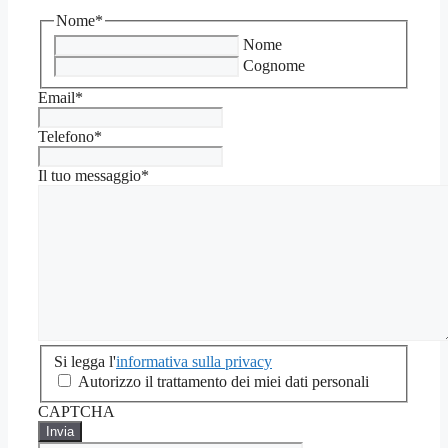
Nome
*
Nome
Cognome
Email
*
Telefono
*
Il tuo messaggio
*
Si
Si legga l'
informativa sulla privacy
legga
Autorizzo il trattamento dei miei dati personali
l'informativa
CAPTCHA
sulla
privacy
*