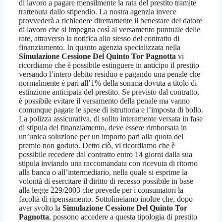
di lavoro a pagare mensilmente la rata del prestito tramite
trattenuta dallo stipendio. La nostra agenzia invece
provvederà a richiedere direttamente il benestare del datore
di lavoro che si impegna così al versamento puntuale delle
rate, attraverso la notifica allo stesso del contratto di
finanziamento. In quanto agenzia specializzata nella
Simulazione Cessione Del Quinto Tor Pagnotta
vi
ricordiamo che è possibile estinguere in anticipo il prestito
versando l’intero debito residuo e pagando una penale che
normalmente è pari all’1% della somma dovuta a titolo di
estinzione anticipata del prestito. Se previsto dal contratto,
è possibile evitare il versamento della penale ma vanno
comunque pagate le spese di istruttoria e l’imposta di bollo.
La polizza assicurativa, di solito interamente versata in fase
di stipula del finanziamento, deve essere rimborsata in
un’unica soluzione per un importo pari alla quota del
premio non goduto. Detto ciò, vi ricordiamo che è
possibile recedere dal contratto entro 14 giorni dalla sua
stipula inviando una raccomandata con ricevuta di ritorno
alla banca o all’intermediario, nella quale si esprime la
volontà di esercitare il diritto di recesso possibile in base
alla legge 229/2003 che prevede per i consumatori la
facoltà di ripensamento. Sottolineiamo inoltre che, dopo
aver svolto la
Simulazione Cessione Del Quinto Tor
Pagnotta
, possono accedere a questa tipologia di prestito