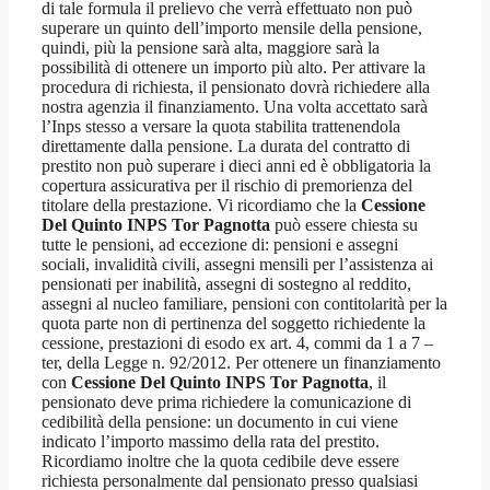
di tale formula il prelievo che verrà effettuato non può
superare un quinto dell’importo mensile della pensione,
quindi, più la pensione sarà alta, maggiore sarà la
possibilità di ottenere un importo più alto. Per attivare la
procedura di richiesta, il pensionato dovrà richiedere alla
nostra agenzia il finanziamento. Una volta accettato sarà
l’Inps stesso a versare la quota stabilita trattenendola
direttamente dalla pensione. La durata del contratto di
prestito non può superare i dieci anni ed è obbligatoria la
copertura assicurativa per il rischio di premorienza del
titolare della prestazione. Vi ricordiamo che la
Cessione
Del Quinto INPS Tor Pagnotta
può essere chiesta su
tutte le pensioni, ad eccezione di: pensioni e assegni
sociali, invalidità civili, assegni mensili per l’assistenza ai
pensionati per inabilità, assegni di sostegno al reddito,
assegni al nucleo familiare, pensioni con contitolarità per la
quota parte non di pertinenza del soggetto richiedente la
cessione, prestazioni di esodo ex art. 4, commi da 1 a 7 –
ter, della Legge n. 92/2012. Per ottenere un finanziamento
con
Cessione Del Quinto INPS Tor Pagnotta
, il
pensionato deve prima richiedere la comunicazione di
cedibilità della pensione: un documento in cui viene
indicato l’importo massimo della rata del prestito.
Ricordiamo inoltre che la quota cedibile deve essere
richiesta personalmente dal pensionato presso qualsiasi