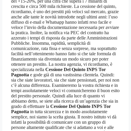
del +15-20%, per una cifra che supera i 7 miliardi di
crescita e circa 500 mila richieste. La cessione del quinto,
ricordiamo, è uno dei prestiti più veloci sul mercato, grazie
anche alle tante le novità introdotte negli ultimi anni: l’uso
diffuso di e-mail e Whatsapp hanno infatti reso facile e
veloce l’invio della documentazione necessaria per avviare
la pratica. Inoltre, la notifica via PEC del contratto ha
azzerato i tempi di risposta da parte delle Amministrazioni
Pubbliche. Insomma, rapidità, semplicità di
comunicazione, rata fissa e senza sorprese, ma soprattutto
facilità nell’ottenimento hanno fatto si che tale formula di
finanziamento sia diventata un modo sicuro per poter
ottenere un prestito. La nostra agenzia, vi ricordiamo, è
specializzata nella
Cessione Del Quinto INPS Tor
Pagnotta
e gode già di una vastissima clientela. Quindi:
sia che siate lavoratori, sia che siate pensionati, per noi non
c’è alcuna differenza. Esamineremo la vostra richiesta e in
tempi assolutamente veloci vi comunicheremo il buon esito
del prestito personale. Quindi alla luce di quanto vi
abbiamo detto, se siete alla ricerca di un’agenzia che sia in
grado di effettuare la
Cessione Del Quinto INPS Tor
Pagnotta
in tutta sicurezza e in modo assolutamente
semplice, noi siamo la scelta giusta. Il nostro istituto vi dà
infatti la possibilità di comunicare con un gruppo di
persone altamente qualificate che si adattano a voi e alle