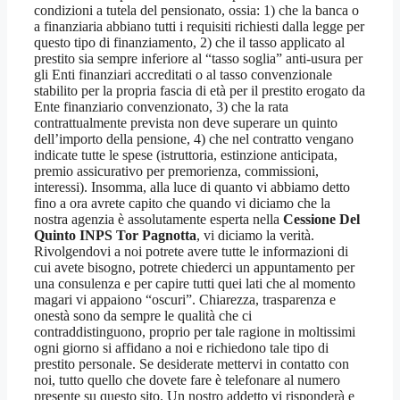
condizioni a tutela del pensionato, ossia: 1) che la banca o
a finanziaria abbiano tutti i requisiti richiesti dalla legge per
questo tipo di finanziamento, 2) che il tasso applicato al
prestito sia sempre inferiore al “tasso soglia” anti-usura per
gli Enti finanziari accreditati o al tasso convenzionale
stabilito per la propria fascia di età per il prestito erogato da
Ente finanziario convenzionato, 3) che la rata
contrattualmente prevista non deve superare un quinto
dell’importo della pensione, 4) che nel contratto vengano
indicate tutte le spese (istruttoria, estinzione anticipata,
premio assicurativo per premorienza, commissioni,
interessi). Insomma, alla luce di quanto vi abbiamo detto
fino a ora avrete capito che quando vi diciamo che la
nostra agenzia è assolutamente esperta nella
Cessione Del
Quinto INPS Tor Pagnotta
, vi diciamo la verità.
Rivolgendovi a noi potrete avere tutte le informazioni di
cui avete bisogno, potrete chiederci un appuntamento per
una consulenza e per capire tutti quei lati che al momento
magari vi appaiono “oscuri”. Chiarezza, trasparenza e
onestà sono da sempre le qualità che ci
contraddistinguono, proprio per tale ragione in moltissimi
ogni giorno si affidano a noi e richiedono tale tipo di
prestito personale. Se desiderate mettervi in contatto con
noi, tutto quello che dovete fare è telefonare al numero
presente su questo sito. Un nostro addetto vi risponderà e