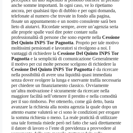
anche somme importanti. In ogni caso, ve lo ripetiamo
ancora, per qualsiasi tipo di dubbio e per ogni domanda,
telefonate al numero che trovate in fondo alla pagina,
fissate un appuntamento e un nostro consulente sarà ben
lieto di aiutarvi. Ricordate sempre, avere un’agenzia seria
alle proprie spalle vuol dire poter contare sulla
professionalità di persone che sono esperte nella
Cessione
Del Quinto INPS Tor Pagnotta
. Proprio per tale motivo
moltissimi pensionati e lavoratori si rivolgono a noi. I
vantaggi di richiedere la
Cessione Del Quinto INPS Tor
Pagnotta
e la semplicità di comunicazione Generalmente
il motivo per cui molte persone scelgono di richiedere la
Cessione Del Quinto INPS Tor Pagnotta
è da ricercare
nella possibilità di avere una liquidità quasi immediata
senza dover svolgere la lunga e snervante trafila necessaria
per chiedere un finanziamento classico. Ovviamente
un’altra motivazione è sicuramente da ricercare nella
maggiore facilità nell’ottenere il prestito e nella comodità
per il suo rimborso. Per ottenerlo, come già detto, basta
avanzare la richiesta alla nostra agenzia la quale dopo un
attento esame valuterà se ci sono le condizioni per erogare
la somma richiesta o meno. La reale praticità di utilizzare
una tale formula risiede però nel fatto che sarà direttamente
il datore di lavoro o l’ente di previdenza a provvedere al