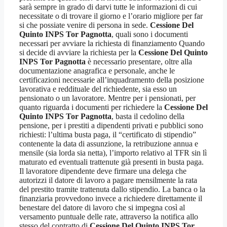
sarà sempre in grado di darvi tutte le informazioni di cui
necessitate o di trovare il giorno e l’orario migliore per far
si che possiate venire di persona in sede.
Cessione Del
Quinto INPS Tor Pagnotta
, quali sono i documenti
necessari per avviare la richiesta di finanziamento Quando
si decide di avviare la richiesta per la
Cessione Del Quinto
INPS Tor Pagnotta
è necessario presentare, oltre alla
documentazione anagrafica e personale, anche le
certificazioni necessarie all’inquadramento della posizione
lavorativa e reddituale del richiedente, sia esso un
pensionato o un lavoratore. Mentre per i pensionati, per
quanto riguarda i documenti per richiedere la
Cessione Del
Quinto INPS Tor Pagnotta
, basta il cedolino della
pensione, per i prestiti a dipendenti privati e pubblici sono
richiesti: l’ultima busta paga, il “certificato di stipendio”
contenente la data di assunzione, la retribuzione annua e
mensile (sia lorda sia netta), l’importo relativo al TFR sin lì
maturato ed eventuali trattenute già presenti in busta paga.
Il lavoratore dipendente deve firmare una delega che
autorizzi il datore di lavoro a pagare mensilmente la rata
del prestito tramite trattenuta dallo stipendio. La banca o la
finanziaria provvedono invece a richiedere direttamente il
benestare del datore di lavoro che si impegna così al
versamento puntuale delle rate, attraverso la notifica allo
stesso del contratto di
Cessione Del Quinto INPS Tor