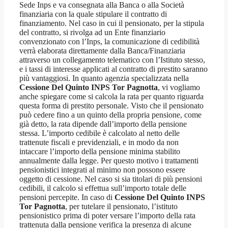
Sede Inps e va consegnata alla Banca o alla Società
finanziaria con la quale stipulare il contratto di
finanziamento. Nel caso in cui il pensionato, per la stipula
del contratto, si rivolga ad un Ente finanziario
convenzionato con l’Inps, la comunicazione di cedibilità
verrà elaborata direttamente dalla Banca/Finanziaria
attraverso un collegamento telematico con l’Istituto stesso,
e i tassi di interesse applicati al contratto di prestito saranno
più vantaggiosi. In quanto agenzia specializzata nella
Cessione Del Quinto INPS Tor Pagnotta
, vi vogliamo
anche spiegare come si calcola la rata per quanto riguarda
questa forma di prestito personale. Visto che il pensionato
può cedere fino a un quinto della propria pensione, come
già detto, la rata dipende dall’importo della pensione
stessa. L’importo cedibile è calcolato al netto delle
trattenute fiscali e previdenziali, e in modo da non
intaccare l’importo della pensione minima stabilito
annualmente dalla legge. Per questo motivo i trattamenti
pensionistici integrati al minimo non possono essere
oggetto di cessione. Nel caso si sia titolari di più pensioni
cedibili, il calcolo si effettua sull’importo totale delle
pensioni percepite. In caso di
Cessione Del Quinto INPS
Tor Pagnotta
, per tutelare il pensionato, l’istituto
pensionistico prima di poter versare l’importo della rata
trattenuta dalla pensione verifica la presenza di alcune