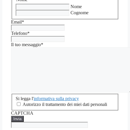
Nome
Cognome
Email
*
Telefono
*
Il tuo messaggio
*
Si
Si legga l'
informativa sulla privacy
legga
Autorizzo il trattamento dei miei dati personali
l'informativa
CAPTCHA
sulla
privacy
*