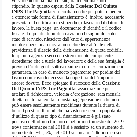
versamento della rata mensile, trattenendola sullo
stipendio. In quanto esperti della
Cessione Del Quinto
INPS Tor Pagnotta
vi ricordiamo che per poter chiedere
e ottenere tale forma di finanziamento è, inoltre, necessario
presentare il certificato di stipendio, rilasciato dal datore di
lavoro, la busta paga, un documento d’identità e il codice
fiscale. I dipendenti pubblici avranno bisogno del solo
stato di servizio, rilasciato dall’ente di appartenenza,
mentre i pensionati dovranno richiedere all’ente della
previdenza il rilascio della dichiarazione di quota cedibile.
In quanto agenzia seria ed estremamente competente
ricordiamo che a tutela del lavoratore e della sua famiglia è
previsto l’obbligo di sottoscrizione di un’assicurazione che
garantisca, in caso di mancato pagamento per perdita del
lavoro o in caso di decesso, la copertura dell’importo
ancora dovuto. Ecco spiegato il successo della
Cessione
Del Quinto INPS Tor Pagnotta
: assicurazione per
tutelare il richiedente, velocità d’erogazione, rata mensile
direttamente trattenuta in busta paga/pensione e che non
può essere assolutamente modificata durante la durata di
tutto il prestito. Il trend che ha visto crescere la popolarità
d’utilizzo di questo tipo di finanziamento è già stato
positivo nell’ultimo triennio e nel primo trimestre del 2019
trova conferma: se nel 2018 si è assistito ad un aumento di
richieste del +11,5%, nel 2019 si stima un’ulteriore crescita