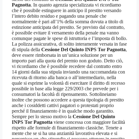
Pagnotta
. In quanto agenzia specializzata vi ricordiamo
che è possibile estinguere in anticipo il prestito versando
l’intero debito residuo e pagando una penale che
normalmente è pari all’1% della somma dovuta a titolo di
estinzione anticipata del prestito. Se previsto dal contratto,
è possibile evitare il versamento della penale ma vanno
comunque pagate le spese di istruttoria e l’imposta di bollo.
La polizza assicurativa, di solito interamente versata in fase
di stipula della
Cessione Del Quinto INPS Tor Pagnotta
,
deve essere rimborsata in un’unica soluzione per un
importo pari alla quota del premio non goduto. Detto ciò,
vi ricordiamo che è possibile recedere dal contratto entro
14 giorni dalla sua stipula inviando una raccomandata con
ricevuta di ritorno alla banca o all’intermediario, nella
quale si esprime la volontà di esercitare il diritto di recesso
possibile in base alla legge 229/2003 che prevede per i
consumatori la facoltà di ripensamento. Sottolineiamo
inoltre che possono accedere a questa tipologia di prestito
anche i cosiddetti cattivi pagatori o protestati proprio
perché il finanziamento è in qualche modo garantito.
Sempre per lo stesso motivo la
Cessione Del Quinto
INPS Tor Pagnotta
viene concessa con maggiore facilità
rispetto alle formule di finanziamento classiche. Tenete a
mente che se si ha una anzianità lavorativa elevata e si
percepisce un alto stipendio si possono ottenere in prestito