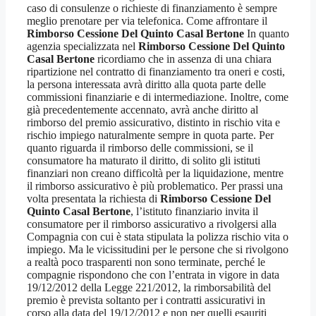
caso di consulenze o richieste di finanziamento è sempre
meglio prenotare per via telefonica. Come affrontare il
Rimborso Cessione Del Quinto Casal Bertone
In quanto
agenzia specializzata nel
Rimborso Cessione Del Quinto
Casal Bertone
ricordiamo che in assenza di una chiara
ripartizione nel contratto di finanziamento tra oneri e costi,
la persona interessata avrà diritto alla quota parte delle
commissioni finanziarie e di intermediazione. Inoltre, come
già precedentemente accennato, avrà anche diritto al
rimborso del premio assicurativo, distinto in rischio vita e
rischio impiego naturalmente sempre in quota parte. Per
quanto riguarda il rimborso delle commissioni, se il
consumatore ha maturato il diritto, di solito gli istituti
finanziari non creano difficoltà per la liquidazione, mentre
il rimborso assicurativo è più problematico. Per prassi una
volta presentata la richiesta di
Rimborso Cessione Del
Quinto Casal Bertone
, l’istituto finanziario invita il
consumatore per il rimborso assicurativo a rivolgersi alla
Compagnia con cui è stata stipulata la polizza rischio vita o
impiego. Ma le vicissitudini per le persone che si rivolgono
a realtà poco trasparenti non sono terminate, perché le
compagnie rispondono che con l’entrata in vigore in data
19/12/2012 della Legge 221/2012, la rimborsabilità del
premio è prevista soltanto per i contratti assicurativi in
corso alla data del 19/12/2012 e non per quelli esauriti