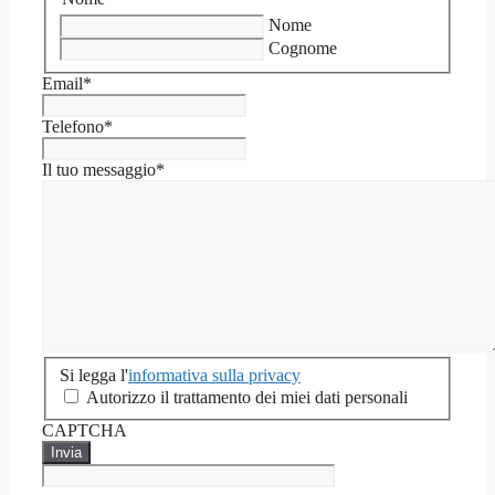
Nome
Cognome
Email
*
Telefono
*
Il tuo messaggio
*
Si
Si legga l'
informativa sulla privacy
legga
Autorizzo il trattamento dei miei dati personali
l'informativa
CAPTCHA
sulla
privacy
*