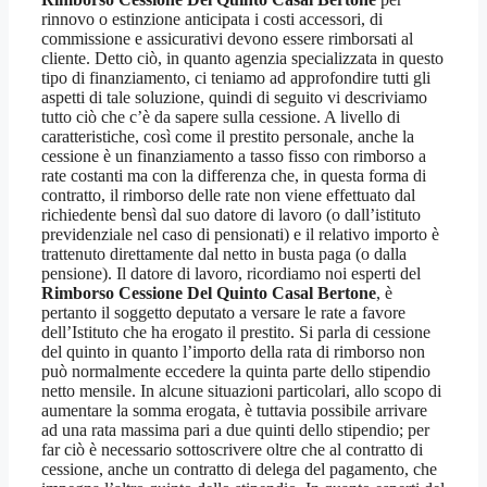
rinnovo o estinzione anticipata i costi accessori, di
commissione e assicurativi devono essere rimborsati al
cliente. Detto ciò, in quanto agenzia specializzata in questo
tipo di finanziamento, ci teniamo ad approfondire tutti gli
aspetti di tale soluzione, quindi di seguito vi descriviamo
tutto ciò che c’è da sapere sulla cessione. A livello di
caratteristiche, così come il prestito personale, anche la
cessione è un finanziamento a tasso fisso con rimborso a
rate costanti ma con la differenza che, in questa forma di
contratto, il rimborso delle rate non viene effettuato dal
richiedente bensì dal suo datore di lavoro (o dall’istituto
previdenziale nel caso di pensionati) e il relativo importo è
trattenuto direttamente dal netto in busta paga (o dalla
pensione). Il datore di lavoro, ricordiamo noi esperti del
Rimborso Cessione Del Quinto Casal Bertone
, è
pertanto il soggetto deputato a versare le rate a favore
dell’Istituto che ha erogato il prestito. Si parla di cessione
del quinto in quanto l’importo della rata di rimborso non
può normalmente eccedere la quinta parte dello stipendio
netto mensile. In alcune situazioni particolari, allo scopo di
aumentare la somma erogata, è tuttavia possibile arrivare
ad una rata massima pari a due quinti dello stipendio; per
far ciò è necessario sottoscrivere oltre che al contratto di
cessione, anche un contratto di delega del pagamento, che