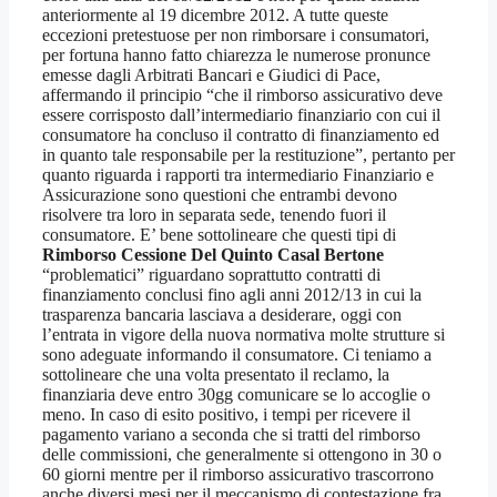
anteriormente al 19 dicembre 2012. A tutte queste
eccezioni pretestuose per non rimborsare i consumatori,
per fortuna hanno fatto chiarezza le numerose pronunce
emesse dagli Arbitrati Bancari e Giudici di Pace,
affermando il principio “che il rimborso assicurativo deve
essere corrisposto dall’intermediario finanziario con cui il
consumatore ha concluso il contratto di finanziamento ed
in quanto tale responsabile per la restituzione”, pertanto per
quanto riguarda i rapporti tra intermediario Finanziario e
Assicurazione sono questioni che entrambi devono
risolvere tra loro in separata sede, tenendo fuori il
consumatore. E’ bene sottolineare che questi tipi di
Rimborso Cessione Del Quinto Casal Bertone
“problematici” riguardano soprattutto contratti di
finanziamento conclusi fino agli anni 2012/13 in cui la
trasparenza bancaria lasciava a desiderare, oggi con
l’entrata in vigore della nuova normativa molte strutture si
sono adeguate informando il consumatore. Ci teniamo a
sottolineare che una volta presentato il reclamo, la
finanziaria deve entro 30gg comunicare se lo accoglie o
meno. In caso di esito positivo, i tempi per ricevere il
pagamento variano a seconda che si tratti del rimborso
delle commissioni, che generalmente si ottengono in 30 o
60 giorni mentre per il rimborso assicurativo trascorrono
anche diversi mesi per il meccanismo di contestazione fra