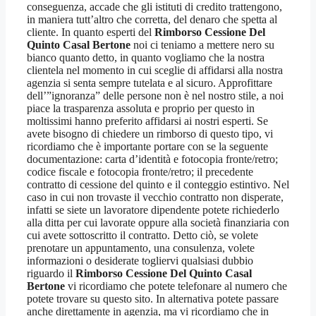
conseguenza, accade che gli istituti di credito trattengono,
in maniera tutt’altro che corretta, del denaro che spetta al
cliente. In quanto esperti del
Rimborso Cessione Del
Quinto Casal Bertone
noi ci teniamo a mettere nero su
bianco quanto detto, in quanto vogliamo che la nostra
clientela nel momento in cui sceglie di affidarsi alla nostra
agenzia si senta sempre tutelata e al sicuro. Approfittare
dell’”ignoranza” delle persone non è nel nostro stile, a noi
piace la trasparenza assoluta e proprio per questo in
moltissimi hanno preferito affidarsi ai nostri esperti. Se
avete bisogno di chiedere un rimborso di questo tipo, vi
ricordiamo che è importante portare con se la seguente
documentazione: carta d’identità e fotocopia fronte/retro;
codice fiscale e fotocopia fronte/retro; il precedente
contratto di cessione del quinto e il conteggio estintivo. Nel
caso in cui non trovaste il vecchio contratto non disperate,
infatti se siete un lavoratore dipendente potete richiederlo
alla ditta per cui lavorate oppure alla società finanziaria con
cui avete sottoscritto il contratto. Detto ciò, se volete
prenotare un appuntamento, una consulenza, volete
informazioni o desiderate togliervi qualsiasi dubbio
riguardo il
Rimborso Cessione Del Quinto Casal
Bertone
vi ricordiamo che potete telefonare al numero che
potete trovare su questo sito. In alternativa potete passare
anche direttamente in agenzia, ma vi ricordiamo che in