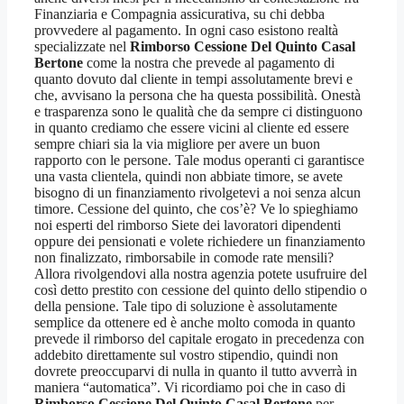
Finanziaria e Compagnia assicurativa, su chi debba
provvedere al pagamento. In ogni caso esistono realtà
specializzate nel
Rimborso Cessione Del Quinto Casal
Bertone
come la nostra che prevede al pagamento di
quanto dovuto dal cliente in tempi assolutamente brevi e
che, avvisano la persona che ha questa possibilità. Onestà
e trasparenza sono le qualità che da sempre ci distinguono
in quanto crediamo che essere vicini al cliente ed essere
sempre chiari sia la via migliore per avere un buon
rapporto con le persone. Tale modus operanti ci garantisce
una vasta clientela, quindi non abbiate timore, se avete
bisogno di un finanziamento rivolgetevi a noi senza alcun
timore. Cessione del quinto, che cos’è? Ve lo spieghiamo
noi esperti del rimborso Siete dei lavoratori dipendenti
oppure dei pensionati e volete richiedere un finanziamento
non finalizzato, rimborsabile in comode rate mensili?
Allora rivolgendovi alla nostra agenzia potete usufruire del
così detto prestito con cessione del quinto dello stipendio o
della pensione. Tale tipo di soluzione è assolutamente
semplice da ottenere ed è anche molto comoda in quanto
prevede il rimborso del capitale erogato in precedenza con
addebito direttamente sul vostro stipendio, quindi non
dovrete preoccuparvi di nulla in quanto il tutto avverrà in
maniera “automatica”. Vi ricordiamo poi che in caso di
Rimborso Cessione Del Quinto Casal Bertone
per