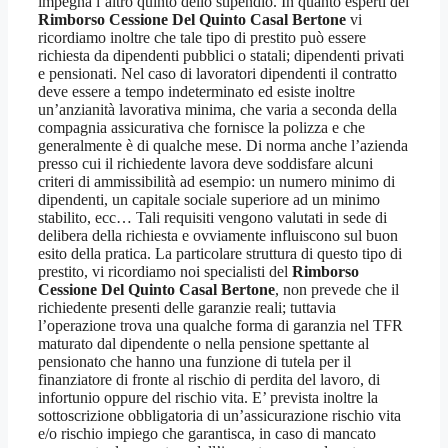
impegna l’altro quinto dello stipendio. In quanto esperti del
Rimborso Cessione Del Quinto Casal Bertone
vi
ricordiamo inoltre che tale tipo di prestito può essere
richiesta da dipendenti pubblici o statali; dipendenti privati
e pensionati. Nel caso di lavoratori dipendenti il contratto
deve essere a tempo indeterminato ed esiste inoltre
un’anzianità lavorativa minima, che varia a seconda della
compagnia assicurativa che fornisce la polizza e che
generalmente è di qualche mese. Di norma anche l’azienda
presso cui il richiedente lavora deve soddisfare alcuni
criteri di ammissibilità ad esempio: un numero minimo di
dipendenti, un capitale sociale superiore ad un minimo
stabilito, ecc… Tali requisiti vengono valutati in sede di
delibera della richiesta e ovviamente influiscono sul buon
esito della pratica. La particolare struttura di questo tipo di
prestito, vi ricordiamo noi specialisti del
Rimborso
Cessione Del Quinto Casal Bertone
, non prevede che il
richiedente presenti delle garanzie reali; tuttavia
l’operazione trova una qualche forma di garanzia nel TFR
maturato dal dipendente o nella pensione spettante al
pensionato che hanno una funzione di tutela per il
finanziatore di fronte al rischio di perdita del lavoro, di
infortunio oppure del rischio vita. E’ prevista inoltre la
sottoscrizione obbligatoria di un’assicurazione rischio vita
e/o rischio impiego che garantisca, in caso di mancato