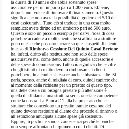
la durata di 10 anni e che abbia sostenuto spese
assicurative per un importo pari a 1.000 euro. Ebbene,
dopo 5 anni volete di rinnovare il finanziamento. Questo
significa che non avete la possibilità di godere dei 5/10 dei
costi assicurativi. Tutto ciò si traduce in una cosa molto
semplice: avete diritto ad un rimborso pari ad 500 euro.
Questo è solo un piccolo esempio per darvi l’idea di cosa
potrebbe accadere a molti clienti che si affidano a strutture
poco oneste che possono lucrare su questi aspetti. Il cliente
in caso di
Rimborso Cessione Del Quinto Casal Bertone
ha, infatti, diritto alla restituzione non solo delle spese
assicurative ma, come detto, anche di quelle accessorie e
delle spese di commissione. Tutto ciò significa che le cifre
che gli istituti di credito devono rimborsare ai clienti
potrebbero, in alcuni casi, essere anche abbastanza alte. Si
parla, spesso, anche di migliaia di euro, quindi capirete che
al momento della richiesta per un prestito di questo tipo,
una delle cose a cui bisogna prestare più attenzione è
quella di affidarsi a una struttura seria, onesta e competente
come la nostra. La Banca D’Italia ha precisato che le
strutture che concedono un prestito tramite cessione del
quinto devono restituire al cliente che procede al rinnovo o
all’estinzione anticipata alcune spese già sostenute.
Eppure, in pochi ne sono a conoscenza perché le banche
non sempre affrontano l’argomento con i clienti. Di